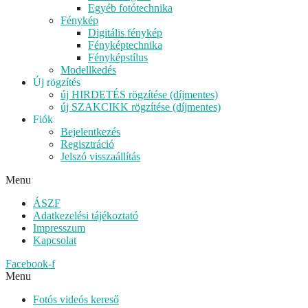
Egyéb fotótechnika
Fénykép
Digitális fénykép
Fényképtechnika
Fényképstílus
Modellkedés
Új rögzítés
új HIRDETÉS rögzítése (díjmentes)
új SZAKCIKK rögzítése (díjmentes)
Fiók
Bejelentkezés
Regisztráció
Jelszó visszaállítás
Menu
ÁSZF
Adatkezelési tájékoztató
Impresszum
Kapcsolat
Facebook-f
Menu
Fotós videós kereső