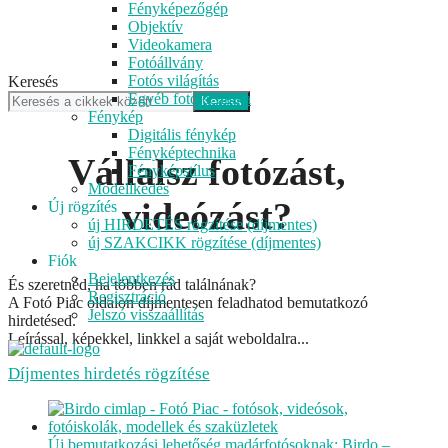
Fényképezőgép
Objektív
Videokamera
Fotóállvány
Fotós világítás
Keresés
Egyéb fotótechnika
Keress
Fénykép
Digitális fénykép
Fényképtechnika
Vállalsz fotózást,
Fényképstílus
Modellkedés
videózást?
Új rögzítés
új HIRDETÉS rögzítése (díjmentes)
új SZAKCIKK rögzítése (díjmentes)
Fiók
Bejelentkezés
És szeretnéd, ha többen rád találnának?
Regisztráció
A Fotó Piac oldalon díjmentesen feladhatod bemutatkozó
Jelszó visszaállítás
hirdetésed.
Leírással, képekkel, linkkel a saját weboldalra...
Díjmentes hirdetés rögzítése
Új bemutatkozási lehetőség madárfotósoknak: Birdo –