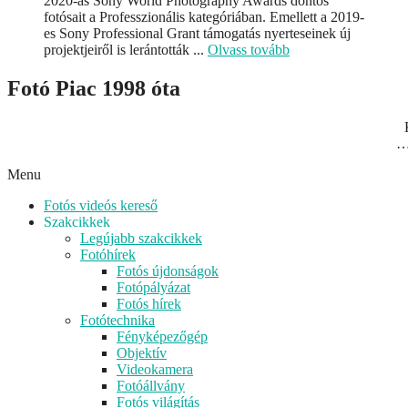
2020-as Sony World Photography Awards döntős
fotósait a Professzionális kategóriában. Emellett a 2019-
es Sony Professional Grant támogatás nyerteseinek új
projektjeiről is lerántották ...
Olvass tovább
Fotó Piac 1998 óta
…
Menu
Fotós videós kereső
Szakcikkek
Legújabb szakcikkek
Fotóhírek
Fotós újdonságok
Fotópályázat
Fotós hírek
Fotótechnika
Fényképezőgép
Objektív
Videokamera
Fotóállvány
Fotós világítás