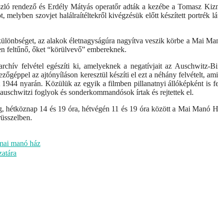
szló rendező és Erdély Mátyás operatőr adták a kezébe a Tomasz Kizn
elyben szovjet halálraítéltekről kivégzésük előtt készített portrék lá
esz különbséget, az alakok életnagyságúra nagyítva veszik körbe a Mai M
ben feltűnő, őket “körülvevő” embereknek.
 archív felvétel egészíti ki, amelyeknek a negatívjait az Auschwitz-B
éppel az ajtónyíláson keresztül készíti el ezt a néhány felvételt, ami
t 1944 nyarán. Közülük az egyik a filmben pillanatnyi állóképként is fe
auschwitzi foglyok és sonderkommandósok írtak és rejtettek el.
ig, hétköznap 14 és 19 óra, hétvégén 11 és 19 óra között a Mai Manó 
rüsszelben.
mai manó ház
zatára