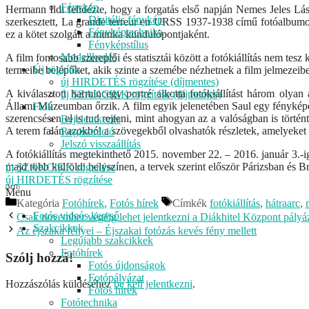
Fénykép
Hermann Ildi felidézte, hogy a forgatás első napján Nemes Jeles Lá
Digitális fénykép
szerkesztett, La grande terreur en URSS 1937-1938 című fotóalbumot, m
Fényképtechnika
ez a kötet szolgált a munka kiindulópontjaként.
Fényképstílus
Modellkedés
A film fontosabb szereplői és statisztái között a fotókiállítás nem t
Új rögzítés
termeibe belépőket, akik szinte a szemébe nézhetnek a film jelmezei
új HIRDETÉS rögzítése (díjmentes)
A kiválasztott harmincegy portré alkotta fotókiállítást három olyan
új SZAKCIKK rögzítése (díjmentes)
Állami Múzeumban őrzik. A film egyik jelenetében Saul egy fényképezőg
Fiók
szerencsésen el is tud rejteni, mint ahogyan az a valóságban is történ
Bejelentkezés
A terem falán azokból a szövegekből olvashatók részletek, amelyeket 
Regisztráció
Jelszó visszaállítás
A fotókiállítás megtekinthető 2015. november 22. – 2016. január 3.-
majd több külföldi helyszínen, a tervek szerint először Párizsban és B
új SZAKCIKK rögzítése
új HIRDETÉS rögzítése
(MTI)
Menu
Kategória
Fotóhírek
,
Fotós hírek
Címkék
fotókiállítás
,
hátraarc
,
Fotós videós kereső
Csak november végéig lehet jelentkezni a Diákhitel Központ pályá
Szakcikkek
Az éjszaka fényei – Éjszakai fotózás kevés fény mellett
Legújabb szakcikkek
Fotóhírek
Szólj hozzá!
Fotós újdonságok
Fotópályázat
Hozzászólás küldéséhez
be kell jelentkezni
.
Fotós hírek
Fotótechnika