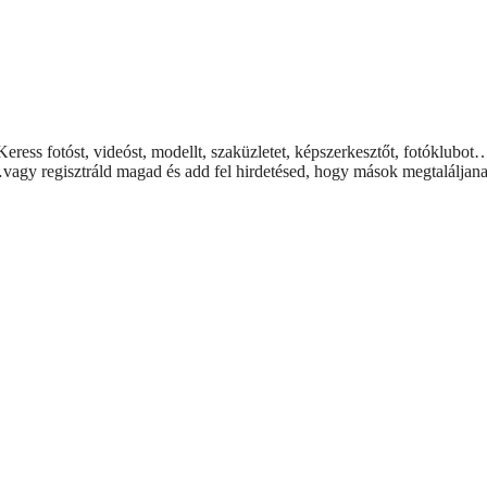
Keress fotóst, videóst, modellt, szaküzletet, képszerkesztőt, fotóklubot
vagy regisztráld magad és add fel hirdetésed, hogy mások megtaláljana