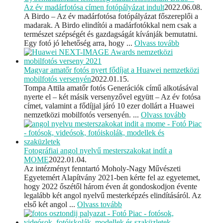
Az év madárfotósa címen fotópályázat indult
2022.06.08.
A Birdo – Az év madárfotósa fotópályázat főszereplői a
madarak. A Birdo elindítói a madárfotókkal nem csak a
természet szépségét és gazdagságát kívánják bemutatni.
Egy fotó jó lehetőség arra, hogy ...
Olvass tovább
Magyar amatőr fotós nyert fődíjat a Huawei nemzetközi
mobilfotós versenyén
2022.01.15.
Tompa Attila amatőr fotós Generációk című alkotásával
nyerte el – két másik versenyzővel együtt – Az év fotósa
címet, valamint a fődíjjal járó 10 ezer dollárt a Huawei
nemzetközi mobilfotós versenyén. ...
Olvass tovább
Fotográfiai angol nyelvű mesterszakokat indít a
MOME
2022.01.04.
Az intézményt fenntartó Moholy-Nagy Művészeti
Egyetemért Alapítvány 2021-ben kérte fel az egyetemet,
hogy 2022 őszétől három éven át gondoskodjon évente
legalább két angol nyelvű mesterképzés elindításáról. Az
első két angol ...
Olvass tovább