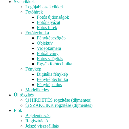
Szakcikkek
Legújabb szakcikkek
Fotóhírek
Fotós újdonságok
Fotópályázat
Fotós hírek
Fotótechnika
Fényképezőgép
Objektív
Videokamera
Fotóállvány
Fotós világítás
Egyéb fotótechnika
Fénykép
Digitális fénykép
Fényképtechnika
Fényképstílus
Modellkedés
Új rögzítés
új HIRDETÉS rögzítése (díjmentes)
új SZAKCIKK rögzítése (díjmentes)
Fiók
Bejelentkezés
Regisztráció
Jelszó visszaállítás