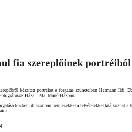
ul fia szereplőinek portréiból
ereplőiről készített portrékat a forgatás szüneteiben Hermann Ildi. E
rs Fotográfusok Háza – Mai Manó Házban.
forgatása közben, itt azonban nem ezekkel a felvételekkel találkozhat a l
átor.
ól