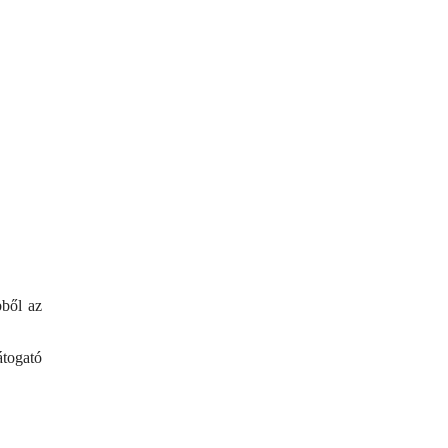
bből az
átogató