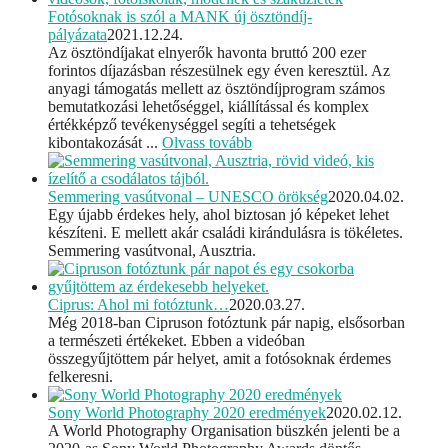
Fotósoknak is szól a MANK új ösztöndíj-
pályázata
2021.12.24.
Az ösztöndíjakat elnyerők havonta bruttó 200 ezer
forintos díjazásban részesülnek egy éven keresztül. Az
anyagi támogatás mellett az ösztöndíjprogram számos
bemutatkozási lehetőséggel, kiállítással és komplex
értékképző tevékenységgel segíti a tehetségek
kibontakozását ...
Olvass tovább
Semmering vasútvonal – UNESCO örökség
2020.04.02.
Egy újabb érdekes hely, ahol biztosan jó képeket lehet
készíteni. E mellett akár családi kirándulásra is tökéletes.
Semmering vasútvonal, Ausztria.
Ciprus: Ahol mi fotóztunk…
2020.03.27.
Még 2018-ban Cipruson fotóztunk pár napig, elsősorban
a természeti értékeket. Ebben a videóban
összegyűjtöttem pár helyet, amit a fotósoknak érdemes
felkeresni.
Sony World Photography 2020 eredmények
2020.02.12.
A World Photography Organisation büszkén jelenti be a