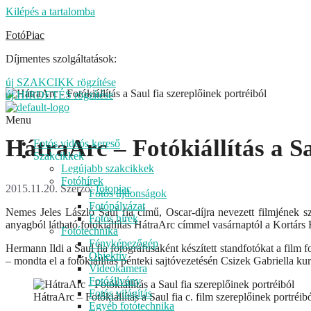
Kilépés a tartalomba
FotóPiac
Díjmentes szolgáltatások:
új SZAKCIKK rögzítése
új HIRDETÉS rögzítése
Menu
HátraArc – Fotókiállítás a Sa
Fotós videós kereső
Szakcikkek
Legújabb szakcikkek
Fotóhírek
2015.11.20.
Szerző:
fotopiac
Fotós újdonságok
Fotópályázat
Nemes Jeles László Saul fia című, Oscar-díjra nevezett filmjének sz
Fotós hírek
anyagból látható fotókiállítás HátraArc címmel vasárnaptól a Kortá
Fotótechnika
Fényképezőgép
Hermann Ildi a Saul fia fotográfusaként készített standfotókat a film 
Objektív
– mondta el a fotókiállítás pénteki sajtóvezetésén Csizek Gabriella kur
Videokamera
Fotóállvány
Fotós világítás
HátraArc – Fotókiállítás a Saul fia c. film szereplőinek portréib
Egyéb fotótechnika