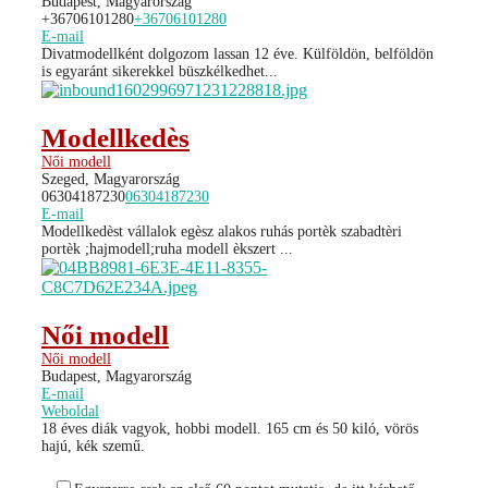
Budapest, Magyarország
+36706101280
+36706101280
E-mail
Divatmodellként dolgozom lassan 12 éve. Külföldön, belföldön
is egyaránt sikerekkel büszkélkedhet...
Modellkedès
Női modell
Szeged, Magyarország
06304187230
06304187230
E-mail
Modellkedèst vállalok egèsz alakos ruhás portèk szabadtèri
portèk ;hajmodell;ruha modell èkszert ...
Női modell
Női modell
Budapest, Magyarország
E-mail
Weboldal
18 éves diák vagyok, hobbi modell. 165 cm és 50 kiló, vörös
hajú, kék szemű.