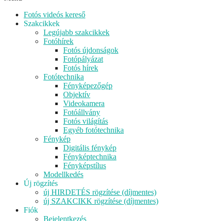
Fotós videós kereső
Szakcikkek
Legújabb szakcikkek
Fotóhírek
Fotós újdonságok
Fotópályázat
Fotós hírek
Fotótechnika
Fényképezőgép
Objektív
Videokamera
Fotóállvány
Fotós világítás
Egyéb fotótechnika
Fénykép
Digitális fénykép
Fényképtechnika
Fényképstílus
Modellkedés
Új rögzítés
új HIRDETÉS rögzítése (díjmentes)
új SZAKCIKK rögzítése (díjmentes)
Fiók
Bejelentkezés