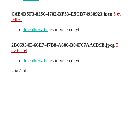
C8E4D5F3-8250-4702-BF53-E5CB74930923.jpeg
5 év
telt el
Jelentkezz be
és írj véleményt
2B06954E-66E7-47B8-A600-B04F07AA8D9B.jpeg
5
év telt el
Jelentkezz be
és írj véleményt
2 találat