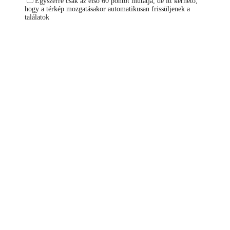
Egyszerre csak az első 60 pontot mutatja, de itt kérhető,
hogy a térkép mozgatásakor automatikusan frissüljenek a
találatok