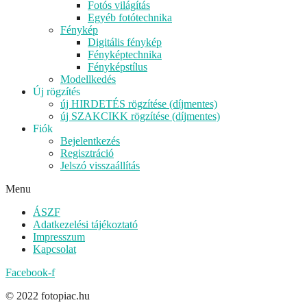
Fotós világítás
Egyéb fotótechnika
Fénykép
Digitális fénykép
Fényképtechnika
Fényképstílus
Modellkedés
Új rögzítés
új HIRDETÉS rögzítése (díjmentes)
új SZAKCIKK rögzítése (díjmentes)
Fiók
Bejelentkezés
Regisztráció
Jelszó visszaállítás
Menu
ÁSZF
Adatkezelési tájékoztató
Impresszum
Kapcsolat
Facebook-f
© 2022 fotopiac.hu