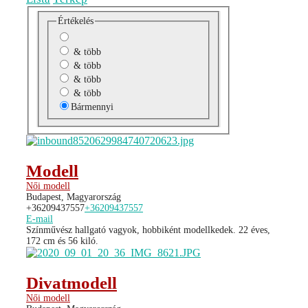
Értékelés
& több
& több
& több
& több
Bármennyi
Modell
Női modell
Budapest, Magyarország
+36209437557
+36209437557
E-mail
Színművész hallgató vagyok, hobbiként modellkedek. 22 éves,
172 cm és 56 kiló.
Divatmodell
Női modell