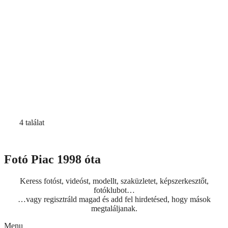
4 találat
Fotó Piac 1998 óta
Keress fotóst, videóst, modellt, szaküzletet, képszerkesztőt,
fotóklubot…
…vagy regisztráld magad és add fel hirdetésed, hogy mások
megtaláljanak.
Menu