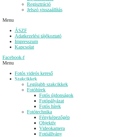
Regisztráció
Jelszó visszaállítás
Menu
ÁSZF
Adatkezelési tájékoztató
Impresszum
Kapcsolat
Facebook-f
Menu
Fotós videós kereső
Szakcikkek
Legújabb szakcikkek
Fotóhírek
Fotós újdonságok
Fotópályázat
Fotós hírek
Fotótechnika
Fényképezőgép
Objektív
Videokamera
Fotóállvány