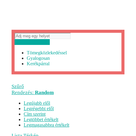
Útvonaltervezés
Tömegközlekedéssel
Gyalogosan
Kerékpárral
Szűrő
Rendezés:
Random
Legújabb elől
Legrégebbi elől
Cím szerint
Legtöbbet értékelt
Legmagasabbra értékelt
Lista
Térkép