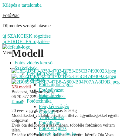
Kilépés a tartalomba
FotóPiac
Díjmentes szolgáltatások:
új SZAKCIKK rögzítése
új HIRDETÉS rögzítése
Modell
Menu
Fotós videós kereső
Szakcikkek
Legújabb szakcikkek
Fotóhírek
Fotós újdonságok
Női modell
Fotópályázat
Budapest, Magyarország
Fotós hírek
06 70 577 2252
06 70 577 2252
Fotótechnika
E-mail
Fényképezőgép
20 éves vagyok 164cm magas és 50kg.
Objektív
Modellkedést vállalok privátban illetve ügynökségekkel együtt
Videokamera
dolgozva!
Fotóállvány
Évek óta dolgozom a szakmában, többféle fotózáson voltam
Fotós világítás
jelen.
Egyéb fotótechnika
Ez idáig több márkával dolgoztam együtt, köztük Ola Voga,