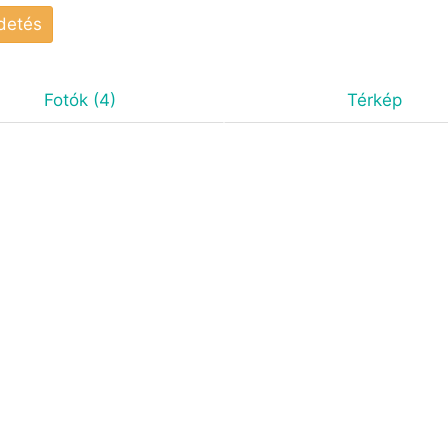
rdetés
Fotók (4)
Térkép