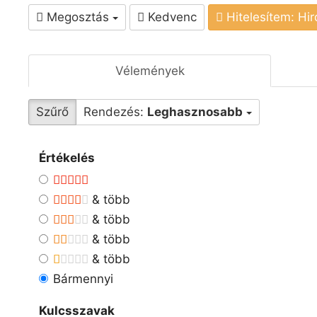
Megosztás
Kedvenc
Hitelesítem: Hi
Vélemények
Szűrő
Rendezés:
Leghasznosabb
Értékelés
& több
& több
& több
& több
Bármennyi
Kulcsszavak