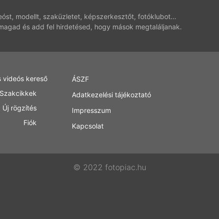
deóst, modellt, szaküzletet, képszerkesztőt, fotóklubot…
magad és add fel hirdetésed, hogy mások megtaláljanak.
s videós kereső
ÁSZF
Szakcikkek
Adatkezelési tájékoztató
Új rögzítés
Impresszum
Fiók
Kapcsolat
© 2022 fotopiac.hu