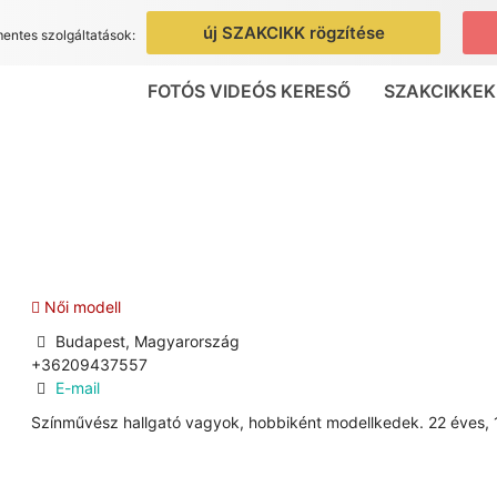
új SZAKCIKK rögzítése
mentes szolgáltatások:
FOTÓS VIDEÓS KERESŐ
SZAKCIKKEK
Női modell
Budapest, Magyarország
+36209437557
E-mail
Színművész hallgató vagyok, hobbiként modellkedek. 22 éves, 1