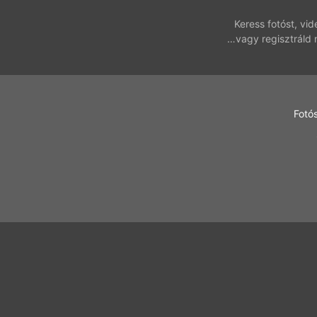
Keress fotóst, vi
…vagy regisztráld 
Fotó