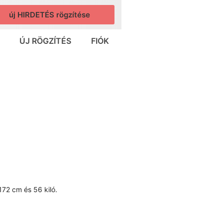
új HIRDETÉS rögzítése
ÚJ RÖGZÍTÉS
FIÓK
72 cm és 56 kiló.