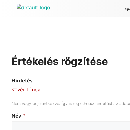
Díj
Értékelés rögzítése
Hirdetés
Kövér Tímea
Nem vagy bejelentkezve. Így is rögzíthetsz hirdetést az ada
Név
*