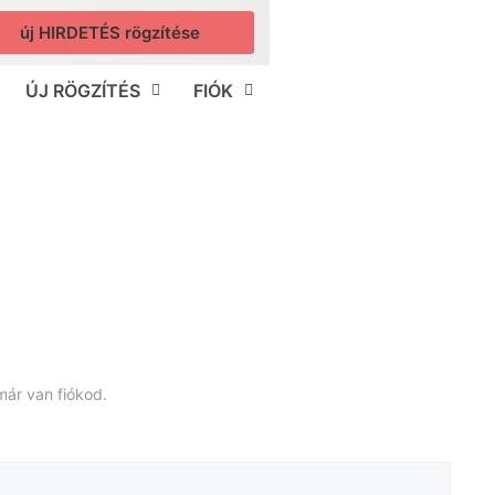
új HIRDETÉS rögzítése
ÚJ RÖGZÍTÉS
FIÓK
már van fiókod.