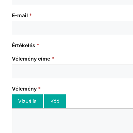
E-mail
*
Értékelés
*
Vélemény címe
*
Vélemény
*
Vizuális
Kód