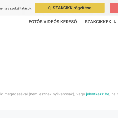
új SZAKCIKK rögzítése
mentes szolgáltatások:
FOTÓS VIDEÓS KERESŐ
SZAKCIKKEK
taid megadásával (nem lesznek nyilvánosak), vagy
jelentkezz be
, ha 