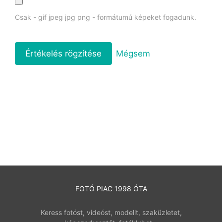
Csak - gif jpeg jpg png - formátumú képeket fogadunk.
Mégsem
FOTÓ PIAC 1998 ÓTA
Keress fotóst, videóst, modellt, szaküzletet,