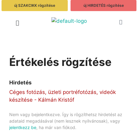
új SZAKCIKK rögzítése
új HIRDETÉS rögzítése
Értékelés rögzítése
Hirdetés
Céges fotózás, üzleti portréfotózás, videók
készítése - Kálmán Kristóf
Nem vagy bejelentkezve. Így is rögzíthetsz hirdetést az
adataid megadásával (nem lesznek nyilvánosak), vagy
jelentkezz be
, ha már van fiókod.