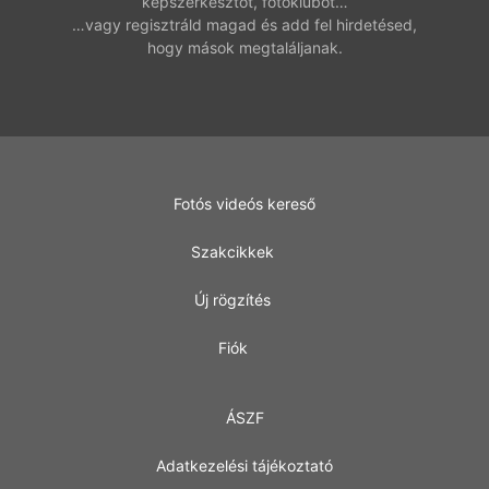
képszerkesztőt, fotóklubot…
…vagy regisztráld magad és add fel hirdetésed,
hogy mások megtaláljanak.
Fotós videós kereső
Szakcikkek
Új rögzítés
Fiók
ÁSZF
Adatkezelési tájékoztató