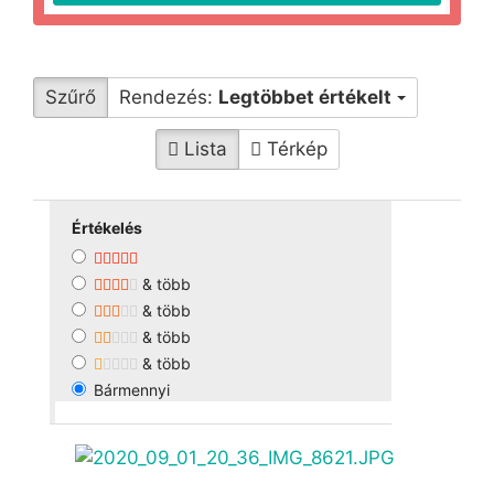
Szűrő
Rendezés:
Legtöbbet értékelt
Lista
Térkép
Értékelés
& több
& több
& több
& több
Bármennyi