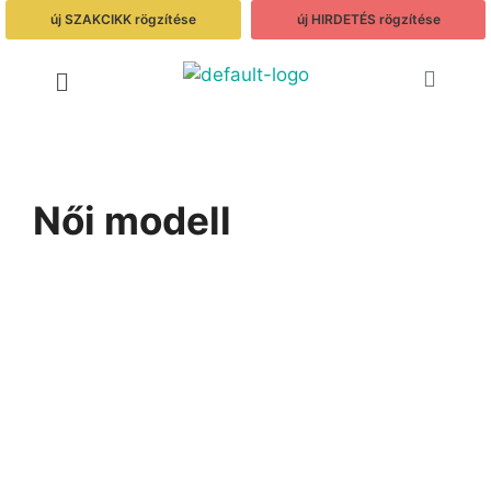
új SZAKCIKK rögzítése
új HIRDETÉS rögzítése
Női modell