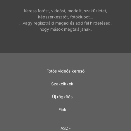
Keress fotóst, videóst, modellt, szaküzletet,
képszerkesztőt, fotóklubot…
…vagy regisztráld magad és add fel hirdetésed,
hogy mások megtaláljanak.
Fotós videós kereső
Szakcikkek
Új rögzítés
Fiók
ÁSZF