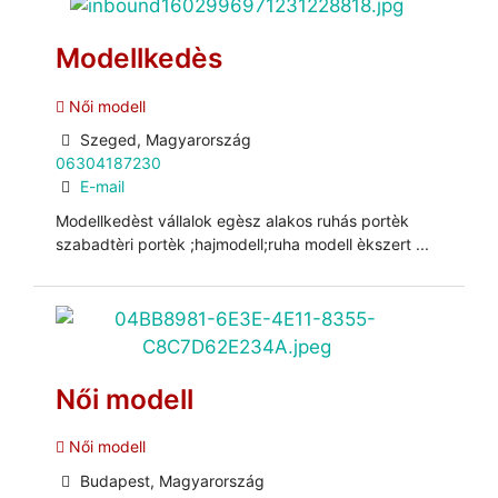
Modellkedès
Női modell
Szeged, Magyarország
06304187230
E-mail
Modellkedèst vállalok egèsz alakos ruhás portèk
szabadtèri portèk ;hajmodell;ruha modell èkszert ...
Női modell
Női modell
Budapest, Magyarország