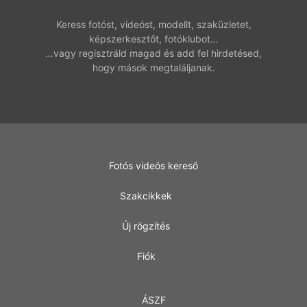
Keress fotóst, videóst, modellt, szaküzletet,
képszerkesztőt, fotóklubot…
…vagy regisztráld magad és add fel hirdetésed,
hogy mások megtaláljanak.
Fotós videós kereső
Szakcikkek
Új rögzítés
Fiók
ÁSZF