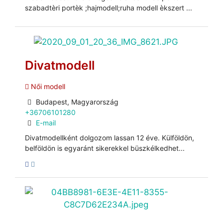
szabadtèri portèk ;hajmodell;ruha modell èkszert ...
Divatmodell
Női modell
Budapest, Magyarország
+36706101280
E-mail
Divatmodellként dolgozom lassan 12 éve. Külföldön,
belföldön is egyaránt sikerekkel büszkélkedhet...