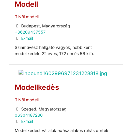
Modell
Női modell
Budapest, Magyarország
+36209437557
E-mail
Színművész hallgató vagyok, hobbiként
modellkedek. 22 éves, 172 cm és 56 kiló.
Modellkedès
Női modell
Szeged, Magyarország
06304187230
E-mail
Modellkedèst vállalok egèsz alakos ruhás portèk