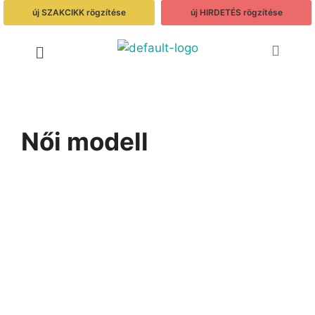
új SZAKCIKK rögzítése
új HIRDETÉS rögzítése
Női modell