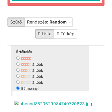
Szűrő
Rendezés:
Random
Lista
Térkép
Értékelés
& több
& több
& több
& több
Bármennyi