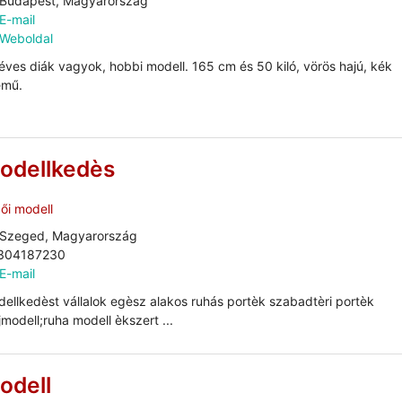
Budapest, Magyarország
E-mail
Weboldal
éves diák vagyok, hobbi modell. 165 cm és 50 kiló, vörös hajú, kék
emű.
odellkedès
ői modell
Szeged, Magyarország
304187230
E-mail
ellkedèst vállalok egèsz alakos ruhás portèk szabadtèri portèk
jmodell;ruha modell èkszert ...
odell