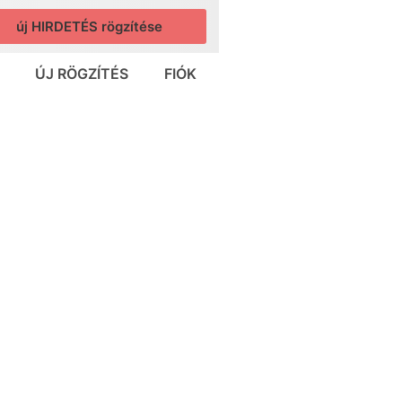
új HIRDETÉS rögzítése
ÚJ RÖGZÍTÉS
FIÓK