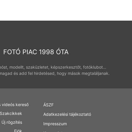
FOTÓ PIAC 1998 ÓTA
deóst, modellt, szaküzletet, képszerkesztőt, fotóklubot…
magad és add fel hirdetésed, hogy mások megtaláljanak.
s videós kereső
ÁSZF
Szakcikkek
Adatkezelési tájékoztató
Új rögzítés
Impresszum
Fiók