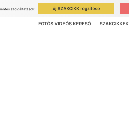
új SZAKCIKK rögzítése
mentes szolgáltatások:
FOTÓS VIDEÓS KERESŐ
SZAKCIKKEK