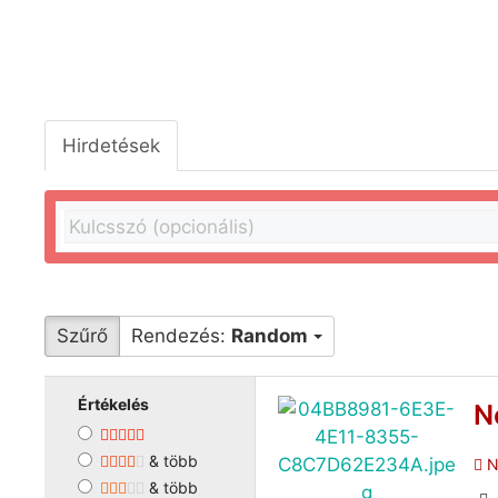
Hirdetések
Szűrő
Rendezés:
Random
Értékelés
N
& több
N
& több