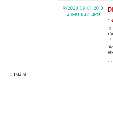
D
N
+3
Div
sik
5 találat