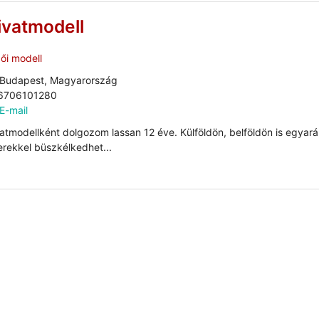
ivatmodell
ői modell
Budapest, Magyarország
6706101280
E-mail
atmodellként dolgozom lassan 12 éve. Külföldön, belföldön is egyará
erekkel büszkélkedhet...