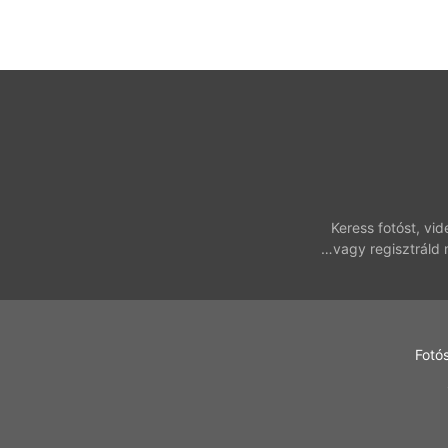
Keress fotóst, vi
…vagy regisztráld 
Fotó