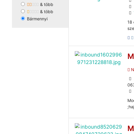
& több
& több
Bármennyi
18 
sz
M
N
06
Mod
;ha
M