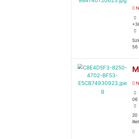
N
+3
Szí
56 
M
N
06
20 
ill