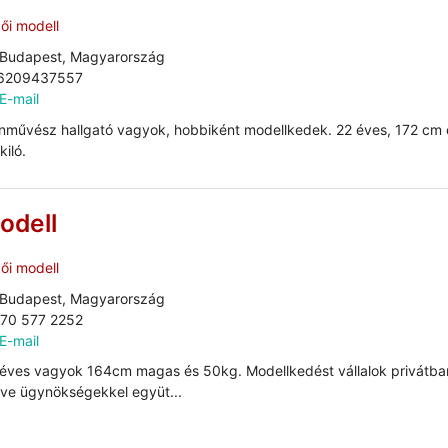
ői modell
Budapest, Magyarország
6209437557
E-mail
nművész hallgató vagyok, hobbiként modellkedek. 22 éves, 172 cm 
kiló.
odell
ői modell
Budapest, Magyarország
 70 577 2252
E-mail
éves vagyok 164cm magas és 50kg. Modellkedést vállalok privátba
etve ügynökségekkel együt...