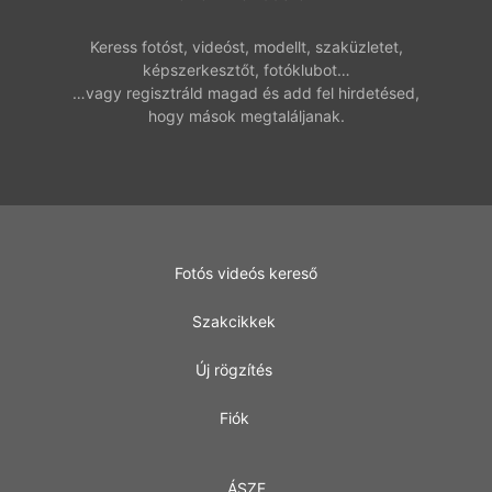
Keress fotóst, videóst, modellt, szaküzletet,
képszerkesztőt, fotóklubot…
…vagy regisztráld magad és add fel hirdetésed,
hogy mások megtaláljanak.
Fotós videós kereső
Szakcikkek
Új rögzítés
Fiók
ÁSZF