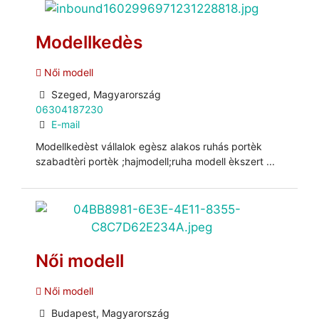
Modellkedès
Női modell
Szeged, Magyarország
06304187230
E-mail
Modellkedèst vállalok egèsz alakos ruhás portèk
szabadtèri portèk ;hajmodell;ruha modell èkszert ...
Női modell
Női modell
Budapest, Magyarország