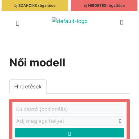
új SZAKCIKK rögzítése
új HIRDETÉS rögzítése
Női modell
Hirdetések