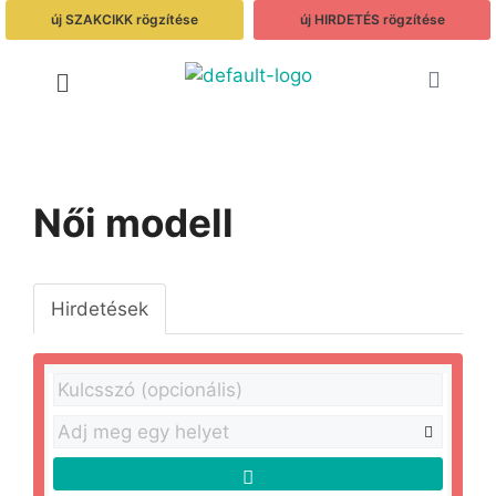
új SZAKCIKK rögzítése
új HIRDETÉS rögzítése
Női modell
Hirdetések