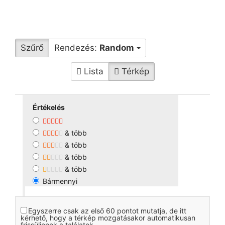
Szűrő
Rendezés:
Random
Lista
Térkép
Értékelés
& több
& több
& több
& több
Bármennyi
Egyszerre csak az első 60 pontot mutatja, de itt
kérhető, hogy a térkép mozgatásakor automatikusan
frissüljenek a találatok