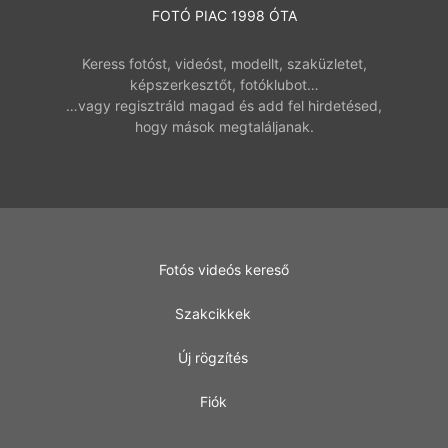
FOTÓ PIAC 1998 ÓTA
Keress fotóst, videóst, modellt, szaküzletet,
képszerkesztőt, fotóklubot…
…vagy regisztráld magad és add fel hirdetésed,
hogy mások megtaláljanak.
Fotós videós kereső
Szakcikkek
Új rögzítés
Fiók