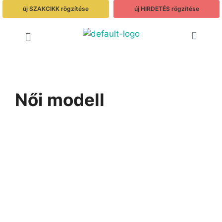
új SZAKCIKK rögzítése
új HIRDETÉS rögzítése
Női modell