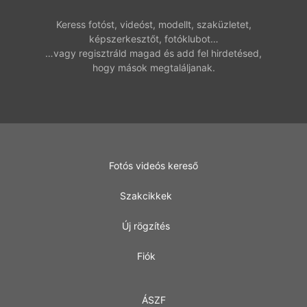
Keress fotóst, videóst, modellt, szaküzletet,
képszerkesztőt, fotóklubot…
…vagy regisztráld magad és add fel hirdetésed,
hogy mások megtaláljanak.
Fotós videós kereső
Szakcikkek
Új rögzítés
Fiók
ÁSZF