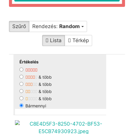
Szűrő
Rendezés:
Random
Lista
Térkép
Értékelés
& több
& több
& több
& több
Bármennyi