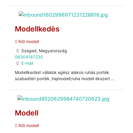
Modellkedès
Női modell
Szeged, Magyarország
06304187230
E-mail
Modellkedèst vállalok egèsz alakos ruhás portèk
szabadtèri portèk ;hajmodell;ruha modell èkszert ...
Modell
Női modell