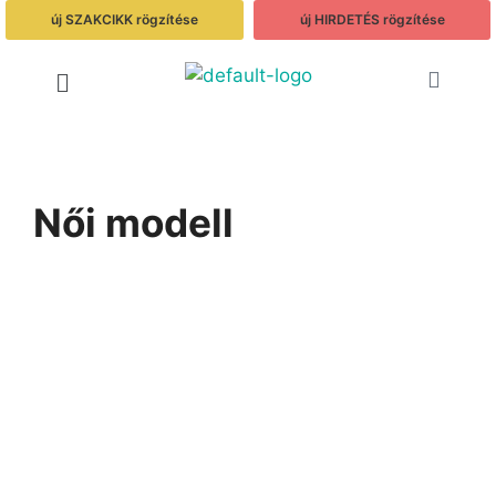
új SZAKCIKK rögzítése
új HIRDETÉS rögzítése
Női modell