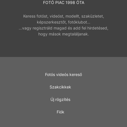
FOTÓ PIAC 1998 ÓTA
Keress fotóst, videóst, modellt, szaküzletet,
képszerkesztőt, fotóklubot…
…vagy regisztráld magad és add fel hirdetésed,
hogy mások megtaláljanak.
Fotós videós kereső
Szakcikkek
Új rögzítés
Fiók