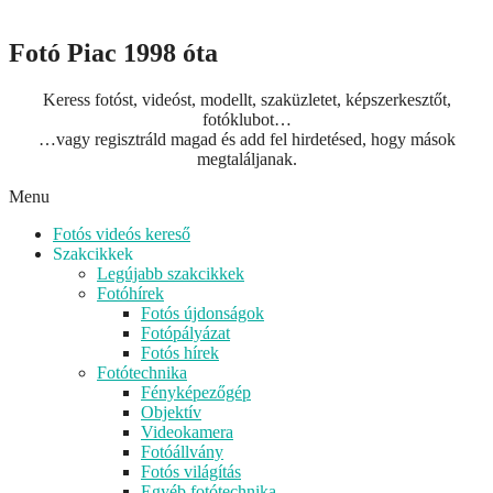
Fotó Piac 1998 óta
Keress fotóst, videóst, modellt, szaküzletet, képszerkesztőt,
fotóklubot…
…vagy regisztráld magad és add fel hirdetésed, hogy mások
megtaláljanak.
Menu
Fotós videós kereső
Szakcikkek
Legújabb szakcikkek
Fotóhírek
Fotós újdonságok
Fotópályázat
Fotós hírek
Fotótechnika
Fényképezőgép
Objektív
Videokamera
Fotóállvány
Fotós világítás
Egyéb fotótechnika