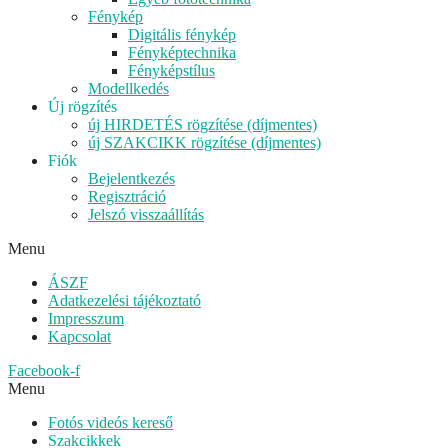
Fénykép
Digitális fénykép
Fényképtechnika
Fényképstílus
Modellkedés
Új rögzítés
új HIRDETÉS rögzítése (díjmentes)
új SZAKCIKK rögzítése (díjmentes)
Fiók
Bejelentkezés
Regisztráció
Jelszó visszaállítás
Menu
ÁSZF
Adatkezelési tájékoztató
Impresszum
Kapcsolat
Facebook-f
Menu
Fotós videós kereső
Szakcikkek