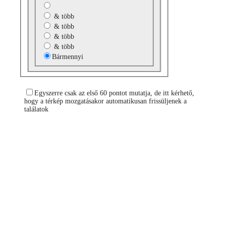
& több
& több
& több
& több
Bármennyi
Egyszerre csak az első 60 pontot mutatja, de itt kérhető,
hogy a térkép mozgatásakor automatikusan frissüljenek a
találatok