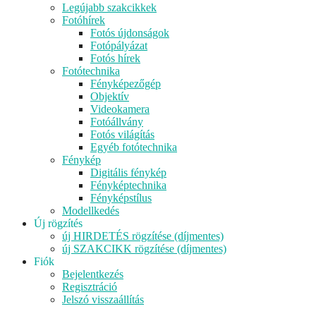
Legújabb szakcikkek
Fotóhírek
Fotós újdonságok
Fotópályázat
Fotós hírek
Fotótechnika
Fényképezőgép
Objektív
Videokamera
Fotóállvány
Fotós világítás
Egyéb fotótechnika
Fénykép
Digitális fénykép
Fényképtechnika
Fényképstílus
Modellkedés
Új rögzítés
új HIRDETÉS rögzítése (díjmentes)
új SZAKCIKK rögzítése (díjmentes)
Fiók
Bejelentkezés
Regisztráció
Jelszó visszaállítás