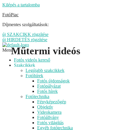
Kilépés a tartalomba
FotóPiac
Díjmentes szolgáltatások:
új SZAKCIKK rögzítése
új HIRDETÉS rögzítése
Műtermi videós
Menu
Fotós videós kereső
Szakcikkek
Legújabb szakcikkek
Fotóhírek
Fotós újdonságok
Fotópályázat
Fotós hírek
Fotótechnika
Fényképezőgép
Objektív
Videokamera
Fotóállvány
Fotós világítás
Egyéb fotótechnika