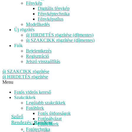
Fénykép
Digitális fénykép
Fényképtechnika
Fényképstílus
Modellkedés
Új rögzítés
új HIRDETÉS rögzítése (díjmentes)
új SZAKCIKK rögzítése (díjmentes)
Fiók
Bejelentkezés
Regisztráció
Jelszó visszaállítás
új SZAKCIKK rögzítése
új HIRDETÉS rögzítése
Menu
Fotós videós kereső
Szakcikkek
Legújabb szakcikkek
Fotóhírek
Fotós újdonságok
Szűrő
Fotópályázat
Rendezés:
Random
Fotós hírek
Fotótechnika