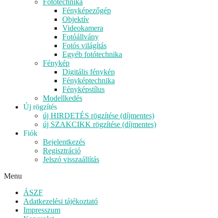
Fotótechnika
Fényképezőgép
Objektív
Videokamera
Fotóállvány
Fotós világítás
Egyéb fotótechnika
Fénykép
Digitális fénykép
Fényképtechnika
Fényképstílus
Modellkedés
Új rögzítés
új HIRDETÉS rögzítése (díjmentes)
új SZAKCIKK rögzítése (díjmentes)
Fiók
Bejelentkezés
Regisztráció
Jelszó visszaállítás
Menu
ÁSZF
Adatkezelési tájékoztató
Impresszum