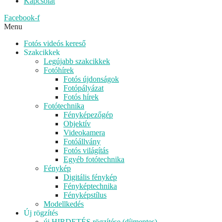
Kapcsolat
Facebook-f
Menu
Fotós videós kereső
Szakcikkek
Legújabb szakcikkek
Fotóhírek
Fotós újdonságok
Fotópályázat
Fotós hírek
Fotótechnika
Fényképezőgép
Objektív
Videokamera
Fotóállvány
Fotós világítás
Egyéb fotótechnika
Fénykép
Digitális fénykép
Fényképtechnika
Fényképstílus
Modellkedés
Új rögzítés
új HIRDETÉS rögzítése (díjmentes)