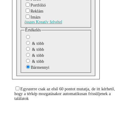
Portfólió
Reklám
Imázs
összes Kreatív felvétel
Értékelés
& több
& több
& több
& több
Bármennyi
Egyszerre csak az első 60 pontot mutatja, de itt kérhető,
hogy a térkép mozgatásakor automatikusan frissüljenek a
találatok