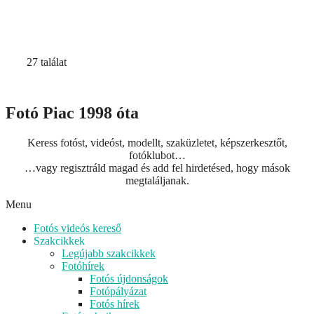
27 találat
Fotó Piac 1998 óta
Keress fotóst, videóst, modellt, szaküzletet, képszerkesztőt,
fotóklubot…
…vagy regisztráld magad és add fel hirdetésed, hogy mások
megtaláljanak.
Menu
Fotós videós kereső
Szakcikkek
Legújabb szakcikkek
Fotóhírek
Fotós újdonságok
Fotópályázat
Fotós hírek