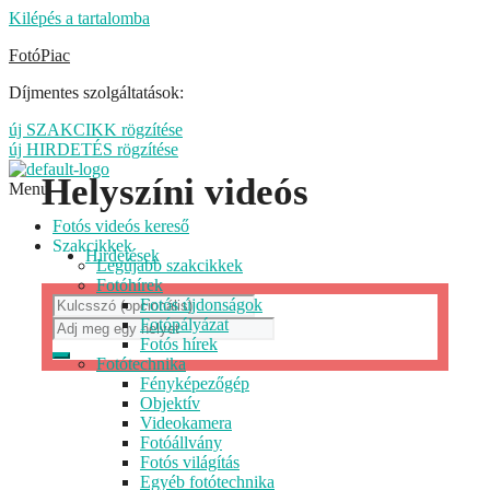
Kilépés a tartalomba
FotóPiac
Díjmentes szolgáltatások:
új SZAKCIKK rögzítése
új HIRDETÉS rögzítése
Helyszíni videós
Menu
Fotós videós kereső
Szakcikkek
Hirdetések
Legújabb szakcikkek
Fotóhírek
Fotós újdonságok
Fotópályázat
Fotós hírek
Fotótechnika
Fényképezőgép
Objektív
Videokamera
Fotóállvány
Fotós világítás
Egyéb fotótechnika