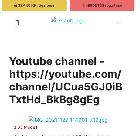
új SZAKCIKK rögzítése
új HIRDETÉS rögzítése
Youtube channel -
https://youtube.com/
channel/UCua5GJ0iB
TxtHd_BkBg8gEg
03 Modell