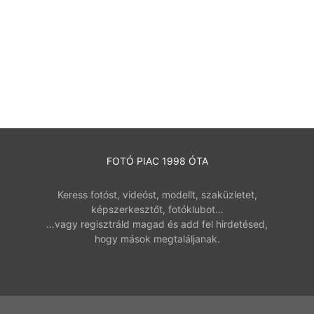
FOTÓ PIAC 1998 ÓTA
Keress fotóst, videóst, modellt, szaküzletet,
képszerkesztőt, fotóklubot…
…vagy regisztráld magad és add fel hirdetésed,
hogy mások megtaláljanak.