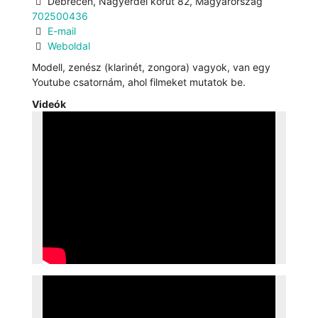
Debrecen, Nagyerdei körút 82, Magyarország
702500436
E-mail
Weboldal
Modell, zenész (klarinét, zongora) vagyok, van egy
Youtube csatornám, ahol filmeket mutatok be.
Videók