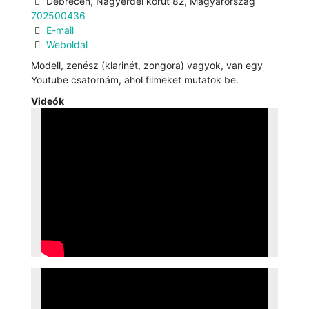
Debrecen, Nagyerdei körút 82, Magyarország
702500436
E-mail
Weboldal
Modell, zenész (klarinét, zongora) vagyok, van egy
Youtube csatornám, ahol filmeket mutatok be.
Videók