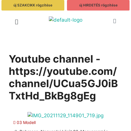
új SZAKCIKK rögzítése
új HIRDETÉS rögzítése
Youtube channel -
https://youtube.com/
channel/UCua5GJ0iB
TxtHd_BkBg8gEg
03 Modell