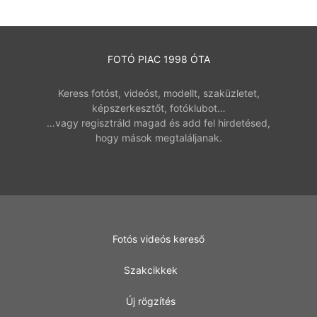
FOTÓ PIAC 1998 ÓTA
Keress fotóst, videóst, modellt, szaküzletet,
képszerkesztőt, fotóklubot…
…vagy regisztráld magad és add fel hirdetésed,
hogy mások megtaláljanak.
Fotós videós kereső
Szakcikkek
Új rögzítés