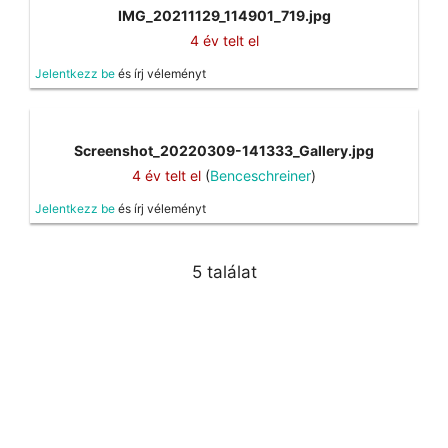
IMG_20211129_114901_719.jpg
4 év telt el
Jelentkezz be
és írj véleményt
Screenshot_20220309-141333_Gallery.jpg
4 év telt el
(
Benceschreiner
)
Jelentkezz be
és írj véleményt
5 találat