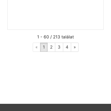
1 - 60 / 213 találat
«
1
2
3
4
»