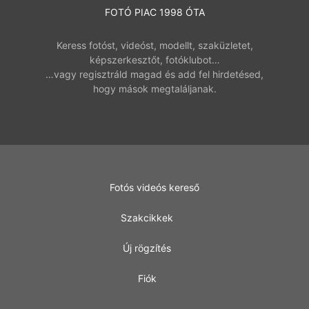
FOTÓ PIAC 1998 ÓTA
Keress fotóst, videóst, modellt, szaküzletet,
képszerkesztőt, fotóklubot…
…vagy regisztráld magad és add fel hirdetésed,
hogy mások megtaláljanak.
Fotós videós kereső
Szakcikkek
Új rögzítés
Fiók