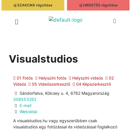
új SZAKCIKK rögzítése
új HIRDETÉS rögzítése
Visualstudios
01 Fotós
Helyszíni fotós
Helyszíni videós
02
Videós
05 Videószerkesztő
04 Képszerkesztő
Sándorfalva, Kölcsey u. 4, 6762 Magyarország
308553292
E-mail
Weboldal
A visualstudios.hu vagy egyszerűbben csak
visualstudios egy fotózással és videózással foglalkozó