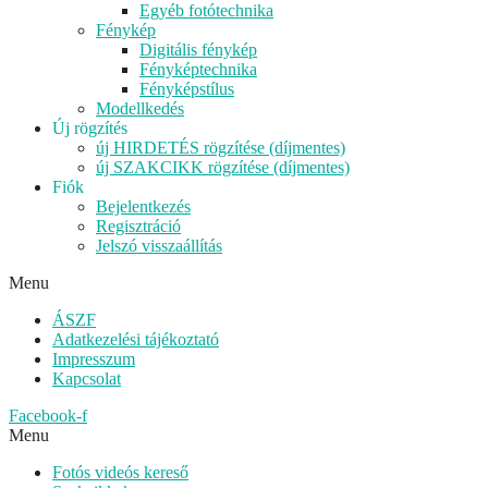
Egyéb fotótechnika
Fénykép
Digitális fénykép
Fényképtechnika
Fényképstílus
Modellkedés
Új rögzítés
új HIRDETÉS rögzítése (díjmentes)
új SZAKCIKK rögzítése (díjmentes)
Fiók
Bejelentkezés
Regisztráció
Jelszó visszaállítás
Menu
ÁSZF
Adatkezelési tájékoztató
Impresszum
Kapcsolat
Facebook-f
Menu
Fotós videós kereső