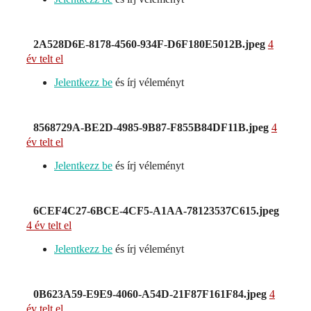
2A528D6E-8178-4560-934F-D6F180E5012B.jpeg
4
év telt el
Jelentkezz be
és írj véleményt
8568729A-BE2D-4985-9B87-F855B84DF11B.jpeg
4
év telt el
Jelentkezz be
és írj véleményt
6CEF4C27-6BCE-4CF5-A1AA-78123537C615.jpeg
4 év telt el
Jelentkezz be
és írj véleményt
0B623A59-E9E9-4060-A54D-21F87F161F84.jpeg
4
év telt el