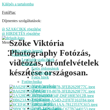
Kilépés a tartalomba
FotóPiac
Díjmentes szolgáltatások:
új SZAKCIKK rögzítése
új HIRDETÉS rögzítése
Szőke Viktória
Menu
Photography Fotózás,
Fotós videós kereső
Szakcikkek
Legújabb szakcikkek
videózás, drónfelvételek
Fotóhírek
Fotós újdonságok
készítése országosan.
Fotópályázat
Fotós hírek
Fotótechnika
Fényképezőgép
Objektív
Videokamera
Fotóállvány
Fotós világítás
Egyéb fotótechnika