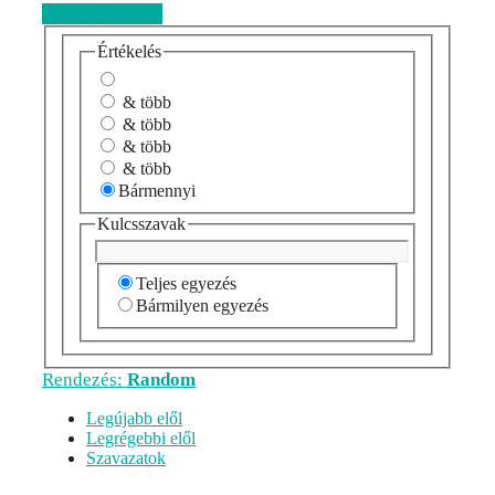
Véleményezem
Értékelés
& több
& több
& több
& több
Bármennyi
Kulcsszavak
Teljes egyezés
Bármilyen egyezés
Rendezés:
Random
Legújabb elől
Legrégebbi elől
Szavazatok