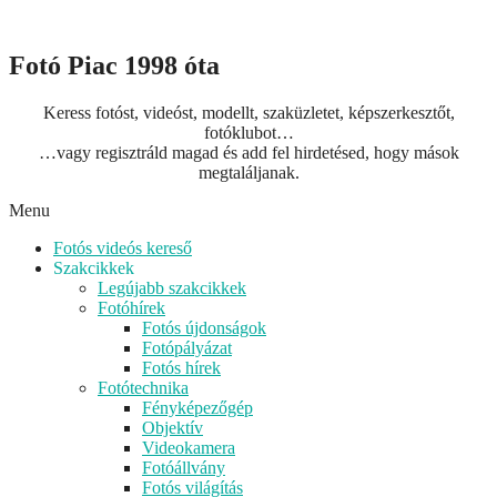
Fotó Piac 1998 óta
Keress fotóst, videóst, modellt, szaküzletet, képszerkesztőt,
fotóklubot…
…vagy regisztráld magad és add fel hirdetésed, hogy mások
megtaláljanak.
Menu
Fotós videós kereső
Szakcikkek
Legújabb szakcikkek
Fotóhírek
Fotós újdonságok
Fotópályázat
Fotós hírek
Fotótechnika
Fényképezőgép
Objektív
Videokamera
Fotóállvány
Fotós világítás