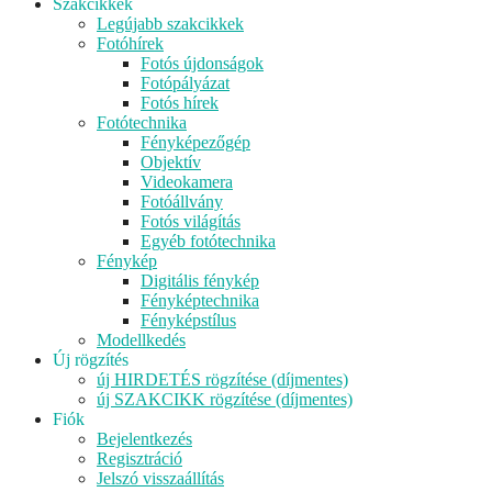
Szakcikkek
Legújabb szakcikkek
Fotóhírek
Fotós újdonságok
Fotópályázat
Fotós hírek
Fotótechnika
Fényképezőgép
Objektív
Videokamera
Fotóállvány
Fotós világítás
Egyéb fotótechnika
Fénykép
Digitális fénykép
Fényképtechnika
Fényképstílus
Modellkedés
Új rögzítés
új HIRDETÉS rögzítése (díjmentes)
új SZAKCIKK rögzítése (díjmentes)
Fiók
Bejelentkezés
Regisztráció
Jelszó visszaállítás