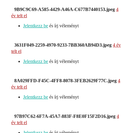
9B9C9C69-A585-4429-A46A-C677B7440153.jpeg
4
év telt el
Jelentkezz be
és írj véleményt
3631F049-2259-4970-9233-7BB360AB94D3.jpeg
4 év
telt el
Jelentkezz be
és írj véleményt
8A029FFD-F45C-4FF8-8078-3FEB2629F77C.jpeg
4
év telt el
Jelentkezz be
és írj véleményt
97B97C62-6F7A-45A7-883F-F8E0F15F2D16.jpeg
4
év telt el
Jelentkezz be
és írj véleményt