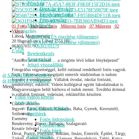
Fénykép
Digitális fénykép
Fényképtechnika
Fényképstílus
Modellkedés
01 Fotós
Helyszíni fotós
Műtermi fotós
07 Műterem
02
Új rögzítés
Videós
Lábod, Magyarország
új HIRDETÉS rögzítése (díjmentes)
20 Hunyadi utca
Lábod
7551
HU
új SZAKCIKK rögzítése (díjmentes)
06303701179
06303701179
Fiók
E-mail
Bejelentkezés
Regisztráció
“Amikor arcot fotózol … a mögötte lévő lelket fényképezed”
Jelszó visszaállítás
Fotográfus végzettséggel, kellő rutinnal rendelkező fotós vagyok.
Saját, folyamatosan megújuló enteriőr stúdiómban is tudom
új SZAKCIKK rögzítése
fogadni a vendégeimet. Vállalok óvodai, iskolai fotózást,
új HIRDETÉS rögzítése
rendezvényt, esküvőt. Videós kollégával együtt lakodalmakat is.
Menu
Magyarországon belül bárhova el tudok menni. Továbbá drónnal
is vállalok fotózást, videózást, reklámfilm készítést.
Fotós videós kereső
Szakcikkek
Családi alkalom
Legújabb szakcikkek
Jegyes / Páros, Esküvő, Kismama, Baba, Gyerek, Keresztelő,
Fotóhírek
Születésnap
Esemény
Fotós újdonságok
Rendezvény, Riport, Ballagás, Szalagavató
Fotópályázat
Kreatív felvétel
Fotós hírek
Divat, Portré, Portfólió, Reklám, Imázs, Enteriőr, Épület, Tárgy,
Fotótechnika
Tájkép, Gastro, Boudoir, Glamour, Reprodukció, Tabló, Kutya,