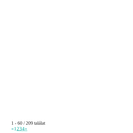
1 - 60 / 209 találat
«
1
2
3
4
»