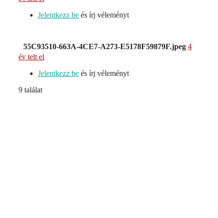
Jelentkezz be
és írj véleményt
55C93510-663A-4CE7-A273-E5178F59879F.jpeg
4
év telt el
Jelentkezz be
és írj véleményt
9 találat