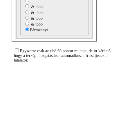
& több
& több
& több
& több
Bármennyi
Egyszerre csak az első 60 pontot mutatja, de itt kérhető,
hogy a térkép mozgatásakor automatikusan frissüljenek a
találatok