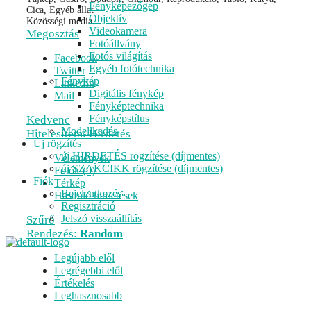
Fényképezőgép
Cica, Egyéb állat
Objektív
Közösségi média
Videokamera
Megosztás
Fotóállvány
Fotós világítás
Facebook
Egyéb fotótechnika
Twitter
Fénykép
LinkedIn
Digitális fénykép
Mail
Fényképtechnika
Fényképstílus
Kedvenc
Modellkedés
Hitelesítem: Hirdetés
Új rögzítés
új HIRDETÉS rögzítése (díjmentes)
Vélemények
új SZAKCIKK rögzítése (díjmentes)
Fotók (9)
Fiók
Térkép
Bejelentkezés
Hasonló hirdetések
Regisztráció
Jelszó visszaállítás
Szűrő
Rendezés:
Random
Legújabb elől
Legrégebbi elől
Értékelés
Leghasznosabb