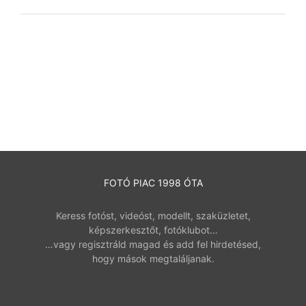
FOTÓ PIAC 1998 ÓTA
Keress fotóst, videóst, modellt, szaküzletet,
képszerkesztőt, fotóklubot…
…vagy regisztráld magad és add fel hirdetésed,
hogy mások megtaláljanak.