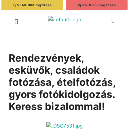
új SZAKCIKK rögzítése
új HIRDETÉS rögzítése
Rendezvények,
esküvők, családok
fotózása, ételfotózás,
gyors fotókidolgozás.
Keress bizalommal!