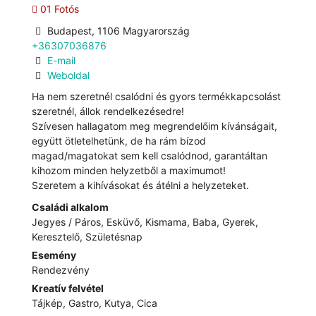
01 Fotós
Budapest, 1106 Magyarország
+36307036876
E-mail
Weboldal
Ha nem szeretnél csalódni és gyors termékkapcsolást
szeretnél, állok rendelkezésedre!
Szívesen hallagatom meg megrendelőim kívánságait,
együtt ötletelhetünk, de ha rám bízod
magad/magatokat sem kell csalódnod, garantáltan
kihozom minden helyzetből a maximumot!
Szeretem a kihívásokat és átélni a helyzeteket.
Családi alkalom
Jegyes / Páros, Esküvő, Kismama, Baba, Gyerek,
Keresztelő, Születésnap
Esemény
Rendezvény
Kreatív felvétel
Tájkép, Gastro, Kutya, Cica