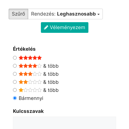
Szűrő
Rendezés:
Leghasznosabb
Véleményezem
Értékelés
& több
& több
& több
& több
Bármennyi
Kulcsszavak