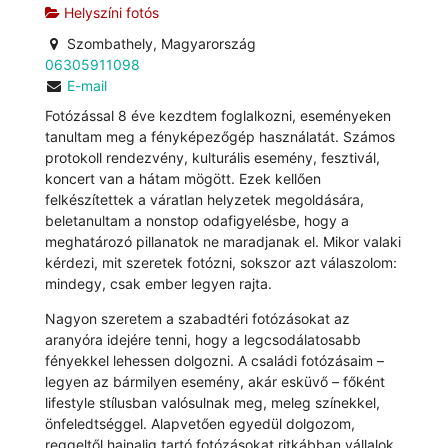
Helyszíni fotós
Szombathely, Magyarország
06305911098
E-mail
Fotózással 8 éve kezdtem foglalkozni, eseményeken
tanultam meg a fényképezőgép használatát. Számos
protokoll rendezvény, kulturális esemény, fesztivál,
koncert van a hátam mögött. Ezek kellően
felkészítettek a váratlan helyzetek megoldására,
beletanultam a nonstop odafigyelésbe, hogy a
meghatározó pillanatok ne maradjanak el. Mikor valaki
kérdezi, mit szeretek fotózni, sokszor azt válaszolom:
mindegy, csak ember legyen rajta.
Nagyon szeretem a szabadtéri fotózásokat az
aranyóra idejére tenni, hogy a legcsodálatosabb
fényekkel lehessen dolgozni. A családi fotózásaim –
legyen az bármilyen esemény, akár esküvő – főként
lifestyle stílusban valósulnak meg, meleg színekkel,
önfeledtséggel. Alapvetően egyedül dolgozom,
reggeltől hajnalig tartó fotózásokat ritkábban vállalok,