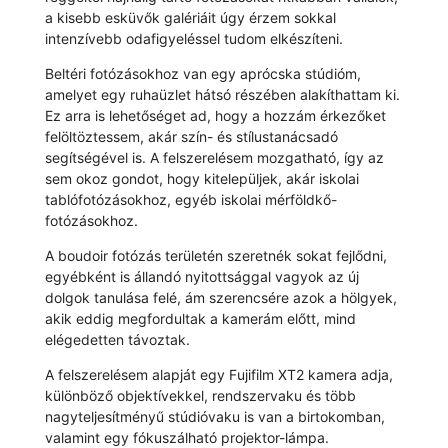
a kisebb esküvők galériáit úgy érzem sokkal
intenzívebb odafigyeléssel tudom elkészíteni.
Beltéri fotózásokhoz van egy aprócska stúdióm,
amelyet egy ruhaüzlet hátsó részében alakíthattam ki.
Ez arra is lehetőséget ad, hogy a hozzám érkezőket
felöltöztessem, akár szín- és stílustanácsadó
segítségével is. A felszerelésem mozgatható, így az
sem okoz gondot, hogy kitelepüljek, akár iskolai
tablófotózásokhoz, egyéb iskolai mérföldkő-
fotózásokhoz.
A boudoir fotózás területén szeretnék sokat fejlődni,
egyébként is állandó nyitottsággal vagyok az új
dolgok tanulása felé, ám szerencsére azok a hölgyek,
akik eddig megfordultak a kamerám előtt, mind
elégedetten távoztak.
A felszerelésem alapját egy Fujifilm XT2 kamera adja,
különböző objektívekkel, rendszervaku és több
nagyteljesítményű stúdióvaku is van a birtokomban,
valamint egy fókuszálható projektor-lámpa.