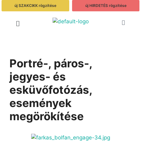
új SZAKCIKK rögzítése
új HIRDETÉS rögzítése
Portré-, páros-,
jegyes- és
esküvőfotózás,
események
megörökítése