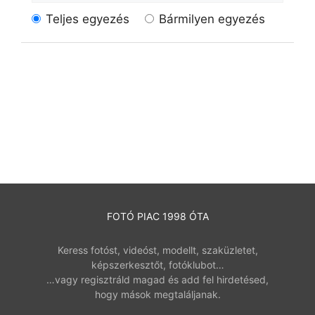
Teljes egyezés
Bármilyen egyezés
FOTÓ PIAC 1998 ÓTA
Keress fotóst, videóst, modellt, szaküzletet,
képszerkesztőt, fotóklubot…
…vagy regisztráld magad és add fel hirdetésed,
hogy mások megtaláljanak.