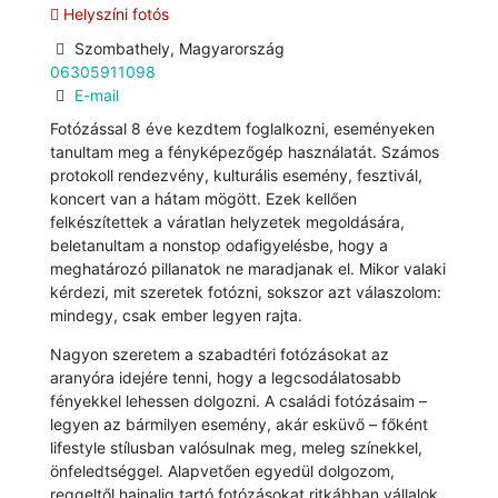
Helyszíni fotós
Szombathely, Magyarország
06305911098
E-mail
Fotózással 8 éve kezdtem foglalkozni, eseményeken
tanultam meg a fényképezőgép használatát. Számos
protokoll rendezvény, kulturális esemény, fesztivál,
koncert van a hátam mögött. Ezek kellően
felkészítettek a váratlan helyzetek megoldására,
beletanultam a nonstop odafigyelésbe, hogy a
meghatározó pillanatok ne maradjanak el. Mikor valaki
kérdezi, mit szeretek fotózni, sokszor azt válaszolom:
mindegy, csak ember legyen rajta.
Nagyon szeretem a szabadtéri fotózásokat az
aranyóra idejére tenni, hogy a legcsodálatosabb
fényekkel lehessen dolgozni. A családi fotózásaim –
legyen az bármilyen esemény, akár esküvő – főként
lifestyle stílusban valósulnak meg, meleg színekkel,
önfeledtséggel. Alapvetően egyedül dolgozom,
reggeltől hajnalig tartó fotózásokat ritkábban vállalok,