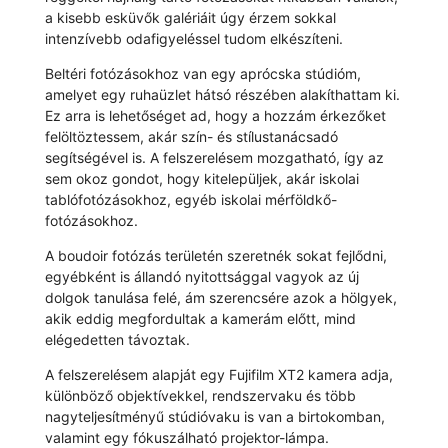
a kisebb esküvők galériáit úgy érzem sokkal
intenzívebb odafigyeléssel tudom elkészíteni.
Beltéri fotózásokhoz van egy aprócska stúdióm,
amelyet egy ruhaüzlet hátsó részében alakíthattam ki.
Ez arra is lehetőséget ad, hogy a hozzám érkezőket
felöltöztessem, akár szín- és stílustanácsadó
segítségével is. A felszerelésem mozgatható, így az
sem okoz gondot, hogy kitelepüljek, akár iskolai
tablófotózásokhoz, egyéb iskolai mérföldkő-
fotózásokhoz.
A boudoir fotózás területén szeretnék sokat fejlődni,
egyébként is állandó nyitottsággal vagyok az új
dolgok tanulása felé, ám szerencsére azok a hölgyek,
akik eddig megfordultak a kamerám előtt, mind
elégedetten távoztak.
A felszerelésem alapját egy Fujifilm XT2 kamera adja,
különböző objektívekkel, rendszervaku és több
nagyteljesítményű stúdióvaku is van a birtokomban,
valamint egy fókuszálható projektor-lámpa.