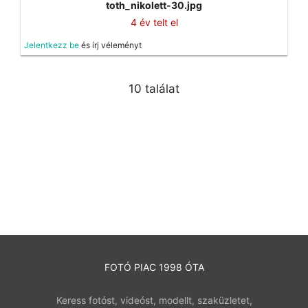
toth_nikolett-30.jpg
4 év telt el
Jelentkezz be
és írj véleményt
10 találat
FOTÓ PIAC 1998 ÓTA
Keress fotóst, videóst, modellt, szaküzletet,