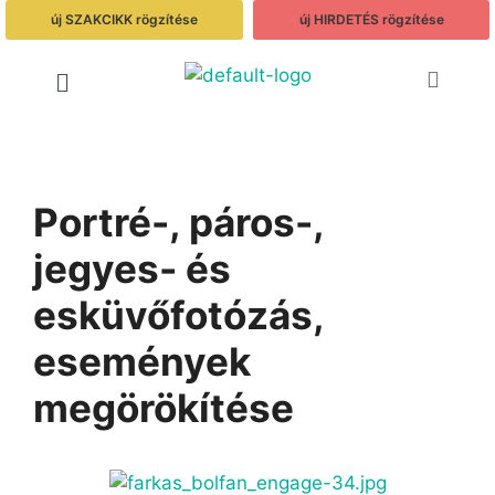
új SZAKCIKK rögzítése
új HIRDETÉS rögzítése
Portré-, páros-,
jegyes- és
esküvőfotózás,
események
megörökítése