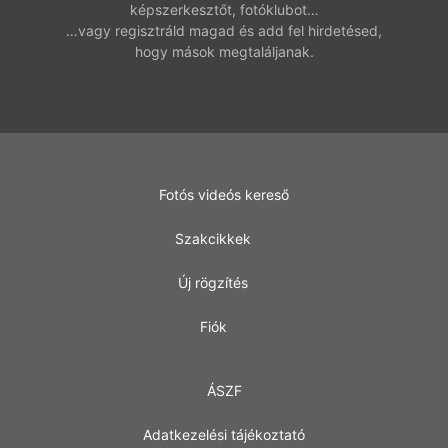
képszerkesztőt, fotóklubot…
…vagy regisztráld magad és add fel hirdetésed,
hogy mások megtaláljanak.
Fotós videós kereső
Szakcikkek
Új rögzítés
Fiók
ÁSZF
Adatkezelési tájékoztató