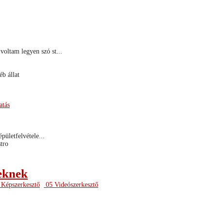
voltam legyen szó st...
b állat
atás
épületfelvétele...
tro
eknek
Képszerkesztő
05 Videószerkesztő