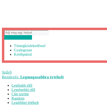
Útvonaltervezés
Tömegközlekedéssel
Gyalogosan
Kerékpárral
Szűrő
Rendezés:
Legmagasabbra értékelt
Legújabb elől
Legrégebbi elől
Cím szerint
Random
Legtöbbet értékelt