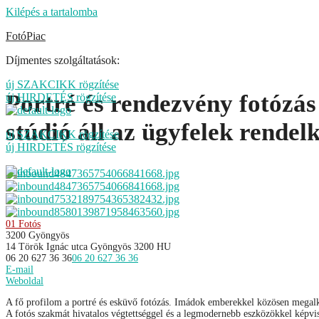
Kilépés a tartalomba
FotóPiac
Díjmentes szolgáltatások:
új SZAKCIKK rögzítése
Portré és rendezvény fotózá
új HIRDETÉS rögzítése
stúdió áll az ügyfelek rendel
új SZAKCIKK rögzítése
új HIRDETÉS rögzítése
01 Fotós
3200 Gyöngyös
14 Török Ignác utca
Gyöngyös
3200
HU
06 20 627 36 36
06 20 627 36 36
E-mail
Weboldal
A fő profilom a portré és esküvő fotózás. Imádok emberekkel közösen megalko
A fotós szakmát hivatalos végtettséggel és a legmodernebb eszközökkel képvi