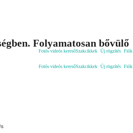
őségben. Folyamatosan bővülő
Fotós videós kereső
Szakcikkek
Új rögzítés
Fiók
Fotós videós kereső
Szakcikkek
Új rögzítés
Fiók
ég.