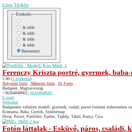
Lista
Térkép
Értékelés
& több
& több
& több
& több
Bármennyi
Ferenczy Kriszta portré, gyermek, baba
5.00
(
1 értékelés
)
Helyszíni fotós
Műtermi fotós
01 Fotós
Budapest, Magyarország
+36204848002
+36204848002
E-mail
Weboldal
Budapesten vállalom modell, gyermek, család, portré fotózást műteremben va
Kismama, Baba, Gyerek, Születésnap
Divat, Portré, Portfólió, Épület, Tájkép, Tabló, Kutya, Cica
Fotón láttalak - Esküvő, páros, családi, 