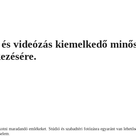
s és videózás kiemelkedő min
kezésére.
tni maradandó emlékeket. Stúdió és szabadtéri fotózásra egyaránt van lehetős
selem.