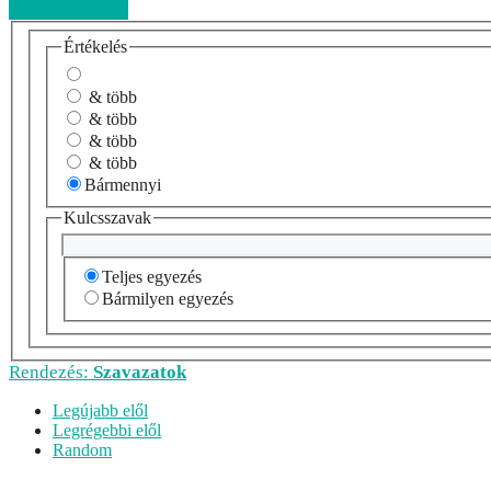
Véleményezem
Értékelés
& több
& több
& több
& több
Bármennyi
Kulcsszavak
Teljes egyezés
Bármilyen egyezés
Rendezés:
Szavazatok
Legújabb elől
Legrégebbi elől
Random