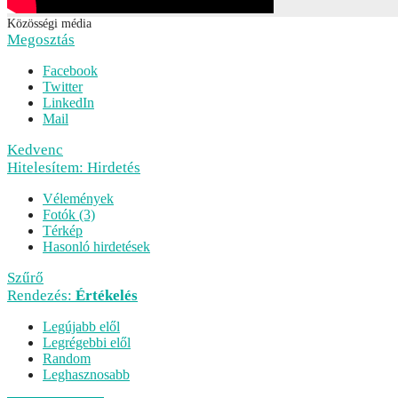
Közösségi média
Megosztás
Facebook
Twitter
LinkedIn
Mail
Kedvenc
Hitelesítem: Hirdetés
Vélemények
Fotók (3)
Térkép
Hasonló hirdetések
Szűrő
Rendezés:
Értékelés
Legújabb elől
Legrégebbi elől
Random
Leghasznosabb