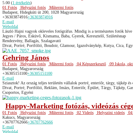
5.00
(
1 értékelés
)
01 Fotós
Helyszíni fotós
Műtermi fotós
Budapest, Hidegkúti út 200, 1028 Magyarország
+36303874916
+36303874916
E-mail
Weboldal
László Hajni vagyok okleveles fotógráfus. Mindig is a természetes fotók híve 
Jegyes / Páros, Esküvő, Kismama, Baba, Gyerek, Keresztelő, Születésnap
Rendezvény, Ballagás, Szalagavató
Divat, Portré, Portfólió, Boudoir, Glamour, Igazolványkép, Kutya, Cica, Egyé
Gehring János
01 Fotós
Helyszíni fotós
Műtermi fotós
04 Képszerkesztő
09 Iskola, okt
Budapest, Magyarország
+36305151100
+36305151100
E-mail
Sziasztok! Az ország teljes területén vállalok portré, enteriőr, tárgy, tájkép és 
Divat, Portré, Portfólió, Reklám, Imázs, Enteriőr, Épület, Tárgy, Tájkép, Gas
Csoportos, Egyéni
Happy-Marketing fotózás, videózás cég
01 Fotós
Helyszíni fotós
Műtermi fotós
02 Videós
Helyszíni videós
04 
Kakucs, Magyarország
+36707762666
+36707762666
E-mail
Weboldal