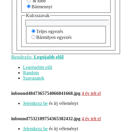
& több
Bármennyi
Kulcsszavak
Teljes egyezés
Bármilyen egyezés
Rendezés:
Legújabb elől
Legrégebbi elől
Random
Szavazatok
inbound4847365754066841668.jpg
4 év telt el
Jelentkezz be
és írj véleményt
inbound7532189754365382432.jpg
4 év telt el
Jelentkezz be
és írj véleményt