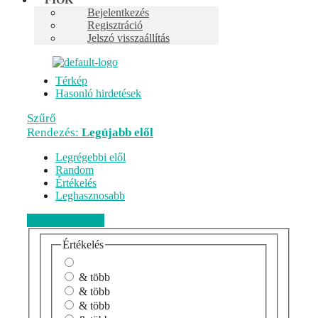
Bejelentkezés
Kedvenc
Regisztráció
Hitelesítem: Hirdetés
Jelszó visszaállítás
Vélemények
Fotók (3)
Térkép
Hasonló hirdetések
Szűrő
Rendezés:
Legújabb elől
Legrégebbi elől
Random
Értékelés
Leghasznosabb
Véleményezem
Értékelés
& több
& több
& több