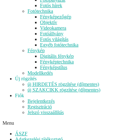
Fotós hírek
Fotótechnika
Fényképezőgép
Objektív
Videokamera
Fotóállvány
Fotós világítás
Egyéb fotótechnika
Fénykép
Digitális fénykép
Fényképtechnika
Fényképstílus
Modellkedés
Új rögzítés
új HIRDETÉS rögzítése (díjmentes)
új SZAKCIKK rögzítése (díjmentes)
Fiók
Bejelentkezés
Regisztráció
Jelszó visszaállítás
Menu
ÁSZF
Adatkezelési tájékoztató