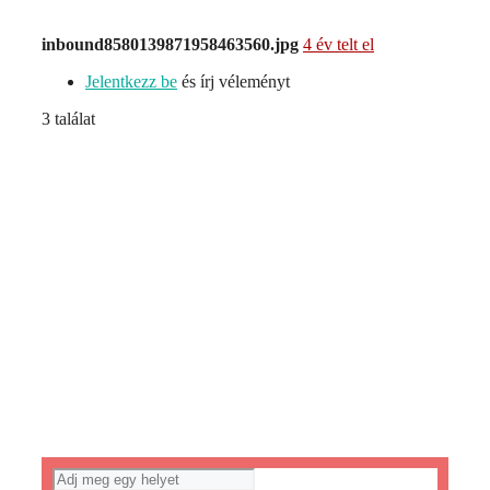
inbound8580139871958463560.jpg
4 év telt el
Jelentkezz be
és írj véleményt
3 találat