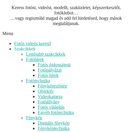
Keress fotóst, videóst, modellt, szaküzletet, képszerkesztőt,
fotóklubot…
…vagy regisztráld magad és add fel hirdetésed, hogy mások
megtaláljanak.
Menu
Fotós videós kereső
Szakcikkek
Legújabb szakcikkek
Fotóhírek
Fotós újdonságok
Fotópályázat
Fotós hírek
Fotótechnika
Fényképezőgép
Objektív
Videokamera
Fotóállvány
Fotós világítás
Egyéb fotótechnika
Fénykép
Digitális fénykép
Fényképtechnika