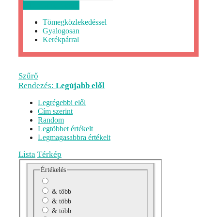
Útvonaltervezés
Tömegközlekedéssel
Gyalogosan
Kerékpárral
Szűrő
Rendezés:
Legújabb elől
Legrégebbi elől
Cím szerint
Random
Legtöbbet értékelt
Legmagasabbra értékelt
Lista
Térkép
Értékelés
& több
& több
& több