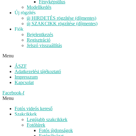
Fényképstílus
Modellkedés
Új rögzítés
új HIRDETÉS rögzítése (díjmentes)
új SZAKCIKK rögzítése (díjmentes)
Fiók
Bejelentkezés
Regisztráció
Jelszó visszaállítás
Menu
ÁSZF
Adatkezelési tájékoztató
Impresszum
Kapcsolat
Facebook-f
Menu
Fotós videós kereső
Szakcikkek
Legújabb szakcikkek
Fotóhírek
Fotós újdonságok
Fotópályázat