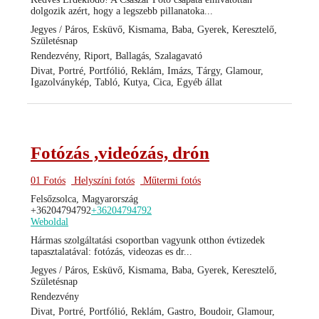
dolgozik azért, hogy a legszebb pillanatoka...
Jegyes / Páros, Esküvő, Kismama, Baba, Gyerek, Keresztelő,
Születésnap
Rendezvény, Riport, Ballagás, Szalagavató
Divat, Portré, Portfólió, Reklám, Imázs, Tárgy, Glamour,
Igazolványkép, Tabló, Kutya, Cica, Egyéb állat
Fotózás ,videózás, drón
01 Fotós
Helyszíni fotós
Műtermi fotós
Felsőzsolca, Magyarország
+36204794792
+36204794792
Weboldal
Hármas szolgáltatási csoportban vagyunk otthon évtizedek
tapasztalatával: fotózás, videozas es dr...
Jegyes / Páros, Esküvő, Kismama, Baba, Gyerek, Keresztelő,
Születésnap
Rendezvény
Divat, Portré, Portfólió, Reklám, Gastro, Boudoir, Glamour,