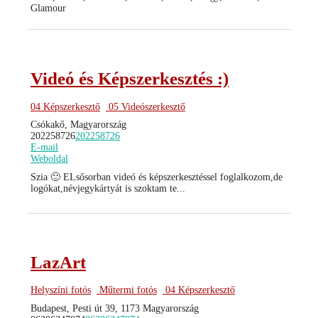
Glamour
Videó és Képszerkesztés :)
04 Képszerkesztő
05 Videószerkesztő
Csókakő, Magyarország
202258726
202258726
E-mail
Weboldal
Szia 🙂 ELsősorban videó és képszerkesztéssel foglalkozom,de
logókat,névjegykártyát is szoktam te...
LazArt
Helyszíni fotós
Műtermi fotós
04 Képszerkesztő
Budapest, Pesti út 39, 1173 Magyarország