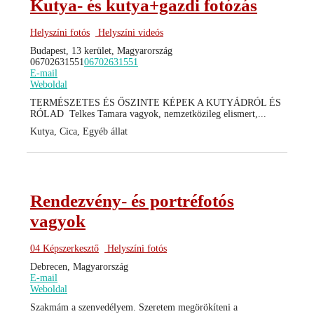
Kutya- és kutya+gazdi fotózás
Helyszíni fotós
Helyszíni videós
Budapest, 13 kerület, Magyarország
06702631551
06702631551
E-mail
Weboldal
TERMÉSZETES ÉS ŐSZINTE KÉPEK A KUTYÁDRÓL ÉS
RÓLAD ​ Telkes Tamara vagyok, nemzetközileg elismert,...
Kutya, Cica, Egyéb állat
Rendezvény- és portréfotós
vagyok
04 Képszerkesztő
Helyszíni fotós
Debrecen, Magyarország
E-mail
Weboldal
Szakmám a szenvedélyem. Szeretem megörökíteni a