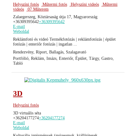
Helyszíni fotós
Műtermi fotós
Helyszíni videós
Műtermi
videós
07 Műterem
Zalaegerszeg, Köztársaság útja 17, Magyarország
+36309395642
+36309395642
E-mail
Weboldal
Reklámfotó és videó Termékfotózás | reklámfotózás | épület
fotózás | enteriőr fotózás | ingatlan ...
Rendezvény, Riport, Ballagás, Szalagavató
Portfólió, Reklám, Imázs, Enteriőr, Épület, Tárgy, Gastro,
Tabló
3D
Helyszíni fotós
3D virtuális séta
+36204177274
+36204177274
E-mail
Weboldal
Kulturális intézmények (múzeumok, kiállítóterek,