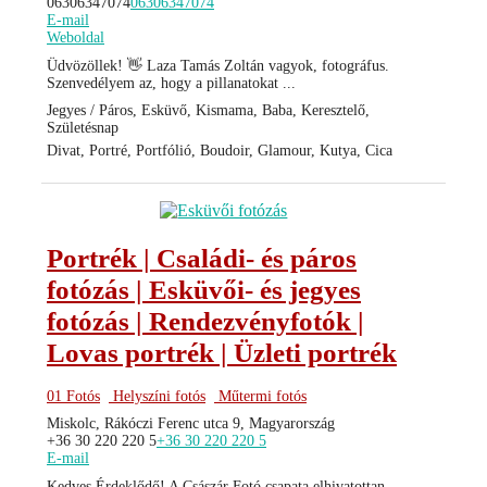
06306347074
06306347074
E-mail
Weboldal
Üdvözöllek! 👋 Laza Tamás Zoltán vagyok, fotográfus.
Szenvedélyem az, hogy a pillanatokat ...
Jegyes / Páros, Esküvő, Kismama, Baba, Keresztelő,
Születésnap
Divat, Portré, Portfólió, Boudoir, Glamour, Kutya, Cica
Portrék | Családi- és páros
fotózás | Esküvői- és jegyes
fotózás | Rendezvényfotók |
Lovas portrék | Üzleti portrék
01 Fotós
Helyszíni fotós
Műtermi fotós
Miskolc, Rákóczi Ferenc utca 9, Magyarország
+36 30 220 220 5
+36 30 220 220 5
E-mail
Kedves Érdeklődő! A Császár Fotó csapata elhivatottan