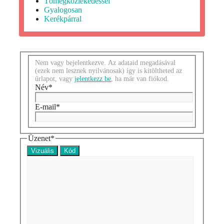
Tömegközlekedéssel
Gyalogosan
Kerékpárral
Nem vagy bejelentkezve. Az adataid megadásával
(ezek nem lesznek nyilvánosak) így is kitöltheted az
űrlapot, vagy
jelentkezz be
, ha már van fiókod.
Név
*
E-mail
*
Üzenet
*
Vizuális
Kód