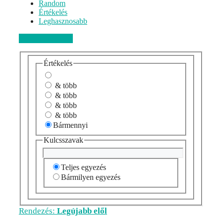
Random
Értékelés
Leghasznosabb
Véleményezem
Értékelés
& több
& több
& több
& több
Bármennyi
Kulcsszavak
Teljes egyezés
Bármilyen egyezés
Rendezés:
Legújabb elől