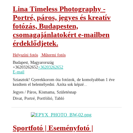
Lina Timeless Photography -
Portré, páros, jegyes és kreatív
fotózás, Budapesten,
csomagajánlatokért e-mailben
érdeklődjetek.
Helyszíni fotós
Műtermi fotós
Budapest, Magyarország
+36203262652
+36203262652
E-mail
Sziasztok! Gyerekkorom óta fotózok, de komolyabban 1 éve
kezdtem el belemélyedni. Azóta sok képzé...
Jegyes / Páros, Kismama, Születésnap
Divat, Portré, Portfólió, Tabló
Sportfotó | Eseményfotó |