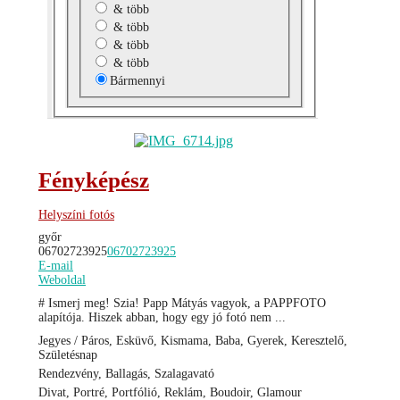
& több
& több
& több
& több
Bármennyi
Fényképész
Helyszíni fotós
győr
06702723925
06702723925
E-mail
Weboldal
# Ismerj meg! Szia! Papp Mátyás vagyok, a PAPPFOTO
alapítója. Hiszek abban, hogy egy jó fotó nem ...
Jegyes / Páros, Esküvő, Kismama, Baba, Gyerek, Keresztelő,
Születésnap
Rendezvény, Ballagás, Szalagavató
Divat, Portré, Portfólió, Reklám, Boudoir, Glamour