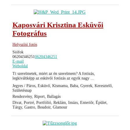
Kaposvári Krisztina Esküvői
Fotográfus
Helyszíni fotós
Siófok
06204346251
06204346251
E-mail
Weboldal
Ti szerelmetek, miért az én szerelmem? A fotózás,
legkiváltképp az esküvői fotózás az egyik nagy ...
Jegyes / Páros, Esküvő, Kismama, Baba, Gyerek, Keresztelő,
Születésnap
Rendezvény, Riport, Ballagás
Divat, Portré, Portfólió, Reklám, Imázs, Enteriőr, Épület,
Tárgy, Gastro, Boudoir, Glamour