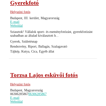
Gyerekfotó
Helyszíni fotós
Budapest, III. kerület, Magyarország
E-mail
Weboldal
Sziasztok! Vállalok sport- és eseményfotózást, gyerekfotózást
szabadban az általad kiválasztott h...
Gyerek, Születésnap
Rendezvény, Riport, Ballagás, Szalagavató
Tájkép, Kutya, Cica, Egyéb állat
Torzsa Lajos esküvői fotós
Helyszíni fotós
Budapest, Magyarország
06306285867
06306285867
E-mail
Weboldal