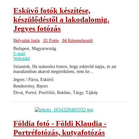
Esküvő fotók készítése,
készülődéstől a lakodalomig.
Jegyes fotózás
Helyszíni fotós
01 Fotós
04 Képszerkesztő
Budapest, Magyarország
E-mail
Weboldal
Sziasztok, Ha számodra fontos, hogy esküvőd napja, és azt
maradandóan akarod megörökíteni, nem ke...
Jegyes / Páros, Esküvő
Rendezvény, Riport
Divat, Portré, Portfólió, Reklám, Tárgy, Tájkép
Földia fotó - Földi Klaudia -
Portréfotózás, kutyafotózás