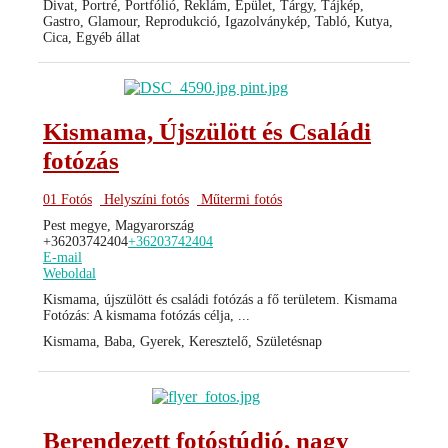
Divat, Portré, Portfólió, Reklám, Épület, Tárgy, Tájkép,
Gastro, Glamour, Reprodukció, Igazolványkép, Tabló, Kutya,
Cica, Egyéb állat
Kismama, Újszülött és Családi
fotózás
01 Fotós
Helyszíni fotós
Műtermi fotós
Pest megye, Magyarország
+36203742404
+36203742404
E-mail
Weboldal
Kismama, újszülött és családi fotózás a fő területem. Kismama
Fotózás: A kismama fotózás célja, ...
Kismama, Baba, Gyerek, Keresztelő, Születésnap
Berendezett fotóstúdió, nagy