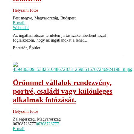
Helyszíni fotós
Pest megye, Magyarország, Budapest
E-mail
Weboldal
Az ingatlanfotózás területén jártas szakemberként azzal
foglalkozom, hogy az ingatlanokat a lehet...
Enteriőr, Épület
Örömmel vállalok rendezvény,
portré, családi vagy különleges
alkalmak fotózását.
Helyszíni fotós
Zalaegerszeg, Magyarország
06308723777
06308723777
E-mail