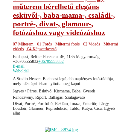
műterem bérelhető elegáns
esküvői-, baba-mama-, családi-,
portré-, divat-, glamour-,
fotózáshoz vagy videózáshoz
07 Műterem
01 Fotós
Műtermi fotós
02 Videós
Műtermi
videós
04 Képszerkesztő
Budapest, Reitter Ferenc u. 46, 1135 Magyarország
+36705555832
+36705555832
E-mail
Weboldal
A Studio Heaven Budapest legújabb napfényes fotóstúdiója,
mely idén áprilisban nyitotta meg kapui...
Jegyes / Páros, Esküvő, Kismama, Baba, Gyerek
Rendezvény, Riport, Ballagás, Szalagavató
Divat, Portré, Portfólió, Reklám, Imázs, Enteriőr, Tárgy,
Boudoir, Glamour, Reprodukció, Tabló, Kutya, Cica, Egyéb
állat