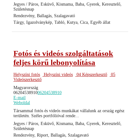
Jegyes / Páros, Esküvő, Kismama, Baba, Gyerek, Keresztelő,
Születésnap
Rendezvény, Ballagás, Szalagavató
Tárgy, Igazolványkép, Tabló, Kutya, Cica, Egyéb állat
Fotós és videós szolgáltatások
feljes körű lebonyolítása
Helyszíni fotós
Helyszíni videós
04 Képszerkesztő
05
Videószerkesztő
Magyarország
06204538910
06204538910
E-mail
Weboldal
Társammal fotós és videós munkákat vállalunk az ország egész
területén. Széles portfólióval rende...
Jegyes / Páros, Esküvő, Kismama, Baba, Gyerek, Keresztelő,
Születésnap
Rendezvény, Riport, Ballagás, Szalagavató