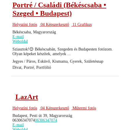
Portré / Családi (Békéscsaba •
Szeged • Budapest)
Helyszíni fotós
04 Képszerkesztő
11 Grafikus
Békéscsaba, Magyarország
E-mail
Weboldal
Sziasztok!😊 Békéscsabán, Szegeden és Budapesten fotózom.
Olyan képeket készítek, amelyek ...
Jegyes / Páros, Esküvő, Kismama, Gyerek, Születésnap
Divat, Portré, Portfólió
LazArt
Helyszíni fotós
04 Képszerkesztő
Műtermi fotós
Budapest, Pesti út 39, Magyarország
06306347074
06306347074
E-mail
Weboldal