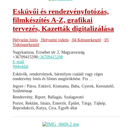
Esküvői és rendezvényfotózás,
filmkészítés A-Z, grafikai
tervezés, Kazetták digitalizálása
Helyszíni fotós
Helyszíni videós
04 Képszerkesztő
05
Videószerkesztő
Nagykanizsa, Erzsébet tér 2, Magyarország
+36709415298
+36709415298
E-mail
Weboldal
Esküvők, rendezvények, bármilyen családi vagy céges
rendezvény fotós és filmes megörökítése. Fix ...
Jegyes / Páros, Esküvő, Kismama, Baba, Gyerek, Keresztelő,
Születésnap
Rendezvény, Riport, Ballagás, Szalagavató
Portré, Reklám, Imázs, Enteriőr, Épület, Tárgy, Tájkép,
Reprodukció, Kutya, Cica, Egyéb állat