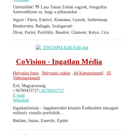
Üdvözöllek! 👋 Laza Tamás Zoltán vagyok, fotográfus.
Szenvedélyem az, hogy a pillanatokat ...
Jegyes / Páros, Esküvő, Kismama, Gyerek, Születésnap
Rendezvény, Ballagás, Szalagavató
Divat, Portré, Portfólió, Boudoir, Glamour, Kutya, Cica
CoVision - Ingatlan Média
Helyszíni fotós
Helyszíni videós
04 Képszerkesztő
05
Videószerkesztő
Érd, Magyarország
+36709433727
+36709433727
E-mail
Weboldal
Ingatlanfotózás – Ingatlanvideó készítés Értékesítést támogató
exkluzív vizuális portfoliók...
Reklám, Imázs, Enteriőr, Épület