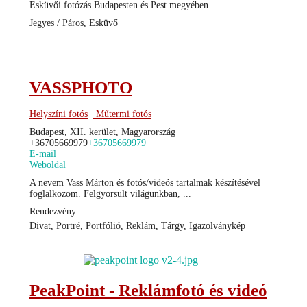
Esküvői fotózás Budapesten és Pest megyében.
Jegyes / Páros, Esküvő
VASSPHOTO
Helyszíni fotós
Műtermi fotós
Budapest, XII. kerület, Magyarország
+36705669979
+36705669979
E-mail
Weboldal
A nevem Vass Márton és fotós/videós tartalmak készítésével
foglalkozom. Felgyorsult világunkban, ...
Rendezvény
Divat, Portré, Portfólió, Reklám, Tárgy, Igazolványkép
PeakPoint - Reklámfotó és videó