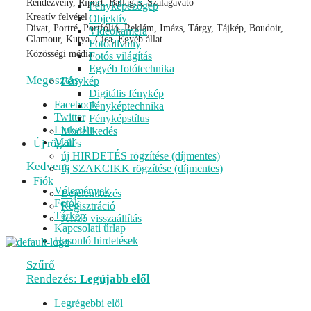
Rendezvény, Riport, Ballagás, Szalagavató
Fényképezőgép
Kreatív felvétel
Objektív
Divat, Portré, Portfólió, Reklám, Imázs, Tárgy, Tájkép, Boudoir,
Videokamera
Glamour, Kutya, Cica, Egyéb állat
Fotóállvány
Közösségi média
Fotós világítás
Egyéb fotótechnika
Megosztás
Fénykép
Digitális fénykép
Facebook
Fényképtechnika
Twitter
Fényképstílus
LinkedIn
Modellkedés
Mail
Új rögzítés
új HIRDETÉS rögzítése (díjmentes)
Kedvenc
új SZAKCIKK rögzítése (díjmentes)
Fiók
Vélemények
Bejelentkezés
Fotók
Regisztráció
Térkép
Jelszó visszaállítás
Kapcsolati űrlap
Hasonló hirdetések
Szűrő
Rendezés:
Legújabb elől
Legrégebbi elől