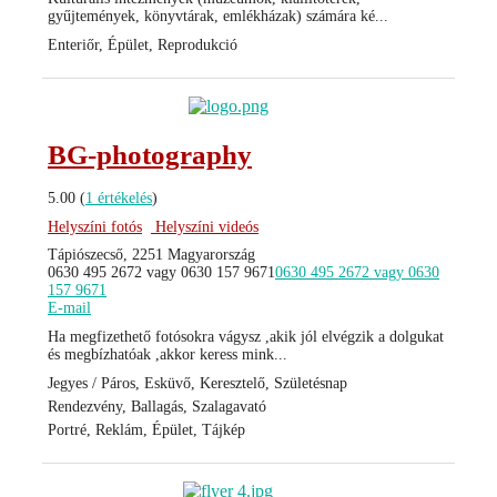
gyűjtemények, könyvtárak, emlékházak) számára ké...
Enteriőr, Épület, Reprodukció
BG-photography
5.00
(
1 értékelés
)
Helyszíni fotós
Helyszíni videós
Tápiószecső, 2251 Magyarország
0630 495 2672 vagy 0630 157 9671
0630 495 2672 vagy 0630
157 9671
E-mail
Ha megfizethető fotósokra vágysz ,akik jól elvégzik a dolgukat
és megbízhatóak ,akkor keress mink...
Jegyes / Páros, Esküvő, Keresztelő, Születésnap
Rendezvény, Ballagás, Szalagavató
Portré, Reklám, Épület, Tájkép