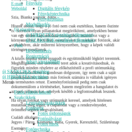
Fénykép
E-mail
Digitális fénykép
Weboldal
Fényképtechnika
Szia, Bianka vagyok, fotós.
Fényképstílus
Modellkedés
Hiszek abban, hogy a jó fotó nem csak esztétikus, hanem őszinte
Új rögzítés
is. Szeretek olyan pillanatokat megörökíteni, amelyekben benne
új HIRDETÉS rögzítése (díjmentes)
van egy ember kapcsolódása önmagához, másokhoz vagy a
új SZAKCIKK rögzítése (díjmentes)
környezetéhez. Portrékat, eseményeket és márkákat fotózok, akár
szabadtéren, akár műtermi környezetben, hogy a képek valódi
Fiók
történetet meséljenek.
Bejelentkezés
Regisztráció
A közös munka során nyugodt és együttműködő légkört teremtek.
Jelszó visszaállítás
Meghallgatom, mit szeretnél, teret adok a kreativitásodnak, és
figyelek minden részletre az előkészítéstől a profi utómunkáig.
új SZAKCIKK rögzítése
Képszerkesztőként is gondosan dolgozom, így nem csak a saját
új HIRDETÉS rögzítése
projektjeimhez, hanem más fotósok számára is vállalok igényes
Menu
és természetes retust. Eseményfotózásnál pedig nem csak
dokumentálom a történéseket, hanem megőrzöm a hangulatot és
az apró pillanatokat, amelyek később a legfontosabbak lesznek.
Fotós videós kereső
Szakcikkek
Ha olyan fotókat vagy utómunkát keresel, amelyek hitelesen
Legújabb szakcikkek
mutatnak meg téged, a csapatodat vagy a rendezvényedet,
Fotóhírek
örömmel segítek megvalósítani.
Fotós újdonságok
Családi alkalom
Fotópályázat
Jegyes / Páros, Kismama, Baba, Gyerek, Keresztelő, Születésnap
Fotós hírek
Esemény
Fotótechnika