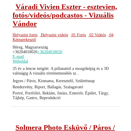
Váradi Vivien Eszter - esztevien,
fotós/videós/podcastos - Vizuális
Vándor
Helyszíni fotós
Helyszíni videós
01 Fotós
02 Videós
04
Képszerkesztő
Héreg, Magyarország
+36204018026
+36204018026
E-mail
Weboldal
35 év a lencse mögött: A pillanattól a mozgóképig és a 3D
valóságig A vizuális történetmesélés sz...
Jegyes / Páros, Kismama, Keresztelő, Születésnap
Rendezvény, Riport, Ballagás, Szalagavató
Portré, Portfólió, Reklám, Imázs, Enteriőr, Épület, Tárgy,
Tájkép, Gastro, Reprodukció
Solmera Photo Esküvő / Páros /