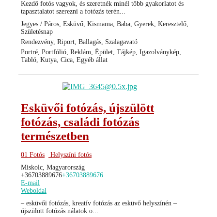
Kezdő fotós vagyok, és szeretnék minél több gyakorlatot és
tapasztalatot szerezni a fotózás terén...
Jegyes / Páros, Esküvő, Kismama, Baba, Gyerek, Keresztelő,
Születésnap
Rendezvény, Riport, Ballagás, Szalagavató
Portré, Portfólió, Reklám, Épület, Tájkép, Igazolványkép,
Tabló, Kutya, Cica, Egyéb állat
Esküvői fotózás, újszülött
fotózás, családi fotózás
természetben
01 Fotós
Helyszíni fotós
Miskolc, Magyarország
+36703889676
+36703889676
E-mail
Weboldal
– esküvői fotózás, kreatív fotózás az esküvő helyszínén –
újszülött fotózás nálatok o...