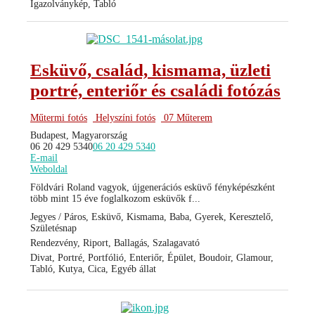
Igazolványkép, Tabló
Esküvő, család, kismama, üzleti
portré, enteriőr és családi fotózás
Műtermi fotós
Helyszíni fotós
07 Műterem
Budapest, Magyarország
06 20 429 5340
06 20 429 5340
E-mail
Weboldal
Földvári Roland vagyok, újgenerációs esküvő fényképészként
több mint 15 éve foglalkozom esküvők f...
Jegyes / Páros, Esküvő, Kismama, Baba, Gyerek, Keresztelő,
Születésnap
Rendezvény, Riport, Ballagás, Szalagavató
Divat, Portré, Portfólió, Enteriőr, Épület, Boudoir, Glamour,
Tabló, Kutya, Cica, Egyéb állat