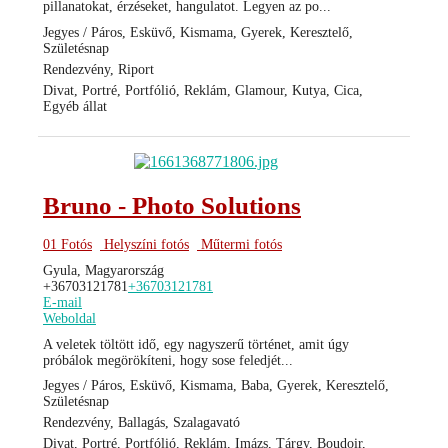
pillanatokat, érzéseket, hangulatot. Legyen az po...
Jegyes / Páros, Esküvő, Kismama, Gyerek, Keresztelő,
Születésnap
Rendezvény, Riport
Divat, Portré, Portfólió, Reklám, Glamour, Kutya, Cica,
Egyéb állat
Bruno - Photo Solutions
01 Fotós
Helyszíni fotós
Műtermi fotós
Gyula, Magyarország
+36703121781
+36703121781
E-mail
Weboldal
A veletek töltött idő, egy nagyszerű történet, amit úgy
próbálok megörökíteni, hogy sose feledjét...
Jegyes / Páros, Esküvő, Kismama, Baba, Gyerek, Keresztelő,
Születésnap
Rendezvény, Ballagás, Szalagavató
Divat, Portré, Portfólió, Reklám, Imázs, Tárgy, Boudoir,