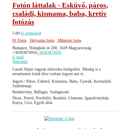
Fotón láttalak - Esküvő, páros,
családi, kismama, baba, kretív
fotózás
5.00
(
1 értékelés
)
01 Fotós
Helyszíni fotós
Műtermi fotós
Budapest, Hidegkúti út 200, 1028 Magyarország
+36303874916
+36303874916
E-mail
Weboldal
László Hajni vagyok okleveles fotógráfus. Mindig is a
természetes fotók híve voltam legyen szó st...
Jegyes / Páros, Esküvő, Kismama, Baba, Gyerek, Keresztelő,
Születésnap
Rendezvény, Ballagás, Szalagavató
Divat, Portré, Portfólió, Boudoir, Glamour, Igazolványkép,
Kutya, Cica, Egyéb állat