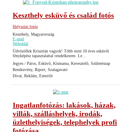
Keszthely esküvő és család fotós
Helyszíni fotós
Keszthely, Magyarország
E-mail
Weboldal
Üdvözöllek Krisztián vagyok! Több mint 10 éves esküvői
fényképész tapasztalattal rendelkezem. Le...
Jegyes / Páros, Esküvő, Kismama, Keresztelő, Születésnap
Rendezvény, Riport, Szalagavató
Divat, Reklám, Enteriőr
Ingatlanfotózás: lakások, házak,
villák, szálláshelyek, irodák,
üzlethelyiségek, telephelyek profi
fotózása.