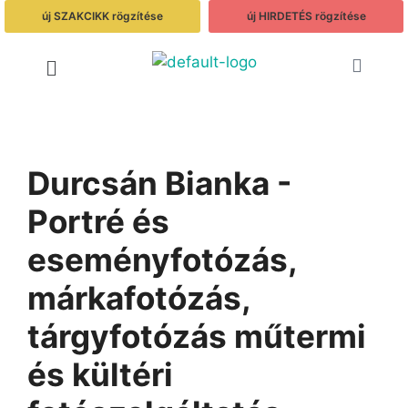
új SZAKCIKK rögzítése
új HIRDETÉS rögzítése
Durcsán Bianka -
Portré és
eseményfotózás,
márkafotózás,
tárgyfotózás műtermi
és kültéri