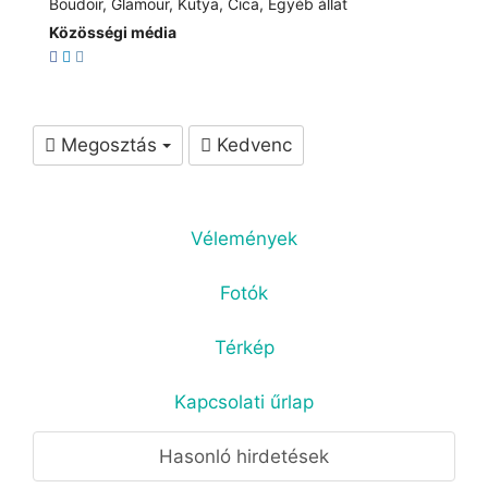
Boudoir, Glamour, Kutya, Cica, Egyéb állat
Közösségi média
Megosztás
Kedvenc
Vélemények
Fotók
Térkép
Kapcsolati űrlap
Hasonló hirdetések