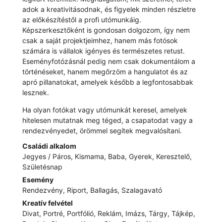
adok a kreativitásodnak, és figyelek minden részletre
az előkészítéstől a profi utómunkáig.
Képszerkesztőként is gondosan dolgozom, így nem
csak a saját projektjeimhez, hanem más fotósok
számára is vállalok igényes és természetes retust.
Eseményfotózásnál pedig nem csak dokumentálom a
történéseket, hanem megőrzöm a hangulatot és az
apró pillanatokat, amelyek később a legfontosabbak
lesznek.
Ha olyan fotókat vagy utómunkát keresel, amelyek
hitelesen mutatnak meg téged, a csapatodat vagy a
rendezvényedet, örömmel segítek megvalósítani.
Családi alkalom
Jegyes / Páros, Kismama, Baba, Gyerek, Keresztelő,
Születésnap
Esemény
Rendezvény, Riport, Ballagás, Szalagavató
Kreatív felvétel
Divat, Portré, Portfólió, Reklám, Imázs, Tárgy, Tájkép,