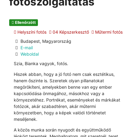
fotószolgáltatás
Ellenőrzött
Helyszíni fotós
04 Képszerkesztő
Műtermi fotós
Budapest, Magyarország
E-mail
Weboldal
Szia, Bianka vagyok, fotós.
Hiszek abban, hogy a jó fotó nem csak esztétikus,
hanem őszinte is. Szeretek olyan pillanatokat
megörökíteni, amelyekben benne van egy ember
kapcsolódása önmagához, másokhoz vagy a
környezetéhez. Portrékat, eseményeket és márkákat
fotózok, akár szabadtéren, akár műtermi
környezetben, hogy a képek valódi történetet
meséljenek.
A közös munka során nyugodt és együttműködő
légkört teremtek. Meghallgatom, mit szeretnél, teret