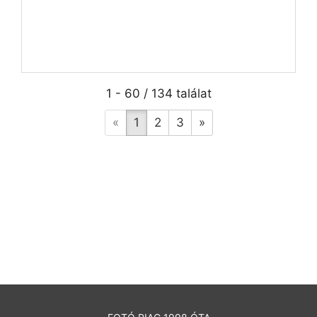
1 - 60 / 134 találat
«
1
2
3
»