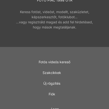
FOTÓ PIAC 1998 ÓTA
Keress fotóst, videóst, modellt, szaküzletet,
képszerkesztőt, fotóklubot…
…vagy regisztráld magad és add fel hirdetésed,
hogy mások megtaláljanak.
Fotós videós kereső
Szakcikkek
Új rögzítés
Fiók