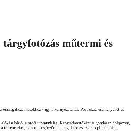
 tárgyfotózás műtermi és
ása önmagához, másokhoz vagy a környezetéhez. Portrékat, eseményeket és
z előkészítéstől a profi utómunkáig. Képszerkesztőként is gondosan dolgozom,
a történéseket, hanem megőrzöm a hangulatot és az apró pillanatokat,