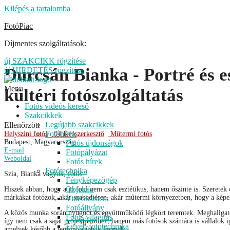
Kilépés a tartalomba
FotóPiac
Díjmentes szolgáltatások:
új SZAKCIKK rögzítése
Durcsán Bianka - Portré és 
új HIRDETÉS rögzítése
Menu
kültéri fotószolgáltatás
Fotós videós kereső
Szakcikkek
Legújabb szakcikkek
Ellenőrzött
Fotóhírek
Helyszíni fotós
04 Képszerkesztő
Műtermi fotós
Budapest, Magyarország
Fotós újdonságok
E-mail
Fotópályázat
Weboldal
Fotós hírek
Fotótechnika
Szia, Bianka vagyok, fotós.
Fényképezőgép
Objektív
Hiszek abban, hogy a jó fotó nem csak esztétikus, hanem őszinte is. Szeret
márkákat fotózok, akár szabadtéren, akár műtermi környezetben, hogy a képek
Videokamera
Fotóállvány
A közös munka során nyugodt és együttműködő légkört teremtek. Meghallgatom,
Fotós világítás
így nem csak a saját projektjeimhez, hanem más fotósok számára is vállalok 
Egyéb fotótechnika
amelyek később a legfontosabbak lesznek.