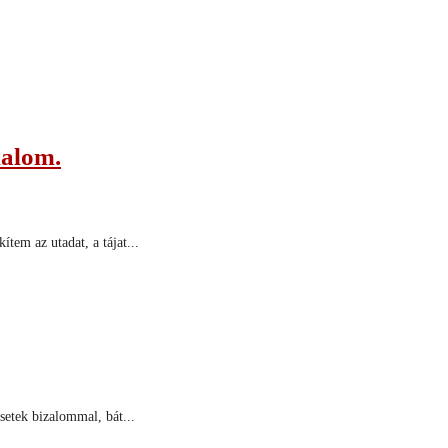
lalom.
tem az utadat, a tájat...
setek bizalommal, bát...