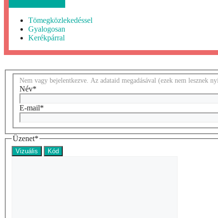
Útvonaltervezés
Tömegközlekedéssel
Gyalogosan
Kerékpárral
Nem vagy bejelentkezve. Az adataid megadásával (ezek nem lesznek nyil
Név
*
E-mail
*
Üzenet
*
Vizuális
Kód