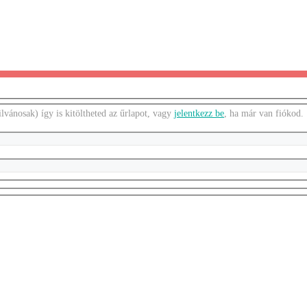
vánosak) így is kitöltheted az űrlapot, vagy
jelentkezz be
, ha már van fiókod.