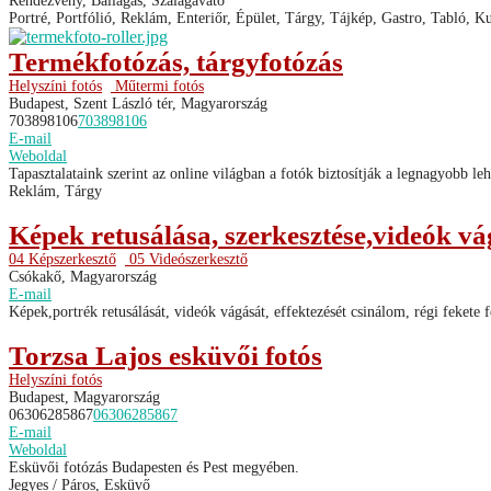
Rendezvény, Ballagás, Szalagavató
Portré, Portfólió, Reklám, Enteriőr, Épület, Tárgy, Tájkép, Gastro, Tabló, Ku
Termékfotózás, tárgyfotózás
Helyszíni fotós
Műtermi fotós
Budapest, Szent László tér, Magyarország
703898106
703898106
E-mail
Weboldal
Tapasztalataink szerint az online világban a fotók biztosítják a legnagyobb leh
Reklám, Tárgy
Képek retusálása, szerkesztése,videók vág
04 Képszerkesztő
05 Videószerkesztő
Csókakő, Magyarország
E-mail
Képek,portrék retusálását, videók vágását, effektezését csinálom, régi fekete f
Torzsa Lajos esküvői fotós
Helyszíni fotós
Budapest, Magyarország
06306285867
06306285867
E-mail
Weboldal
Esküvői fotózás Budapesten és Pest megyében.
Jegyes / Páros, Esküvő