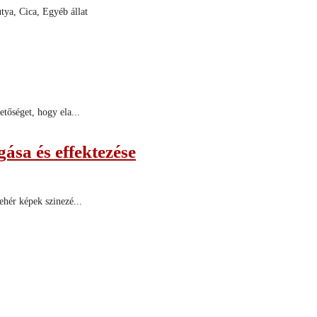
tya, Cica, Egyéb állat
etőséget, hogy ela...
ása és effektezése
ehér képek szinezé...