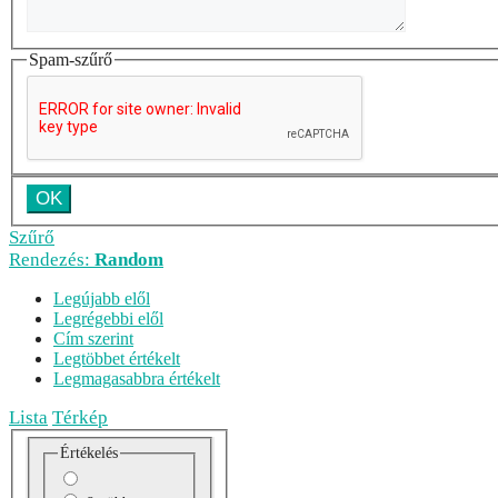
Spam-szűrő
Szűrő
Rendezés:
Random
Legújabb elől
Legrégebbi elől
Cím szerint
Legtöbbet értékelt
Legmagasabbra értékelt
Lista
Térkép
Értékelés