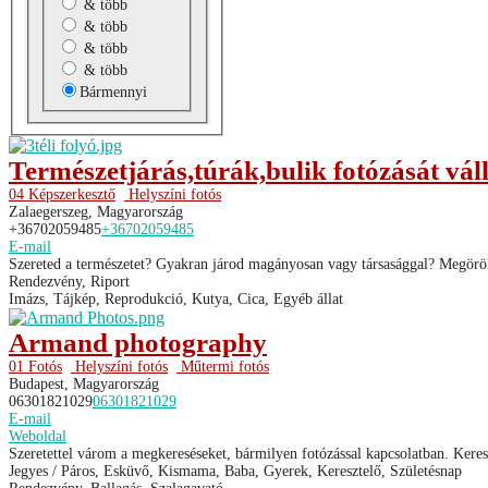
& több
& több
& több
& több
Bármennyi
Természetjárás,túrák,bulik fotózását vál
04 Képszerkesztő
Helyszíni fotós
Zalaegerszeg, Magyarország
+36702059485
+36702059485
E-mail
Szereted a természetet? Gyakran járod magányosan vagy társasággal? Megörökí
Rendezvény, Riport
Imázs, Tájkép, Reprodukció, Kutya, Cica, Egyéb állat
Armand photography
01 Fotós
Helyszíni fotós
Műtermi fotós
Budapest, Magyarország
06301821029
06301821029
E-mail
Weboldal
Szeretettel várom a megkereséseket, bármilyen fotózással kapcsolatban. Keres
Jegyes / Páros, Esküvő, Kismama, Baba, Gyerek, Keresztelő, Születésnap