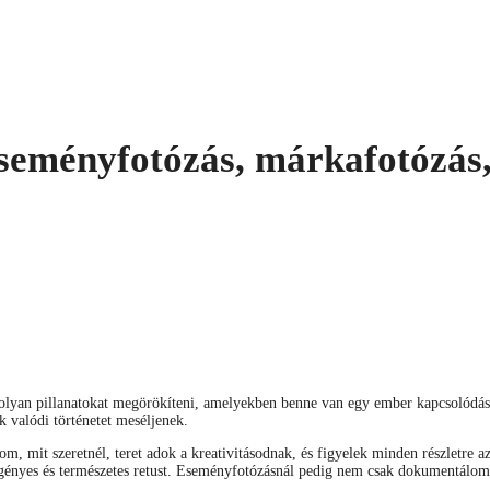
eseményfotózás, márkafotózás,
ek olyan pillanatokat megörökíteni, amelyekben benne van egy ember kapcsolód
 valódi történetet meséljenek.
 mit szeretnél, teret adok a kreativitásodnak, és figyelek minden részletre a
igényes és természetes retust. Eseményfotózásnál pedig nem csak dokumentálom 