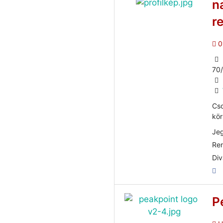
n
r
0
70
Cs
kör
Jeg
Ren
Div
P