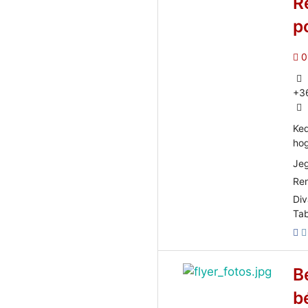
R
p
0
+3
Ked
hog
Jeg
Ren
Div
Tab
B
b