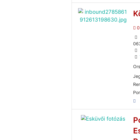
K
0
06
Ors
Jeg
Ren
Por
P
E