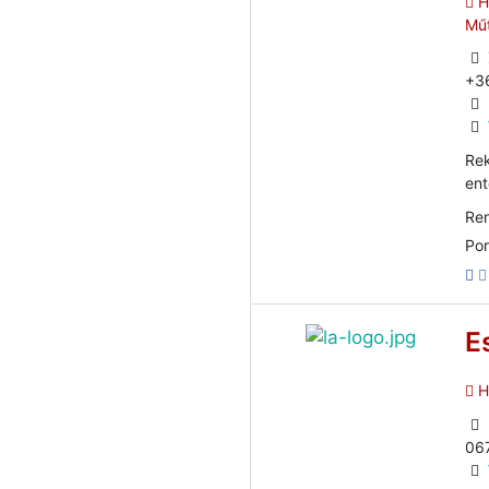
He
Mű
+3
Rek
ent
Ren
Por
E
He
06