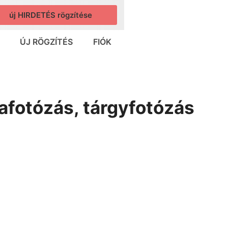
új HIRDETÉS rögzítése
ÚJ RÖGZÍTÉS
FIÓK
afotózás, tárgyfotózás