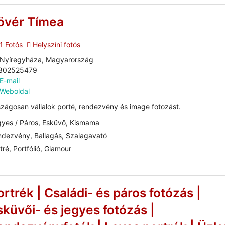
övér Tímea
1 Fotós
Helyszíni fotós
Nyíregyháza, Magyarország
302525479
E-mail
Weboldal
zágosan vállalok porté, rendezvény és image fotozást.
yes / Páros, Esküvő, Kismama
dezvény, Ballagás, Szalagavató
tré, Portfólió, Glamour
ortrék | Családi- és páros fotózás |
sküvői- és jegyes fotózás |