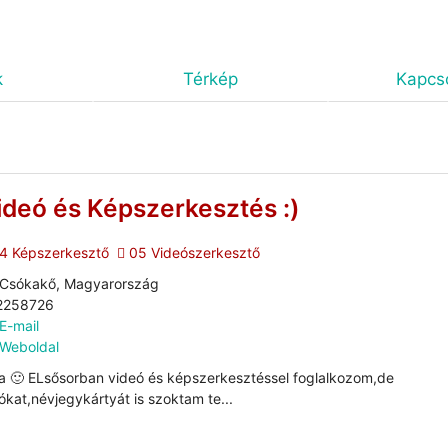
k
Térkép
Kapcso
ideó és Képszerkesztés :)
4 Képszerkesztő
05 Videószerkesztő
Csókakő, Magyarország
2258726
E-mail
Weboldal
a 🙂 ELsősorban videó és képszerkesztéssel foglalkozom,de
ókat,névjegykártyát is szoktam te...