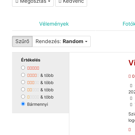
Megosztás
Kedvenc
Vélemények
Fotó
Szűrő
Rendezés:
Random
Értékelés
V
& több
0
& több
& több
20
& több
Bármennyi
Szi
log