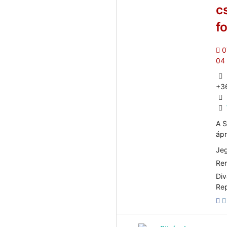
cs
f
0
04
+3
A S
ápr
Jeg
Ren
Div
Rep