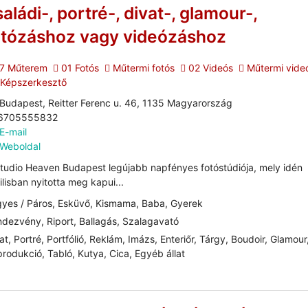
aládi-, portré-, divat-, glamour-,
otózáshoz vagy videózáshoz
7 Műterem
01 Fotós
Műtermi fotós
02 Videós
Műtermi vide
 Képszerkesztő
Budapest, Reitter Ferenc u. 46, 1135 Magyarország
6705555832
E-mail
Weboldal
tudio Heaven Budapest legújabb napfényes fotóstúdiója, mely idén
ilisban nyitotta meg kapui...
yes / Páros, Esküvő, Kismama, Baba, Gyerek
dezvény, Riport, Ballagás, Szalagavató
at, Portré, Portfólió, Reklám, Imázs, Enteriőr, Tárgy, Boudoir, Glamour
rodukció, Tabló, Kutya, Cica, Egyéb állat