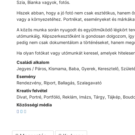
Szia, Bianka vagyok, fotós.
Hiszek abban, hogy a jó fotó nem csak esztétikus, hanem 
vagy a környezetéhez. Portrékat, eseményeket és márkákat
A közös munka során nyugodt és együttműködő légkört teremt
utómunkáig. Képszerkesztőként is gondosan dolgozom, így n
pedig nem csak dokumentálom a történéseket, hanem megőr
Ha olyan fotókat vagy utómunkát keresel, amelyek hiteles
Családi alkalom
Jegyes / Páros, Kismama, Baba, Gyerek, Keresztelő, Szület
Esemény
Rendezvény, Riport, Ballagás, Szalagavató
Kreatív felvétel
Divat, Portré, Portfólió, Reklám, Imázs, Tárgy, Tájkép, Boudo
Közösségi média