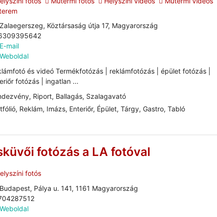
lyszíni fotós
Műtermi fotós
Helyszíni videós
Műtermi videós
terem
Zalaegerszeg, Köztársaság útja 17, Magyarország
6309395642
E-mail
Weboldal
lámfotó és videó Termékfotózás | reklámfotózás | épület fotózás |
eriőr fotózás | ingatlan ...
dezvény, Riport, Ballagás, Szalagavató
tfólió, Reklám, Imázs, Enteriőr, Épület, Tárgy, Gastro, Tabló
sküvői fotózás a LA fotóval
lyszíni fotós
Budapest, Pálya u. 141, 1161 Magyarország
704287512
Weboldal