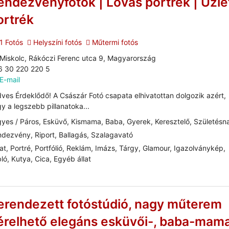
endezvényfotók | Lovas portrék | Üzle
ortrék
1 Fotós
Helyszíni fotós
Műtermi fotós
Miskolc, Rákóczi Ferenc utca 9, Magyarország
6 30 220 220 5
E-mail
ves Érdeklődő! A Császár Fotó csapata elhivatottan dolgozik azért,
y a legszebb pillanatoka...
yes / Páros, Esküvő, Kismama, Baba, Gyerek, Keresztelő, Születésn
dezvény, Riport, Ballagás, Szalagavató
at, Portré, Portfólió, Reklám, Imázs, Tárgy, Glamour, Igazolványkép,
ló, Kutya, Cica, Egyéb állat
erendezett fotóstúdió, nagy műterem
érelhető elegáns esküvői-, baba-mama