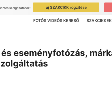
új SZAKCIKK rögzítése
mentes szolgáltatások:
FOTÓS VIDEÓS KERESŐ
SZAKCIKKEK
é és eseményfotózás, márk
szolgáltatás