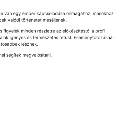
 benne van egy ember kapcsolódása önmagához, másokhoz
ek valódi történetet meséljenek.
figyelek minden részletre az előkészítéstől a profi
alok igényes és természetes retust. Eseményfotózásnál
ntosabbak lesznek.
l segítek megvalósítani.