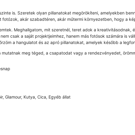
őszinte is. Szeretek olyan pillanatokat megörökíteni, amelyekben
 fotózok, akár szabadtéren, akár műtermi környezetben, hogy a kép
ek. Meghallgatom, mit szeretnél, teret adok a kreativitásodnak, és 
em csak a saját projektjeimhez, hanem más fotósok számára is váll
zöm a hangulatot és az apró pillanatokat, amelyek később a legfo
en mutatnak meg téged, a csapatodat vagy a rendezvényedet, örömme
ésnap
ir, Glamour, Kutya, Cica, Egyéb állat