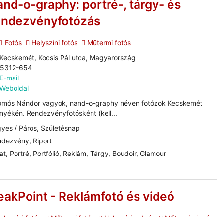
and-o-graphy: portré-, tárgy- és
endezvényfotózás
1 Fotós
Helyszíni fotós
Műtermi fotós
Kecskemét, Kocsis Pál utca, Magyarország
/5312-654
E-mail
Weboldal
omós Nándor vagyok, nand-o-graphy néven fotózok Kecskemét
nyékén. Rendezvényfotósként (kell...
yes / Páros, Születésnap
dezvény, Riport
at, Portré, Portfólió, Reklám, Tárgy, Boudoir, Glamour
eakPoint - Reklámfotó és videó