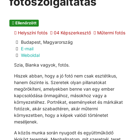
fotószolgáltatás
Ellenőrzött
Helyszíni fotós
04 Képszerkesztő
Műtermi fotós
Budapest, Magyarország
E-mail
Weboldal
Szia, Bianka vagyok, fotós.
Hiszek abban, hogy a jó fotó nem csak esztétikus,
hanem őszinte is. Szeretek olyan pillanatokat
megörökíteni, amelyekben benne van egy ember
kapcsolódása önmagához, másokhoz vagy a
környezetéhez. Portrékat, eseményeket és márkákat
fotózok, akár szabadtéren, akár műtermi
környezetben, hogy a képek valódi történetet
meséljenek.
A közös munka során nyugodt és együttműködő
légkört teremtek. Meghallgatom, mit szeretnél, teret