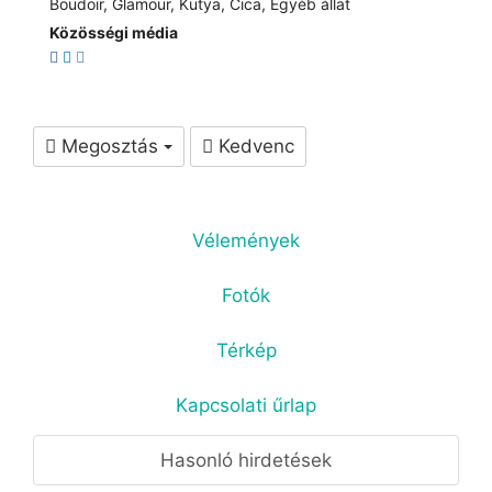
Boudoir, Glamour, Kutya, Cica, Egyéb állat
Közösségi média
Megosztás
Kedvenc
Vélemények
Fotók
Térkép
Kapcsolati űrlap
Hasonló hirdetések