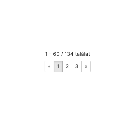
1 - 60 / 134 találat
«
1
2
3
»