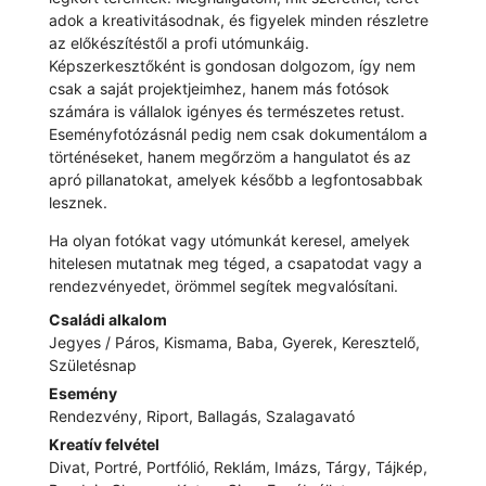
adok a kreativitásodnak, és figyelek minden részletre
az előkészítéstől a profi utómunkáig.
Képszerkesztőként is gondosan dolgozom, így nem
csak a saját projektjeimhez, hanem más fotósok
számára is vállalok igényes és természetes retust.
Eseményfotózásnál pedig nem csak dokumentálom a
történéseket, hanem megőrzöm a hangulatot és az
apró pillanatokat, amelyek később a legfontosabbak
lesznek.
Ha olyan fotókat vagy utómunkát keresel, amelyek
hitelesen mutatnak meg téged, a csapatodat vagy a
rendezvényedet, örömmel segítek megvalósítani.
Családi alkalom
Jegyes / Páros, Kismama, Baba, Gyerek, Keresztelő,
Születésnap
Esemény
Rendezvény, Riport, Ballagás, Szalagavató
Kreatív felvétel
Divat, Portré, Portfólió, Reklám, Imázs, Tárgy, Tájkép,