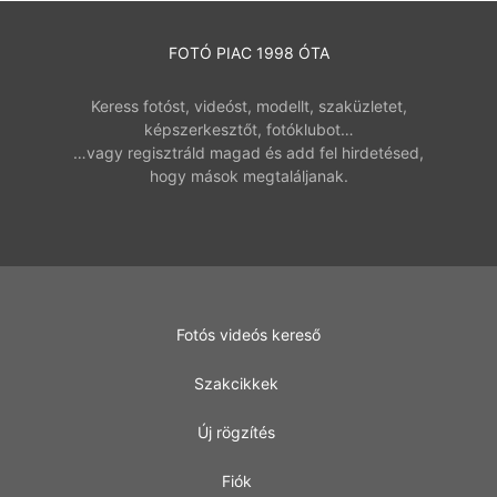
FOTÓ PIAC 1998 ÓTA
Keress fotóst, videóst, modellt, szaküzletet,
képszerkesztőt, fotóklubot…
…vagy regisztráld magad és add fel hirdetésed,
hogy mások megtaláljanak.
Fotós videós kereső
Szakcikkek
Új rögzítés
Fiók