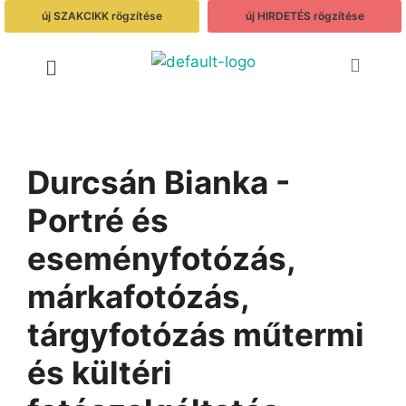
új SZAKCIKK rögzítése
új HIRDETÉS rögzítése
Durcsán Bianka -
Portré és
eseményfotózás,
márkafotózás,
tárgyfotózás műtermi
és kültéri