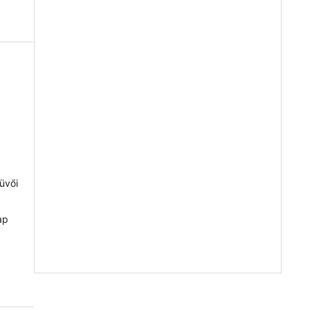
üvői
ap