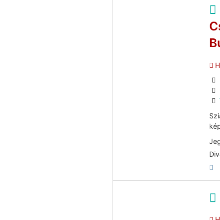
C
B
He
Szi
kép
Jeg
Div
He