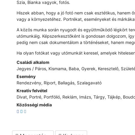
Szia, Bianka vagyok, fotós.
Hiszek abban, hogy a jó fotó nem csak esztétikus, hanem 
vagy a környezetéhez. Portrékat, eseményeket és márkákat
A közös munka során nyugodt és együttműködő légkört teremt
utómunkáig. Képszerkesztőként is gondosan dolgozom, így n
pedig nem csak dokumentálom a történéseket, hanem megőr
Ha olyan fotókat vagy utómunkát keresel, amelyek hiteles
Családi alkalom
Jegyes / Páros, Kismama, Baba, Gyerek, Keresztelő, Szület
Esemény
Rendezvény, Riport, Ballagás, Szalagavató
Kreatív felvétel
Divat, Portré, Portfólió, Reklám, Imázs, Tárgy, Tájkép, Boudo
Közösségi média