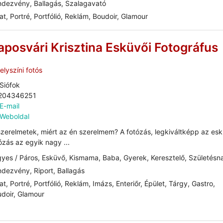
dezvény, Ballagás, Szalagavató
at, Portré, Portfólió, Reklám, Boudoir, Glamour
aposvári Krisztina Esküvői Fotográfus
lyszíni fotós
Siófok
204346251
E-mail
Weboldal
szerelmetek, miért az én szerelmem? A fotózás, legkiváltképp az esk
ózás az egyik nagy ...
yes / Páros, Esküvő, Kismama, Baba, Gyerek, Keresztelő, Születésn
dezvény, Riport, Ballagás
at, Portré, Portfólió, Reklám, Imázs, Enteriőr, Épület, Tárgy, Gastro,
doir, Glamour