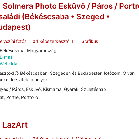
Solmera Photo Esküvő / Páros / Portr
saládi (Békéscsaba • Szeged •
udapest)
lyszíni fotós
04 Képszerkesztő
11 Grafikus
Békéscsaba, Magyarország
E-mail
Weboldal
asztok!😊 Békéscsabán, Szegeden és Budapesten fotózom. Olyan
eket készítek, amelyek ...
yes / Páros, Esküvő, Kismama, Gyerek, Születésnap
at, Portré, Portfólió
LazArt
lyszíni fotós
04 Képszerkesztő
Műtermi fotós