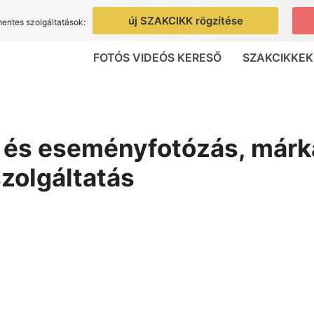
új SZAKCIKK rögzítése
mentes szolgáltatások:
FOTÓS VIDEÓS KERESŐ
SZAKCIKKEK
é és eseményfotózás, márk
szolgáltatás