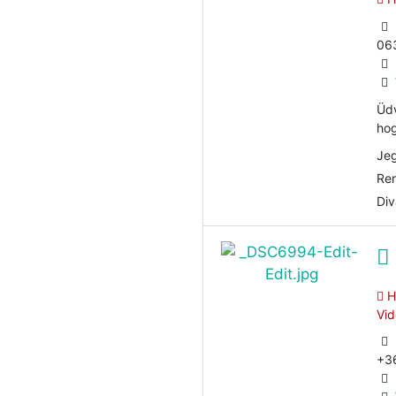
06
Üdv
hog
Jeg
Ren
Div
He
Vid
+3