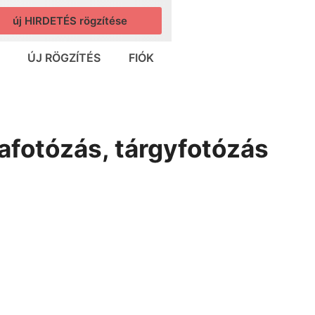
új HIRDETÉS rögzítése
ÚJ RÖGZÍTÉS
FIÓK
afotózás, tárgyfotózás