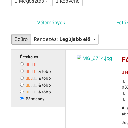
Megosztás
Kedvenc
Vélemények
Fotó
Szűrő
Rendezés:
Legújabb elől
Értékelés
F
& több
He
& több
& több
06
& több
Bármennyi
# I
abb
Jeg