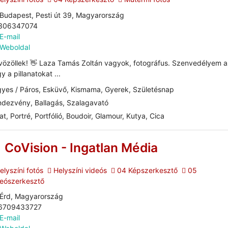
Budapest, Pesti út 39, Magyarország
306347074
E-mail
Weboldal
özöllek! 👋 Laza Tamás Zoltán vagyok, fotográfus. Szenvedélyem a
y a pillanatokat ...
yes / Páros, Esküvő, Kismama, Gyerek, Születésnap
dezvény, Ballagás, Szalagavató
at, Portré, Portfólió, Boudoir, Glamour, Kutya, Cica
CoVision - Ingatlan Média
lyszíni fotós
Helyszíni videós
04 Képszerkesztő
05
eószerkesztő
Érd, Magyarország
6709433727
E-mail