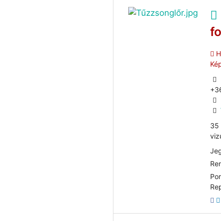
f
He
Ké
+3
35 
viz
Jeg
Ren
Por
Re