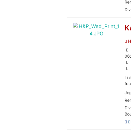
Ren
Div
K
He
06
Ti 
fot
Jeg
Ren
Div
Bou