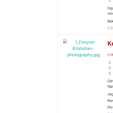
Ing
viz
Rek
K
He
Üdv
tap
Jeg
Ren
Div