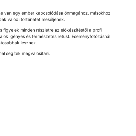
 benne van egy ember kapcsolódása önmagához, másokhoz
ek valódi történetet meséljenek.
figyelek minden részletre az előkészítéstől a profi
alok igényes és természetes retust. Eseményfotózásnál
ntosabbak lesznek.
l segítek megvalósítani.