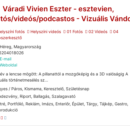
Váradi Vivien Eszter - esztevien,
otós/videós/podcastos - Vizuális Vánd
lyszíni fotós
Helyszíni videós
01 Fotós
02 Videós
04
pszerkesztő
Héreg, Magyarország
6204018026
E-mail
Weboldal
év a lencse mögött: A pillanattól a mozgóképig és a 3D valóságig A
uális történetmesélés sz...
yes / Páros, Kismama, Keresztelő, Születésnap
dezvény, Riport, Ballagás, Szalagavató
tré, Portfólió, Reklám, Imázs, Enteriőr, Épület, Tárgy, Tájkép, Gastro,
produkció