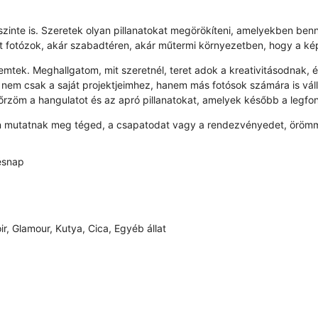
őszinte is. Szeretek olyan pillanatokat megörökíteni, amelyekben
 fotózok, akár szabadtéren, akár műtermi környezetben, hogy a kép
ek. Meghallgatom, mit szeretnél, teret adok a kreativitásodnak, és 
em csak a saját projektjeimhez, hanem más fotósok számára is váll
zöm a hangulatot és az apró pillanatokat, amelyek később a legfo
en mutatnak meg téged, a csapatodat vagy a rendezvényedet, örömme
ésnap
ir, Glamour, Kutya, Cica, Egyéb állat