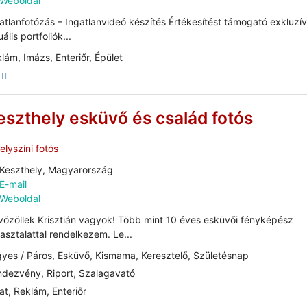
Weboldal
atlanfotózás – Ingatlanvideó készítés Értékesítést támogató exkluzív
uális portfoliók...
lám, Imázs, Enteriőr, Épület
eszthely esküvő és család fotós
lyszíni fotós
Keszthely, Magyarország
E-mail
Weboldal
özöllek Krisztián vagyok! Több mint 10 éves esküvői fényképész
asztalattal rendelkezem. Le...
yes / Páros, Esküvő, Kismama, Keresztelő, Születésnap
dezvény, Riport, Szalagavató
at, Reklám, Enteriőr