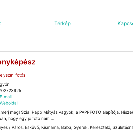
k
Térkép
Kapcso
ényképész
lyszíni fotós
győr
702723925
E-mail
Weboldal
smerj meg! Szia! Papp Mátyás vagyok, a PAPPFOTO alapítója. Hisze
an, hogy egy jó fotó nem ...
yes / Páros, Esküvő, Kismama, Baba, Gyerek, Keresztelő, Születésn