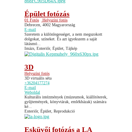
Épület fotózás
01 Fotós
Helyszíni fotós
Debrecen, 4002 Magyarország
E-mail
Szeretem a különlegességet, a nem megszokott
dolgokat, színeket. És azt igyekszem a saját
látásmó...
Imázs, Enteriőr, Épület, Tájkép
3D
Helyszíni fotós
3D virtuális séta
+36204177274
E-mail
Weboldal
Kulturális intézmények (múzeumok, kiállítóterek,
gyűjtemények, könyvtárak, emlékházak) számára
ké...
Enteriőr, Épület, Reprodukció
Esküvői fotózás a LA