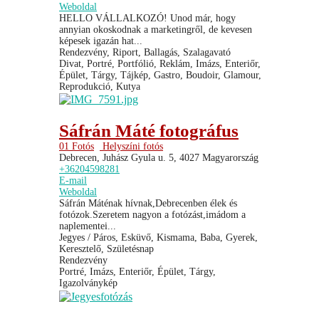
Weboldal
HELLO VÁLLALKOZÓ! Unod már, hogy
annyian okoskodnak a marketingről, de kevesen
képesek igazán hat...
Rendezvény, Riport, Ballagás, Szalagavató
Divat, Portré, Portfólió, Reklám, Imázs, Enteriőr,
Épület, Tárgy, Tájkép, Gastro, Boudoir, Glamour,
Reprodukció, Kutya
Sáfrán Máté fotográfus
01 Fotós
Helyszíni fotós
Debrecen, Juhász Gyula u. 5, 4027 Magyarország
+36204598281
E-mail
Weboldal
Sáfrán Máténak hívnak,Debrecenben élek és
fotózok.Szeretem nagyon a fotózást,imádom a
naplementei...
Jegyes / Páros, Esküvő, Kismama, Baba, Gyerek,
Keresztelő, Születésnap
Rendezvény
Portré, Imázs, Enteriőr, Épület, Tárgy,
Igazolványkép