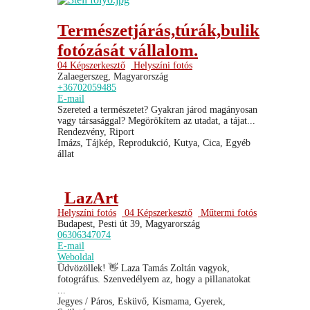
Természetjárás,túrák,bulik
fotózását vállalom.
04 Képszerkesztő
Helyszíni fotós
Zalaegerszeg, Magyarország
+36702059485
E-mail
Szereted a természetet? Gyakran járod magányosan
vagy társasággal? Megörökítem az utadat, a tájat...
Rendezvény, Riport
Imázs, Tájkép, Reprodukció, Kutya, Cica, Egyéb
állat
LazArt
Helyszíni fotós
04 Képszerkesztő
Műtermi fotós
Budapest, Pesti út 39, Magyarország
06306347074
E-mail
Weboldal
Üdvözöllek! 👋 Laza Tamás Zoltán vagyok,
fotográfus. Szenvedélyem az, hogy a pillanatokat
...
Jegyes / Páros, Esküvő, Kismama, Gyerek,