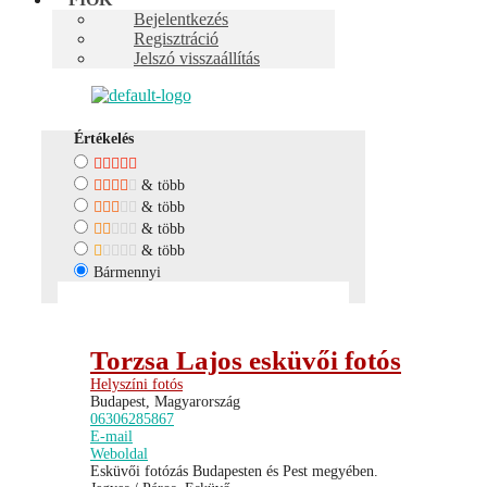
Bejelentkezés
Szűrő
Rendezés:
Random
Regisztráció
Jelszó visszaállítás
Lista
Térkép
Értékelés
& több
& több
& több
& több
Bármennyi
Torzsa Lajos esküvői fotós
Helyszíni fotós
Budapest, Magyarország
06306285867
E-mail
Weboldal
Esküvői fotózás Budapesten és Pest megyében.