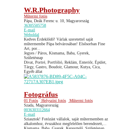
W.R.Photography
Műtermi fotós
Pápa, Deák Ferenc u. 10, Magyarország
36305505758
E-mail
Weboldal
Kedves Érdeklődő! Várlak szeretettel saját
műtermembe Pápa belvárosában! Elsősorban Fine
Art, por...
Jegyes / Páros, Kismama, Baba, Gyerek,
Születésnap
Divat, Portré, Portfólió, Reklám, Enteriőr, Épület,
Tárgy, Gastro, Boudoir, Glamour, Kutya, Cica,
Egyéb állat
Fotográfus
01 Fotós
Helyszíni fotós
Műtermi fotós
Szada, Magyarország
0036303112664
E-mail
Sziasztok! Fotózást vállalok, saját műtermemben az
alkalomhoz, évszakhoz megfelelően berendezett,...
Kismama, Baba, Gyerek, Keresztelő, Születésnap