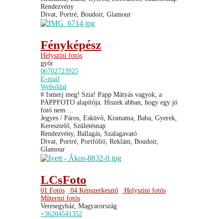
Rendezvény
Divat, Portré, Boudoir, Glamour
Fényképész
Helyszíni fotós
győr
06702723925
E-mail
Weboldal
# Ismerj meg! Szia! Papp Mátyás vagyok, a
PAPPFOTO alapítója. Hiszek abban, hogy egy jó
fotó nem ...
Jegyes / Páros, Esküvő, Kismama, Baba, Gyerek,
Keresztelő, Születésnap
Rendezvény, Ballagás, Szalagavató
Divat, Portré, Portfólió, Reklám, Boudoir,
Glamour
LCsFoto
01 Fotós
04 Képszerkesztő
Helyszíni fotós
Műtermi fotós
Veresegyház, Magyarország
+36204541352