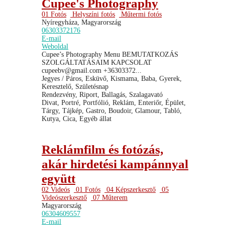
Cupee's Photography
01 Fotós
Helyszíni fotós
Műtermi fotós
Nyíregyháza, Magyarország
06303372176
E-mail
Weboldal
Cupee’s Photography Menu BEMUTATKOZÁS
SZOLGÁLTATÁSAIM KAPCSOLAT
cupeebv@gmail.com +36303372...
Jegyes / Páros, Esküvő, Kismama, Baba, Gyerek,
Keresztelő, Születésnap
Rendezvény, Riport, Ballagás, Szalagavató
Divat, Portré, Portfólió, Reklám, Enteriőr, Épület,
Tárgy, Tájkép, Gastro, Boudoir, Glamour, Tabló,
Kutya, Cica, Egyéb állat
Reklámfilm és fotózás,
akár hirdetési kampánnyal
együtt
02 Videós
01 Fotós
04 Képszerkesztő
05
Videószerkesztő
07 Műterem
Magyarország
06304609557
E-mail