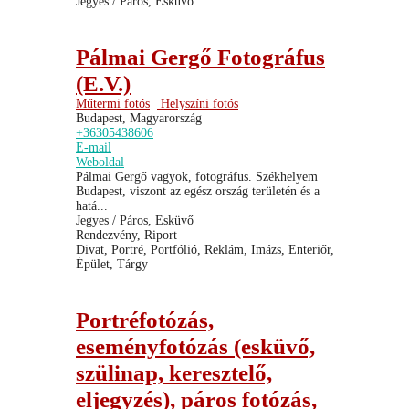
Jegyes / Páros, Esküvő
Pálmai Gergő Fotográfus
(E.V.)
Műtermi fotós
Helyszíni fotós
Budapest, Magyarország
+36305438606
E-mail
Weboldal
Pálmai Gergő vagyok, fotográfus. Székhelyem
Budapest, viszont az egész ország területén és a
hatá...
Jegyes / Páros, Esküvő
Rendezvény, Riport
Divat, Portré, Portfólió, Reklám, Imázs, Enteriőr,
Épület, Tárgy
Portréfotózás,
eseményfotózás (esküvő,
szülinap, keresztelő,
eljegyzés), páros fotózás,