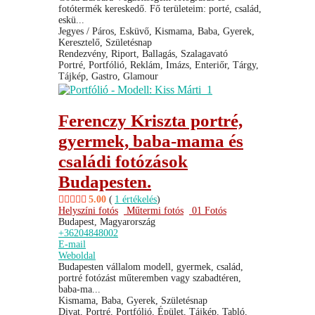
fotótermék kereskedő. Fő területeim: porté, család,
eskü...
Jegyes / Páros, Esküvő, Kismama, Baba, Gyerek,
Keresztelő, Születésnap
Rendezvény, Riport, Ballagás, Szalagavató
Portré, Portfólió, Reklám, Imázs, Enteriőr, Tárgy,
Tájkép, Gastro, Glamour
Ferenczy Kriszta portré,
gyermek, baba-mama és
családi fotózások
Budapesten.
5.00
(
1 értékelés
)
Helyszíni fotós
Műtermi fotós
01 Fotós
Budapest, Magyarország
+36204848002
E-mail
Weboldal
Budapesten vállalom modell, gyermek, család,
portré fotózást műteremben vagy szabadtéren,
baba-ma...
Kismama, Baba, Gyerek, Születésnap
Divat, Portré, Portfólió, Épület, Tájkép, Tabló,