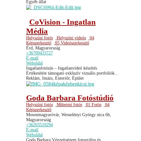
Egyéb állat
CoVision - Ingatlan
Média
Helyszíni fotós
Helyszíni videós
04
Képszerkesztő
05 Videószerkesztő
Érd, Magyarország
+36709433727
E-mail
Weboldal
Ingatlanfotózás – Ingatlanvideó készítés
Értékesítést támogató exkluzív vizuális portfoliók...
Reklám, Imázs, Enteriőr, Épület
Goda Barbara Fotóstúdió
Helyszíni fotós
Műtermi fotós
01 Fotós
04
Képszerkesztő
Mosonmagyaróvár, Wesselényi György utca 6b,
Magyarország
+36203519294
E-mail
Weboldal
Goda Barbara Végzettségem fotográfus és