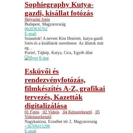
Sophiegraphy Kutya-
gazdi, kisállat fotózás
Helyszíni fotós
Budapest, Magyarország
06203616762
E-mail
Sziasztok! A nevem Kiss Henriett, kutya-gazdi
fotós és a kisállatok szerelmese. Az állatok már
eg...
Portré, Tájkép, Kutya, Cica, Egyéb állat
Esküvői és
rendezvényfotózás,
filmkészítés A-Z, grafikai
tervezés, Kazetták
digitalizálása
01 Fotós
02 Videós
04 Képszerkesztő
05
Videószerkesztő
Nagykanizsa, Erzsébet tér 2, Magyarország
+36709415298
E-mail