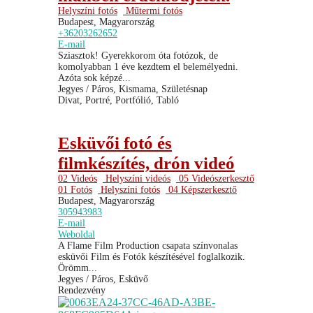
Helyszíni fotós
Műtermi fotós
Budapest, Magyarország
+36203262652
E-mail
Sziasztok! Gyerekkorom óta fotózok, de
komolyabban 1 éve kezdtem el belemélyedni.
Azóta sok képzé...
Jegyes / Páros, Kismama, Születésnap
Divat, Portré, Portfólió, Tabló
Esküvői fotó és
filmkészítés, drón videó
02 Videós
Helyszíni videós
05 Videószerkesztő
01 Fotós
Helyszíni fotós
04 Képszerkesztő
Budapest, Magyarország
305943983
E-mail
Weboldal
A Flame Film Production csapata színvonalas
esküvői Film és Fotók készítésével foglalkozik.
Örömm...
Jegyes / Páros, Esküvő
Rendezvény