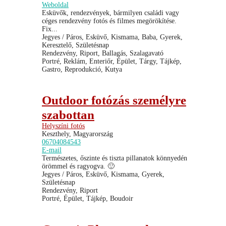
Weboldal
Esküvők, rendezvények, bármilyen családi vagy
céges rendezvény fotós és filmes megörökítése.
Fix...
Jegyes / Páros, Esküvő, Kismama, Baba, Gyerek,
Keresztelő, Születésnap
Rendezvény, Riport, Ballagás, Szalagavató
Portré, Reklám, Enteriőr, Épület, Tárgy, Tájkép,
Gastro, Reprodukció, Kutya
Outdoor fotózás személyre
szabottan
Helyszíni fotós
Keszthely, Magyarország
06704084543
E-mail
Természetes, őszinte és tiszta pillanatok könnyedén
örömmel és ragyogva. 🙂
Jegyes / Páros, Esküvő, Kismama, Gyerek,
Születésnap
Rendezvény, Riport
Portré, Épület, Tájkép, Boudoir