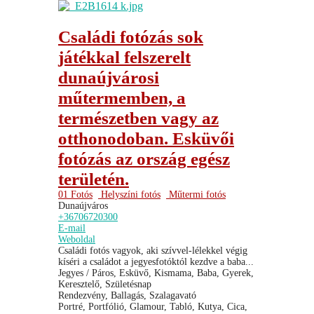
Családi fotózás sok
játékkal felszerelt
dunaújvárosi
műtermemben, a
természetben vagy az
otthonodoban. Esküvői
fotózás az ország egész
területén.
01 Fotós
Helyszíni fotós
Műtermi fotós
Dunaújváros
+36706720300
E-mail
Weboldal
Családi fotós vagyok, aki szívvel-lélekkel végig
kíséri a családot a jegyesfotóktól kezdve a baba...
Jegyes / Páros, Esküvő, Kismama, Baba, Gyerek,
Keresztelő, Születésnap
Rendezvény, Ballagás, Szalagavató
Portré, Portfólió, Glamour, Tabló, Kutya, Cica,