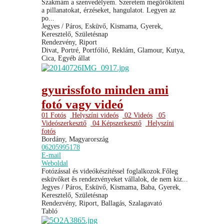
Szakmám a szenvedélyem. Szeretem megörökíteni
a pillanatokat, érzéseket, hangulatot. Legyen az
po...
Jegyes / Páros, Esküvő, Kismama, Gyerek,
Keresztelő, Születésnap
Rendezvény, Riport
Divat, Portré, Portfólió, Reklám, Glamour, Kutya,
Cica, Egyéb állat
gyurissfoto minden ami
fotó vagy videó
01 Fotós
Helyszíni videós
02 Videós
05
Videószerkesztő
04 Képszerkesztő
Helyszíni
fotós
Bordány, Magyarország
06205995178
E-mail
Weboldal
Fotózással és videókészítéssel foglalkozok.Főleg
esküvőket ês rendezvényeket vállalok, de nem kiz...
Jegyes / Páros, Esküvő, Kismama, Baba, Gyerek,
Keresztelő, Születésnap
Rendezvény, Riport, Ballagás, Szalagavató
Tabló