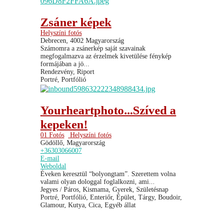
Zsáner képek
Helyszíni fotós
Debrecen, 4002 Magyarország
Számomra a zsánerkép saját szavainak
megfogalmazva az érzelmek kivetülése fénykép
formájában a jö...
Rendezvény, Riport
Portré, Portfólió
Yourheartphoto...Szíved a
kepeken!
01 Fotós
Helyszíni fotós
Gödöllő, Magyarország
+36303066007
E-mail
Weboldal
Éveken keresztül “bolyongtam”. Szerettem volna
valami olyan dologgal foglalkozni, ami...
Jegyes / Páros, Kismama, Gyerek, Születésnap
Portré, Portfólió, Enteriőr, Épület, Tárgy, Boudoir,
Glamour, Kutya, Cica, Egyéb állat