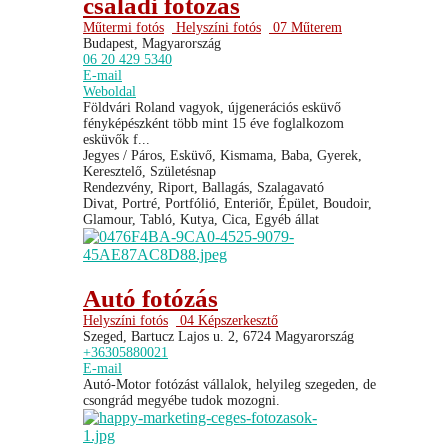
családi fotózás
Műtermi fotós
Helyszíni fotós
07 Műterem
Budapest, Magyarország
06 20 429 5340
E-mail
Weboldal
Földvári Roland vagyok, újgenerációs esküvő
fényképészként több mint 15 éve foglalkozom
esküvők f...
Jegyes / Páros, Esküvő, Kismama, Baba, Gyerek,
Keresztelő, Születésnap
Rendezvény, Riport, Ballagás, Szalagavató
Divat, Portré, Portfólió, Enteriőr, Épület, Boudoir,
Glamour, Tabló, Kutya, Cica, Egyéb állat
Autó fotózás
Helyszíni fotós
04 Képszerkesztő
Szeged, Bartucz Lajos u. 2, 6724 Magyarország
+36305880021
E-mail
Autó-Motor fotózást vállalok, helyileg szegeden, de
csongrád megyébe tudok mozogni.