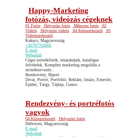
Happy-Marketing
fotózás, videózás cégeknek
01 Fotós
Helyszíni fotós
Műtermi fotós
02
Videós
Helyszíni videós
04 Képszerkesztő
05
Videószerkesztő
Kakucs, Magyarország
+36707762666
E-mail
Weboldal
Céges termékfotók, imázsképek, katalógus
felvételek. Komplett marketing megoldás a
terméktervezés...
Rendezvény, Riport
Divat, Portré, Portfólió, Reklám, Imázs, Enteriőr,
Épület, Tárgy, Tájkép, Gastro
Rendezvény- és portréfotós
vagyok
04 Képszerkesztő
Helyszíni fotós
Debrecen, Magyarország
E-mail
Weboldal