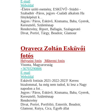
E-mail
Weboldal
-Életre szóló esemény, ESKÜVŐ -Stúdió -
Szabadtér -Páros, jegyes -Családi alkalom Ha
fényképészt k...
Jegyes / Páros, Esküvő, Kismama, Baba, Gyerek,
Keresztelő, Születésnap
Rendezvény, Riport, Ballagás, Szalagavató
Divat, Portré, Tárgy, Boudoir, Glamour
Oravecz Zoltán Esküvői
fotós
Helyszíni fotós
Műtermi fotós
Visonta, Magyarország
+36703290806
E-mail
Weboldal
Esküvői fotózás 2021-2022-2023! Keress
bizalommal, ha még nem tudod, ki lesz a Nagy
napodon a fot...
Jegyes / Páros, Esküvő, Kismama, Baba, Gyerek,
Keresztelő, Születésnap
Rendezvény
Divat, Portré, Portfólió, Enteriőr, Boudoir,
Glamour, Kutya, Cica, Egyéb állat