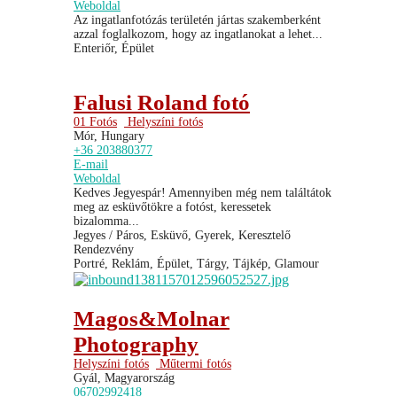
Weboldal
Az ingatlanfotózás területén jártas szakemberként
azzal foglalkozom, hogy az ingatlanokat a lehet...
Enteriőr, Épület
Falusi Roland fotó
01 Fotós
Helyszíni fotós
Mór, Hungary
+36 203880377
E-mail
Weboldal
Kedves Jegyespár! Amennyiben még nem találtátok
meg az esküvőtökre a fotóst, keressetek
bizalomma...
Jegyes / Páros, Esküvő, Gyerek, Keresztelő
Rendezvény
Portré, Reklám, Épület, Tárgy, Tájkép, Glamour
Magos&Molnar
Photography
Helyszíni fotós
Műtermi fotós
Gyál, Magyarország
06702992418