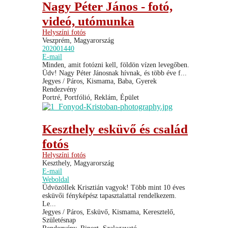
Nagy Péter János - fotó,
videó, utómunka
Helyszíni fotós
Veszprém, Magyarország
202001440
E-mail
Minden, amit fotózni kell, földön vízen levegőben.
Üdv! Nagy Péter Jánosnak hívnak, és több éve f...
Jegyes / Páros, Kismama, Baba, Gyerek
Rendezvény
Portré, Portfólió, Reklám, Épület
Keszthely esküvő és család
fotós
Helyszíni fotós
Keszthely, Magyarország
E-mail
Weboldal
Üdvözöllek Krisztián vagyok! Több mint 10 éves
esküvői fényképész tapasztalattal rendelkezem.
Le...
Jegyes / Páros, Esküvő, Kismama, Keresztelő,
Születésnap