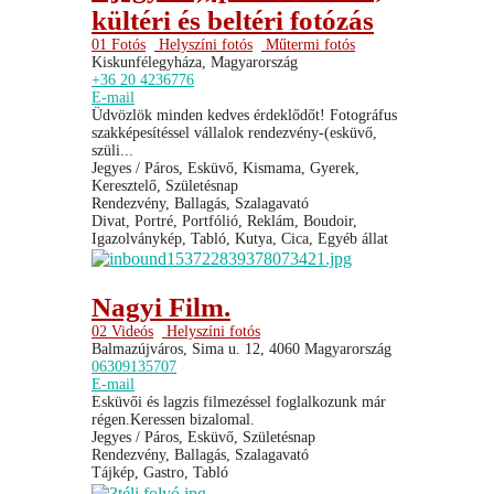
kültéri és beltéri fotózás
01 Fotós
Helyszíni fotós
Műtermi fotós
Kiskunfélegyháza, Magyarország
+36 20 4236776
E-mail
Üdvözlök minden kedves érdeklődőt! Fotográfus
szakképesítéssel vállalok rendezvény-(esküvő,
szüli...
Jegyes / Páros, Esküvő, Kismama, Gyerek,
Keresztelő, Születésnap
Rendezvény, Ballagás, Szalagavató
Divat, Portré, Portfólió, Reklám, Boudoir,
Igazolványkép, Tabló, Kutya, Cica, Egyéb állat
Nagyi Film.
02 Videós
Helyszíni fotós
Balmazújváros, Sima u. 12, 4060 Magyarország
06309135707
E-mail
Esküvői és lagzis filmezéssel foglalkozunk már
régen.Keressen bizalomal.
Jegyes / Páros, Esküvő, Születésnap
Rendezvény, Ballagás, Szalagavató
Tájkép, Gastro, Tabló