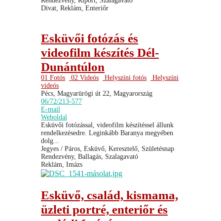
Rendezvény, Riport, Szalagavató
Divat, Reklám, Enteriőr
Esküvői fotózás és
videofilm készítés Dél-
Dunántúlon
01 Fotós
02 Videós
Helyszíni fotós
Helyszíni
videós
Pécs, Magyarürögi út 22, Magyarország
06/72/213-577
E-mail
Weboldal
Esküvői fotózással, videofilm készítéssel állunk
rendelkezésedre. Leginkább Baranya megyében
dolg...
Jegyes / Páros, Esküvő, Keresztelő, Születésnap
Rendezvény, Ballagás, Szalagavató
Reklám, Imázs
Esküvő, család, kismama,
üzleti portré, enteriőr és