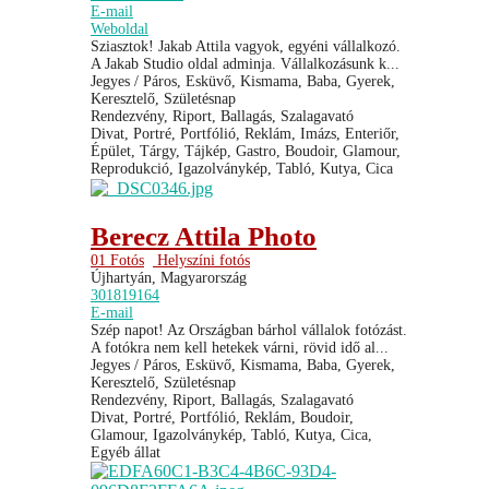
E-mail
Weboldal
Sziasztok! Jakab Attila vagyok, egyéni vállalkozó.
A Jakab Studio oldal adminja. Vállalkozásunk k...
Jegyes / Páros, Esküvő, Kismama, Baba, Gyerek,
Keresztelő, Születésnap
Rendezvény, Riport, Ballagás, Szalagavató
Divat, Portré, Portfólió, Reklám, Imázs, Enteriőr,
Épület, Tárgy, Tájkép, Gastro, Boudoir, Glamour,
Reprodukció, Igazolványkép, Tabló, Kutya, Cica
Berecz Attila Photo
01 Fotós
Helyszíni fotós
Újhartyán, Magyarország
301819164
E-mail
Szép napot! Az Országban bárhol vállalok fotózást.
A fotókra nem kell hetekek várni, rövid idő al...
Jegyes / Páros, Esküvő, Kismama, Baba, Gyerek,
Keresztelő, Születésnap
Rendezvény, Riport, Ballagás, Szalagavató
Divat, Portré, Portfólió, Reklám, Boudoir,
Glamour, Igazolványkép, Tabló, Kutya, Cica,
Egyéb állat