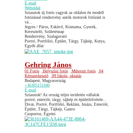
E-mail
Weboldal
Sziasztok új fotós vagyok az oldalon én modell
fotózással rendezvény autók motorok fotózást is
vá...
Jegyes / Páros, Esküvő, Kismama, Gyerek,
Keresztelő, Születésnap
Rendezvény, Szalagavató
Portré, Portfólió, Épület, Tárgy, Tájkép, Kutya,
Egyéb állat
Gehring János
01 Fotós
Helyszíni fotós
Műtermi fotós
04
Képszerkesztő
09 Iskola, oktatás
Budapest, Magyarország
+36305151100
E-mail
Sziasztok! Az ország teljes területén vállalok
portré, enteriőr, tárgy, tájkép és épületfelvétele...
Divat, Portré, Portfólió, Reklám, Imázs, Enteriőr,
Épület, Tárgy, Tájkép, Gastro
Csoportos, Egyéni