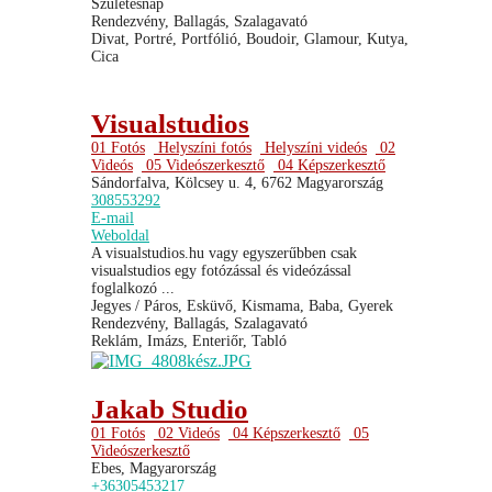
Születésnap
Rendezvény, Ballagás, Szalagavató
Divat, Portré, Portfólió, Boudoir, Glamour, Kutya,
Cica
Visualstudios
01 Fotós
Helyszíni fotós
Helyszíni videós
02
Videós
05 Videószerkesztő
04 Képszerkesztő
Sándorfalva, Kölcsey u. 4, 6762 Magyarország
308553292
E-mail
Weboldal
A visualstudios.hu vagy egyszerűbben csak
visualstudios egy fotózással és videózással
foglalkozó ...
Jegyes / Páros, Esküvő, Kismama, Baba, Gyerek
Rendezvény, Ballagás, Szalagavató
Reklám, Imázs, Enteriőr, Tabló
Jakab Studio
01 Fotós
02 Videós
04 Képszerkesztő
05
Videószerkesztő
Ebes, Magyarország
+36305453217