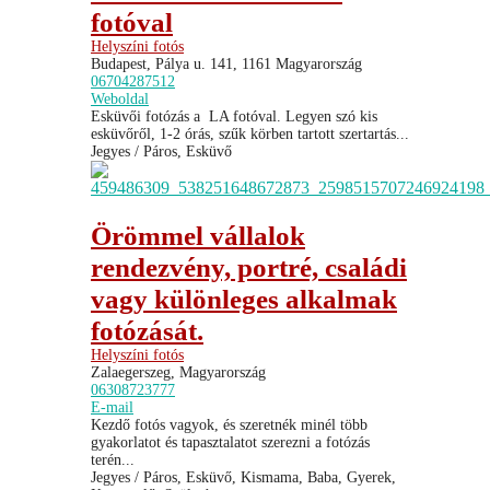
fotóval
Helyszíni fotós
Budapest, Pálya u. 141, 1161 Magyarország
06704287512
Weboldal
Esküvői fotózás a LA fotóval. Legyen szó kis
esküvőről, 1-2 órás, szűk körben tartott szertartás...
Jegyes / Páros, Esküvő
Örömmel vállalok
rendezvény, portré, családi
vagy különleges alkalmak
fotózását.
Helyszíni fotós
Zalaegerszeg, Magyarország
06308723777
E-mail
Kezdő fotós vagyok, és szeretnék minél több
gyakorlatot és tapasztalatot szerezni a fotózás
terén...
Jegyes / Páros, Esküvő, Kismama, Baba, Gyerek,