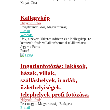
Kutya, Cica
Kellegykép
Helyszíni fotós
Szigetszentmiklós, Magyarország
E-mail
Weboldal
Üdv, a nevem Vakarcs Adrienn és a Kellegykép -re
keresztelt fotós vállalkozásommal találkozhatsz ...
Jegyes / Páros
Portré
Ingatlanfotózás: lakások,
házak, villák,
szálláshelyek, irodák,
üzlethelyiségek,
telephelyek profi fotózása.
Helyszíni fotós
Pest megye, Magyarország, Budapest
E-mail