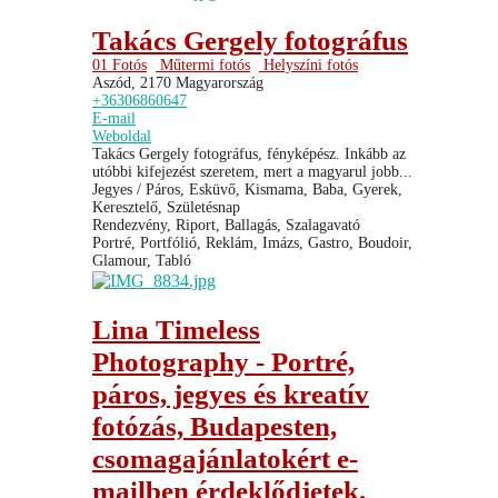
Takács Gergely fotográfus
01 Fotós
Műtermi fotós
Helyszíni fotós
Aszód, 2170 Magyarország
+36306860647
E-mail
Weboldal
Takács Gergely fotográfus, fényképész. Inkább az
utóbbi kifejezést szeretem, mert a magyarul jobb...
Jegyes / Páros, Esküvő, Kismama, Baba, Gyerek,
Keresztelő, Születésnap
Rendezvény, Riport, Ballagás, Szalagavató
Portré, Portfólió, Reklám, Imázs, Gastro, Boudoir,
Glamour, Tabló
Lina Timeless
Photography - Portré,
páros, jegyes és kreatív
fotózás, Budapesten,
csomagajánlatokért e-
mailben érdeklődjetek.