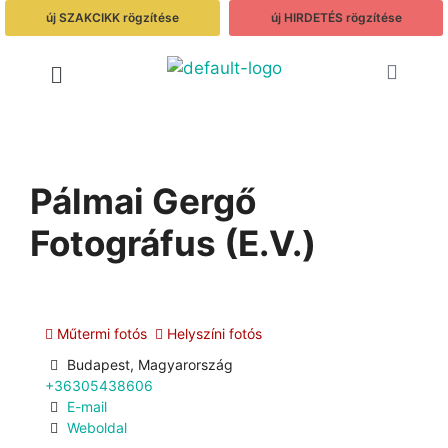
új SZAKCIKK rögzítése
új HIRDETÉS rögzítése
Pálmai Gergő
Fotográfus (E.V.)
Műtermi fotós
Helyszíni fotós
Budapest, Magyarország
+36305438606
E-mail
Weboldal