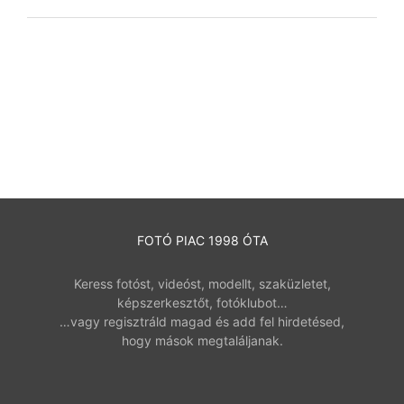
FOTÓ PIAC 1998 ÓTA
Keress fotóst, videóst, modellt, szaküzletet,
képszerkesztőt, fotóklubot…
…vagy regisztráld magad és add fel hirdetésed,
hogy mások megtaláljanak.