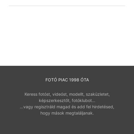
FOTÓ PIAC 1998 ÓTA
Keress fotóst, videóst, modellt, szaküzletet,
képszerkesztőt, fotóklubot…
…vagy regisztráld magad és add fel hirdetésed,
hogy mások megtaláljanak.