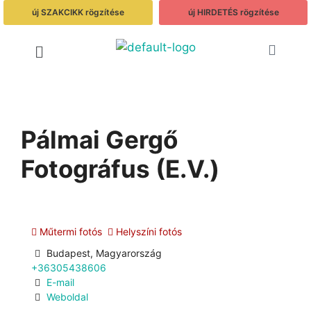
új SZAKCIKK rögzítése
új HIRDETÉS rögzítése
Pálmai Gergő
Fotográfus (E.V.)
Műtermi fotós
Helyszíni fotós
Budapest, Magyarország
+36305438606
E-mail
Weboldal