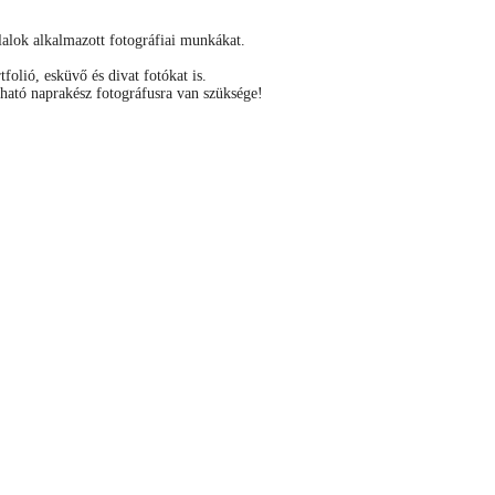
llalok alkalmazott fotográfiai munkákat.
folió, esküvő és divat fotókat is.
ató naprakész fotográfusra van szüksége!