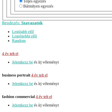
Teljes egyezés
Bármilyen egyezés
Rendezés:
Szavazatok
Legújabb elől
Legrégebbi elől
Random
4 év telt el
Jelentkezz be
és írj véleményt
business portrait
4 év telt el
Jelentkezz be
és írj véleményt
fashion commercial
4 év telt el
Jelentkezz be
és írj véleményt