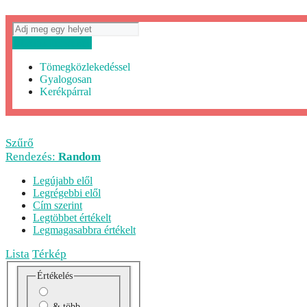
Útvonaltervezés
Tömegközlekedéssel
Gyalogosan
Kerékpárral
Szűrő
Rendezés:
Random
Legújabb elől
Legrégebbi elől
Cím szerint
Legtöbbet értékelt
Legmagasabbra értékelt
Lista
Térkép
Értékelés
& több