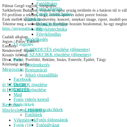
Fotóállvány
Pálmai Gergő vagyok, fotográfus.
Fotós világítás
Székhelyem Budapest, viszont az egész ország területén és a határon túl is vá
Egyéb fotótechnika
Fő profilom a reklám, tárgy, extrém-sport és üzleti portré fotózás.
Fénykép
Ezek mellett készítek rendezvény, koncert, zenekari image, riport, modell-port
Digitális fénykép
Tekintse meg a weboldalam, és forduljon hozzám bizalommal, ha egy megbízh
https://gergopalmai.com/
Fényképtechnika
Fényképstílus
Családi alkalom
Modellkedés
Jegyes / Páros, Esküvő
Új rögzítés
Esemény
új HIRDETÉS rögzítése (díjmentes)
Rendezvény, Riport
új SZAKCIKK rögzítése (díjmentes)
Kreatív felvétel
Fiók
Divat, Portré, Portfólió, Reklám, Imázs, Enteriőr, Épület, Tárgy
Közösségi média
Bejelentkezés
Megosztás
Regisztráció
Jelszó visszaállítás
Facebook
Twitter
új SZAKCIKK rögzítése
LinkedIn
új HIRDETÉS rögzítése
Mail
Menu
Fotós videós kereső
Kedvenc
Szakcikkek
Legújabb szakcikkek
Hitelesítem: Hirdetés
Fotóhírek
Fotós újdonságok
Vélemények
Fotópályázat
Fotók (10)