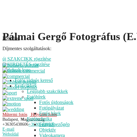
Kilépés
Pálmai Gergő Fotográfus (E.
FotóPiac
a
tartalomba
Díjmentes szolgáltatások:
új SZAKCIKK rögzítése
új HIRDETÉS rögzítése
Menu
Fotós videós kereső
Szakcikkek
Legújabb szakcikkek
Fotóhírek
Fotós újdonságok
Fotópályázat
Fotós hírek
Műtermi fotós
Helyszíni fotós
Fotótechnika
Budapest, Magyarország
Fényképezőgép
+36305438606
+36305438606
E-mail
Objektív
Weboldal
Videokamera