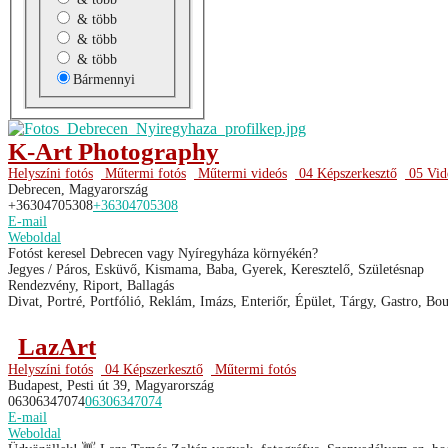
& több
& több
& több
Bármennyi
K-Art Photography
Helyszíni fotós
Műtermi fotós
Műtermi videós
04 Képszerkesztő
05 Vid
Debrecen, Magyarország
+36304705308
+36304705308
E-mail
Weboldal
Fotóst keresel Debrecen vagy Nyíregyháza környékén?
Jegyes / Páros, Esküvő, Kismama, Baba, Gyerek, Keresztelő, Születésnap
Rendezvény, Riport, Ballagás
Divat, Portré, Portfólió, Reklám, Imázs, Enteriőr, Épület, Tárgy, Gastro, Bo
LazArt
Helyszíni fotós
04 Képszerkesztő
Műtermi fotós
Budapest, Pesti út 39, Magyarország
06306347074
06306347074
E-mail
Weboldal