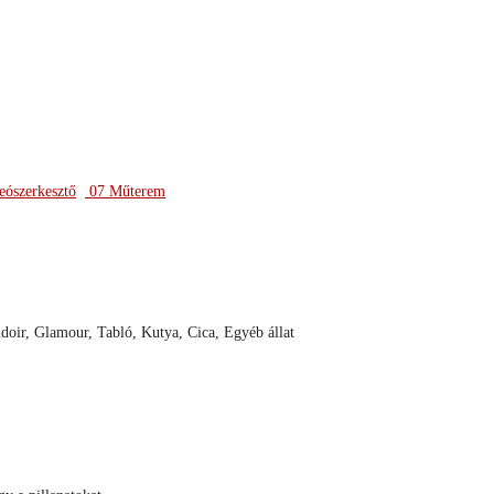
eószerkesztő
07 Műterem
udoir, Glamour, Tabló, Kutya, Cica, Egyéb állat