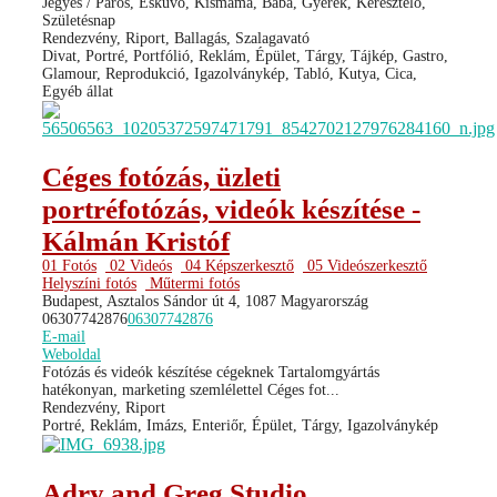
Jegyes / Páros, Esküvő, Kismama, Baba, Gyerek, Keresztelő,
Születésnap
Rendezvény, Riport, Ballagás, Szalagavató
Divat, Portré, Portfólió, Reklám, Épület, Tárgy, Tájkép, Gastro,
Glamour, Reprodukció, Igazolványkép, Tabló, Kutya, Cica,
Egyéb állat
Céges fotózás, üzleti
portréfotózás, videók készítése -
Kálmán Kristóf
01 Fotós
02 Videós
04 Képszerkesztő
05 Videószerkesztő
Helyszíni fotós
Műtermi fotós
Budapest, Asztalos Sándor út 4, 1087 Magyarország
06307742876
06307742876
E-mail
Weboldal
Fotózás és videók készítése cégeknek Tartalomgyártás
hatékonyan, marketing szemlélettel Céges fot...
Rendezvény, Riport
Portré, Reklám, Imázs, Enteriőr, Épület, Tárgy, Igazolványkép
Adry and Greg Studio