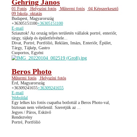
Gehring János
01 Fotós
Helyszíni fotós
Műtermi fotós
04 Képszerkesztő
09 Iskola, oktatás
Budapest, Magyarország
+36305151100
+36305151100
E-mail
Sziasztok! Az ország teljes területén vállalok portré, enteriőr,
tárgy, tájkép és épületfelvétele...
Divat, Portré, Portfólió, Reklám, Imázs, Enteriőr, Épület,
Tárgy, Tájkép, Gastro
Csoportos, Egyéni
Beros Photo
Műtermi fotós
Helyszíni fotós
Érd, Magyarország
+36309241655
+36309241655
E-mail
Weboldal
Egy lelkes kis fotós csapatba botlottál a Beros Photo-val,
biztosan nem véletlenül. Szeretjük az ...
Jegyes / Páros, Esküvő
Rendezvény
Portré, Portfólió