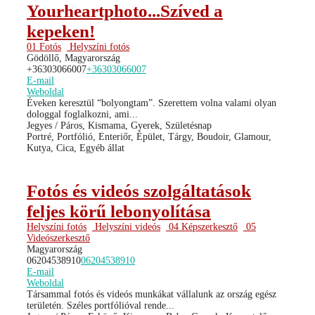
Yourheartphoto...Szíved a
kepeken!
01 Fotós
Helyszíni fotós
Gödöllő, Magyarország
+36303066007
+36303066007
E-mail
Weboldal
Éveken keresztül “bolyongtam”. Szerettem volna valami olyan
dologgal foglalkozni, ami...
Jegyes / Páros, Kismama, Gyerek, Születésnap
Portré, Portfólió, Enteriőr, Épület, Tárgy, Boudoir, Glamour,
Kutya, Cica, Egyéb állat
Fotós és videós szolgáltatások
feljes körű lebonyolítása
Helyszíni fotós
Helyszíni videós
04 Képszerkesztő
05
Videószerkesztő
Magyarország
06204538910
06204538910
E-mail
Weboldal
Társammal fotós és videós munkákat vállalunk az ország egész
területén. Széles portfólióval rende...