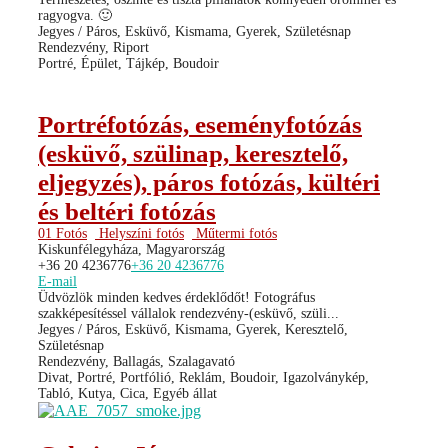
ragyogva. 🙂
Jegyes / Páros, Esküvő, Kismama, Gyerek, Születésnap
Rendezvény, Riport
Portré, Épület, Tájkép, Boudoir
Portréfotózás, eseményfotózás
(esküvő, szülinap, keresztelő,
eljegyzés), páros fotózás, kültéri
és beltéri fotózás
01 Fotós
Helyszíni fotós
Műtermi fotós
Kiskunfélegyháza, Magyarország
+36 20 4236776
+36 20 4236776
E-mail
Üdvözlök minden kedves érdeklődőt! Fotográfus
szakképesítéssel vállalok rendezvény-(esküvő, szüli...
Jegyes / Páros, Esküvő, Kismama, Gyerek, Keresztelő,
Születésnap
Rendezvény, Ballagás, Szalagavató
Divat, Portré, Portfólió, Reklám, Boudoir, Igazolványkép,
Tabló, Kutya, Cica, Egyéb állat