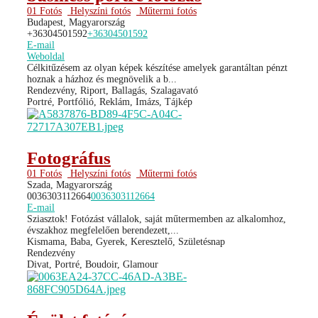
01 Fotós
Helyszíni fotós
Műtermi fotós
Budapest, Magyarország
+36304501592
+36304501592
E-mail
Weboldal
Célkitűzésem az olyan képek készítése amelyek garantáltan pénzt
hoznak a házhoz és megnövelik a b...
Rendezvény, Riport, Ballagás, Szalagavató
Portré, Portfólió, Reklám, Imázs, Tájkép
Fotográfus
01 Fotós
Helyszíni fotós
Műtermi fotós
Szada, Magyarország
0036303112664
0036303112664
E-mail
Sziasztok! Fotózást vállalok, saját műtermemben az alkalomhoz,
évszakhoz megfelelően berendezett,...
Kismama, Baba, Gyerek, Keresztelő, Születésnap
Rendezvény
Divat, Portré, Boudoir, Glamour