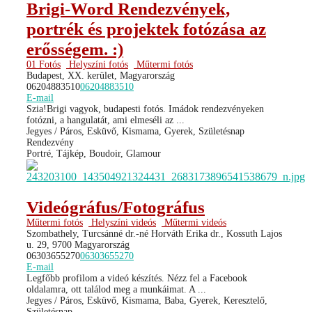
Brigi-Word Rendezvények,
portrék és projektek fotózása az
erősségem. :)
01 Fotós
Helyszíni fotós
Műtermi fotós
Budapest, XX. kerület, Magyarország
06204883510
06204883510
E-mail
Szia!Brigi vagyok, budapesti fotós. Imádok rendezvényeken
fotózni, a hangulatát, ami elmeséli az ...
Jegyes / Páros, Esküvő, Kismama, Gyerek, Születésnap
Rendezvény
Portré, Tájkép, Boudoir, Glamour
Videógráfus/Fotográfus
Műtermi fotós
Helyszíni videós
Műtermi videós
Szombathely, Turcsánné dr.-né Horváth Erika dr., Kossuth Lajos
u. 29, 9700 Magyarország
06303655270
06303655270
E-mail
Legfőbb profilom a videó készítés. Nézz fel a Facebook
oldalamra, ott találod meg a munkáimat. A ...
Jegyes / Páros, Esküvő, Kismama, Baba, Gyerek, Keresztelő,
Születésnap