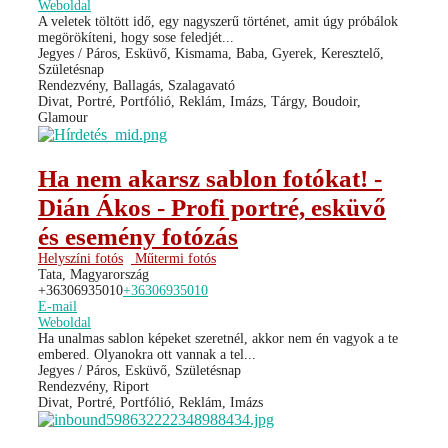
Weboldal
A veletek töltött idő, egy nagyszerű történet, amit úgy próbálok
megörökíteni, hogy sose feledjét...
Jegyes / Páros, Esküvő, Kismama, Baba, Gyerek, Keresztelő,
Születésnap
Rendezvény, Ballagás, Szalagavató
Divat, Portré, Portfólió, Reklám, Imázs, Tárgy, Boudoir,
Glamour
Ha nem akarsz sablon fotókat! -
Dián Ákos - Profi portré, esküvő
és esemény fotózás
Helyszíni fotós
Műtermi fotós
Tata, Magyarország
+36306935010
+36306935010
E-mail
Weboldal
Ha unalmas sablon képeket szeretnél, akkor nem én vagyok a te
embered. Olyanokra ott vannak a tel...
Jegyes / Páros, Esküvő, Születésnap
Rendezvény, Riport
Divat, Portré, Portfólió, Reklám, Imázs