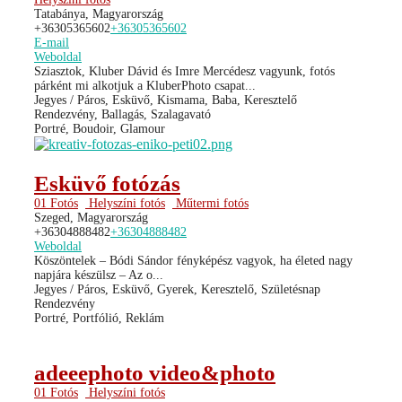
Tatabánya, Magyarország
+36305365602
+36305365602
E-mail
Weboldal
Sziasztok, Kluber Dávid és Imre Mercédesz vagyunk, fotós
párként mi alkotjuk a KluberPhoto csapat...
Jegyes / Páros, Esküvő, Kismama, Baba, Keresztelő
Rendezvény, Ballagás, Szalagavató
Portré, Boudoir, Glamour
Esküvő fotózás
01 Fotós
Helyszíni fotós
Műtermi fotós
Szeged, Magyarország
+36304888482
+36304888482
Weboldal
Köszöntelek – Bódi Sándor fényképész vagyok, ha életed nagy
napjára készülsz – Az o...
Jegyes / Páros, Esküvő, Gyerek, Keresztelő, Születésnap
Rendezvény
Portré, Portfólió, Reklám
adeeephoto video&photo
01 Fotós
Helyszíni fotós