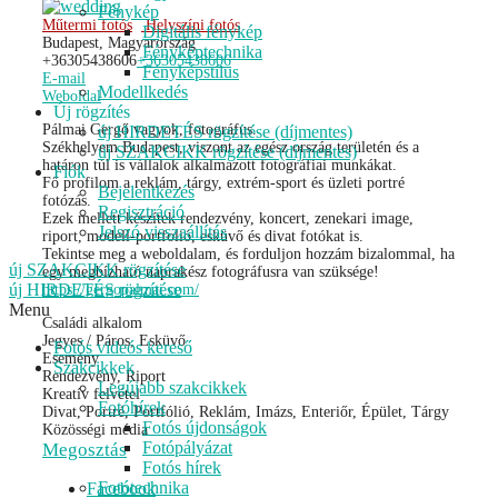
Fénykép
Műtermi fotós
Helyszíni fotós
Digitális fénykép
Budapest, Magyarország
Fényképtechnika
+36305438606
+36305438606
Fényképstílus
E-mail
Modellkedés
Weboldal
Új rögzítés
Pálmai Gergő vagyok, fotográfus.
új HIRDETÉS rögzítése (díjmentes)
Székhelyem Budapest, viszont az egész ország területén és a
új SZAKCIKK rögzítése (díjmentes)
határon túl is vállalok alkalmazott fotográfiai munkákat.
Fiók
Fő profilom a reklám, tárgy, extrém-sport és üzleti portré
Bejelentkezés
fotózás.
Regisztráció
Ezek mellett készítek rendezvény, koncert, zenekari image,
Jelszó visszaállítás
riport, modell-portfolió, esküvő és divat fotókat is.
Tekintse meg a weboldalam, és forduljon hozzám bizalommal, ha
új SZAKCIKK rögzítése
egy megbízható naprakész fotográfusra van szüksége!
új HIRDETÉS rögzítése
https://gergopalmai.com/
Menu
Családi alkalom
Jegyes / Páros, Esküvő
Fotós videós kereső
Esemény
Szakcikkek
Rendezvény, Riport
Legújabb szakcikkek
Kreatív felvétel
Fotóhírek
Divat, Portré, Portfólió, Reklám, Imázs, Enteriőr, Épület, Tárgy
Fotós újdonságok
Közösségi média
Fotópályázat
Megosztás
Fotós hírek
Fotótechnika
Facebook