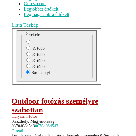
Cím szerint
Legtöbbet értékelt
Legmagasabbra értékelt
Lista
Térkép
Értékelés
& több
& több
& több
& több
Bármennyi
Outdoor fotózás személyre
szabottan
Helyszíni fotós
Keszthely, Magyarország
06704084543
06704084543
E-mail
Természetes, őszinte és tiszta pillanatok könnyedén örömmel és