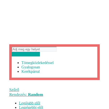
Útvonaltervezés
Tömegközlekedéssel
Gyalogosan
Kerékpárral
Szűrő
Rendezés:
Random
Legújabb elől
Legrégebbi elől