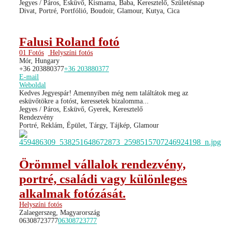
Jegyes / Páros, Esküvő, Kismama, Baba, Keresztelő, Születésnap
Divat, Portré, Portfólió, Boudoir, Glamour, Kutya, Cica
Falusi Roland fotó
01 Fotós
Helyszíni fotós
Mór, Hungary
+36 203880377
+36 203880377
E-mail
Weboldal
Kedves Jegyespár! Amennyiben még nem találtátok meg az
esküvőtökre a fotóst, keressetek bizalomma...
Jegyes / Páros, Esküvő, Gyerek, Keresztelő
Rendezvény
Portré, Reklám, Épület, Tárgy, Tájkép, Glamour
Örömmel vállalok rendezvény,
portré, családi vagy különleges
alkalmak fotózását.
Helyszíni fotós
Zalaegerszeg, Magyarország
06308723777
06308723777