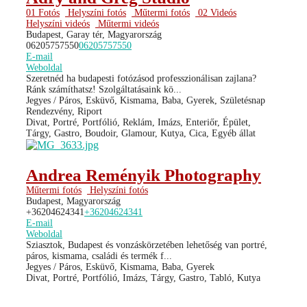
01 Fotós
Helyszíni fotós
Műtermi fotós
02 Videós
Helyszíni videós
Műtermi videós
Budapest, Garay tér, Magyarország
06205757550
06205757550
E-mail
Weboldal
Szeretnéd ha budapesti fotózásod professzionálisan zajlana?
Ránk számíthatsz! Szolgáltatásaink kö...
Jegyes / Páros, Esküvő, Kismama, Baba, Gyerek, Születésnap
Rendezvény, Riport
Divat, Portré, Portfólió, Reklám, Imázs, Enteriőr, Épület,
Tárgy, Gastro, Boudoir, Glamour, Kutya, Cica, Egyéb állat
Andrea Reményik Photography
Műtermi fotós
Helyszíni fotós
Budapest, Magyarország
+36204624341
+36204624341
E-mail
Weboldal
Sziasztok, Budapest és vonzáskörzetében lehetőség van portré,
páros, kismama, családi és termék f...
Jegyes / Páros, Esküvő, Kismama, Baba, Gyerek
Divat, Portré, Portfólió, Imázs, Tárgy, Gastro, Tabló, Kutya