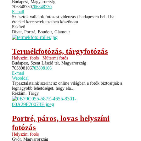
Budapest, Magyarország
706348730
706348730
E-mail
Sziasztok vallalok fotozast videozas t budapesten belul ha
érdekel keressetek uzetben köszönöm
Esküvő
Divat, Portré, Boudoir, Glamour
Termékfotózás, tárgyfotózás
Helyszíni fotós
Műtermi fotós
Budapest, Szent László tér, Magyarország
703898106
703898106
E-mail
Weboldal
Tapasztalataink szerint az online világban a fotók biztosítják a
legnagyobb lehetőséget, hogy ela...
Reklám, Tárgy
Portré, páros, lovas helyszíni
fotózás
Helyszíni fotós
Győr, Magyarország