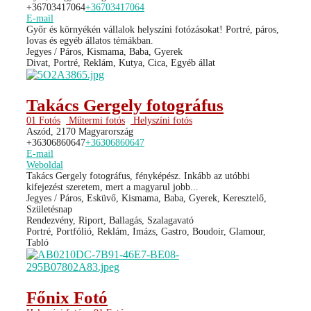
+36703417064
+36703417064
E-mail
Győr és környékén vállalok helyszíni fotózásokat! Portré, páros,
lovas és egyéb állatos témákban.
Jegyes / Páros, Kismama, Baba, Gyerek
Divat, Portré, Reklám, Kutya, Cica, Egyéb állat
Takács Gergely fotográfus
01 Fotós
Műtermi fotós
Helyszíni fotós
Aszód, 2170 Magyarország
+36306860647
+36306860647
E-mail
Weboldal
Takács Gergely fotográfus, fényképész. Inkább az utóbbi
kifejezést szeretem, mert a magyarul jobb...
Jegyes / Páros, Esküvő, Kismama, Baba, Gyerek, Keresztelő,
Születésnap
Rendezvény, Riport, Ballagás, Szalagavató
Portré, Portfólió, Reklám, Imázs, Gastro, Boudoir, Glamour,
Tabló
Főnix Fotó