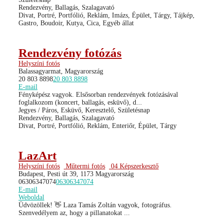
Rendezvény, Ballagás, Szalagavató
Divat, Portré, Portfólió, Reklám, Imázs, Épület, Tárgy, Tájkép,
Gastro, Boudoir, Kutya, Cica, Egyéb állat
Rendezvény fotózás
Helyszíni fotós
Balassagyarmat, Magyarország
20 803 8898
20 803 8898
E-mail
Fényképész vagyok. Elsősorban rendezvények fotózásával
foglalkozom (koncert, ballagás, esküvő), d...
Jegyes / Páros, Esküvő, Keresztelő, Születésnap
Rendezvény, Ballagás, Szalagavató
Divat, Portré, Portfólió, Reklám, Enteriőr, Épület, Tárgy
LazArt
Helyszíni fotós
Műtermi fotós
04 Képszerkesztő
Budapest, Pesti út 39, 1173 Magyarország
06306347074
06306347074
E-mail
Weboldal
Üdvözöllek! 👋 Laza Tamás Zoltán vagyok, fotográfus.
Szenvedélyem az, hogy a pillanatokat ...