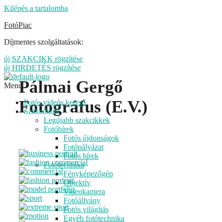
Kilépés a tartalomba
FotóPiac
Díjmentes szolgáltatások:
új SZAKCIKK rögzítése
új HIRDETÉS rögzítése
Pálmai Gergő
Menu
Fotográfus (E.V.)
Fotós videós kereső
Szakcikkek
Legújabb szakcikkek
Fotóhírek
Fotós újdonságok
Fotópályázat
Fotós hírek
Fotótechnika
Fényképezőgép
Objektív
Videokamera
Fotóállvány
Fotós világítás
Egyéb fotótechnika