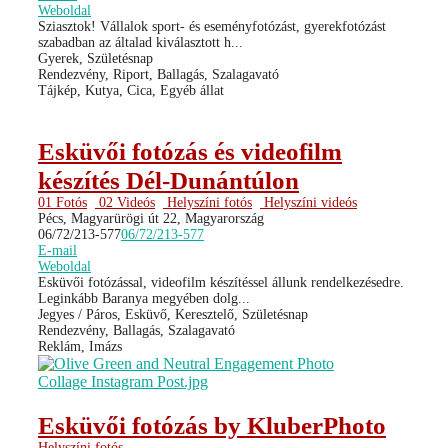
Weboldal
Sziasztok! Vállalok sport- és eseményfotózást, gyerekfotózást
szabadban az általad kiválasztott h...
Gyerek, Születésnap
Rendezvény, Riport, Ballagás, Szalagavató
Tájkép, Kutya, Cica, Egyéb állat
Esküvői fotózás és videofilm
készítés Dél-Dunántúlon
01 Fotós
02 Videós
Helyszíni fotós
Helyszíni videós
Pécs, Magyarürögi út 22, Magyarország
06/72/213-577
06/72/213-577
E-mail
Weboldal
Esküvői fotózással, videofilm készítéssel állunk rendelkezésedre.
Leginkább Baranya megyében dolg...
Jegyes / Páros, Esküvő, Keresztelő, Születésnap
Rendezvény, Ballagás, Szalagavató
Reklám, Imázs
Esküvői fotózás by KluberPhoto
Helyszíni fotós