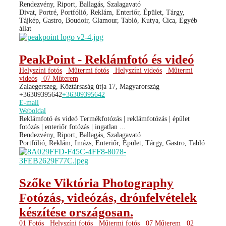
Rendezvény, Riport, Ballagás, Szalagavató
Divat, Portré, Portfólió, Reklám, Enteriőr, Épület, Tárgy,
Tájkép, Gastro, Boudoir, Glamour, Tabló, Kutya, Cica, Egyéb
állat
PeakPoint - Reklámfotó és videó
Helyszíni fotós
Műtermi fotós
Helyszíni videós
Műtermi
videós
07 Műterem
Zalaegerszeg, Köztársaság útja 17, Magyarország
+36309395642
+36309395642
E-mail
Weboldal
Reklámfotó és videó Termékfotózás | reklámfotózás | épület
fotózás | enteriőr fotózás | ingatlan ...
Rendezvény, Riport, Ballagás, Szalagavató
Portfólió, Reklám, Imázs, Enteriőr, Épület, Tárgy, Gastro, Tabló
Szőke Viktória Photography
Fotózás, videózás, drónfelvételek
készítése országosan.
01 Fotós
Helyszíni fotós
Műtermi fotós
07 Műterem
02