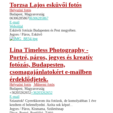
Torzsa Lajos esküvői fotós
Helyszíni fotós
Budapest, Magyarország
06306285867
06306285867
E-mail
Weboldal
Esküvői fotózás Budapesten és Pest megyében.
Jegyes / Páros, Esküvő
Lina Timeless Photography -
Portré, páros, jegyes és kreatív
fotózás, Budapesten,
csomagajánlatokért e-mailben
érdeklődjetek.
Helyszíni fotós
Műtermi fotós
Budapest, Magyarország
+36203262652
+36203262652
E-mail
Sziasztok! Gyerekkorom óta fotózok, de komolyabban 1 éve
kezdtem el belemélyedni. Azóta sok képzé...
Jegyes / Páros, Kismama, Születésnap
Divat, Portré, Portfólió, Tabló