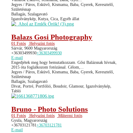
Jegyes / Páros, Esküvő, Kismama, Baba, Gyerek, Keresztelő,
Születésnap
Ballagás, Szalagavató
Igazolványkép, Kutya, Cica, Egyéb állat
Balazs Gosi Photography
01 Fotós
Helyszíni fotós
Sárvár, 9600 Magyarország
+36303499930
+36303499930
E-mail
Engedjétek meg hogy bemutatkozzam. Gősi Balázsnak hívnak,
2015 óta foglalkozom fotózással. Célom,...
Jegyes / Páros, Esküvő, Kismama, Baba, Gyerek, Keresztelő,
Születésnap
Ballagás, Szalagavató
Divat, Portré, Portfólió, Boudoir, Glamour, Igazolványkép,
Tabló
Bruno - Photo Solutions
01 Fotós
Helyszíni fotós
Műtermi fotós
Gyula, Magyarország
+36703121781
+36703121781
E-mail