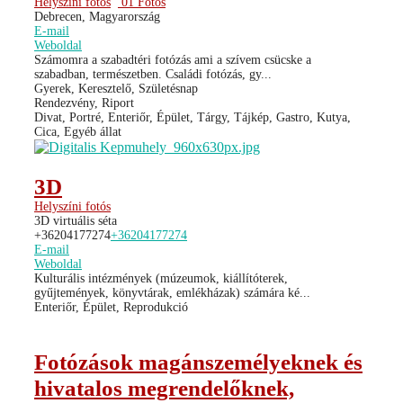
Helyszíni fotós
01 Fotós
Debrecen, Magyarország
E-mail
Weboldal
Számomra a szabadtéri fotózás ami a szívem csücske a
szabadban, természetben. Családi fotózás, gy...
Gyerek, Keresztelő, Születésnap
Rendezvény, Riport
Divat, Portré, Enteriőr, Épület, Tárgy, Tájkép, Gastro, Kutya,
Cica, Egyéb állat
3D
Helyszíni fotós
3D virtuális séta
+36204177274
+36204177274
E-mail
Weboldal
Kulturális intézmények (múzeumok, kiállítóterek,
gyűjtemények, könyvtárak, emlékházak) számára ké...
Enteriőr, Épület, Reprodukció
Fotózások magánszemélyeknek és
hivatalos megrendelőknek,