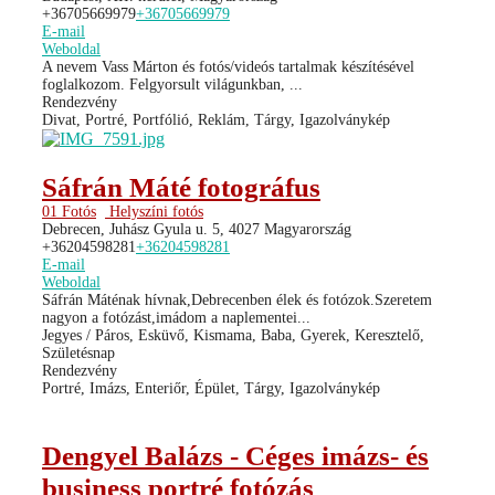
+36705669979
+36705669979
E-mail
Weboldal
A nevem Vass Márton és fotós/videós tartalmak készítésével
foglalkozom. Felgyorsult világunkban, ...
Rendezvény
Divat, Portré, Portfólió, Reklám, Tárgy, Igazolványkép
Sáfrán Máté fotográfus
01 Fotós
Helyszíni fotós
Debrecen, Juhász Gyula u. 5, 4027 Magyarország
+36204598281
+36204598281
E-mail
Weboldal
Sáfrán Máténak hívnak,Debrecenben élek és fotózok.Szeretem
nagyon a fotózást,imádom a naplementei...
Jegyes / Páros, Esküvő, Kismama, Baba, Gyerek, Keresztelő,
Születésnap
Rendezvény
Portré, Imázs, Enteriőr, Épület, Tárgy, Igazolványkép
Dengyel Balázs - Céges imázs- és
business portré fotózás