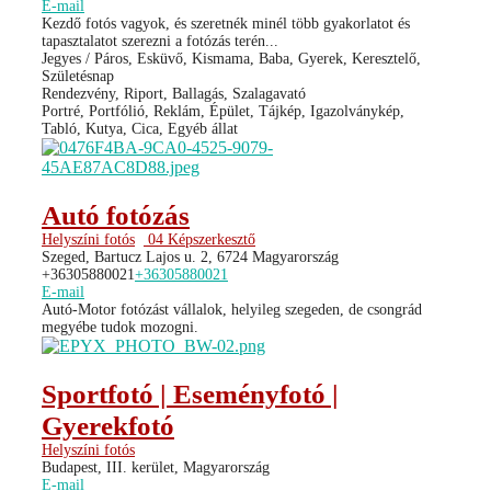
E-mail
Kezdő fotós vagyok, és szeretnék minél több gyakorlatot és
tapasztalatot szerezni a fotózás terén...
Jegyes / Páros, Esküvő, Kismama, Baba, Gyerek, Keresztelő,
Születésnap
Rendezvény, Riport, Ballagás, Szalagavató
Portré, Portfólió, Reklám, Épület, Tájkép, Igazolványkép,
Tabló, Kutya, Cica, Egyéb állat
Autó fotózás
Helyszíni fotós
04 Képszerkesztő
Szeged, Bartucz Lajos u. 2, 6724 Magyarország
+36305880021
+36305880021
E-mail
Autó-Motor fotózást vállalok, helyileg szegeden, de csongrád
megyébe tudok mozogni.
Sportfotó | Eseményfotó |
Gyerekfotó
Helyszíni fotós
Budapest, III. kerület, Magyarország
E-mail