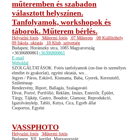
műteremben és szabadon
választott helyszínen.
Tanfolyamok, workshopok és
táborok. Műterem bérlés.
Helyszíni fotós
Műtermi fotós
07 Műterem
08 Kiállítóhely
09 Iskola, oktatás
10 Klub, szövetség
Budapest, Horánszky utca, 1085 Magyarország
+36306800861
+36306800861
E-mail
Weboldal
SZOLGÁLTATÁSOK: Fotós tanfolyamok (on-line és személyes
elmélet és gyakorlat), egyéni oktatás, wo...
Jegyes / Páros, Esküvő, Kismama, Baba, Gyerek, Keresztelő,
Születésnap
Rendezvény, Riport, Ballagás, Szalagavató
Divat, Portré, Portfólió, Reklám, Imázs, Enteriőr, Épület,
Tárgy, Tájkép, Gastro, Boudoir, Glamour, Reprodukció,
Igazolványkép, Tabló, Kutya, Cica, Egyéb állat
Csoportos, Egyéni
VASSPHOTO
Helyszíni fotós
Műtermi fotós
Budapest, XII. kerület, Magyarország