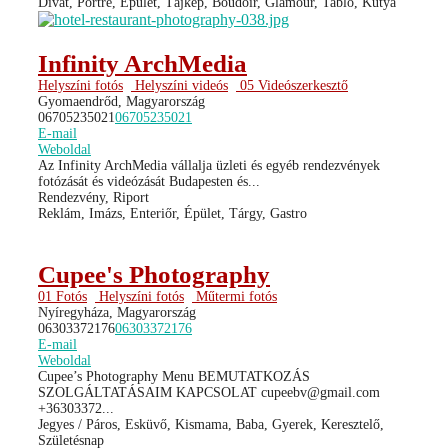
Divat, Portré, Épület, Tájkép, Boudoir, Glamour, Tabló, Kutya
Infinity ArchMedia
Helyszíni fotós
Helyszíni videós
05 Videószerkesztő
Gyomaendrőd, Magyarország
06705235021
06705235021
E-mail
Weboldal
Az Infinity ArchMedia vállalja üzleti és egyéb rendezvények
fotózását és videózását Budapesten és...
Rendezvény, Riport
Reklám, Imázs, Enteriőr, Épület, Tárgy, Gastro
Cupee's Photography
01 Fotós
Helyszíni fotós
Műtermi fotós
Nyíregyháza, Magyarország
06303372176
06303372176
E-mail
Weboldal
Cupee’s Photography Menu BEMUTATKOZÁS
SZOLGÁLTATÁSAIM KAPCSOLAT cupeebv@gmail.com
+36303372...
Jegyes / Páros, Esküvő, Kismama, Baba, Gyerek, Keresztelő,
Születésnap