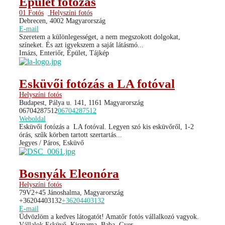
Épület fotózás
01 Fotós
Helyszíni fotós
Debrecen, 4002 Magyarország
E-mail
Szeretem a különlegességet, a nem megszokott dolgokat,
színeket. És azt igyekszem a saját látásmó...
Imázs, Enteriőr, Épület, Tájkép
Esküvői fotózás a LA fotóval
Helyszíni fotós
Budapest, Pálya u. 141, 1161 Magyarország
06704287512
06704287512
Weboldal
Esküvői fotózás a LA fotóval. Legyen szó kis esküvőről, 1-2
órás, szűk körben tartott szertartás...
Jegyes / Páros, Esküvő
Bosnyák Eleonóra
Helyszíni fotós
79V2+45 Jánoshalma, Magyarország
+36204403132
+36204403132
E-mail
Üdvözlöm a kedves látogatót! Amatőr fotós vállalkozó vagyok.
Vállalok Esküvő, Kismama, Baba, Gyer...