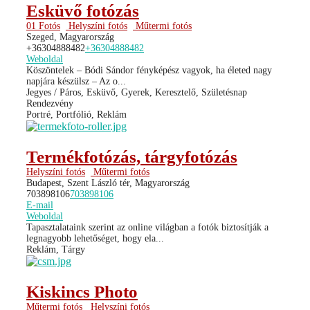
Esküvő fotózás
01 Fotós
Helyszíni fotós
Műtermi fotós
Szeged, Magyarország
+36304888482
+36304888482
Weboldal
Köszöntelek – Bódi Sándor fényképész vagyok, ha életed nagy
napjára készülsz – Az o...
Jegyes / Páros, Esküvő, Gyerek, Keresztelő, Születésnap
Rendezvény
Portré, Portfólió, Reklám
Termékfotózás, tárgyfotózás
Helyszíni fotós
Műtermi fotós
Budapest, Szent László tér, Magyarország
703898106
703898106
E-mail
Weboldal
Tapasztalataink szerint az online világban a fotók biztosítják a
legnagyobb lehetőséget, hogy ela...
Reklám, Tárgy
Kiskincs Photo
Műtermi fotós
Helyszíni fotós