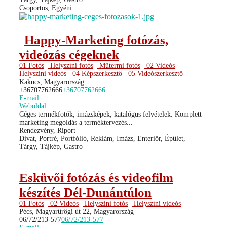
Csoportos, Egyéni
Happy-Marketing fotózás,
videózás cégeknek
01 Fotós
Helyszíni fotós
Műtermi fotós
02 Videós
Helyszíni videós
04 Képszerkesztő
05 Videószerkesztő
Kakucs, Magyarország
+36707762666
+36707762666
E-mail
Weboldal
Céges termékfotók, imázsképek, katalógus felvételek. Komplett
marketing megoldás a terméktervezés...
Rendezvény, Riport
Divat, Portré, Portfólió, Reklám, Imázs, Enteriőr, Épület,
Tárgy, Tájkép, Gastro
Esküvői fotózás és videofilm
készítés Dél-Dunántúlon
01 Fotós
02 Videós
Helyszíni fotós
Helyszíni videós
Pécs, Magyarürögi út 22, Magyarország
06/72/213-577
06/72/213-577