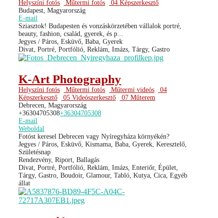
Helyszíni fotós
Műtermi fotós
04 Képszerkesztő
Budapest, Magyarország
E-mail
Sziasztok! Budapesten és vonzáskörzetében vállalok portré,
beauty, fashion, család, gyerek, és p...
Jegyes / Páros, Esküvő, Baba, Gyerek
Divat, Portré, Portfólió, Reklám, Imázs, Tárgy, Gastro
K-Art Photography
Helyszíni fotós
Műtermi fotós
Műtermi videós
04
Képszerkesztő
05 Videószerkesztő
07 Műterem
Debrecen, Magyarország
+36304705308
+36304705308
E-mail
Weboldal
Fotóst keresel Debrecen vagy Nyíregyháza környékén?
Jegyes / Páros, Esküvő, Kismama, Baba, Gyerek, Keresztelő,
Születésnap
Rendezvény, Riport, Ballagás
Divat, Portré, Portfólió, Reklám, Imázs, Enteriőr, Épület,
Tárgy, Gastro, Boudoir, Glamour, Tabló, Kutya, Cica, Egyéb
állat