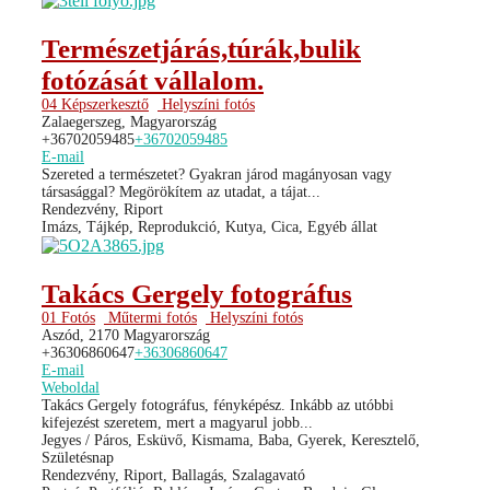
Természetjárás,túrák,bulik
fotózását vállalom.
04 Képszerkesztő
Helyszíni fotós
Zalaegerszeg, Magyarország
+36702059485
+36702059485
E-mail
Szereted a természetet? Gyakran járod magányosan vagy
társasággal? Megörökítem az utadat, a tájat...
Rendezvény, Riport
Imázs, Tájkép, Reprodukció, Kutya, Cica, Egyéb állat
Takács Gergely fotográfus
01 Fotós
Műtermi fotós
Helyszíni fotós
Aszód, 2170 Magyarország
+36306860647
+36306860647
E-mail
Weboldal
Takács Gergely fotográfus, fényképész. Inkább az utóbbi
kifejezést szeretem, mert a magyarul jobb...
Jegyes / Páros, Esküvő, Kismama, Baba, Gyerek, Keresztelő,
Születésnap
Rendezvény, Riport, Ballagás, Szalagavató