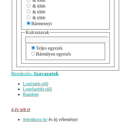
& több
& több
& több
& több
Bármennyi
Kulcsszavak
Teljes egyezés
Bármilyen egyezés
Rendezés:
Szavazatok
Legújabb elől
Legrégebbi elől
Random
4 év telt el
Jelentkezz be
és írj véleményt