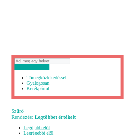
Útvonaltervezés
Tömegközlekedéssel
Gyalogosan
Kerékpárral
Szűrő
Rendezés:
Legtöbbet értékelt
Legújabb elől
Legrégebbi elől