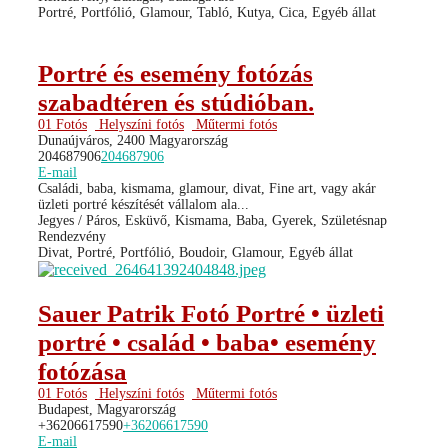
Portré, Portfólió, Glamour, Tabló, Kutya, Cica, Egyéb állat
Portré és esemény fotózás
szabadtéren és stúdióban.
01 Fotós
Helyszíni fotós
Műtermi fotós
Dunaújváros, 2400 Magyarország
204687906
204687906
E-mail
Családi, baba, kismama, glamour, divat, Fine art, vagy akár
üzleti portré készítését vállalom ala...
Jegyes / Páros, Esküvő, Kismama, Baba, Gyerek, Születésnap
Rendezvény
Divat, Portré, Portfólió, Boudoir, Glamour, Egyéb állat
Sauer Patrik Fotó Portré • üzleti
portré • család • baba• esemény
fotózása
01 Fotós
Helyszíni fotós
Műtermi fotós
Budapest, Magyarország
+36206617590
+36206617590
E-mail