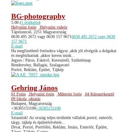
BG-photography
5.00
(
1 értékelés
)
Helyszíni fotós
Helyszíni videós
Tápiószecső, 2251 Magyarország
0630 495 2672 vagy 0630 157 9671
0630 495 2672 vagy 0630
157 9671
E-mail
Ha megfizethető fotósokra vágysz ,akik jól elvégzik a dolgukat
és megbízhatóak ,akkor keress mink...
Jegyes / Páros, Esküvő, Keresztelő, Születésnap
Rendezvény, Ballagás, Szalagavató
Portré, Reklám, Épület, Tájkép
Gehring János
01 Fotós
Helyszíni fotós
Műtermi fotós
04 Képszerkesztő
09 Iskola, oktatás
Budapest, Magyarország
+36305151100
+36305151100
E-mail
Sziasztok! Az ország teljes területén vállalok portré, enteriőr,
tárgy, tájkép és épületfelvétele...
Divat, Portré, Portfólió, Reklám, Imázs, Enteriőr, Épület,
Tárgy, Tájkép, Gastro