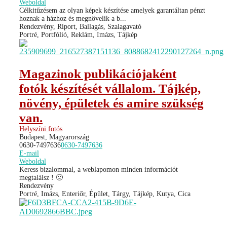
Weboldal
Célkitűzésem az olyan képek készítése amelyek garantáltan pénzt
hoznak a házhoz és megnövelik a b...
Rendezvény, Riport, Ballagás, Szalagavató
Portré, Portfólió, Reklám, Imázs, Tájkép
Magazinok publikációjaként
fotók készítését vállalom. Tájkép,
növény, épületek és amire szükség
van.
Helyszíni fotós
Budapest, Magyarország
0630-7497636
0630-7497636
E-mail
Weboldal
Keress bizalommal, a weblapomon minden információt
megtalálsz ! 🙂
Rendezvény
Portré, Imázs, Enteriőr, Épület, Tárgy, Tájkép, Kutya, Cica