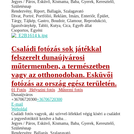
Jegyes / Páros, Esküvő, Kismama, Baba, Gyerek, Keresztelő,
Születésnap
Rendezvény, Riport, Ballagás, Szalagavató
Divat, Portré, Portfólió, Reklám, Imázs, Enteriőr, Épület,
Tárgy, Tájkép, Gastro, Boudoir, Glamour, Reprodukció,
Igazolványkép, Tabló, Kutya, Cica, Egyéb állat
Csoportos, Egyéni
Családi fotózás sok játékkal
felszerelt dunaújvárosi
műtermemben, a természetben
vagy az otthonodoban. Esküvői
fotózás az ország egész területén.
01 Fotós
Helyszíni fotós
Műtermi fotós
Dunaújváros
+36706720300
+36706720300
E-mail
Weboldal
Családi fotós vagyok, aki szívvel-lélekkel végig kíséri a családot
a jegyesfotóktól kezdve a baba...
Jegyes / Páros, Esküvő, Kismama, Baba, Gyerek, Keresztelő,
Születésnap
Rendezvény, Ballagás, Szalagavató