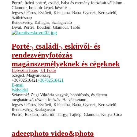
Portré, üzleti portré, család, baba és esemény fotózását vállalom.
Glamour, boudoir képek készíté...
Jegyes / Páros, Esküvő, Kismama, Baba, Gyerek, Keresztelő,
Születésnap
Rendezvény, Ballagás, Szalagavató
Divat, Portré, Boudoir, Glamour, Tabló
Porté-, családi-, esküvői- és
rendezvényfotózás
magánszemélyeknek és cégeknek
Helyszíni fotós
01 Fotós
Szeged, Magyarország
+36702516421
+36702516421
E-mail
Weboldal
Sziasztok! Zugi Viktória vagyok, hobbifotós, és életem
meghatározó része a fotózás. Ha választano...
Jegyes / Páros, Esküvő, Kismama, Baba, Gyerek, Keresztelő
Rendezvény, Szalagavató
Portré, Reklám, Enteriőr, Tárgy, Tájkép, Glamour, Kutya, Cica
adeeephoto video&photo