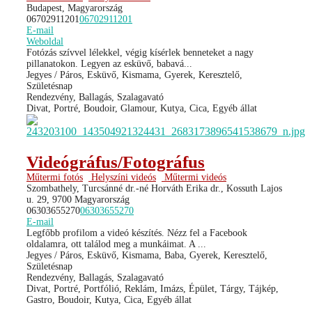
Budapest, Magyarország
06702911201
06702911201
E-mail
Weboldal
Fotózás szívvel lélekkel, végig kísérlek benneteket a nagy
pillanatokon. Legyen az esküvő, babavá...
Jegyes / Páros, Esküvő, Kismama, Gyerek, Keresztelő,
Születésnap
Rendezvény, Ballagás, Szalagavató
Divat, Portré, Boudoir, Glamour, Kutya, Cica, Egyéb állat
Videógráfus/Fotográfus
Műtermi fotós
Helyszíni videós
Műtermi videós
Szombathely, Turcsánné dr.-né Horváth Erika dr., Kossuth Lajos
u. 29, 9700 Magyarország
06303655270
06303655270
E-mail
Legfőbb profilom a videó készítés. Nézz fel a Facebook
oldalamra, ott találod meg a munkáimat. A ...
Jegyes / Páros, Esküvő, Kismama, Baba, Gyerek, Keresztelő,
Születésnap
Rendezvény, Ballagás, Szalagavató
Divat, Portré, Portfólió, Reklám, Imázs, Épület, Tárgy, Tájkép,
Gastro, Boudoir, Kutya, Cica, Egyéb állat