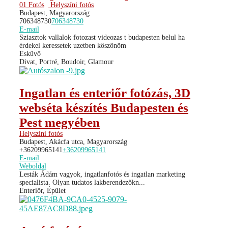
01 Fotós
Helyszíni fotós
Budapest, Magyarország
706348730
706348730
E-mail
Sziasztok vallalok fotozast videozas t budapesten belul ha
érdekel keressetek uzetben köszönöm
Esküvő
Divat, Portré, Boudoir, Glamour
Ingatlan és enteriőr fotózás, 3D
webséta készítés Budapesten és
Pest megyében
Helyszíni fotós
Budapest, Akácfa utca, Magyarország
+36209965141
+36209965141
E-mail
Weboldal
Lesták Ádám vagyok, ingatlanfotós és ingatlan marketing
specialista. Olyan tudatos lakberendezőkn...
Enteriőr, Épület