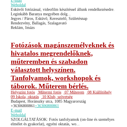
E-mail
Weboldal
Esküvői fotózással, videofilm készítéssel állunk rendelkezésedre.
Leginkább Baranya megyében dolg...
Jegyes / Páros, Esküvő, Keresztelő, Születésnap
Rendezvény, Ballagás, Szalagavató
Reklám, Imázs
Fotózások magánszemélyeknek és
hivatalos megrendelőknek,
műteremben és szabadon
választott helyszínen.
Tanfolyamok, workshopok és
táborok. Műterem bérlés.
Helyszíni fotós
Műtermi fotós
07 Műterem
08 Kiállítóhely
09 Iskola, oktatás
10 Klub, szövetség
Budapest, Horánszky utca, 1085 Magyarország
+36306800861
+36306800861
E-mail
Weboldal
SZOLGÁLTATÁSOK: Fotós tanfolyamok (on-line és személyes
elmélet és gyakorlat), egyéni oktatás, wo...