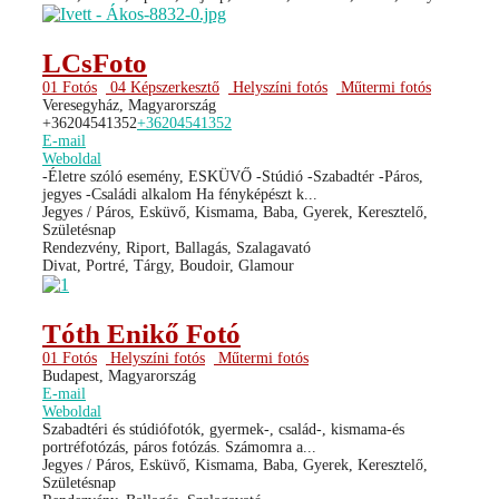
LCsFoto
01 Fotós
04 Képszerkesztő
Helyszíni fotós
Műtermi fotós
Veresegyház, Magyarország
+36204541352
+36204541352
E-mail
Weboldal
-Életre szóló esemény, ESKÜVŐ -Stúdió -Szabadtér -Páros,
jegyes -Családi alkalom Ha fényképészt k...
Jegyes / Páros, Esküvő, Kismama, Baba, Gyerek, Keresztelő,
Születésnap
Rendezvény, Riport, Ballagás, Szalagavató
Divat, Portré, Tárgy, Boudoir, Glamour
Tóth Enikő Fotó
01 Fotós
Helyszíni fotós
Műtermi fotós
Budapest, Magyarország
E-mail
Weboldal
Szabadtéri és stúdiófotók, gyermek-, család-, kismama-és
portréfotózás, páros fotózás. Számomra a...
Jegyes / Páros, Esküvő, Kismama, Baba, Gyerek, Keresztelő,
Születésnap