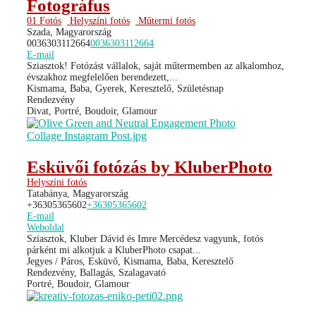
Fotográfus
01 Fotós
Helyszíni fotós
Műtermi fotós
Szada, Magyarország
0036303112664
0036303112664
E-mail
Sziasztok! Fotózást vállalok, saját műtermemben az alkalomhoz,
évszakhoz megfelelően berendezett,...
Kismama, Baba, Gyerek, Keresztelő, Születésnap
Rendezvény
Divat, Portré, Boudoir, Glamour
Esküvői fotózás by KluberPhoto
Helyszíni fotós
Tatabánya, Magyarország
+36305365602
+36305365602
E-mail
Weboldal
Sziasztok, Kluber Dávid és Imre Mercédesz vagyunk, fotós
párként mi alkotjuk a KluberPhoto csapat...
Jegyes / Páros, Esküvő, Kismama, Baba, Keresztelő
Rendezvény, Ballagás, Szalagavató
Portré, Boudoir, Glamour