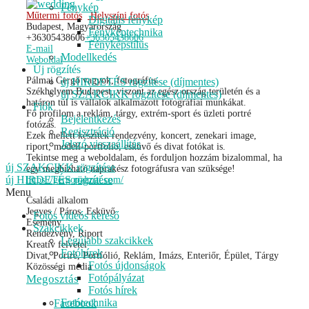
Fénykép
Műtermi fotós
Helyszíni fotós
Digitális fénykép
Budapest, Magyarország
Fényképtechnika
+36305438606
+36305438606
Fényképstílus
E-mail
Modellkedés
Weboldal
Új rögzítés
Pálmai Gergő vagyok, fotográfus.
új HIRDETÉS rögzítése (díjmentes)
Székhelyem Budapest, viszont az egész ország területén és a
új SZAKCIKK rögzítése (díjmentes)
határon túl is vállalok alkalmazott fotográfiai munkákat.
Fiók
Fő profilom a reklám, tárgy, extrém-sport és üzleti portré
Bejelentkezés
fotózás.
Regisztráció
Ezek mellett készítek rendezvény, koncert, zenekari image,
Jelszó visszaállítás
riport, modell-portfolió, esküvő és divat fotókat is.
Tekintse meg a weboldalam, és forduljon hozzám bizalommal, ha
új SZAKCIKK rögzítése
egy megbízható naprakész fotográfusra van szüksége!
új HIRDETÉS rögzítése
https://gergopalmai.com/
Menu
Családi alkalom
Jegyes / Páros, Esküvő
Fotós videós kereső
Esemény
Szakcikkek
Rendezvény, Riport
Legújabb szakcikkek
Kreatív felvétel
Fotóhírek
Divat, Portré, Portfólió, Reklám, Imázs, Enteriőr, Épület, Tárgy
Fotós újdonságok
Közösségi média
Fotópályázat
Megosztás
Fotós hírek
Fotótechnika
Facebook