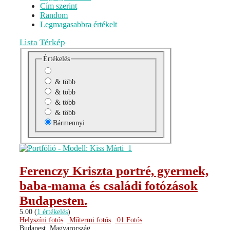
Cím szerint
Random
Legmagasabbra értékelt
Lista
Térkép
Értékelés
& több
& több
& több
& több
Bármennyi
Ferenczy Kriszta portré, gyermek,
baba-mama és családi fotózások
Budapesten.
5.00
(
1 értékelés
)
Helyszíni fotós
Műtermi fotós
01 Fotós
Budapest, Magyarország