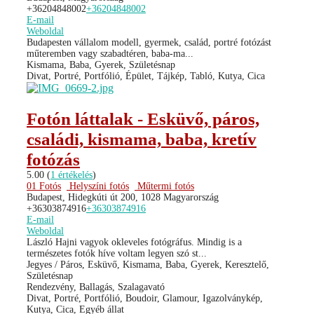
+36204848002
+36204848002
E-mail
Weboldal
Budapesten vállalom modell, gyermek, család, portré fotózást
műteremben vagy szabadtéren, baba-ma...
Kismama, Baba, Gyerek, Születésnap
Divat, Portré, Portfólió, Épület, Tájkép, Tabló, Kutya, Cica
Fotón láttalak - Esküvő, páros,
családi, kismama, baba, kretív
fotózás
5.00
(
1 értékelés
)
01 Fotós
Helyszíni fotós
Műtermi fotós
Budapest, Hidegkúti út 200, 1028 Magyarország
+36303874916
+36303874916
E-mail
Weboldal
László Hajni vagyok okleveles fotógráfus. Mindig is a
természetes fotók híve voltam legyen szó st...
Jegyes / Páros, Esküvő, Kismama, Baba, Gyerek, Keresztelő,
Születésnap
Rendezvény, Ballagás, Szalagavató
Divat, Portré, Portfólió, Boudoir, Glamour, Igazolványkép,
Kutya, Cica, Egyéb állat