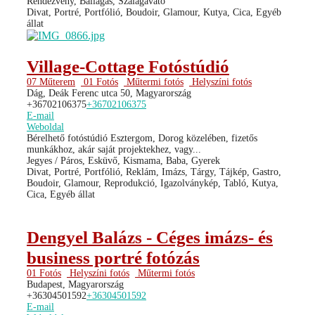
Rendezvény, Ballagás, Szalagavató
Divat, Portré, Portfólió, Boudoir, Glamour, Kutya, Cica, Egyéb
állat
Village-Cottage Fotóstúdió
07 Műterem
01 Fotós
Műtermi fotós
Helyszíni fotós
Dág, Deák Ferenc utca 50, Magyarország
+36702106375
+36702106375
E-mail
Weboldal
Bérelhető fotóstúdió Esztergom, Dorog közelében, fizetős
munkákhoz, akár saját projektekhez, vagy...
Jegyes / Páros, Esküvő, Kismama, Baba, Gyerek
Divat, Portré, Portfólió, Reklám, Imázs, Tárgy, Tájkép, Gastro,
Boudoir, Glamour, Reprodukció, Igazolványkép, Tabló, Kutya,
Cica, Egyéb állat
Dengyel Balázs - Céges imázs- és
business portré fotózás
01 Fotós
Helyszíni fotós
Műtermi fotós
Budapest, Magyarország
+36304501592
+36304501592
E-mail