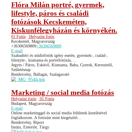
Flóra Milán portré, gyermek,
lifestyle, páros és családi
fotózások Kecskeméten,
Kiskunfélegyházán és környékén.
01 Fotós
Helyszíni fotós
Kecskemét, Magyarország
+36306569809
+36306569809
E-mail
Szabadtéri és stúdiófotók igény esetén, gyermek-, család-,
lifestyle-, kismama-és portréfotózás, ...
Jegyes / Páros, Esküvő, Kismama, Baba, Gyerek, Keresztelő,
Születésnap
Rendezvény, Ballagás, Szalagavató
Marketing / social media fotózás
Helyszíni fotós
01 Fotós
Budapest, Magyarország
E-mail
Online marketinggel és social media felületek kezelésével
foglalkozom. A fotózást mint kiegészítő...
Rendezvény, Riport
Imázs, Enteriőr, Tárgy