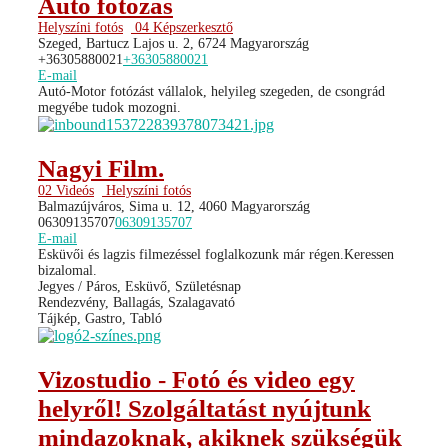
Autó fotózás
Helyszíni fotós
04 Képszerkesztő
Szeged, Bartucz Lajos u. 2, 6724 Magyarország
+36305880021
+36305880021
E-mail
Autó-Motor fotózást vállalok, helyileg szegeden, de csongrád
megyébe tudok mozogni.
Nagyi Film.
02 Videós
Helyszíni fotós
Balmazújváros, Sima u. 12, 4060 Magyarország
06309135707
06309135707
E-mail
Esküvői és lagzis filmezéssel foglalkozunk már régen.Keressen
bizalomal.
Jegyes / Páros, Esküvő, Születésnap
Rendezvény, Ballagás, Szalagavató
Tájkép, Gastro, Tabló
Vizostudio - Fotó és video egy
helyről! Szolgáltatást nyújtunk
mindazoknak, akiknek szükségük