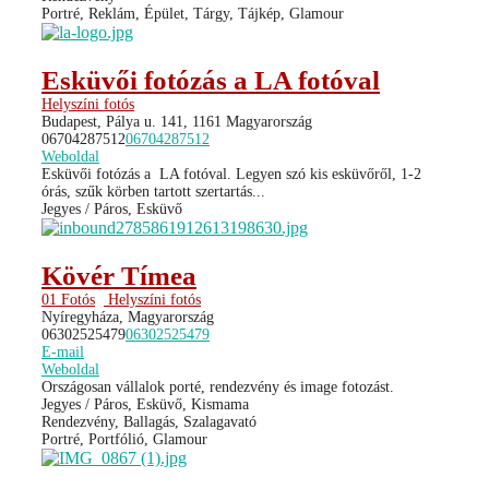
Portré, Reklám, Épület, Tárgy, Tájkép, Glamour
Esküvői fotózás a LA fotóval
Helyszíni fotós
Budapest, Pálya u. 141, 1161 Magyarország
06704287512
06704287512
Weboldal
Esküvői fotózás a LA fotóval. Legyen szó kis esküvőről, 1-2
órás, szűk körben tartott szertartás...
Jegyes / Páros, Esküvő
Kövér Tímea
01 Fotós
Helyszíni fotós
Nyíregyháza, Magyarország
06302525479
06302525479
E-mail
Weboldal
Országosan vállalok porté, rendezvény és image fotozást.
Jegyes / Páros, Esküvő, Kismama
Rendezvény, Ballagás, Szalagavató
Portré, Portfólió, Glamour