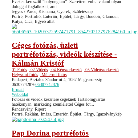
Éveken keresztül “bolyongtam”. Szerettem volna valami olyan
dologgal foglalkozni, ami...
Jegyes / Páros, Kismama, Gyerek, Születésnap
Portré, Portfólió, Enteriőr, Épület, Tárgy, Boudoir, Glamour,
Kutya, Cica, Egyéb állat
Céges fotózás, üzleti
portréfotózás, videók készítése -
Kálmán Kristóf
01 Fotós
02 Videós
04 Képszerkesztő
05 Videószerkesztő
Helyszíni fotós
Műtermi fotós
Budapest, Asztalos Sándor út 4, 1087 Magyarország
06307742876
06307742876
E-mail
Weboldal
Fotózás és videók készítése cégeknek Tartalomgyártás
hatékonyan, marketing szemlélettel Céges fot...
Rendezvény, Riport
Portré, Reklám, Imázs, Enteriőr, Épület, Tárgy, Igazolványkép
Pap Dorina portréfotós