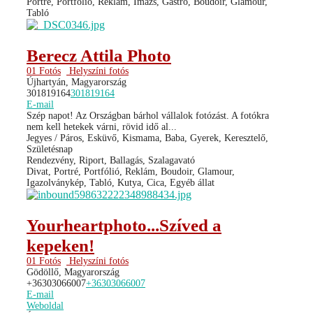
Portré, Portfólió, Reklám, Imázs, Gastro, Boudoir, Glamour,
Tabló
Berecz Attila Photo
01 Fotós
Helyszíni fotós
Újhartyán, Magyarország
301819164
301819164
E-mail
Szép napot! Az Országban bárhol vállalok fotózást. A fotókra
nem kell hetekek várni, rövid idő al...
Jegyes / Páros, Esküvő, Kismama, Baba, Gyerek, Keresztelő,
Születésnap
Rendezvény, Riport, Ballagás, Szalagavató
Divat, Portré, Portfólió, Reklám, Boudoir, Glamour,
Igazolványkép, Tabló, Kutya, Cica, Egyéb állat
Yourheartphoto...Szíved a
kepeken!
01 Fotós
Helyszíni fotós
Gödöllő, Magyarország
+36303066007
+36303066007
E-mail
Weboldal