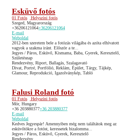
Esküvő fotós
01 Fotós
Helyszíni fotós
Szeged, Magyarország
+36206121064
+36206121064
E-mail
Weboldal
2012-ben szeretem bele a fotózás világába és azóta elhívatott
vagyok a szakma iránt. Először a te...
Jegyes / Páros, Esküvő, Kismama, Baba, Gyerek, Keresztelő,
Születésnap
Rendezvény, Riport, Ballagás, Szalagavató
Divat, Portré, Portfólió, Reklám, Épület, Tárgy, Tájkép,
Glamour, Reprodukció, Igazolványkép, Tabló
Falusi Roland fotó
01 Fotós
Helyszíni fotós
Mór, Hungary
+36 203880377
+36 203880377
E-mail
Weboldal
Kedves Jegyespár! Amennyiben még nem találtátok meg az
esküvőtökre a fotóst, keressetek bizalomma...
Jegyes / Páros, Esküvő, Gyerek, Keresztelő
Rendezvény