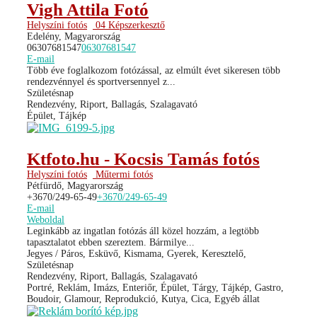
Vigh Attila Fotó
Helyszíni fotós
04 Képszerkesztő
Edelény, Magyarország
06307681547
06307681547
E-mail
Több éve foglalkozom fotózással, az elmúlt évet sikeresen több
rendezvénnyel és sportversennyel z...
Születésnap
Rendezvény, Riport, Ballagás, Szalagavató
Épület, Tájkép
Ktfoto.hu - Kocsis Tamás fotós
Helyszíni fotós
Műtermi fotós
Pétfürdő, Magyarország
+3670/249-65-49
+3670/249-65-49
E-mail
Weboldal
Leginkább az ingatlan fotózás áll közel hozzám, a legtöbb
tapasztalatot ebben szereztem. Bármilye...
Jegyes / Páros, Esküvő, Kismama, Gyerek, Keresztelő,
Születésnap
Rendezvény, Riport, Ballagás, Szalagavató
Portré, Reklám, Imázs, Enteriőr, Épület, Tárgy, Tájkép, Gastro,
Boudoir, Glamour, Reprodukció, Kutya, Cica, Egyéb állat