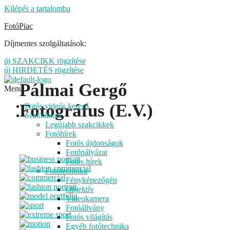
Kilépés a tartalomba
FotóPiac
Díjmentes szolgáltatások:
új SZAKCIKK rögzítése
új HIRDETÉS rögzítése
Pálmai Gergő
Menu
Fotográfus (E.V.)
Fotós videós kereső
Szakcikkek
Legújabb szakcikkek
Fotóhírek
Fotós újdonságok
Fotópályázat
Fotós hírek
Fotótechnika
Fényképezőgép
Objektív
Videokamera
Fotóállvány
Fotós világítás
Egyéb fotótechnika