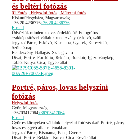
és beltéri fotózás
01 Fotós
Helyszíni fotós
Műtermi fotós
Kiskunfélegyháza, Magyarország
+36 20 4236776
+36 20 4236776
E-mail
Üdvözlök minden kedves érdeklődőt! Fotográfus
szakképesítéssel vállalok rendezvény-(esküvő, szüli...
Jegyes / Páros, Esküvő, Kismama, Gyerek, Keresztelő,
Születésnap
Rendezvény, Ballagás, Szalagavató
Divat, Portré, Portfólió, Reklám, Boudoir, Igazolványkép,
Tabló, Kutya, Cica, Egyéb állat
Portré, páros, lovas helyszíni
fotózás
Helyszíni fotós
Győr, Magyarország
+36703417064
+36703417064
E-mail
Győr és környékén vállalok helyszíni fotózásokat! Portré, páros,
lovas és egyéb állatos témákban.
Jegyes / Páros, Kismama, Baba, Gyerek
Divat, Portré, Reklám, Kutya, Cica, Egyéb állat