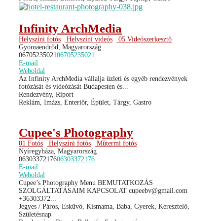
Infinity ArchMedia
Helyszíni fotós
Helyszíni videós
05 Videószerkesztő
Gyomaendrőd, Magyarország
06705235021
06705235021
E-mail
Weboldal
Az Infinity ArchMedia vállalja üzleti és egyéb rendezvények
fotózását és videózását Budapesten és...
Rendezvény, Riport
Reklám, Imázs, Enteriőr, Épület, Tárgy, Gastro
Cupee's Photography
01 Fotós
Helyszíni fotós
Műtermi fotós
Nyíregyháza, Magyarország
06303372176
06303372176
E-mail
Weboldal
Cupee’s Photography Menu BEMUTATKOZÁS
SZOLGÁLTATÁSAIM KAPCSOLAT cupeebv@gmail.com
+36303372...
Jegyes / Páros, Esküvő, Kismama, Baba, Gyerek, Keresztelő,
Születésnap