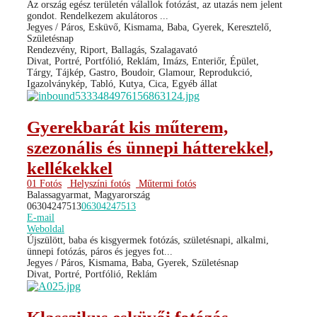
Az ország egész területén válallok fotózást, az utazás nem jelent
gondot. Rendelkezem akulátoros ...
Jegyes / Páros, Esküvő, Kismama, Baba, Gyerek, Keresztelő,
Születésnap
Rendezvény, Riport, Ballagás, Szalagavató
Divat, Portré, Portfólió, Reklám, Imázs, Enteriőr, Épület,
Tárgy, Tájkép, Gastro, Boudoir, Glamour, Reprodukció,
Igazolványkép, Tabló, Kutya, Cica, Egyéb állat
Gyerekbarát kis műterem,
szezonális és ünnepi hátterekkel,
kellékekkel
01 Fotós
Helyszíni fotós
Műtermi fotós
Balassagyarmat, Magyarország
06304247513
06304247513
E-mail
Weboldal
Újszülött, baba és kisgyermek fotózás, születésnapi, alkalmi,
ünnepi fotózás, páros és jegyes fot...
Jegyes / Páros, Kismama, Baba, Gyerek, Születésnap
Divat, Portré, Portfólió, Reklám