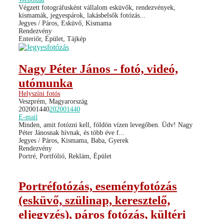
Végzett fotográfusként vállalom esküvők, rendezvények,
kismamák, jegyespárok, lakásbelsők fotózás...
Jegyes / Páros, Esküvő, Kismama
Rendezvény
Enteriőr, Épület, Tájkép
Nagy Péter János - fotó, videó,
utómunka
Helyszíni fotós
Veszprém, Magyarország
202001440
202001440
E-mail
Minden, amit fotózni kell, földön vízen levegőben. Üdv! Nagy
Péter Jánosnak hívnak, és több éve f...
Jegyes / Páros, Kismama, Baba, Gyerek
Rendezvény
Portré, Portfólió, Reklám, Épület
Portréfotózás, eseményfotózás
(esküvő, szülinap, keresztelő,
eljegyzés), páros fotózás, kültéri