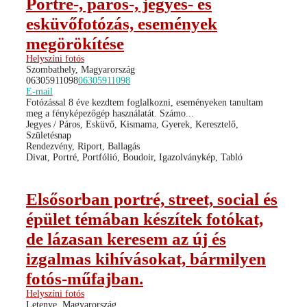
Portré-, páros-, jegyes- és
esküvőfotózás, események
megörökítése
Helyszíni fotós
Szombathely, Magyarország
06305911098
06305911098
E-mail
Fotózással 8 éve kezdtem foglalkozni, eseményeken tanultam
meg a fényképezőgép használatát. Számo...
Jegyes / Páros, Esküvő, Kismama, Gyerek, Keresztelő,
Születésnap
Rendezvény, Riport, Ballagás
Divat, Portré, Portfólió, Boudoir, Igazolványkép, Tabló
Elsősorban portré, street, social és
épület témában készítek fotókat,
de lázasan keresem az új és
izgalmas kihívásokat, bármilyen
fotós-műfajban.
Helyszíni fotós
Letenye, Magyarország