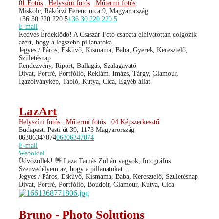
01 Fotós
Helyszíni fotós
Műtermi fotós
Miskolc, Rákóczi Ferenc utca 9, Magyarország
+36 30 220 220 5
+36 30 220 220 5
E-mail
Kedves Érdeklődő! A Császár Fotó csapata elhivatottan dolgozik
azért, hogy a legszebb pillanatoka...
Jegyes / Páros, Esküvő, Kismama, Baba, Gyerek, Keresztelő,
Születésnap
Rendezvény, Riport, Ballagás, Szalagavató
Divat, Portré, Portfólió, Reklám, Imázs, Tárgy, Glamour,
Igazolványkép, Tabló, Kutya, Cica, Egyéb állat
LazArt
Helyszíni fotós
Műtermi fotós
04 Képszerkesztő
Budapest, Pesti út 39, 1173 Magyarország
06306347074
06306347074
E-mail
Weboldal
Üdvözöllek! 👋 Laza Tamás Zoltán vagyok, fotográfus.
Szenvedélyem az, hogy a pillanatokat ...
Jegyes / Páros, Esküvő, Kismama, Baba, Keresztelő, Születésnap
Divat, Portré, Portfólió, Boudoir, Glamour, Kutya, Cica
Bruno - Photo Solutions