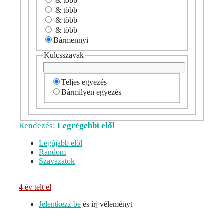
& több
& több
& több
& több
Bármennyi
Kulcsszavak
Teljes egyezés
Bármilyen egyezés
Rendezés:
Legrégebbi elől
Legújabb elől
Random
Szavazatok
4 év telt el
Jelentkezz be
és írj véleményt