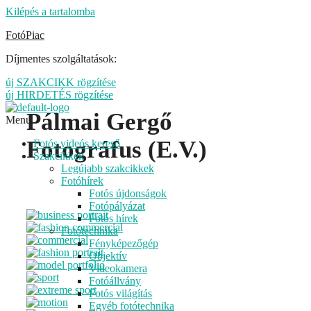
Kilépés a tartalomba
FotóPiac
Díjmentes szolgáltatások:
új SZAKCIKK rögzítése
új HIRDETÉS rögzítése
Pálmai Gergő
Menu
Fotográfus (E.V.)
Fotós videós kereső
Szakcikkek
Legújabb szakcikkek
Fotóhírek
Fotós újdonságok
Fotópályázat
Fotós hírek
Fotótechnika
Fényképezőgép
Objektív
Videokamera
Fotóállvány
Fotós világítás
Egyéb fotótechnika