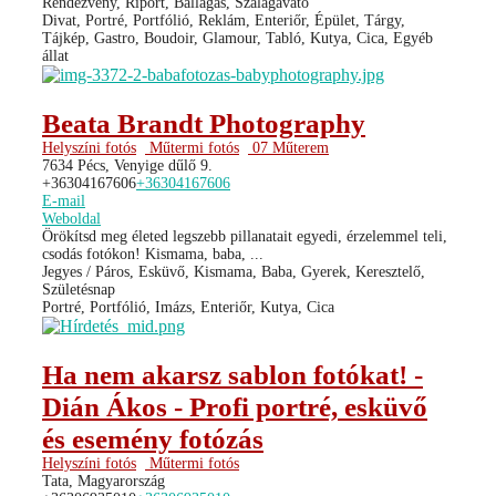
Rendezvény, Riport, Ballagás, Szalagavató
Divat, Portré, Portfólió, Reklám, Enteriőr, Épület, Tárgy,
Tájkép, Gastro, Boudoir, Glamour, Tabló, Kutya, Cica, Egyéb
állat
Beata Brandt Photography
Helyszíni fotós
Műtermi fotós
07 Műterem
7634 Pécs, Venyige dűlő 9.
+36304167606
+36304167606
E-mail
Weboldal
Örökítsd meg életed legszebb pillanatait egyedi, érzelemmel teli,
csodás fotókon! Kismama, baba, ...
Jegyes / Páros, Esküvő, Kismama, Baba, Gyerek, Keresztelő,
Születésnap
Portré, Portfólió, Imázs, Enteriőr, Kutya, Cica
Ha nem akarsz sablon fotókat! -
Dián Ákos - Profi portré, esküvő
és esemény fotózás
Helyszíni fotós
Műtermi fotós
Tata, Magyarország