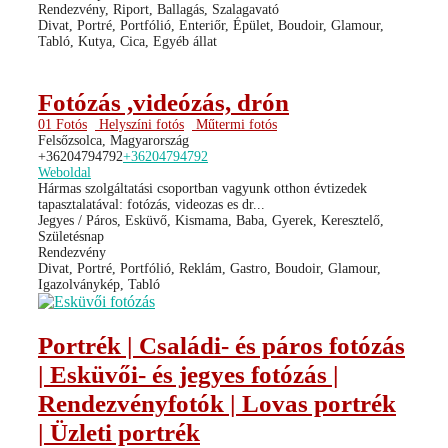
Rendezvény, Riport, Ballagás, Szalagavató
Divat, Portré, Portfólió, Enteriőr, Épület, Boudoir, Glamour,
Tabló, Kutya, Cica, Egyéb állat
Fotózás ,videózás, drón
01 Fotós
Helyszíni fotós
Műtermi fotós
Felsőzsolca, Magyarország
+36204794792
+36204794792
Weboldal
Hármas szolgáltatási csoportban vagyunk otthon évtizedek
tapasztalatával: fotózás, videozas es dr...
Jegyes / Páros, Esküvő, Kismama, Baba, Gyerek, Keresztelő,
Születésnap
Rendezvény
Divat, Portré, Portfólió, Reklám, Gastro, Boudoir, Glamour,
Igazolványkép, Tabló
Portrék | Családi- és páros fotózás
| Esküvői- és jegyes fotózás |
Rendezvényfotók | Lovas portrék
| Üzleti portrék