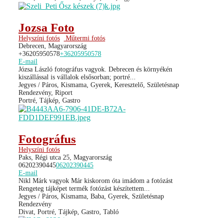
Jozsa Foto
Helyszíni fotós
Műtermi fotós
Debrecen, Magyarország
+36205950578
+36205950578
E-mail
Józsa László fotográfus vagyok. Debrecen és környékén
kiszállással is vállalok elsősorban; portré...
Jegyes / Páros, Kismama, Gyerek, Keresztelő, Születésnap
Rendezvény, Riport
Portré, Tájkép, Gastro
Fotográfus
Helyszíni fotós
Paks, Régi utca 25, Magyarország
06202390445
06202390445
E-mail
Nikl Márk vagyok Már kiskorom óta imádom a fotózást
Rengeteg tájképet termék fotózást készítettem...
Jegyes / Páros, Kismama, Baba, Gyerek, Születésnap
Rendezvény
Divat, Portré, Tájkép, Gastro, Tabló