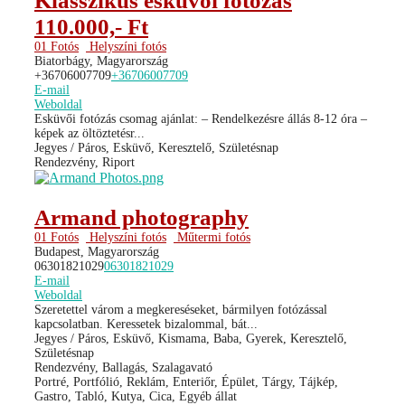
Klasszikus esküvői fotózás
110.000,- Ft
01 Fotós
Helyszíni fotós
Biatorbágy, Magyarország
+36706007709
+36706007709
E-mail
Weboldal
Esküvői fotózás csomag ajánlat: – Rendelkezésre állás 8-12 óra –
képek az öltöztetésr...
Jegyes / Páros, Esküvő, Keresztelő, Születésnap
Rendezvény, Riport
Armand photography
01 Fotós
Helyszíni fotós
Műtermi fotós
Budapest, Magyarország
06301821029
06301821029
E-mail
Weboldal
Szeretettel várom a megkereséseket, bármilyen fotózással
kapcsolatban. Keressetek bizalommal, bát...
Jegyes / Páros, Esküvő, Kismama, Baba, Gyerek, Keresztelő,
Születésnap
Rendezvény, Ballagás, Szalagavató
Portré, Portfólió, Reklám, Enteriőr, Épület, Tárgy, Tájkép,
Gastro, Tabló, Kutya, Cica, Egyéb állat