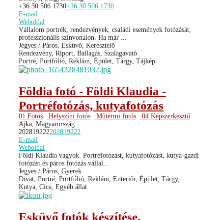
+36 30 506 1730
+36 30 506 1730
E-mail
Weboldal
Vállalom portrék, rendezvények, családi események fotózását,
professzionális színvonalon. Ha már ...
Jegyes / Páros, Esküvő, Keresztelő
Rendezvény, Riport, Ballagás, Szalagavató
Portré, Portfólió, Reklám, Épület, Tárgy, Tájkép
Földia fotó - Földi Klaudia -
Portréfotózás, kutyafotózás
01 Fotós
Helyszíni fotós
Műtermi fotós
04 Képszerkesztő
Ajka, Magyarország
202819222
202819222
E-mail
Weboldal
Földi Klaudia vagyok. Portréfotózást, kutyafotózást, kutya-gazdi
fotózást és páros fotózás vállal...
Jegyes / Páros, Gyerek
Divat, Portré, Portfólió, Reklám, Enteriőr, Épület, Tárgy,
Kutya, Cica, Egyéb állat
Esküvő fotók készítése,