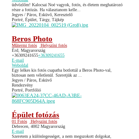
üdvözlőm! Kalocsai Noé vagyok, fotós, és életem meghatározó
része a fotózás. Ha választanom kelle...
Jegyes / Páros, Esküvő, Keresztelő
Portré, Épület, Tárgy, Tájkép
Beros Photo
Műtermi fotós
Helyszíni fotós
Érd, Magyarország
+36309241655
+36309241655
E-mail
Weboldal
Egy lelkes kis fotós csapatba botlottál a Beros Photo-val,
biztosan nem véletlenül. Szeretjük az ...
Jegyes / Páros, Esküvő
Rendezvény
Portré, Portfólió
Épület fotózás
01 Fotós
Helyszíni fotós
Debrecen, 4002 Magyarország
E-mail
Szeretem a különlegességet, a nem megszokott dolgokat,