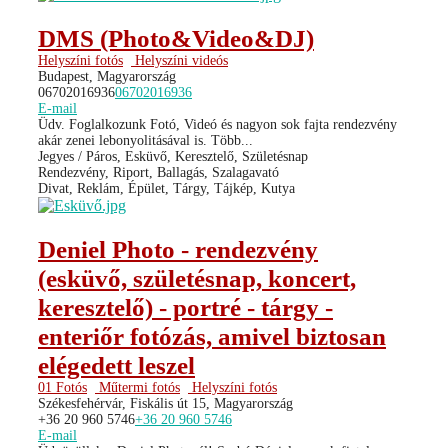
DMS (Photo&Video&DJ)
Helyszíni fotós
Helyszíni videós
Budapest, Magyarország
06702016936
06702016936
E-mail
Üdv. Foglalkozunk Fotó, Videó és nagyon sok fajta rendezvény
akár zenei lebonyolitásával is. Több...
Jegyes / Páros, Esküvő, Keresztelő, Születésnap
Rendezvény, Riport, Ballagás, Szalagavató
Divat, Reklám, Épület, Tárgy, Tájkép, Kutya
Deniel Photo - rendezvény
(esküvő, születésnap, koncert,
keresztelő) - portré - tárgy -
enteriőr fotózás, amivel biztosan
elégedett leszel
01 Fotós
Műtermi fotós
Helyszíni fotós
Székesfehérvár, Fiskális út 15, Magyarország
+36 20 960 5746
+36 20 960 5746
E-mail