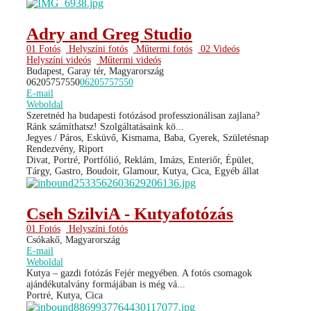
Adry and Greg Studio
01 Fotós
Helyszíni fotós
Műtermi fotós
02 Videós
Helyszíni videós
Műtermi videós
Budapest, Garay tér, Magyarország
06205757550
06205757550
E-mail
Weboldal
Szeretnéd ha budapesti fotózásod professzionálisan zajlana?
Ránk számíthatsz! Szolgáltatásaink kö...
Jegyes / Páros, Esküvő, Kismama, Baba, Gyerek, Születésnap
Rendezvény, Riport
Divat, Portré, Portfólió, Reklám, Imázs, Enteriőr, Épület,
Tárgy, Gastro, Boudoir, Glamour, Kutya, Cica, Egyéb állat
Cseh SzilviA - Kutyafotózás
01 Fotós
Helyszíni fotós
Csókakő, Magyarország
E-mail
Weboldal
Kutya – gazdi fotózás Fejér megyében. A fotós csomagok
ajándékutalvány formájában is még vá...
Portré, Kutya, Cica