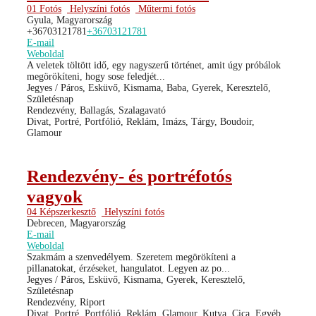
01 Fotós
Helyszíni fotós
Műtermi fotós
Gyula, Magyarország
+36703121781
+36703121781
E-mail
Weboldal
A veletek töltött idő, egy nagyszerű történet, amit úgy próbálok
megörökíteni, hogy sose feledjét...
Jegyes / Páros, Esküvő, Kismama, Baba, Gyerek, Keresztelő,
Születésnap
Rendezvény, Ballagás, Szalagavató
Divat, Portré, Portfólió, Reklám, Imázs, Tárgy, Boudoir,
Glamour
Rendezvény- és portréfotós
vagyok
04 Képszerkesztő
Helyszíni fotós
Debrecen, Magyarország
E-mail
Weboldal
Szakmám a szenvedélyem. Szeretem megörökíteni a
pillanatokat, érzéseket, hangulatot. Legyen az po...
Jegyes / Páros, Esküvő, Kismama, Gyerek, Keresztelő,
Születésnap
Rendezvény, Riport
Divat, Portré, Portfólió, Reklám, Glamour, Kutya, Cica, Egyéb