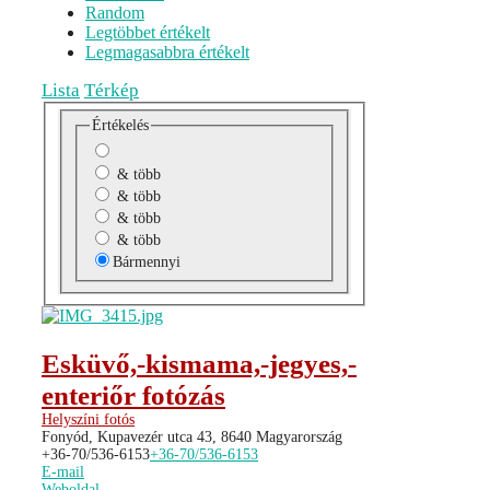
Random
Legtöbbet értékelt
Legmagasabbra értékelt
Lista
Térkép
Értékelés
& több
& több
& több
& több
Bármennyi
Esküvő,-kismama,-jegyes,-
enteriőr fotózás
Helyszíni fotós
Fonyód, Kupavezér utca 43, 8640 Magyarország
+36-70/536-6153
+36-70/536-6153
E-mail
Weboldal