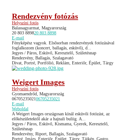
Rendezvény fotózás
Helyszíni fotós
Balassagyarmat, Magyarország
20 803 8898
20 803 8898
E-mail
Fényképész vagyok. Elsősorban rendezvények fotózásával
foglalkozom (koncert, ballagás, esküvő), d...
Jegyes / Páros, Esküvő, Keresztelő, Születésnap
Rendezvény, Ballagás, Szalagavató
Divat, Portré, Portfólió, Reklám, Enteriőr, Épület, Tárgy
Weigert Images
Helyszíni fotós
Gyomaendrőd, Magyarország
06705235021
06705235021
E-mail
Weboldal
A Weigert Images országosan kínál esküvői fotózást, az
előkészületektől akár a hajnali buliig. A...
Jegyes / Páros, Esküvő, Kismama, Gyerek, Keresztelő,
Születésnap
Rendezvény, Riport, Ballagás, Szalagavató
Portré, Imázs, Enteriőr, Épület, Tárgy, Tájkép, Gastro