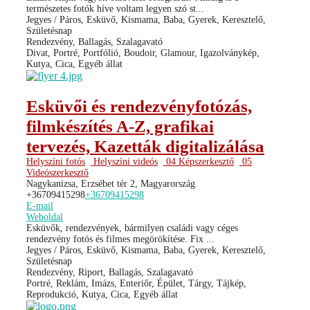
természetes fotók híve voltam legyen szó st...
Jegyes / Páros, Esküvő, Kismama, Baba, Gyerek, Keresztelő,
Születésnap
Rendezvény, Ballagás, Szalagavató
Divat, Portré, Portfólió, Boudoir, Glamour, Igazolványkép,
Kutya, Cica, Egyéb állat
Esküvői és rendezvényfotózás,
filmkészítés A-Z, grafikai
tervezés, Kazetták digitalizálása
Helyszíni fotós
Helyszíni videós
04 Képszerkesztő
05
Videószerkesztő
Nagykanizsa, Erzsébet tér 2, Magyarország
+36709415298
+36709415298
E-mail
Weboldal
Esküvők, rendezvények, bármilyen családi vagy céges
rendezvény fotós és filmes megörökítése. Fix ...
Jegyes / Páros, Esküvő, Kismama, Baba, Gyerek, Keresztelő,
Születésnap
Rendezvény, Riport, Ballagás, Szalagavató
Portré, Reklám, Imázs, Enteriőr, Épület, Tárgy, Tájkép,
Reprodukció, Kutya, Cica, Egyéb állat