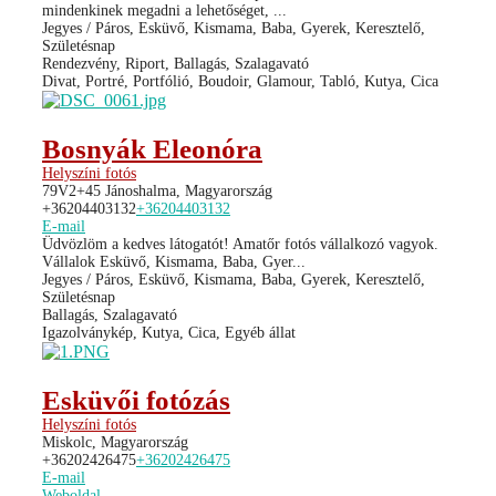
mindenkinek megadni a lehetőséget, ...
Jegyes / Páros, Esküvő, Kismama, Baba, Gyerek, Keresztelő,
Születésnap
Rendezvény, Riport, Ballagás, Szalagavató
Divat, Portré, Portfólió, Boudoir, Glamour, Tabló, Kutya, Cica
Bosnyák Eleonóra
Helyszíni fotós
79V2+45 Jánoshalma, Magyarország
+36204403132
+36204403132
E-mail
Üdvözlöm a kedves látogatót! Amatőr fotós vállalkozó vagyok.
Vállalok Esküvő, Kismama, Baba, Gyer...
Jegyes / Páros, Esküvő, Kismama, Baba, Gyerek, Keresztelő,
Születésnap
Ballagás, Szalagavató
Igazolványkép, Kutya, Cica, Egyéb állat
Esküvői fotózás
Helyszíni fotós
Miskolc, Magyarország
+36202426475
+36202426475
E-mail
Weboldal