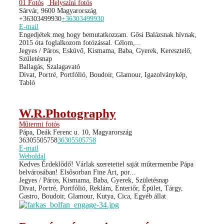
01 Fotós
Helyszíni fotós
Sárvár, 9600 Magyarország
+36303499930
+36303499930
E-mail
Engedjétek meg hogy bemutatkozzam. Gősi Balázsnak hívnak,
2015 óta foglalkozom fotózással. Célom,...
Jegyes / Páros, Esküvő, Kismama, Baba, Gyerek, Keresztelő,
Születésnap
Ballagás, Szalagavató
Divat, Portré, Portfólió, Boudoir, Glamour, Igazolványkép,
Tabló
W.R.Photography
Műtermi fotós
Pápa, Deák Ferenc u. 10, Magyarország
36305505758
36305505758
E-mail
Weboldal
Kedves Érdeklődő! Várlak szeretettel saját műtermembe Pápa
belvárosában! Elsősorban Fine Art, por...
Jegyes / Páros, Kismama, Baba, Gyerek, Születésnap
Divat, Portré, Portfólió, Reklám, Enteriőr, Épület, Tárgy,
Gastro, Boudoir, Glamour, Kutya, Cica, Egyéb állat