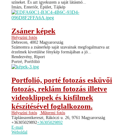
színeket. És azt igyekszem a saját látásmó...
Imázs, Enteriőr, Épület, Tájkép
Zsáner képek
Helyszíni fotós
Debrecen, 4002 Magyarország
Számomra a zsánerkép saját szavainak megfogalmazva az
érzelmek kivetülése fénykép formájában a jö...
Rendezvény, Riport
Portré, Portfólió
Portfolió, porté fotozás esküvői
fotozás, reklám fotozás illetve
videoklippek és kisfilmek
készítésével foglalkozom.
Helyszíni fotós
Műtermi fotós
Táplánszentkereszt, Rákóczi u. 26, 9761 Magyarország
+36305029892
+36305029892
E-mail
Weboldal