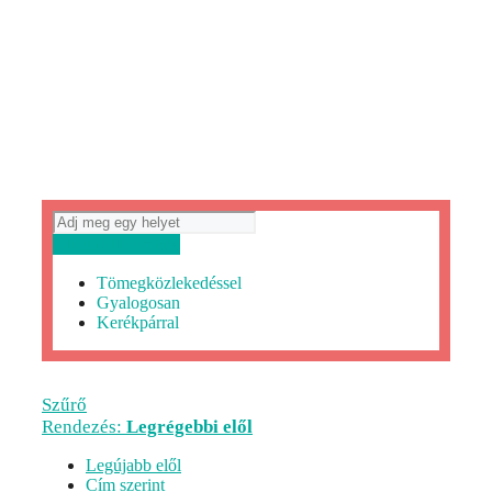
Útvonaltervezés
Tömegközlekedéssel
Gyalogosan
Kerékpárral
Szűrő
Rendezés:
Legrégebbi elől
Legújabb elől
Cím szerint