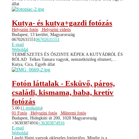
állat
Kutya- és kutya+gazdi fotózás
Helyszíni fotós
Helyszíni videós
Budapest, 13 kerület, Magyarország
06702631551
06702631551
E-mail
Weboldal
TERMÉSZETES ÉS ŐSZINTE KÉPEK A KUTYÁDRÓL ÉS
RÓLAD ​ Telkes Tamara vagyok, nemzetközileg elismert,...
Kutya, Cica, Egyéb állat
Fotón láttalak - Esküvő, páros,
családi, kismama, baba, kretív
fotózás
5.00
(
1 értékelés
)
01 Fotós
Helyszíni fotós
Műtermi fotós
Budapest, Hidegkúti út 200, 1028 Magyarország
+36303874916
+36303874916
E-mail
Weboldal
László Hajni vagyok okleveles fotógráfus. Mindig is a