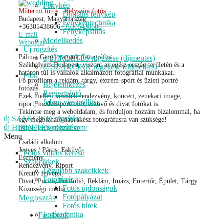
Fénykép
Műtermi fotós
Helyszíni fotós
Digitális fénykép
Budapest, Magyarország
Fényképtechnika
+36305438606
+36305438606
Fényképstílus
E-mail
Modellkedés
Weboldal
Új rögzítés
Pálmai Gergő vagyok, fotográfus.
új HIRDETÉS rögzítése (díjmentes)
Székhelyem Budapest, viszont az egész ország területén és a
új SZAKCIKK rögzítése (díjmentes)
határon túl is vállalok alkalmazott fotográfiai munkákat.
Fiók
Fő profilom a reklám, tárgy, extrém-sport és üzleti portré
Bejelentkezés
fotózás.
Regisztráció
Ezek mellett készítek rendezvény, koncert, zenekari image,
Jelszó visszaállítás
riport, modell-portfolió, esküvő és divat fotókat is.
Tekintse meg a weboldalam, és forduljon hozzám bizalommal, ha
új SZAKCIKK rögzítése
egy megbízható naprakész fotográfusra van szüksége!
új HIRDETÉS rögzítése
https://gergopalmai.com/
Menu
Családi alkalom
Jegyes / Páros, Esküvő
Fotós videós kereső
Esemény
Szakcikkek
Rendezvény, Riport
Legújabb szakcikkek
Kreatív felvétel
Fotóhírek
Divat, Portré, Portfólió, Reklám, Imázs, Enteriőr, Épület, Tárgy
Fotós újdonságok
Közösségi média
Fotópályázat
Megosztás
Fotós hírek
Fotótechnika
Facebook