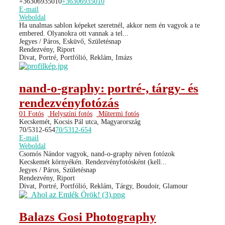
+36306935010
+36306935010
E-mail
Weboldal
Ha unalmas sablon képeket szeretnél, akkor nem én vagyok a te
embered. Olyanokra ott vannak a tel...
Jegyes / Páros, Esküvő, Születésnap
Rendezvény, Riport
Divat, Portré, Portfólió, Reklám, Imázs
nand-o-graphy: portré-, tárgy- és
rendezvényfotózás
01 Fotós
Helyszíni fotós
Műtermi fotós
Kecskemét, Kocsis Pál utca, Magyarország
70/5312-654
70/5312-654
E-mail
Weboldal
Csomós Nándor vagyok, nand-o-graphy néven fotózok
Kecskemét környékén. Rendezvényfotósként (kell...
Jegyes / Páros, Születésnap
Rendezvény, Riport
Divat, Portré, Portfólió, Reklám, Tárgy, Boudoir, Glamour
Balazs Gosi Photography