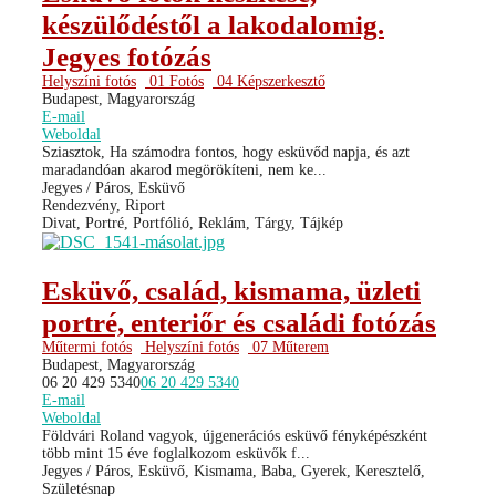
készülődéstől a lakodalomig.
Jegyes fotózás
Helyszíni fotós
01 Fotós
04 Képszerkesztő
Budapest, Magyarország
E-mail
Weboldal
Sziasztok, Ha számodra fontos, hogy esküvőd napja, és azt
maradandóan akarod megörökíteni, nem ke...
Jegyes / Páros, Esküvő
Rendezvény, Riport
Divat, Portré, Portfólió, Reklám, Tárgy, Tájkép
Esküvő, család, kismama, üzleti
portré, enteriőr és családi fotózás
Műtermi fotós
Helyszíni fotós
07 Műterem
Budapest, Magyarország
06 20 429 5340
06 20 429 5340
E-mail
Weboldal
Földvári Roland vagyok, újgenerációs esküvő fényképészként
több mint 15 éve foglalkozom esküvők f...
Jegyes / Páros, Esküvő, Kismama, Baba, Gyerek, Keresztelő,
Születésnap