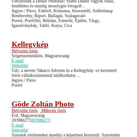
Üdvözöllek a Deniel Photonál! Szabó Dániel vagyok fiatal,
lendületes és mindig mosolygós fotográf...
Jegyes / Páros, Esküvő, Kismama, Keresztelő, Születésnap
Rendezvény, Riport, Ballagás, Szalagavató
Portré, Portfólió, Reklám, Enteriőr, Épület, Tárgy,
Igazolványkép, Tabló, Kutya, Cica
Kellegykép
Helyszíni fotós
Szigetszentmiklós, Magyarország
E-mail
Weboldal
Üdv, a nevem Vakarcs Adrienn és a Kellegykép -re keresztelt
fotós vállalkozásommal találkozhatsz ...
Jegyes / Páros
Portré
Göde Zoltán Photo
Helyszíni fotós
Műtermi fotós
Érd, Magyarország
203986273
203986273
E-mail
Weboldal
Szeretek történeteket mesélni a képeimen keresztül. Szeretném