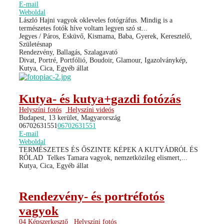
E-mail
Weboldal
László Hajni vagyok okleveles fotógráfus. Mindig is a
természetes fotók híve voltam legyen szó st...
Jegyes / Páros, Esküvő, Kismama, Baba, Gyerek, Keresztelő,
Születésnap
Rendezvény, Ballagás, Szalagavató
Divat, Portré, Portfólió, Boudoir, Glamour, Igazolványkép,
Kutya, Cica, Egyéb állat
Kutya- és kutya+gazdi fotózás
Helyszíni fotós
Helyszíni videós
Budapest, 13 kerület, Magyarország
06702631551
06702631551
E-mail
Weboldal
TERMÉSZETES ÉS ŐSZINTE KÉPEK A KUTYÁDRÓL ÉS
RÓLAD ​ Telkes Tamara vagyok, nemzetközileg elismert,...
Kutya, Cica, Egyéb állat
Rendezvény- és portréfotós
vagyok
04 Képszerkesztő
Helyszíni fotós