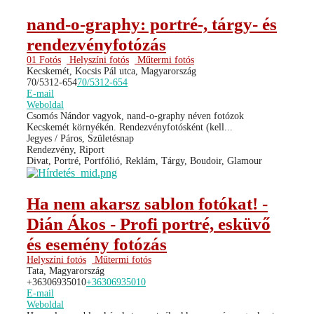
nand-o-graphy: portré-, tárgy- és
rendezvényfotózás
01 Fotós
Helyszíni fotós
Műtermi fotós
Kecskemét, Kocsis Pál utca, Magyarország
70/5312-654
70/5312-654
E-mail
Weboldal
Csomós Nándor vagyok, nand-o-graphy néven fotózok
Kecskemét környékén. Rendezvényfotósként (kell...
Jegyes / Páros, Születésnap
Rendezvény, Riport
Divat, Portré, Portfólió, Reklám, Tárgy, Boudoir, Glamour
Ha nem akarsz sablon fotókat! -
Dián Ákos - Profi portré, esküvő
és esemény fotózás
Helyszíni fotós
Műtermi fotós
Tata, Magyarország
+36306935010
+36306935010
E-mail
Weboldal