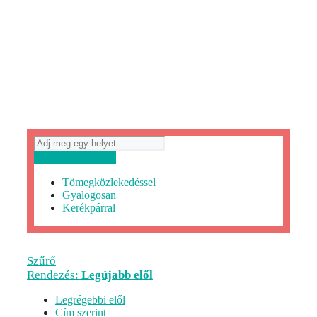
Útvonaltervezés
Tömegközlekedéssel
Gyalogosan
Kerékpárral
Szűrő
Rendezés:
Legújabb elől
Legrégebbi elől
Cím szerint