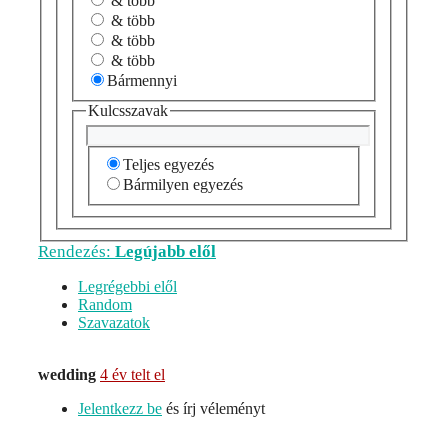
& több
& több
& több
& több
Bármennyi
Kulcsszavak
Teljes egyezés
Bármilyen egyezés
Rendezés:
Legújabb elől
Legrégebbi elől
Random
Szavazatok
wedding
4 év telt el
Jelentkezz be
és írj véleményt