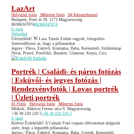
LazArt
Helyszíni fotós
Műtermi fotós
04 Képszerkesztő
Budapest, Pesti út 39, 1173 Magyarország
06306347074
06306347074
E-mail
Weboldal
Üdvözöllek! 👋 Laza Tamás Zoltán vagyok, fotográfus.
Szenvedélyem az, hogy a pillanatokat ...
Jegyes / Páros, Esküvő, Kismama, Baba, Keresztelő, Születésnap
Divat, Portré, Portfólió, Boudoir, Glamour, Kutya, Cica
Portrék | Családi- és páros fotózás
| Esküvői- és jegyes fotózás |
Rendezvényfotók | Lovas portrék
| Üzleti portrék
01 Fotós
Helyszíni fotós
Műtermi fotós
Miskolc, Rákóczi Ferenc utca 9, Magyarország
+36 30 220 220 5
+36 30 220 220 5
E-mail
Kedves Érdeklődő! A Császár Fotó csapata elhivatottan dolgozik
azért, hogy a legszebb pillanatoka...
Jegyes / Páros, Esküvő, Kismama, Baba, Gyerek, Keresztelő,