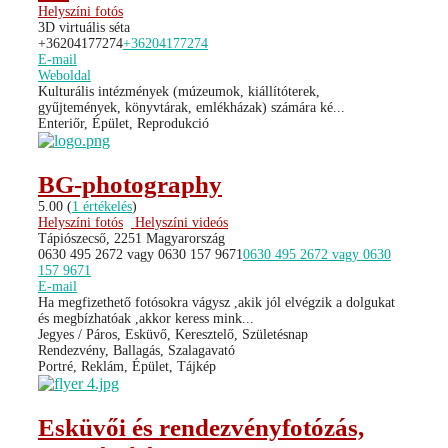
Helyszíni fotós
3D virtuális séta
+36204177274
+36204177274
E-mail
Weboldal
Kulturális intézmények (múzeumok, kiállítóterek,
gyűjtemények, könyvtárak, emlékházak) számára ké...
Enteriőr, Épület, Reprodukció
BG-photography
5.00
(
1 értékelés
)
Helyszíni fotós
Helyszíni videós
Tápiószecső, 2251 Magyarország
0630 495 2672 vagy 0630 157 9671
0630 495 2672 vagy 0630
157 9671
E-mail
Ha megfizethető fotósokra vágysz ,akik jól elvégzik a dolgukat
és megbízhatóak ,akkor keress mink...
Jegyes / Páros, Esküvő, Keresztelő, Születésnap
Rendezvény, Ballagás, Szalagavató
Portré, Reklám, Épület, Tájkép
Esküvői és rendezvényfotózás,