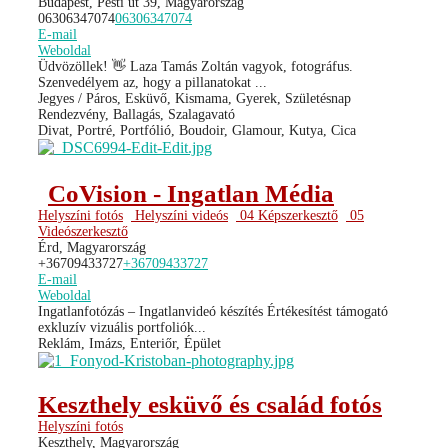
Budapest, Pesti út 39, Magyarország
06306347074
06306347074
E-mail
Weboldal
Üdvözöllek! 👋 Laza Tamás Zoltán vagyok, fotográfus.
Szenvedélyem az, hogy a pillanatokat ...
Jegyes / Páros, Esküvő, Kismama, Gyerek, Születésnap
Rendezvény, Ballagás, Szalagavató
Divat, Portré, Portfólió, Boudoir, Glamour, Kutya, Cica
CoVision - Ingatlan Média
Helyszíni fotós
Helyszíni videós
04 Képszerkesztő
05
Videószerkesztő
Érd, Magyarország
+36709433727
+36709433727
E-mail
Weboldal
Ingatlanfotózás – Ingatlanvideó készítés Értékesítést támogató
exkluzív vizuális portfoliók...
Reklám, Imázs, Enteriőr, Épület
Keszthely esküvő és család fotós
Helyszíni fotós
Keszthely, Magyarország