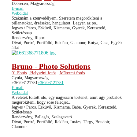
Debrecen, Magyarország
E-mail
Weboldal
Szakmám a szenvedélyem. Szeretem megörökíteni a
pillanatokat, érzéseket, hangulatot. Legyen az po...
Jegyes / Páros, Esküvő, Kismama, Gyerek, Keresztelő,
Születésnap
Rendezvény, Riport
Divat, Portré, Portfólió, Reklám, Glamour, Kutya, Cica, Egyéb
állat
Bruno - Photo Solutions
01 Fotós
Helyszíni fotós
Műtermi fotós
Gyula, Magyarország
+36703121781
+36703121781
E-mail
Weboldal
A veletek töltött idő, egy nagyszerű történet, amit úgy próbálok
megörökíteni, hogy sose feledjét...
Jegyes / Páros, Esküvő, Kismama, Baba, Gyerek, Keresztelő,
Születésnap
Rendezvény, Ballagás, Szalagavató
Divat, Portré, Portfólió, Reklám, Imázs, Tárgy, Boudoir,
Glamour