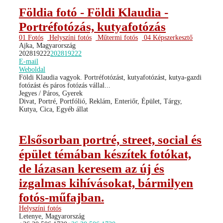
Földia fotó - Földi Klaudia -
Portréfotózás, kutyafotózás
01 Fotós
Helyszíni fotós
Műtermi fotós
04 Képszerkesztő
Ajka, Magyarország
202819222
202819222
E-mail
Weboldal
Földi Klaudia vagyok. Portréfotózást, kutyafotózást, kutya-gazdi
fotózást és páros fotózás vállal...
Jegyes / Páros, Gyerek
Divat, Portré, Portfólió, Reklám, Enteriőr, Épület, Tárgy,
Kutya, Cica, Egyéb állat
Elsősorban portré, street, social és
épület témában készítek fotókat,
de lázasan keresem az új és
izgalmas kihívásokat, bármilyen
fotós-műfajban.
Helyszíni fotós
Letenye, Magyarország