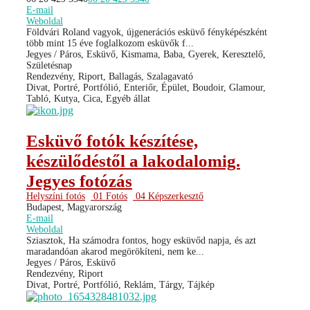
E-mail
Weboldal
Földvári Roland vagyok, újgenerációs esküvő fényképészként
több mint 15 éve foglalkozom esküvők f...
Jegyes / Páros, Esküvő, Kismama, Baba, Gyerek, Keresztelő,
Születésnap
Rendezvény, Riport, Ballagás, Szalagavató
Divat, Portré, Portfólió, Enteriőr, Épület, Boudoir, Glamour,
Tabló, Kutya, Cica, Egyéb állat
Esküvő fotók készítése,
készülődéstől a lakodalomig.
Jegyes fotózás
Helyszíni fotós
01 Fotós
04 Képszerkesztő
Budapest, Magyarország
E-mail
Weboldal
Sziasztok, Ha számodra fontos, hogy esküvőd napja, és azt
maradandóan akarod megörökíteni, nem ke...
Jegyes / Páros, Esküvő
Rendezvény, Riport
Divat, Portré, Portfólió, Reklám, Tárgy, Tájkép