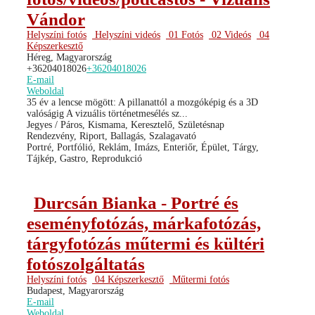
Vándor
Helyszíni fotós
Helyszíni videós
01 Fotós
02 Videós
04
Képszerkesztő
Héreg, Magyarország
+36204018026
+36204018026
E-mail
Weboldal
35 év a lencse mögött: A pillanattól a mozgóképig és a 3D
valóságig A vizuális történetmesélés sz...
Jegyes / Páros, Kismama, Keresztelő, Születésnap
Rendezvény, Riport, Ballagás, Szalagavató
Portré, Portfólió, Reklám, Imázs, Enteriőr, Épület, Tárgy,
Tájkép, Gastro, Reprodukció
Durcsán Bianka - Portré és
eseményfotózás, márkafotózás,
tárgyfotózás műtermi és kültéri
fotószolgáltatás
Helyszíni fotós
04 Képszerkesztő
Műtermi fotós
Budapest, Magyarország
E-mail
Weboldal