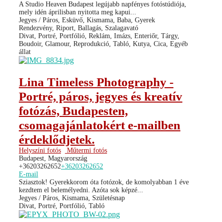
A Studio Heaven Budapest legújabb napfényes fotóstúdiója,
mely idén áprilisban nyitotta meg kapui...
Jegyes / Páros, Esküvő, Kismama, Baba, Gyerek
Rendezvény, Riport, Ballagás, Szalagavató
Divat, Portré, Portfólió, Reklám, Imázs, Enteriőr, Tárgy,
Boudoir, Glamour, Reprodukció, Tabló, Kutya, Cica, Egyéb
állat
Lina Timeless Photography -
Portré, páros, jegyes és kreatív
fotózás, Budapesten,
csomagajánlatokért e-mailben
érdeklődjetek.
Helyszíni fotós
Műtermi fotós
Budapest, Magyarország
+36203262652
+36203262652
E-mail
Sziasztok! Gyerekkorom óta fotózok, de komolyabban 1 éve
kezdtem el belemélyedni. Azóta sok képzé...
Jegyes / Páros, Kismama, Születésnap
Divat, Portré, Portfólió, Tabló