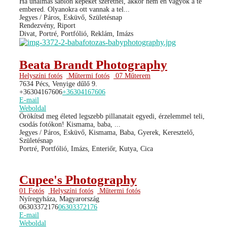
Ha unalmas sablon képeket szeretnél, akkor nem én vagyok a te
embered. Olyanokra ott vannak a tel...
Jegyes / Páros, Esküvő, Születésnap
Rendezvény, Riport
Divat, Portré, Portfólió, Reklám, Imázs
Beata Brandt Photography
Helyszíni fotós
Műtermi fotós
07 Műterem
7634 Pécs, Venyige dűlő 9.
+36304167606
+36304167606
E-mail
Weboldal
Örökítsd meg életed legszebb pillanatait egyedi, érzelemmel teli,
csodás fotókon! Kismama, baba, ...
Jegyes / Páros, Esküvő, Kismama, Baba, Gyerek, Keresztelő,
Születésnap
Portré, Portfólió, Imázs, Enteriőr, Kutya, Cica
Cupee's Photography
01 Fotós
Helyszíni fotós
Műtermi fotós
Nyíregyháza, Magyarország
06303372176
06303372176
E-mail
Weboldal