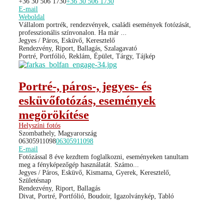
+36 30 506 1730
+36 30 506 1730
E-mail
Weboldal
Vállalom portrék, rendezvények, családi események fotózását,
professzionális színvonalon. Ha már ...
Jegyes / Páros, Esküvő, Keresztelő
Rendezvény, Riport, Ballagás, Szalagavató
Portré, Portfólió, Reklám, Épület, Tárgy, Tájkép
Portré-, páros-, jegyes- és
esküvőfotózás, események
megörökítése
Helyszíni fotós
Szombathely, Magyarország
06305911098
06305911098
E-mail
Fotózással 8 éve kezdtem foglalkozni, eseményeken tanultam
meg a fényképezőgép használatát. Számo...
Jegyes / Páros, Esküvő, Kismama, Gyerek, Keresztelő,
Születésnap
Rendezvény, Riport, Ballagás
Divat, Portré, Portfólió, Boudoir, Igazolványkép, Tabló