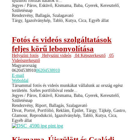
újszülött fotózás nálatok o...
Jegyes / Páros, Esküvő, Kismama, Baba, Gyerek, Keresztelő,
Születésnap
Rendezvény, Ballagás, Szalagavató
Tárgy, Igazolványkép, Tabló, Kutya, Cica, Egyéb állat
Fotós és videós szolgáltatások
feljes körű lebonyolítása
Helyszíni fotós
Helyszíni videós
04 Képszerkesztő
05
Videószerkesztő
Magyarország
06204538910
06204538910
E-mail
Weboldal
Társammal fotós és videós munkákat vállalunk az ország egész
területén. Széles portfólióval rende...
Jegyes / Páros, Esküvő, Kismama, Baba, Gyerek, Keresztelő,
Születésnap
Rendezvény, Riport, Ballagás, Szalagavató
Divat, Portré, Portfólió, Reklám, Épület, Tárgy, Tájkép, Gastro,
Glamour, Reprodukció, Igazolványkép, Tabló, Kutya, Cica,
Egyéb állat
Kismama, Újszülött és Családi