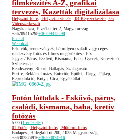
filmkészítés A-Z, grafikai
tervezés, Kazetták digitalizálása
Helyszíni fotós
Helyszíni videós
04 Képszerkesztő
05
Videószerkesztő
Nagykanizsa, Erzsébet tér 2, Magyarország
+36709415298
+36709415298
E-mail
Weboldal
Esküvők, rendezvények, bármilyen családi vagy céges
rendezvény fotós és filmes megörökítése. Fix ...
Jegyes / Páros, Esküvő, Kismama, Baba, Gyerek, Keresztelő,
Születésnap
Rendezvény, Riport, Ballagás, Szalagavató
Portré, Reklám, Imázs, Enteriőr, Épület, Tárgy, Tájkép,
Reprodukció, Kutya, Cica, Egyéb állat
Fotón láttalak - Esküvő, páros,
családi, kismama, baba, kretív
fotózás
5.00
(
1 értékelés
)
01 Fotós
Helyszíni fotós
Műtermi fotós
Budapest, Hidegkúti út 200, 1028 Magyarország
+36303874916
+36303874916