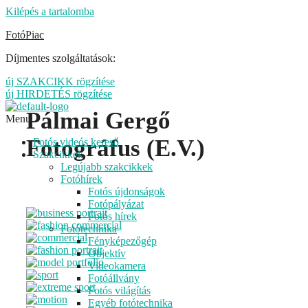
Kilépés a tartalomba
FotóPiac
Díjmentes szolgáltatások:
új SZAKCIKK rögzítése
új HIRDETÉS rögzítése
Pálmai Gergő
Menu
Fotográfus (E.V.)
Fotós videós kereső
Szakcikkek
Legújabb szakcikkek
Fotóhírek
Fotós újdonságok
Fotópályázat
Fotós hírek
Fotótechnika
Fényképezőgép
Objektív
Videokamera
Fotóállvány
Fotós világítás
Egyéb fotótechnika