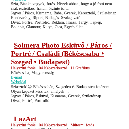
Szia, Bianka vagyok, fotós. Hiszek abban, hogy a jó fotó nem
csak esztétikus, hanem őszinte is. ...
Jegyes / Páros, Kismama, Baba, Gyerek, Keresztelő, Születésnap
Rendezvény, Riport, Ballagás, Szalagavató
Divat, Portré, Portfólió, Reklám, Imázs, Tárgy, Tájkép,
Boudoir, Glamour, Kutya, Cica, Egyéb állat
Solmera Photo Esküvő / Páros /
Portré / Családi (Békéscsaba •
Szeged • Budapest)
Helyszíni fotós
04 Képszerkesztő
11 Grafikus
Békéscsaba, Magyarország
E-mail
Weboldal
Sziasztok!😊 Békéscsabán, Szegeden és Budapesten fotózom.
Olyan képeket készítek, amelyek ...
Jegyes / Páros, Esküvő, Kismama, Gyerek, Születésnap
Divat, Portré, Portfólió
LazArt
Helyszíni fotós
04 Képszerkesztő
Műtermi fotós