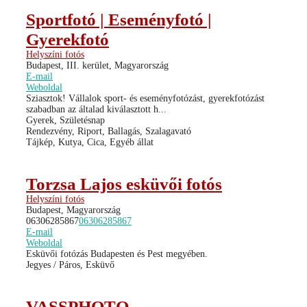
Sportfotó | Eseményfotó |
Gyerekfotó
Helyszíni fotós
Budapest, III. kerület, Magyarország
E-mail
Weboldal
Sziasztok! Vállalok sport- és eseményfotózást, gyerekfotózást
szabadban az általad kiválasztott h...
Gyerek, Születésnap
Rendezvény, Riport, Ballagás, Szalagavató
Tájkép, Kutya, Cica, Egyéb állat
Torzsa Lajos esküvői fotós
Helyszíni fotós
Budapest, Magyarország
06306285867
06306285867
E-mail
Weboldal
Esküvői fotózás Budapesten és Pest megyében.
Jegyes / Páros, Esküvő
VASSPHOTO