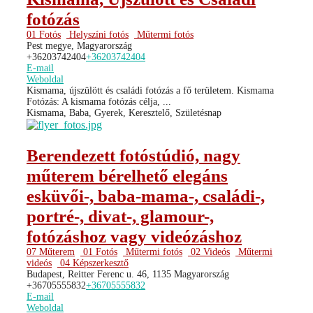
fotózás
01 Fotós
Helyszíni fotós
Műtermi fotós
Pest megye, Magyarország
+36203742404
+36203742404
E-mail
Weboldal
Kismama, újszülött és családi fotózás a fő területem. Kismama
Fotózás: A kismama fotózás célja, ...
Kismama, Baba, Gyerek, Keresztelő, Születésnap
Berendezett fotóstúdió, nagy
műterem bérelhető elegáns
esküvői-, baba-mama-, családi-,
portré-, divat-, glamour-,
fotózáshoz vagy videózáshoz
07 Műterem
01 Fotós
Műtermi fotós
02 Videós
Műtermi
videós
04 Képszerkesztő
Budapest, Reitter Ferenc u. 46, 1135 Magyarország
+36705555832
+36705555832
E-mail
Weboldal