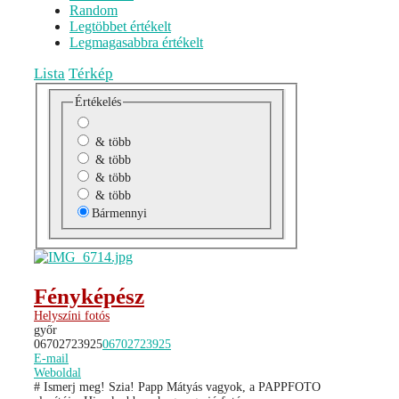
Random
Legtöbbet értékelt
Legmagasabbra értékelt
Lista
Térkép
Értékelés
& több
& több
& több
& több
Bármennyi
Fényképész
Helyszíni fotós
győr
06702723925
06702723925
E-mail
Weboldal
# Ismerj meg! Szia! Papp Mátyás vagyok, a PAPPFOTO