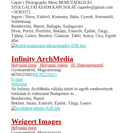
Cupee’s Photography Menu BEMUTATKOZÁS
SZOLGÁLTATÁSAIM KAPCSOLAT cupeebv@gmail.com
+36303372...
Jegyes / Páros, Esküvő, Kismama, Baba, Gyerek, Keresztelő,
Születésnap
Rendezvény, Riport, Ballagás, Szalagavató
Divat, Portré, Portfólió, Reklám, Enteriőr, Épület, Tárgy,
Tájkép, Gastro, Boudoir, Glamour, Tabló, Kutya, Cica, Egyéb
állat
Infinity ArchMedia
Helyszíni fotós
Helyszíni videós
05 Videószerkesztő
Gyomaendrőd, Magyarország
06705235021
06705235021
E-mail
Weboldal
Az Infinity ArchMedia vállalja üzleti és egyéb rendezvények
fotózását és videózását Budapesten és...
Rendezvény, Riport
Reklám, Imázs, Enteriőr, Épület, Tárgy, Gastro
Weigert Images
Helyszíni fotós
Gyomaendrőd, Magyarország