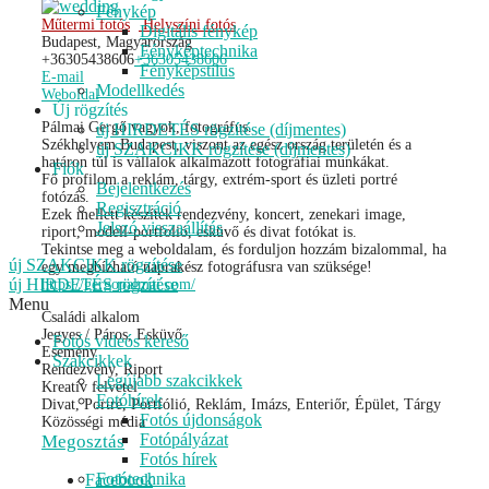
Fénykép
Műtermi fotós
Helyszíni fotós
Digitális fénykép
Budapest, Magyarország
Fényképtechnika
+36305438606
+36305438606
Fényképstílus
E-mail
Modellkedés
Weboldal
Új rögzítés
Pálmai Gergő vagyok, fotográfus.
új HIRDETÉS rögzítése (díjmentes)
Székhelyem Budapest, viszont az egész ország területén és a
új SZAKCIKK rögzítése (díjmentes)
határon túl is vállalok alkalmazott fotográfiai munkákat.
Fiók
Fő profilom a reklám, tárgy, extrém-sport és üzleti portré
Bejelentkezés
fotózás.
Regisztráció
Ezek mellett készítek rendezvény, koncert, zenekari image,
Jelszó visszaállítás
riport, modell-portfolió, esküvő és divat fotókat is.
Tekintse meg a weboldalam, és forduljon hozzám bizalommal, ha
új SZAKCIKK rögzítése
egy megbízható naprakész fotográfusra van szüksége!
új HIRDETÉS rögzítése
https://gergopalmai.com/
Menu
Családi alkalom
Jegyes / Páros, Esküvő
Fotós videós kereső
Esemény
Szakcikkek
Rendezvény, Riport
Legújabb szakcikkek
Kreatív felvétel
Fotóhírek
Divat, Portré, Portfólió, Reklám, Imázs, Enteriőr, Épület, Tárgy
Fotós újdonságok
Közösségi média
Fotópályázat
Megosztás
Fotós hírek
Fotótechnika
Facebook