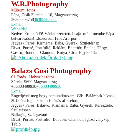
W.R.Photography
Műtermi fotós
Pápa, Deák Ferenc u. 10, Magyarország
36305505758
36305505758
E-mail
Weboldal
Kedves Érdeklődő! Várlak szeretettel saját műtermembe Pápa
belvárosában! Elsősorban Fine Art, por...
Jegyes / Páros, Kismama, Baba, Gyerek, Születésnap
Divat, Portré, Portfólió, Reklám, Enteriőr, Épület, Tárgy,
Gastro, Boudoir, Glamour, Kutya, Cica, Egyéb állat
Balazs Gosi Photography
01 Fotós
Helyszíni fotós
Sárvár, 9600 Magyarország
+36303499930
+36303499930
E-mail
Engedjétek meg hogy bemutatkozzam. Gősi Balázsnak hívnak,
2015 óta foglalkozom fotózással. Célom,...
Jegyes / Páros, Esküvő, Kismama, Baba, Gyerek, Keresztelő,
Születésnap
Ballagás, Szalagavató
Divat, Portré, Portfólió, Boudoir, Glamour, Igazolványkép,
Tabló