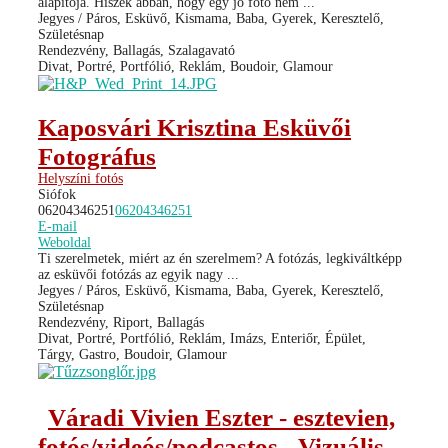
alapítója. Hiszek abban, hogy egy jó fotó nem ...
Jegyes / Páros, Esküvő, Kismama, Baba, Gyerek, Keresztelő,
Születésnap
Rendezvény, Ballagás, Szalagavató
Divat, Portré, Portfólió, Reklám, Boudoir, Glamour
Kaposvári Krisztina Esküvői
Fotográfus
Helyszíni fotós
Siófok
06204346251
06204346251
E-mail
Weboldal
Ti szerelmetek, miért az én szerelmem? A fotózás, legkiváltképp
az esküvői fotózás az egyik nagy ...
Jegyes / Páros, Esküvő, Kismama, Baba, Gyerek, Keresztelő,
Születésnap
Rendezvény, Riport, Ballagás
Divat, Portré, Portfólió, Reklám, Imázs, Enteriőr, Épület,
Tárgy, Gastro, Boudoir, Glamour
Váradi Vivien Eszter - esztevien,
fotós/videós/podcastos - Vizuális