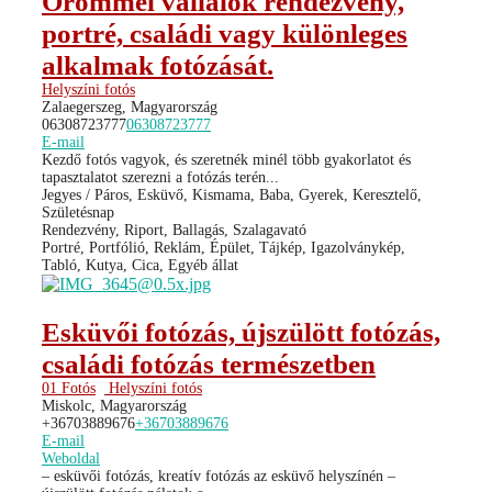
Örömmel vállalok rendezvény,
portré, családi vagy különleges
alkalmak fotózását.
Helyszíni fotós
Zalaegerszeg, Magyarország
06308723777
06308723777
E-mail
Kezdő fotós vagyok, és szeretnék minél több gyakorlatot és
tapasztalatot szerezni a fotózás terén...
Jegyes / Páros, Esküvő, Kismama, Baba, Gyerek, Keresztelő,
Születésnap
Rendezvény, Riport, Ballagás, Szalagavató
Portré, Portfólió, Reklám, Épület, Tájkép, Igazolványkép,
Tabló, Kutya, Cica, Egyéb állat
Esküvői fotózás, újszülött fotózás,
családi fotózás természetben
01 Fotós
Helyszíni fotós
Miskolc, Magyarország
+36703889676
+36703889676
E-mail
Weboldal
– esküvői fotózás, kreatív fotózás az esküvő helyszínén –