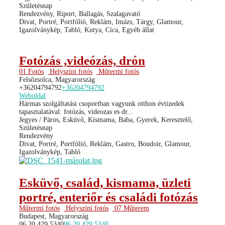
Születésnap
Rendezvény, Riport, Ballagás, Szalagavató
Divat, Portré, Portfólió, Reklám, Imázs, Tárgy, Glamour,
Igazolványkép, Tabló, Kutya, Cica, Egyéb állat
Fotózás ,videózás, drón
01 Fotós
Helyszíni fotós
Műtermi fotós
Felsőzsolca, Magyarország
+36204794792
+36204794792
Weboldal
Hármas szolgáltatási csoportban vagyunk otthon évtizedek
tapasztalatával: fotózás, videozas es dr...
Jegyes / Páros, Esküvő, Kismama, Baba, Gyerek, Keresztelő,
Születésnap
Rendezvény
Divat, Portré, Portfólió, Reklám, Gastro, Boudoir, Glamour,
Igazolványkép, Tabló
Esküvő, család, kismama, üzleti
portré, enteriőr és családi fotózás
Műtermi fotós
Helyszíni fotós
07 Műterem
Budapest, Magyarország
06 20 429 5340
06 20 429 5340