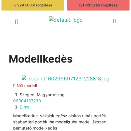
új SZAKCIKK rögzítése
új HIRDETÉS rögzítése
Modellkedès
Női modell
Szeged, Magyarország
06304187230
E-mail
Modellkedèst vállalok egèsz alakos ruhás portèk
szabadtèri portèk ;hajmodell;ruha modell èkszert
bemutató modellkedès