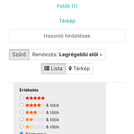
Fotók (1)
Térkép
Hasonló hirdetések
Szűrő
Rendezés:
Legrégebbi elől
Lista
Térkép
Értékelés
& több
& több
& több
& több
Bármennyi