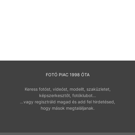
FOTÓ PIAC 1998 ÓTA
Keress fotóst, videóst, modellt, szaküzletet,
képszerkesztőt, fotóklubot…
…vagy regisztráld magad és add fel hirdetésed,
hogy mások megtaláljanak.