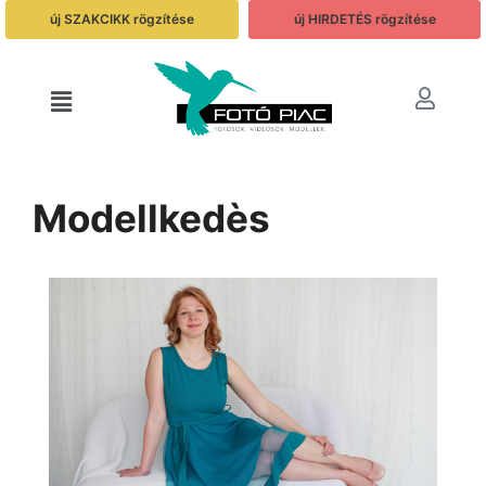
új SZAKCIKK rögzítése
új HIRDETÉS rögzítése
Modellkedès