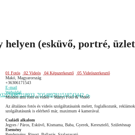
 helyen (esküvő, portré, üzlet
01 Fotós
02 Videós
04 Képszerkesztő
05 Videószerkesztő
Makó, Magyarország
+36306171543
E-mail
Weboldal
Minden ami fotó és videó = Mányi Fotó & Videó
Az általános fotós és videós szolgáltatásaink melett, foglalkozunk, reklámo
szolgáltatásunk is elérhető már, maximum 4 kamerával.
Családi alkalom
Jegyes / Páros, Esküvő, Kismama, Baba, Gyerek, Keresztelő, Születésnap
Esemény
Rendezvény, Riport, Ballagás, Szalagavató