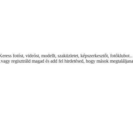
Keress fotóst, videóst, modellt, szaküzletet, képszerkesztőt, fotóklubot
vagy regisztráld magad és add fel hirdetésed, hogy mások megtaláljana