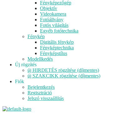
Fényképezőgép
Objektív
Videokamera
Fotóállvány
Fotós világítás
Egyéb fotótechnika
Fénykép
Digitális fénykép
Fényképtechnika
Fényképstílus
Modellkedés
Új rögzítés
új HIRDETÉS rögzítése (díjmentes)
új SZAKCIKK rögzítése (díjmentes)
Fiók
Bejelentkezés
Regisztráció
Jelszó visszaállítás