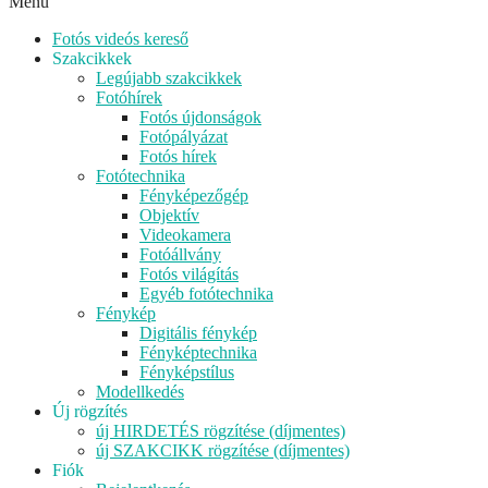
Menu
Fotós videós kereső
Szakcikkek
Legújabb szakcikkek
Fotóhírek
Fotós újdonságok
Fotópályázat
Fotós hírek
Fotótechnika
Fényképezőgép
Objektív
Videokamera
Fotóállvány
Fotós világítás
Egyéb fotótechnika
Fénykép
Digitális fénykép
Fényképtechnika
Fényképstílus
Modellkedés
Új rögzítés
új HIRDETÉS rögzítése (díjmentes)
új SZAKCIKK rögzítése (díjmentes)
Fiók