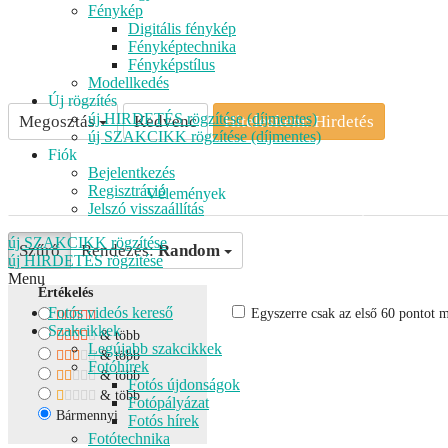
Fénykép
Digitális fénykép
Fényképtechnika
Fényképstílus
Modellkedés
Új rögzítés
új HIRDETÉS rögzítése (díjmentes)
Megosztás
Kedvenc
Hitelesítem: Hirdetés
új SZAKCIKK rögzítése (díjmentes)
Fiók
Bejelentkezés
Regisztráció
Vélemények
Jelszó visszaállítás
új SZAKCIKK rögzítése
Szűrő
Rendezés:
Random
új HIRDETÉS rögzítése
Menu
Értékelés
Fotós videós kereső
Egyszerre csak az első 60 pontot m
Szakcikkek
& több
Legújabb szakcikkek
& több
Fotóhírek
& több
Fotós újdonságok
& több
Fotópályázat
Bármennyi
Fotós hírek
Fotótechnika