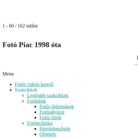
1 - 60 / 162 találat
Fotó Piac 1998 óta
…
Menu
Fotós videós kereső
Szakcikkek
Legújabb szakcikkek
Fotóhírek
Fotós újdonságok
Fotópályázat
Fotós hírek
Fotótechnika
Fényképezőgép
Objektív