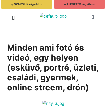
új SZAKCIKK rögzítése
új HIRDETÉS rögzítése
Minden ami fotó és
videó, egy helyen
(esküvő, portré, üzleti,
családi, gyermek,
online streem, drón)