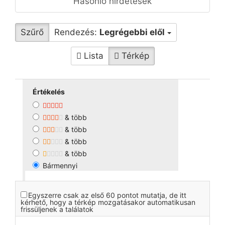
Hasonló hirdetések
Szűrő
Rendezés:
Legrégebbi elől
Lista
Térkép
Értékelés
& több
& több
& több
& több
Bármennyi
Egyszerre csak az első 60 pontot mutatja, de itt
kérhető, hogy a térkép mozgatásakor automatikusan
frissüljenek a találatok