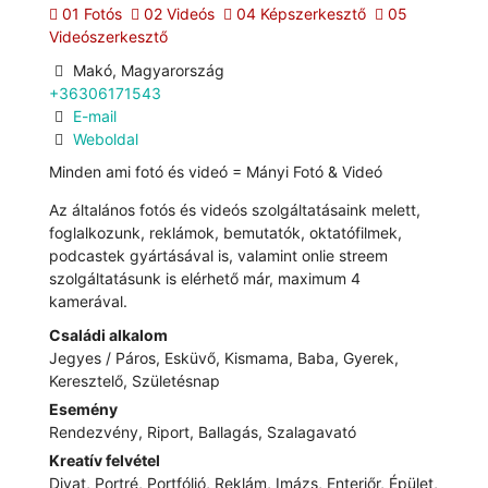
01 Fotós
02 Videós
04 Képszerkesztő
05
Videószerkesztő
Makó, Magyarország
+36306171543
E-mail
Weboldal
Minden ami fotó és videó = Mányi Fotó & Videó
Az általános fotós és videós szolgáltatásaink melett,
foglalkozunk, reklámok, bemutatók, oktatófilmek,
podcastek gyártásával is, valamint onlie streem
szolgáltatásunk is elérhető már, maximum 4
kamerával.
Családi alkalom
Jegyes / Páros, Esküvő, Kismama, Baba, Gyerek,
Keresztelő, Születésnap
Esemény
Rendezvény, Riport, Ballagás, Szalagavató
Kreatív felvétel
Divat, Portré, Portfólió, Reklám, Imázs, Enteriőr, Épület,