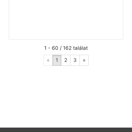
1 - 60 / 162 találat
«
1
2
3
»