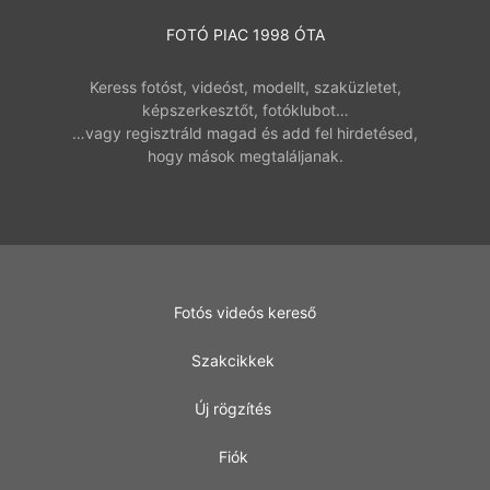
FOTÓ PIAC 1998 ÓTA
Keress fotóst, videóst, modellt, szaküzletet,
képszerkesztőt, fotóklubot…
…vagy regisztráld magad és add fel hirdetésed,
hogy mások megtaláljanak.
Fotós videós kereső
Szakcikkek
Új rögzítés
Fiók