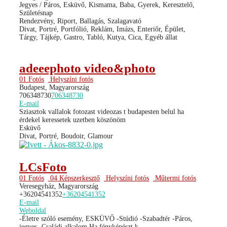
Jegyes / Páros, Esküvő, Kismama, Baba, Gyerek, Keresztelő,
Születésnap
Rendezvény, Riport, Ballagás, Szalagavató
Divat, Portré, Portfólió, Reklám, Imázs, Enteriőr, Épület,
Tárgy, Tájkép, Gastro, Tabló, Kutya, Cica, Egyéb állat
adeeephoto video&photo
01 Fotós
Helyszíni fotós
Budapest, Magyarország
706348730
706348730
E-mail
Sziasztok vallalok fotozast videozas t budapesten belul ha
érdekel keressetek uzetben köszönöm
Esküvő
Divat, Portré, Boudoir, Glamour
LCsFoto
01 Fotós
04 Képszerkesztő
Helyszíni fotós
Műtermi fotós
Veresegyház, Magyarország
+36204541352
+36204541352
E-mail
Weboldal
-Életre szóló esemény, ESKÜVŐ -Stúdió -Szabadtér -Páros,
jegyes -Családi alkalom Ha fényképészt k...