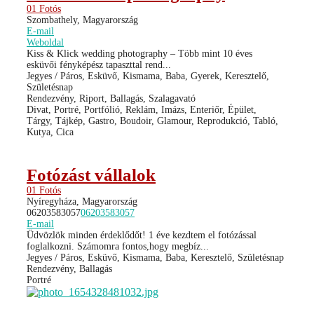
01 Fotós
Szombathely, Magyarország
E-mail
Weboldal
Kiss & Klick wedding photography – Több mint 10 éves
esküvői fényképész tapaszttal rend...
Jegyes / Páros, Esküvő, Kismama, Baba, Gyerek, Keresztelő,
Születésnap
Rendezvény, Riport, Ballagás, Szalagavató
Divat, Portré, Portfólió, Reklám, Imázs, Enteriőr, Épület,
Tárgy, Tájkép, Gastro, Boudoir, Glamour, Reprodukció, Tabló,
Kutya, Cica
Fotózást vállalok
01 Fotós
Nyíregyháza, Magyarország
06203583057
06203583057
E-mail
Üdvözlök minden érdeklődőt! 1 éve kezdtem el fotózással
foglalkozni. Számomra fontos,hogy megbíz...
Jegyes / Páros, Esküvő, Kismama, Baba, Keresztelő, Születésnap
Rendezvény, Ballagás
Portré