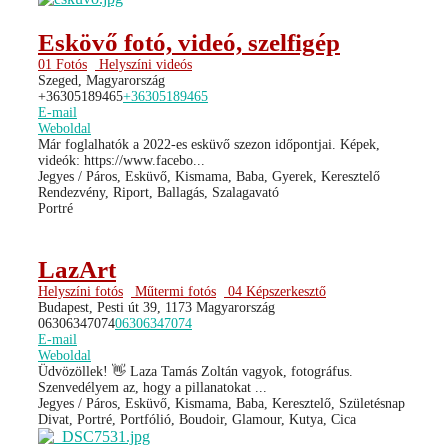
Eskövő fotó, videó, szelfigép
01 Fotós
Helyszíni videós
Szeged, Magyarország
+36305189465
+36305189465
E-mail
Weboldal
Már foglalhatók a 2022-es esküvő szezon időpontjai. Képek,
videók: https://www.facebo...
Jegyes / Páros, Esküvő, Kismama, Baba, Gyerek, Keresztelő
Rendezvény, Riport, Ballagás, Szalagavató
Portré
LazArt
Helyszíni fotós
Műtermi fotós
04 Képszerkesztő
Budapest, Pesti út 39, 1173 Magyarország
06306347074
06306347074
E-mail
Weboldal
Üdvözöllek! 👋 Laza Tamás Zoltán vagyok, fotográfus.
Szenvedélyem az, hogy a pillanatokat ...
Jegyes / Páros, Esküvő, Kismama, Baba, Keresztelő, Születésnap
Divat, Portré, Portfólió, Boudoir, Glamour, Kutya, Cica