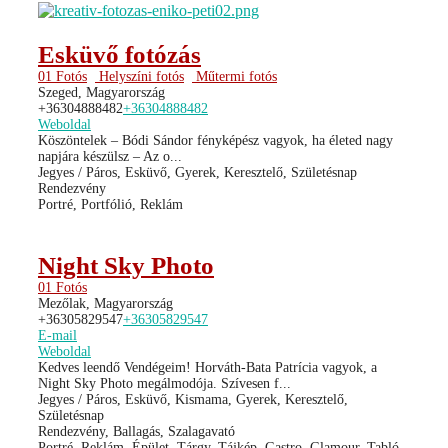
Esküvő fotózás
01 Fotós
Helyszíni fotós
Műtermi fotós
Szeged, Magyarország
+36304888482
+36304888482
Weboldal
Köszöntelek – Bódi Sándor fényképész vagyok, ha életed nagy
napjára készülsz – Az o...
Jegyes / Páros, Esküvő, Gyerek, Keresztelő, Születésnap
Rendezvény
Portré, Portfólió, Reklám
Night Sky Photo
01 Fotós
Mezőlak, Magyarország
+36305829547
+36305829547
E-mail
Weboldal
Kedves leendő Vendégeim! Horváth-Bata Patrícia vagyok, a
Night Sky Photo megálmodója. Szívesen f...
Jegyes / Páros, Esküvő, Kismama, Gyerek, Keresztelő,
Születésnap
Rendezvény, Ballagás, Szalagavató
Portré, Reklám, Épület, Tárgy, Tájkép, Gastro, Glamour, Tabló,