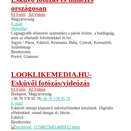
országosan
01 Fotós
02 Videós
Magyarország
E-mail
Weboldal
Legnagyobb elismerés számunkra a párok öröme, a boldogság,
amit az elkészült felvételekkel és fot...
Jegyes / Páros, Esküvő, Kismama, Baba, Gyerek, Keresztelő,
Születésnap
Rendezvény
Portré, Glamour
LOOKLIKEMEDIA.HU-
Esküvői fotózás/videózás
01 Fotós
02 Videós
Budapest, Magyarország
+36 70 578 95 78
+36 70 578 95 78
E-mail
Esküvői témájú klipszerű művészfilmeket készítünk. Digitális
effektekkel, sound design-al, látván...
Esküvő
Rendezvény