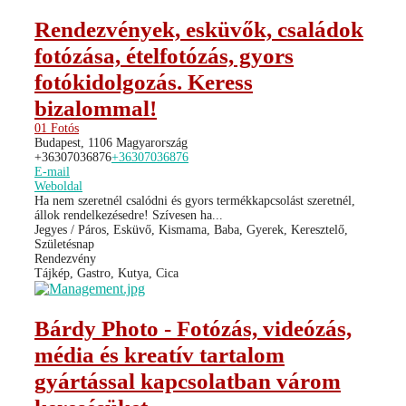
Rendezvények, esküvők, családok
fotózása, ételfotózás, gyors
fotókidolgozás. Keress
bizalommal!
01 Fotós
Budapest, 1106 Magyarország
+36307036876
+36307036876
E-mail
Weboldal
Ha nem szeretnél csalódni és gyors termékkapcsolást szeretnél,
állok rendelkezésedre! Szívesen ha...
Jegyes / Páros, Esküvő, Kismama, Baba, Gyerek, Keresztelő,
Születésnap
Rendezvény
Tájkép, Gastro, Kutya, Cica
Bárdy Photo - Fotózás, videózás,
média és kreatív tartalom
gyártással kapcsolatban várom