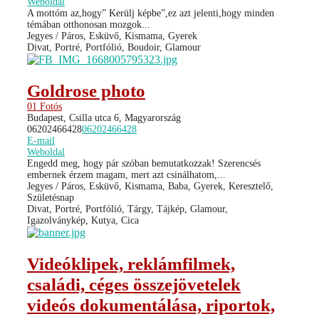
Weboldal
A mottóm az,hogy” Kerülj képbe”,ez azt jelenti,hogy minden
témában otthonosan mozgok...
Jegyes / Páros, Esküvő, Kismama, Gyerek
Divat, Portré, Portfólió, Boudoir, Glamour
Goldrose photo
01 Fotós
Budapest, Csilla utca 6, Magyarország
06202466428
06202466428
E-mail
Weboldal
Engedd meg, hogy pár szóban bemutatkozzak! Szerencsés
embernek érzem magam, mert azt csinálhatom,...
Jegyes / Páros, Esküvő, Kismama, Baba, Gyerek, Keresztelő,
Születésnap
Divat, Portré, Portfólió, Tárgy, Tájkép, Glamour,
Igazolványkép, Kutya, Cica
Videóklipek, reklámfilmek,
családi, céges összejövetelek
videós dokumentálása, riportok,