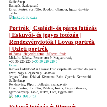
Születésnap
Ballagás, Szalagavató
Divat, Portré, Portfólió, Boudoir, Glamour, Igazolványkép,
Tabló
Portrék | Családi- és páros fotózás
| Esküvői- és jegyes fotózás |
Rendezvényfotók | Lovas portrék
| Üzleti portrék
01 Fotós
Helyszíni fotós
Műtermi fotós
Miskolc, Rákóczi Ferenc utca 9, Magyarország
+36 30 220 220 5
+36 30 220 220 5
E-mail
Kedves Érdeklődő! A Császár Fotó csapata elhivatottan dolgozik
azért, hogy a legszebb pillanatoka...
Jegyes / Páros, Esküvő, Kismama, Baba, Gyerek, Keresztelő,
Születésnap
Rendezvény, Riport, Ballagás, Szalagavató
Divat, Portré, Portfólió, Reklám, Imázs, Tárgy, Glamour,
Igazolványkép, Tabló, Kutya, Cica, Egyéb állat
Esküvő fotózás és filmezés