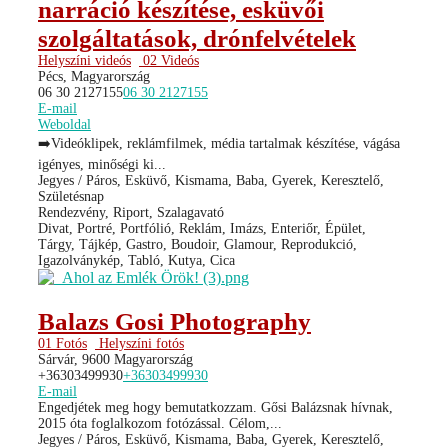
narráció készítése, esküvői
szolgáltatások, drónfelvételek
Helyszíni videós
02 Videós
Pécs, Magyarország
06 30 2127155
06 30 2127155
E-mail
Weboldal
➡️Videóklipek, reklámfilmek, média tartalmak készítése, vágása
igényes, minőségi ki...
Jegyes / Páros, Esküvő, Kismama, Baba, Gyerek, Keresztelő,
Születésnap
Rendezvény, Riport, Szalagavató
Divat, Portré, Portfólió, Reklám, Imázs, Enteriőr, Épület,
Tárgy, Tájkép, Gastro, Boudoir, Glamour, Reprodukció,
Igazolványkép, Tabló, Kutya, Cica
Balazs Gosi Photography
01 Fotós
Helyszíni fotós
Sárvár, 9600 Magyarország
+36303499930
+36303499930
E-mail
Engedjétek meg hogy bemutatkozzam. Gősi Balázsnak hívnak,
2015 óta foglalkozom fotózással. Célom,...
Jegyes / Páros, Esküvő, Kismama, Baba, Gyerek, Keresztelő,