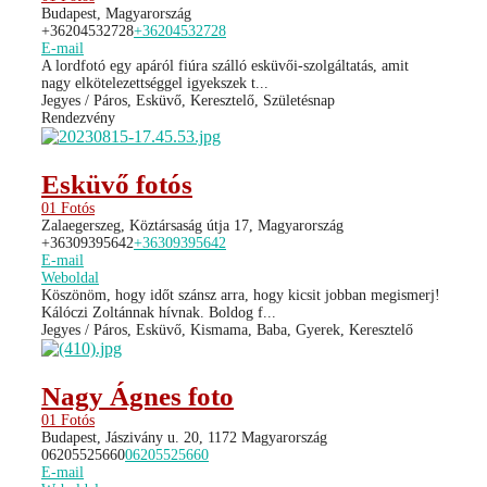
Budapest, Magyarország
+36204532728
+36204532728
E-mail
A lordfotó egy apáról fiúra szálló esküvői-szolgáltatás, amit
nagy elkötelezettséggel igyekszek t...
Jegyes / Páros, Esküvő, Keresztelő, Születésnap
Rendezvény
Esküvő fotós
01 Fotós
Zalaegerszeg, Köztársaság útja 17, Magyarország
+36309395642
+36309395642
E-mail
Weboldal
Köszönöm, hogy időt szánsz arra, hogy kicsit jobban megismerj!
Kálóczi Zoltánnak hívnak. Boldog f...
Jegyes / Páros, Esküvő, Kismama, Baba, Gyerek, Keresztelő
Nagy Ágnes foto
01 Fotós
Budapest, Jászivány u. 20, 1172 Magyarország
06205525660
06205525660
E-mail