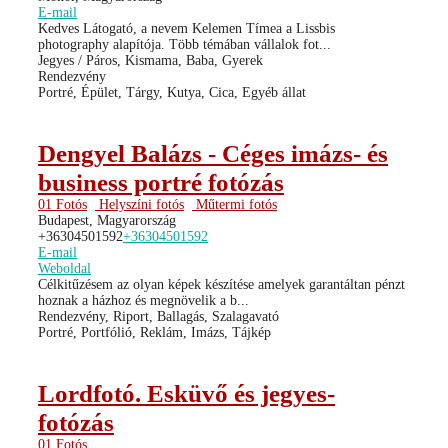
E-mail
Kedves Látogató, a nevem Kelemen Tímea a Lissbis
photography alapítója. Több témában vállalok fot...
Jegyes / Páros, Kismama, Baba, Gyerek
Rendezvény
Portré, Épület, Tárgy, Kutya, Cica, Egyéb állat
Dengyel Balázs - Céges imázs- és
business portré fotózás
01 Fotós
Helyszíni fotós
Műtermi fotós
Budapest, Magyarország
+36304501592
+36304501592
E-mail
Weboldal
Célkitűzésem az olyan képek készítése amelyek garantáltan pénzt
hoznak a házhoz és megnövelik a b...
Rendezvény, Riport, Ballagás, Szalagavató
Portré, Portfólió, Reklám, Imázs, Tájkép
Lordfotó. Esküvő és jegyes-
fotózás
01 Fotós