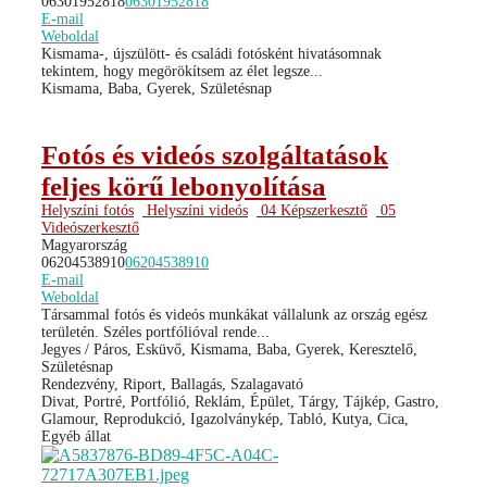
06301952818
06301952818
E-mail
Weboldal
Kismama-, újszülött- és családi fotósként hivatásomnak
tekintem, hogy megörökítsem az élet legsze...
Kismama, Baba, Gyerek, Születésnap
Fotós és videós szolgáltatások
feljes körű lebonyolítása
Helyszíni fotós
Helyszíni videós
04 Képszerkesztő
05
Videószerkesztő
Magyarország
06204538910
06204538910
E-mail
Weboldal
Társammal fotós és videós munkákat vállalunk az ország egész
területén. Széles portfólióval rende...
Jegyes / Páros, Esküvő, Kismama, Baba, Gyerek, Keresztelő,
Születésnap
Rendezvény, Riport, Ballagás, Szalagavató
Divat, Portré, Portfólió, Reklám, Épület, Tárgy, Tájkép, Gastro,
Glamour, Reprodukció, Igazolványkép, Tabló, Kutya, Cica,
Egyéb állat