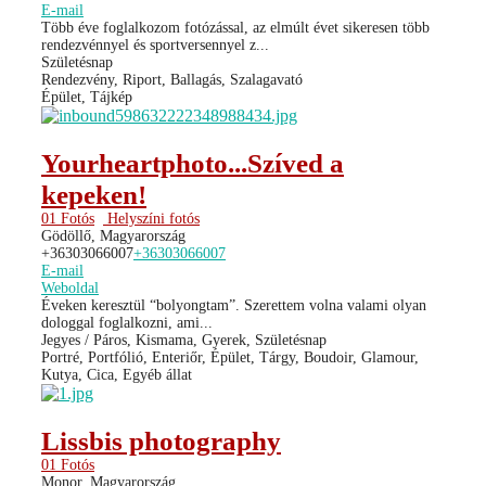
E-mail
Több éve foglalkozom fotózással, az elmúlt évet sikeresen több
rendezvénnyel és sportversennyel z...
Születésnap
Rendezvény, Riport, Ballagás, Szalagavató
Épület, Tájkép
Yourheartphoto...Szíved a
kepeken!
01 Fotós
Helyszíni fotós
Gödöllő, Magyarország
+36303066007
+36303066007
E-mail
Weboldal
Éveken keresztül “bolyongtam”. Szerettem volna valami olyan
dologgal foglalkozni, ami...
Jegyes / Páros, Kismama, Gyerek, Születésnap
Portré, Portfólió, Enteriőr, Épület, Tárgy, Boudoir, Glamour,
Kutya, Cica, Egyéb állat
Lissbis photography
01 Fotós
Monor, Magyarország