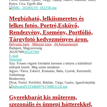
Kutya, Cica, Egyéb állat
Megbízható, lelkiismeretes és
lelkes fotós. Portré,Esküvő,
Rendezvény, Esemény, Portfólió,
Tárgyfotó kedvezményes áron.
Helyszíni fotós
Műtermi fotós
04 Képszerkesztő
Budapest, Magyarország
202267969
202267969
E-mail
Weboldal
Szia. Frissen végzett fotósként keresem a helyen a különböző
műfajok között. Még szinte mindenre ...
Jegyes / Páros, Esküvő, Kismama, Baba, Gyerek, Keresztelő,
Születésnap
Rendezvény
Divat, Portré, Portfólió, Reklám, Tárgy, Gastro, Igazolványkép
Gyerekbarát kis műterem,
szezonális és ünnepi hátterekkel,