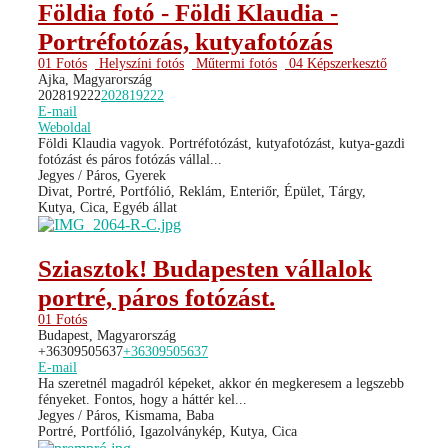
Földia fotó - Földi Klaudia -
Portréfotózás, kutyafotózás
01 Fotós
Helyszíni fotós
Műtermi fotós
04 Képszerkesztő
Ajka, Magyarország
202819222
202819222
E-mail
Weboldal
Földi Klaudia vagyok. Portréfotózást, kutyafotózást, kutya-gazdi
fotózást és páros fotózás vállal...
Jegyes / Páros, Gyerek
Divat, Portré, Portfólió, Reklám, Enteriőr, Épület, Tárgy,
Kutya, Cica, Egyéb állat
Sziasztok! Budapesten vállalok
portré, páros fotózást.
01 Fotós
Budapest, Magyarország
+36309505637
+36309505637
E-mail
Ha szeretnél magadról képeket, akkor én megkeresem a legszebb
fényeket. Fontos, hogy a háttér kel...
Jegyes / Páros, Kismama, Baba
Portré, Portfólió, Igazolványkép, Kutya, Cica