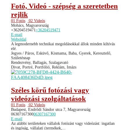
Fotó, Videó - szépség a szeretetben
rejlik
01 Fotós
02 Videós
Mohács, Magyarország
+36204519471
+36204519471
E-mail
Weboldal
A legmodernebb technikai megoldásokkal állok minden kihívás
elé.
Jegyes / Páros, Esküvő, Kismama, Baba, Gyerek, Keresztelő,
Születésnap
Rendezvény, Ballagás, Szalagavató
Divat, Portré, Portfólió, Reklám, Imázs
Széles körű fotózási vagy
videózási szolgáltatások
01 Fotós
02 Videós
Budapest, Endrődi Sándor utca 7, Magyarország
06307167300
06307167300
E-mail
Az alábbi területeken vállalok fotózást vagy videózást: ingatlan
és ingóság, vállalati (termékek,...