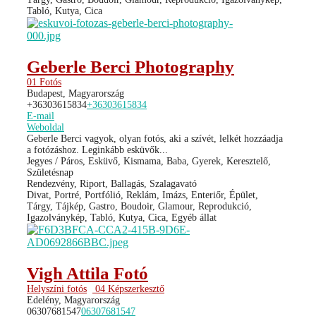
Tabló, Kutya, Cica
Geberle Berci Photography
01 Fotós
Budapest, Magyarország
+36303615834
+36303615834
E-mail
Weboldal
Geberle Berci vagyok, olyan fotós, aki a szívét, lelkét hozzáadja
a fotózáshoz. Leginkább esküvők...
Jegyes / Páros, Esküvő, Kismama, Baba, Gyerek, Keresztelő,
Születésnap
Rendezvény, Riport, Ballagás, Szalagavató
Divat, Portré, Portfólió, Reklám, Imázs, Enteriőr, Épület,
Tárgy, Tájkép, Gastro, Boudoir, Glamour, Reprodukció,
Igazolványkép, Tabló, Kutya, Cica, Egyéb állat
Vigh Attila Fotó
Helyszíni fotós
04 Képszerkesztő
Edelény, Magyarország
06307681547
06307681547