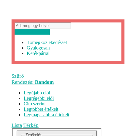
Útvonaltervezés
Tömegközlekedéssel
Gyalogosan
Kerékpárral
Szűrő
Rendezés:
Random
Legújabb elől
Legrégebbi elől
Cím szerint
Legtöbbet értékelt
Legmagasabbra értékelt
Lista
Térkép
Értékelés