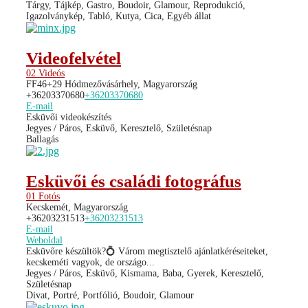
Tárgy, Tájkép, Gastro, Boudoir, Glamour, Reprodukció,
Igazolványkép, Tabló, Kutya, Cica, Egyéb állat
Videofelvétel
02 Videós
FF46+29 Hódmezővásárhely, Magyarország
+36203370680
+36203370680
E-mail
Esküvői videokészítés
Jegyes / Páros, Esküvő, Keresztelő, Születésnap
Ballagás
Esküvői és családi fotográfus
01 Fotós
Kecskemét, Magyarország
+36203231513
+36203231513
E-mail
Weboldal
Esküvőre készültök?💍 Várom megtisztelő ajánlatkéréseiteket,
kecskeméti vagyok, de országo...
Jegyes / Páros, Esküvő, Kismama, Baba, Gyerek, Keresztelő,
Születésnap
Divat, Portré, Portfólió, Boudoir, Glamour