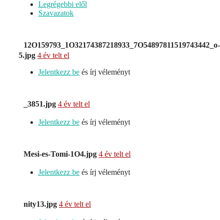
Legrégebbi elől
Szavazatok
12O159793_1O32174387218933_7O54897811519743442_o-
5.jpg
4 év telt el
Jelentkezz be
és írj véleményt
_3851.jpg
4 év telt el
Jelentkezz be
és írj véleményt
Mesi-es-Tomi-1O4.jpg
4 év telt el
Jelentkezz be
és írj véleményt
nity13.jpg
4 év telt el