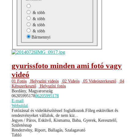
& több
& több
& több
& több
Bármennyi
gyurissfoto minden ami fotó vagy
videó
01 Fotós
Helyszíni videós
02 Videós
05 Videószerkesztő
04
Képszerkesztő
Helyszíni fotós
Bordány, Magyarország
06205995178
06205995178
E-mail
Weboldal
Fotózással és videókészítéssel foglalkozok.Főleg esküvőket ês
rendezvényeket vállalok, de nem kiz...
Jegyes / Páros, Esküvő, Kismama, Baba, Gyerek, Keresztelő,
Születésnap
Rendezvény, Riport, Ballagás, Szalagavató
Tabló