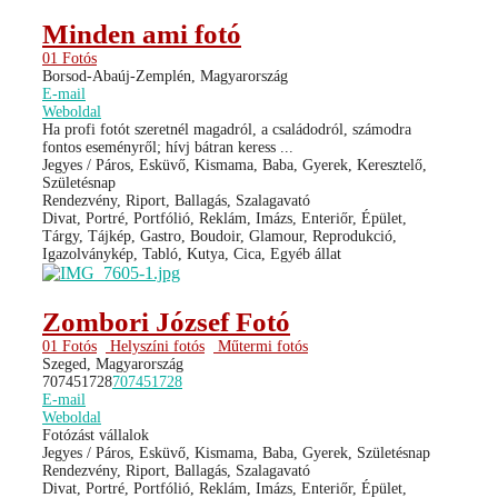
Minden ami fotó
01 Fotós
Borsod-Abaúj-Zemplén, Magyarország
E-mail
Weboldal
Ha profi fotót szeretnél magadról, a családodról, számodra
fontos eseményről; hívj bátran keress ...
Jegyes / Páros, Esküvő, Kismama, Baba, Gyerek, Keresztelő,
Születésnap
Rendezvény, Riport, Ballagás, Szalagavató
Divat, Portré, Portfólió, Reklám, Imázs, Enteriőr, Épület,
Tárgy, Tájkép, Gastro, Boudoir, Glamour, Reprodukció,
Igazolványkép, Tabló, Kutya, Cica, Egyéb állat
Zombori József Fotó
01 Fotós
Helyszíni fotós
Műtermi fotós
Szeged, Magyarország
707451728
707451728
E-mail
Weboldal
Fotózást vállalok
Jegyes / Páros, Esküvő, Kismama, Baba, Gyerek, Születésnap
Rendezvény, Riport, Ballagás, Szalagavató
Divat, Portré, Portfólió, Reklám, Imázs, Enteriőr, Épület,