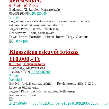
keresésüket.
01 Fotós
02 Videós
Budapest, XI. kerület, Magyarország
06203126048
06203126048
E-mail
Független operatőrként videós és fotós munkákat, média és
reklám tartalmak készítését vállalom. K...
Jegyes / Páros, Esküvő, Születésnap
Rendezvény, Riport, Szalagavató
Divat, Portré, Portfólió, Reklám, Imázs, Tárgy, Glamour
Klasszikus esküvői fotózás
110.000,- Ft
01 Fotós
Helyszíni fotós
Biatorbágy, Magyarország
+36706007709
+36706007709
E-mail
Weboldal
Esküvői fotózás csomag ajánlat: – Rendelkezésre állás 8-12 óra –
képek az öltöztetésr...
Jegyes / Páros, Esküvő, Keresztelő, Születésnap
Rendezvény, Riport