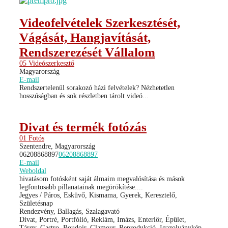
Videofelvételek Szerkesztését,
Vágását, Hangjavítását,
Rendszerezését Vállalom
05 Videószerkesztő
Magyarország
E-mail
Rendszertelenül sorakozó házi felvételek? Nézhetetlen
hosszúságban és sok részletben tárolt videó...
Divat és termék fotózás
01 Fotós
Szentendre, Magyarország
06208868897
06208868897
E-mail
Weboldal
hivatásom fotósként saját álmaim megvalósítása és mások
legfontosabb pillanatainak megörökítése....
Jegyes / Páros, Esküvő, Kismama, Gyerek, Keresztelő,
Születésnap
Rendezvény, Ballagás, Szalagavató
Divat, Portré, Portfólió, Reklám, Imázs, Enteriőr, Épület,
Tárgy, Gastro, Boudoir, Glamour, Reprodukció, Igazolványkép,