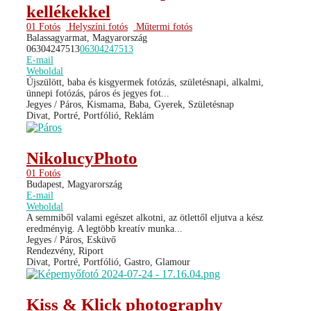
kellékekkel
01 Fotós
Helyszíni fotós
Műtermi fotós
Balassagyarmat, Magyarország
06304247513
06304247513
E-mail
Weboldal
Újszülött, baba és kisgyermek fotózás, születésnapi, alkalmi,
ünnepi fotózás, páros és jegyes fot...
Jegyes / Páros, Kismama, Baba, Gyerek, Születésnap
Divat, Portré, Portfólió, Reklám
NikolucyPhoto
01 Fotós
Budapest, Magyarország
E-mail
Weboldal
A semmiből valami egészet alkotni, az ötlettől eljutva a kész
eredményig. A legtöbb kreatív munka...
Jegyes / Páros, Esküvő
Rendezvény, Riport
Divat, Portré, Portfólió, Gastro, Glamour
Kiss & Klick photography