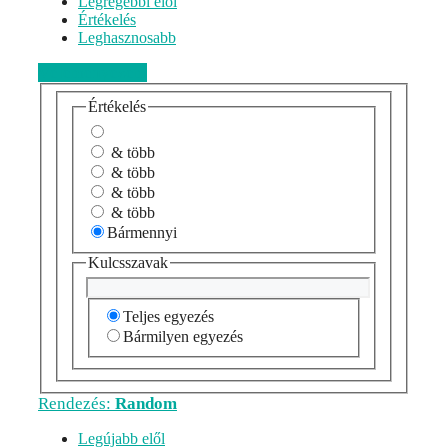
Legrégebbi elől
Értékelés
Leghasznosabb
Véleményezem
Értékelés
& több
& több
& több
& több
Bármennyi
Kulcsszavak
Teljes egyezés
Bármilyen egyezés
Rendezés:
Random
Legújabb elől