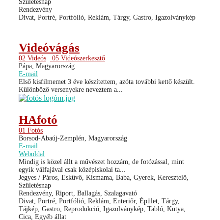
Születésnap
Rendezvény
Divat, Portré, Portfólió, Reklám, Tárgy, Gastro, Igazolványkép
Videóvágás
02 Videós
05 Videószerkesztő
Pápa, Magyarország
E-mail
Első kisfilmemet 3 éve készítettem, azóta további kettő készült.
Különböző versenyekre neveztem a...
HAfotó
01 Fotós
Borsod-Abaúj-Zemplén, Magyarország
E-mail
Weboldal
Mindig is közel állt a művészet hozzám, de fotózással, mint
egyik válfajával csak középiskolai ta...
Jegyes / Páros, Esküvő, Kismama, Baba, Gyerek, Keresztelő,
Születésnap
Rendezvény, Riport, Ballagás, Szalagavató
Divat, Portré, Portfólió, Reklám, Enteriőr, Épület, Tárgy,
Tájkép, Gastro, Reprodukció, Igazolványkép, Tabló, Kutya,
Cica, Egyéb állat