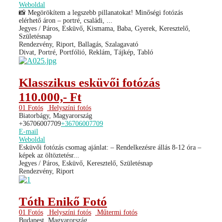
Weboldal
📸 Megörökítem a legszebb pillanatokat! Minőségi fotózás
elérhető áron – portré, családi, ...
Jegyes / Páros, Esküvő, Kismama, Baba, Gyerek, Keresztelő,
Születésnap
Rendezvény, Riport, Ballagás, Szalagavató
Divat, Portré, Portfólió, Reklám, Tájkép, Tabló
Klasszikus esküvői fotózás
110.000,- Ft
01 Fotós
Helyszíni fotós
Biatorbágy, Magyarország
+36706007709
+36706007709
E-mail
Weboldal
Esküvői fotózás csomag ajánlat: – Rendelkezésre állás 8-12 óra –
képek az öltöztetésr...
Jegyes / Páros, Esküvő, Keresztelő, Születésnap
Rendezvény, Riport
Tóth Enikő Fotó
01 Fotós
Helyszíni fotós
Műtermi fotós
Budapest, Magyarország