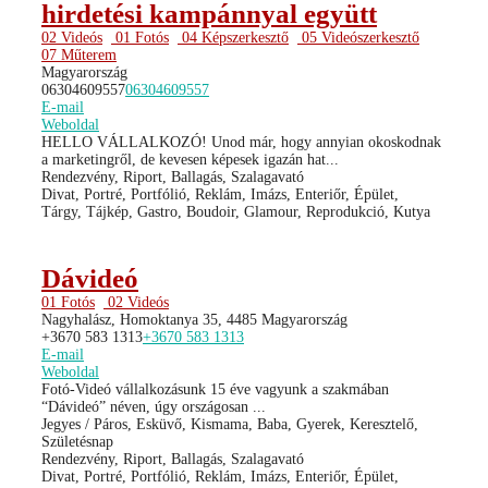
hirdetési kampánnyal együtt
02 Videós
01 Fotós
04 Képszerkesztő
05 Videószerkesztő
07 Műterem
Magyarország
06304609557
06304609557
E-mail
Weboldal
HELLO VÁLLALKOZÓ! Unod már, hogy annyian okoskodnak
a marketingről, de kevesen képesek igazán hat...
Rendezvény, Riport, Ballagás, Szalagavató
Divat, Portré, Portfólió, Reklám, Imázs, Enteriőr, Épület,
Tárgy, Tájkép, Gastro, Boudoir, Glamour, Reprodukció, Kutya
Dávideó
01 Fotós
02 Videós
Nagyhalász, Homoktanya 35, 4485 Magyarország
+3670 583 1313
+3670 583 1313
E-mail
Weboldal
Fotó-Videó vállalkozásunk 15 éve vagyunk a szakmában
“Dávideó” néven, úgy országosan ...
Jegyes / Páros, Esküvő, Kismama, Baba, Gyerek, Keresztelő,
Születésnap
Rendezvény, Riport, Ballagás, Szalagavató
Divat, Portré, Portfólió, Reklám, Imázs, Enteriőr, Épület,