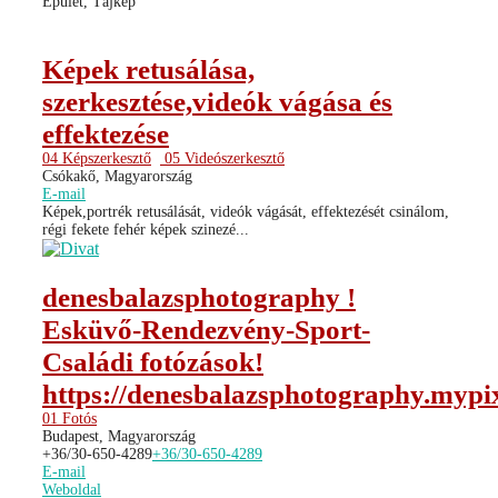
Épület, Tájkép
Képek retusálása,
szerkesztése,videók vágása és
effektezése
04 Képszerkesztő
05 Videószerkesztő
Csókakő, Magyarország
E-mail
Képek,portrék retusálását, videók vágását, effektezését csinálom,
régi fekete fehér képek szinezé...
denesbalazsphotography !
Esküvő-Rendezvény-Sport-
Családi fotózások!
https://denesbalazsphotography.mypix
01 Fotós
Budapest, Magyarország
+36/30-650-4289
+36/30-650-4289
E-mail
Weboldal