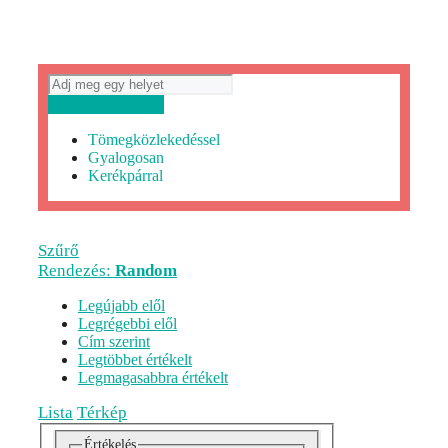
Útvonaltervezés
Tömegközlekedéssel
Gyalogosan
Kerékpárral
Szűrő
Rendezés:
Random
Legújabb elől
Legrégebbi elől
Cím szerint
Legtöbbet értékelt
Legmagasabbra értékelt
Lista
Térkép
Értékelés