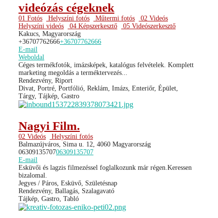
videózás cégeknek
01 Fotós
Helyszíni fotós
Műtermi fotós
02 Videós
Helyszíni videós
04 Képszerkesztő
05 Videószerkesztő
Kakucs, Magyarország
+36707762666
+36707762666
E-mail
Weboldal
Céges termékfotók, imázsképek, katalógus felvételek. Komplett
marketing megoldás a terméktervezés...
Rendezvény, Riport
Divat, Portré, Portfólió, Reklám, Imázs, Enteriőr, Épület,
Tárgy, Tájkép, Gastro
Nagyi Film.
02 Videós
Helyszíni fotós
Balmazújváros, Sima u. 12, 4060 Magyarország
06309135707
06309135707
E-mail
Esküvői és lagzis filmezéssel foglalkozunk már régen.Keressen
bizalomal.
Jegyes / Páros, Esküvő, Születésnap
Rendezvény, Ballagás, Szalagavató
Tájkép, Gastro, Tabló