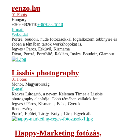
renzo.hu
01 Fotós
Hungary
+36703826110
+36703826110
E-mail
Weboldal
Portré, boudoir, nude fotozasokkal foglalkozom többnyire és
ebben a témában tartok workshopokat is.
Jegyes / Páros, Esküvő, Kismama
Divat, Portré, Portfólió, Reklám, Imázs, Boudoir, Glamour
Lissbis photography
01 Fotós
Monor, Magyarország
E-mail
Kedves Látogató, a nevem Kelemen Tímea a Lissbis
photography alapítója. Több témában vállalok fot...
Jegyes / Páros, Kismama, Baba, Gyerek
Rendezvény
Portré, Épület, Tárgy, Kutya, Cica, Egyéb állat
Happy-Marketing fotózás,