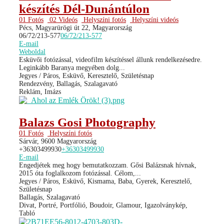
készítés Dél-Dunántúlon
01 Fotós
02 Videós
Helyszíni fotós
Helyszíni videós
Pécs, Magyarürögi út 22, Magyarország
06/72/213-577
06/72/213-577
E-mail
Weboldal
Esküvői fotózással, videofilm készítéssel állunk rendelkezésedre.
Leginkább Baranya megyében dolg...
Jegyes / Páros, Esküvő, Keresztelő, Születésnap
Rendezvény, Ballagás, Szalagavató
Reklám, Imázs
Balazs Gosi Photography
01 Fotós
Helyszíni fotós
Sárvár, 9600 Magyarország
+36303499930
+36303499930
E-mail
Engedjétek meg hogy bemutatkozzam. Gősi Balázsnak hívnak,
2015 óta foglalkozom fotózással. Célom,...
Jegyes / Páros, Esküvő, Kismama, Baba, Gyerek, Keresztelő,
Születésnap
Ballagás, Szalagavató
Divat, Portré, Portfólió, Boudoir, Glamour, Igazolványkép,
Tabló