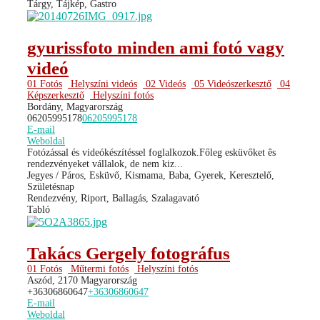
Tárgy, Tájkép, Gastro
gyurissfoto minden ami fotó vagy
videó
01 Fotós
Helyszíni videós
02 Videós
05 Videószerkesztő
04
Képszerkesztő
Helyszíni fotós
Bordány, Magyarország
06205995178
06205995178
E-mail
Weboldal
Fotózással és videókészítéssel foglalkozok.Főleg esküvőket ês
rendezvényeket vállalok, de nem kiz...
Jegyes / Páros, Esküvő, Kismama, Baba, Gyerek, Keresztelő,
Születésnap
Rendezvény, Riport, Ballagás, Szalagavató
Tabló
Takács Gergely fotográfus
01 Fotós
Műtermi fotós
Helyszíni fotós
Aszód, 2170 Magyarország
+36306860647
+36306860647
E-mail
Weboldal