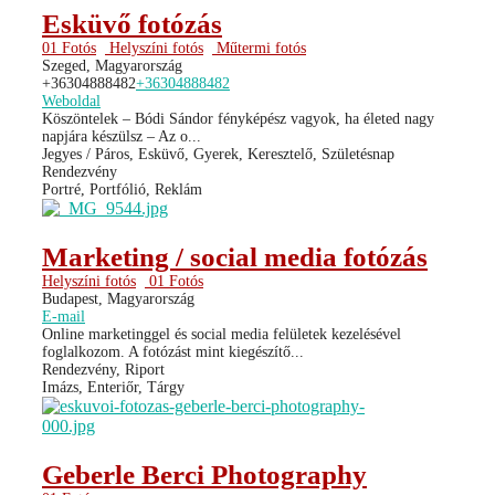
Esküvő fotózás
01 Fotós
Helyszíni fotós
Műtermi fotós
Szeged, Magyarország
+36304888482
+36304888482
Weboldal
Köszöntelek – Bódi Sándor fényképész vagyok, ha életed nagy
napjára készülsz – Az o...
Jegyes / Páros, Esküvő, Gyerek, Keresztelő, Születésnap
Rendezvény
Portré, Portfólió, Reklám
Marketing / social media fotózás
Helyszíni fotós
01 Fotós
Budapest, Magyarország
E-mail
Online marketinggel és social media felületek kezelésével
foglalkozom. A fotózást mint kiegészítő...
Rendezvény, Riport
Imázs, Enteriőr, Tárgy
Geberle Berci Photography