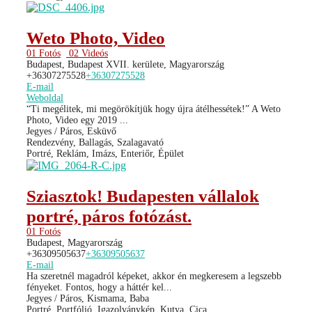
Weto Photo, Video
01 Fotós
02 Videós
Budapest, Budapest XVII. kerülete, Magyarország
+36307275528
+36307275528
E-mail
Weboldal
“Ti megélitek, mi megörökítjük hogy újra átélhessétek!” A Weto
Photo, Video egy 2019 ...
Jegyes / Páros, Esküvő
Rendezvény, Ballagás, Szalagavató
Portré, Reklám, Imázs, Enteriőr, Épület
Sziasztok! Budapesten vállalok
portré, páros fotózást.
01 Fotós
Budapest, Magyarország
+36309505637
+36309505637
E-mail
Ha szeretnél magadról képeket, akkor én megkeresem a legszebb
fényeket. Fontos, hogy a háttér kel...
Jegyes / Páros, Kismama, Baba
Portré, Portfólió, Igazolványkép, Kutya, Cica