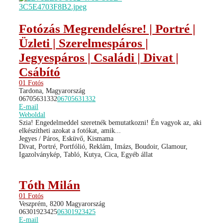
Fotózás Megrendelésre! | Portré |
Üzleti | Szerelmespáros |
Jegyespáros | Családi | Divat |
Csábító
01 Fotós
Tardona, Magyarország
06705631332
06705631332
E-mail
Weboldal
Szia! Engedelmeddel szeretnék bemutatkozni! Én vagyok az, aki
elkészítheti azokat a fotókat, amik...
Jegyes / Páros, Esküvő, Kismama
Divat, Portré, Portfólió, Reklám, Imázs, Boudoir, Glamour,
Igazolványkép, Tabló, Kutya, Cica, Egyéb állat
Tóth Milán
01 Fotós
Veszprém, 8200 Magyarország
06301923425
06301923425
E-mail