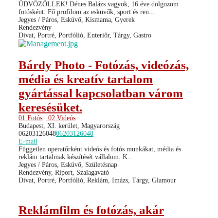
ÜDVÖZÖLLEK! Dénes Balázs vagyok, 16 éve dolgozom
fotósként. Fő profilom az esküvők, sport és ren...
Jegyes / Páros, Esküvő, Kismama, Gyerek
Rendezvény
Divat, Portré, Portfólió, Enteriőr, Tárgy, Gastro
Bárdy Photo - Fotózás, videózás,
média és kreatív tartalom
gyártással kapcsolatban várom
keresésüket.
01 Fotós
02 Videós
Budapest, XI. kerület, Magyarország
06203126048
06203126048
E-mail
Független operatőrként videós és fotós munkákat, média és
reklám tartalmak készítését vállalom. K...
Jegyes / Páros, Esküvő, Születésnap
Rendezvény, Riport, Szalagavató
Divat, Portré, Portfólió, Reklám, Imázs, Tárgy, Glamour
Reklámfilm és fotózás, akár