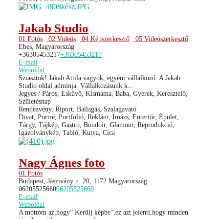
Jakab Studio
01 Fotós
02 Videós
04 Képszerkesztő
05 Videószerkesztő
Ebes, Magyarország
+36305453217
+36305453217
E-mail
Weboldal
Sziasztok! Jakab Attila vagyok, egyéni vállalkozó. A Jakab
Studio oldal adminja. Vállalkozásunk k...
Jegyes / Páros, Esküvő, Kismama, Baba, Gyerek, Keresztelő,
Születésnap
Rendezvény, Riport, Ballagás, Szalagavató
Divat, Portré, Portfólió, Reklám, Imázs, Enteriőr, Épület,
Tárgy, Tájkép, Gastro, Boudoir, Glamour, Reprodukció,
Igazolványkép, Tabló, Kutya, Cica
Nagy Ágnes foto
01 Fotós
Budapest, Jászivány u. 20, 1172 Magyarország
06205525660
06205525660
E-mail
Weboldal
A mottóm az,hogy” Kerülj képbe”,ez azt jelenti,hogy minden