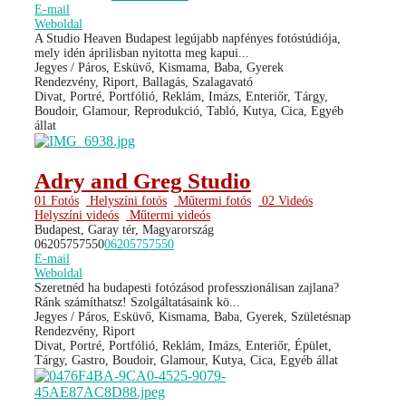
E-mail
Weboldal
A Studio Heaven Budapest legújabb napfényes fotóstúdiója,
mely idén áprilisban nyitotta meg kapui...
Jegyes / Páros, Esküvő, Kismama, Baba, Gyerek
Rendezvény, Riport, Ballagás, Szalagavató
Divat, Portré, Portfólió, Reklám, Imázs, Enteriőr, Tárgy,
Boudoir, Glamour, Reprodukció, Tabló, Kutya, Cica, Egyéb
állat
Adry and Greg Studio
01 Fotós
Helyszíni fotós
Műtermi fotós
02 Videós
Helyszíni videós
Műtermi videós
Budapest, Garay tér, Magyarország
06205757550
06205757550
E-mail
Weboldal
Szeretnéd ha budapesti fotózásod professzionálisan zajlana?
Ránk számíthatsz! Szolgáltatásaink kö...
Jegyes / Páros, Esküvő, Kismama, Baba, Gyerek, Születésnap
Rendezvény, Riport
Divat, Portré, Portfólió, Reklám, Imázs, Enteriőr, Épület,
Tárgy, Gastro, Boudoir, Glamour, Kutya, Cica, Egyéb állat