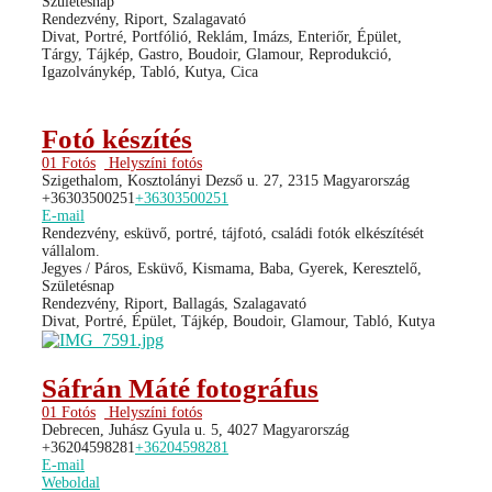
Születésnap
Rendezvény, Riport, Szalagavató
Divat, Portré, Portfólió, Reklám, Imázs, Enteriőr, Épület,
Tárgy, Tájkép, Gastro, Boudoir, Glamour, Reprodukció,
Igazolványkép, Tabló, Kutya, Cica
Fotó készítés
01 Fotós
Helyszíni fotós
Szigethalom, Kosztolányi Dezső u. 27, 2315 Magyarország
+36303500251
+36303500251
E-mail
Rendezvény, esküvő, portré, tájfotó, családi fotók elkészítését
vállalom.
Jegyes / Páros, Esküvő, Kismama, Baba, Gyerek, Keresztelő,
Születésnap
Rendezvény, Riport, Ballagás, Szalagavató
Divat, Portré, Épület, Tájkép, Boudoir, Glamour, Tabló, Kutya
Sáfrán Máté fotográfus
01 Fotós
Helyszíni fotós
Debrecen, Juhász Gyula u. 5, 4027 Magyarország
+36204598281
+36204598281
E-mail
Weboldal