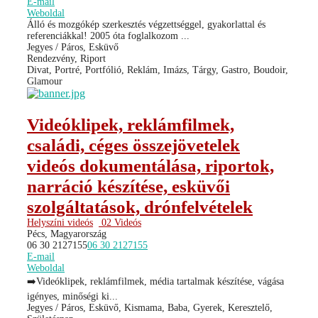
E-mail
Weboldal
Álló és mozgókép szerkesztés végzettséggel, gyakorlattal és
referenciákkal! 2005 óta foglalkozom ...
Jegyes / Páros, Esküvő
Rendezvény, Riport
Divat, Portré, Portfólió, Reklám, Imázs, Tárgy, Gastro, Boudoir,
Glamour
Videóklipek, reklámfilmek,
családi, céges összejövetelek
videós dokumentálása, riportok,
narráció készítése, esküvői
szolgáltatások, drónfelvételek
Helyszíni videós
02 Videós
Pécs, Magyarország
06 30 2127155
06 30 2127155
E-mail
Weboldal
➡️Videóklipek, reklámfilmek, média tartalmak készítése, vágása
igényes, minőségi ki...
Jegyes / Páros, Esküvő, Kismama, Baba, Gyerek, Keresztelő,