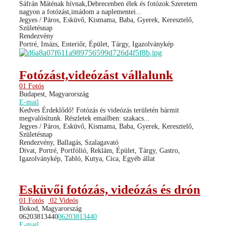
Sáfrán Máténak hívnak,Debrecenben élek és fotózok.Szeretem
nagyon a fotózást,imádom a naplementei...
Jegyes / Páros, Esküvő, Kismama, Baba, Gyerek, Keresztelő,
Születésnap
Rendezvény
Portré, Imázs, Enteriőr, Épület, Tárgy, Igazolványkép
Fotózást,videózást vállalunk
01 Fotós
Budapest, Magyarország
E-mail
Kedves Érdeklődő! Fotózás és videózás területén bármit
megvalósítunk. Részletek emailben: szakacs...
Jegyes / Páros, Esküvő, Kismama, Baba, Gyerek, Keresztelő,
Születésnap
Rendezvény, Ballagás, Szalagavató
Divat, Portré, Portfólió, Reklám, Épület, Tárgy, Gastro,
Igazolványkép, Tabló, Kutya, Cica, Egyéb állat
Esküvői fotózás, videózás és drón
01 Fotós
02 Videós
Bokod, Magyarország
06203813440
06203813440
E-mail