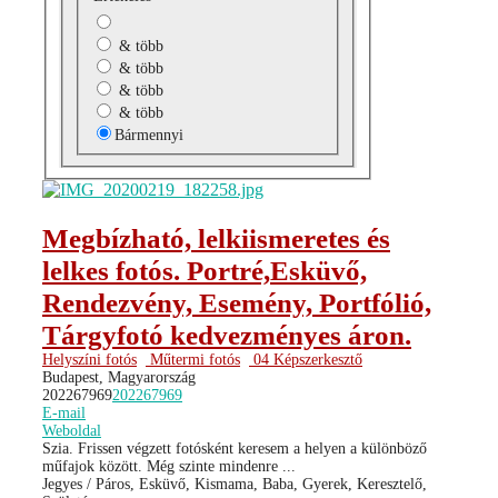
& több
& több
& több
& több
Bármennyi
Megbízható, lelkiismeretes és
lelkes fotós. Portré,Esküvő,
Rendezvény, Esemény, Portfólió,
Tárgyfotó kedvezményes áron.
Helyszíni fotós
Műtermi fotós
04 Képszerkesztő
Budapest, Magyarország
202267969
202267969
E-mail
Weboldal
Szia. Frissen végzett fotósként keresem a helyen a különböző
műfajok között. Még szinte mindenre ...
Jegyes / Páros, Esküvő, Kismama, Baba, Gyerek, Keresztelő,