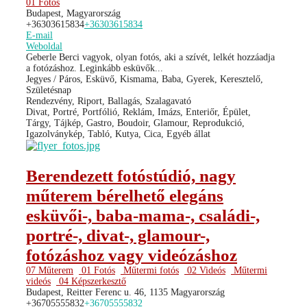
01 Fotós
Budapest, Magyarország
+36303615834
+36303615834
E-mail
Weboldal
Geberle Berci vagyok, olyan fotós, aki a szívét, lelkét hozzáadja
a fotózáshoz. Leginkább esküvők...
Jegyes / Páros, Esküvő, Kismama, Baba, Gyerek, Keresztelő,
Születésnap
Rendezvény, Riport, Ballagás, Szalagavató
Divat, Portré, Portfólió, Reklám, Imázs, Enteriőr, Épület,
Tárgy, Tájkép, Gastro, Boudoir, Glamour, Reprodukció,
Igazolványkép, Tabló, Kutya, Cica, Egyéb állat
Berendezett fotóstúdió, nagy
műterem bérelhető elegáns
esküvői-, baba-mama-, családi-,
portré-, divat-, glamour-,
fotózáshoz vagy videózáshoz
07 Műterem
01 Fotós
Műtermi fotós
02 Videós
Műtermi
videós
04 Képszerkesztő
Budapest, Reitter Ferenc u. 46, 1135 Magyarország
+36705555832
+36705555832