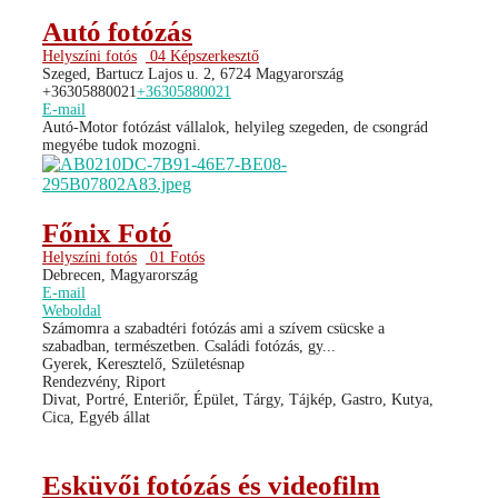
Autó fotózás
Helyszíni fotós
04 Képszerkesztő
Szeged, Bartucz Lajos u. 2, 6724 Magyarország
+36305880021
+36305880021
E-mail
Autó-Motor fotózást vállalok, helyileg szegeden, de csongrád
megyébe tudok mozogni.
Főnix Fotó
Helyszíni fotós
01 Fotós
Debrecen, Magyarország
E-mail
Weboldal
Számomra a szabadtéri fotózás ami a szívem csücske a
szabadban, természetben. Családi fotózás, gy...
Gyerek, Keresztelő, Születésnap
Rendezvény, Riport
Divat, Portré, Enteriőr, Épület, Tárgy, Tájkép, Gastro, Kutya,
Cica, Egyéb állat
Esküvői fotózás és videofilm