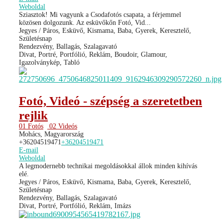
Weboldal
Sziasztok! Mi vagyunk a Csodafotós csapata, a férjemmel
közösen dolgozunk. Az esküvőkőn Fotó, Vid...
Jegyes / Páros, Esküvő, Kismama, Baba, Gyerek, Keresztelő,
Születésnap
Rendezvény, Ballagás, Szalagavató
Divat, Portré, Portfólió, Reklám, Boudoir, Glamour,
Igazolványkép, Tabló
Fotó, Videó - szépség a szeretetben
rejlik
01 Fotós
02 Videós
Mohács, Magyarország
+36204519471
+36204519471
E-mail
Weboldal
A legmodernebb technikai megoldásokkal állok minden kihívás
elé.
Jegyes / Páros, Esküvő, Kismama, Baba, Gyerek, Keresztelő,
Születésnap
Rendezvény, Ballagás, Szalagavató
Divat, Portré, Portfólió, Reklám, Imázs