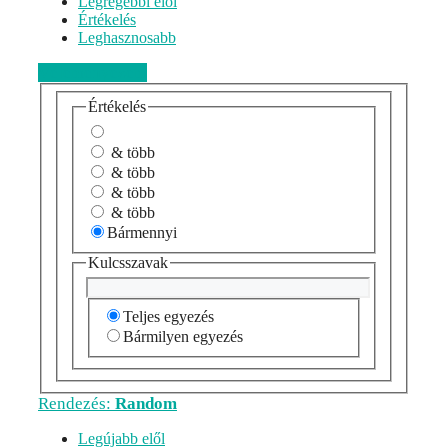
Legrégebbi elől
Értékelés
Leghasznosabb
Véleményezem
Értékelés
& több
& több
& több
& több
Bármennyi
Kulcsszavak
Teljes egyezés
Bármilyen egyezés
Rendezés:
Random
Legújabb elől