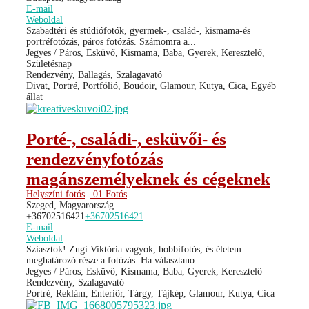
E-mail
Weboldal
Szabadtéri és stúdiófotók, gyermek-, család-, kismama-és
portréfotózás, páros fotózás. Számomra a...
Jegyes / Páros, Esküvő, Kismama, Baba, Gyerek, Keresztelő,
Születésnap
Rendezvény, Ballagás, Szalagavató
Divat, Portré, Portfólió, Boudoir, Glamour, Kutya, Cica, Egyéb
állat
Porté-, családi-, esküvői- és
rendezvényfotózás
magánszemélyeknek és cégeknek
Helyszíni fotós
01 Fotós
Szeged, Magyarország
+36702516421
+36702516421
E-mail
Weboldal
Sziasztok! Zugi Viktória vagyok, hobbifotós, és életem
meghatározó része a fotózás. Ha választano...
Jegyes / Páros, Esküvő, Kismama, Baba, Gyerek, Keresztelő
Rendezvény, Szalagavató
Portré, Reklám, Enteriőr, Tárgy, Tájkép, Glamour, Kutya, Cica