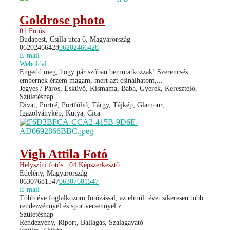
Goldrose photo
01 Fotós
Budapest, Csilla utca 6, Magyarország
06202466428
06202466428
E-mail
Weboldal
Engedd meg, hogy pár szóban bemutatkozzak! Szerencsés
embernek érzem magam, mert azt csinálhatom,...
Jegyes / Páros, Esküvő, Kismama, Baba, Gyerek, Keresztelő,
Születésnap
Divat, Portré, Portfólió, Tárgy, Tájkép, Glamour,
Igazolványkép, Kutya, Cica
Vigh Attila Fotó
Helyszíni fotós
04 Képszerkesztő
Edelény, Magyarország
06307681547
06307681547
E-mail
Több éve foglalkozom fotózással, az elmúlt évet sikeresen több
rendezvénnyel és sportversennyel z...
Születésnap
Rendezvény, Riport, Ballagás, Szalagavató