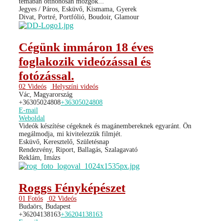
témában otthonosan mozgok...
Jegyes / Páros, Esküvő, Kismama, Gyerek
Divat, Portré, Portfólió, Boudoir, Glamour
Cégünk immáron 18 éves
foglakozik videózással és
fotózással.
02 Videós
Helyszíni videós
Vác, Magyarország
+36305024808
+36305024808
E-mail
Weboldal
Videók készítése cégeknek és magánembereknek egyaránt. Ön
megálmodja, mi kivitelezzük filmjét.
Esküvő, Keresztelő, Születésnap
Rendezvény, Riport, Ballagás, Szalagavató
Reklám, Imázs
Roggs Fényképészet
01 Fotós
02 Videós
Budaörs, Budapest
+36204138163
+36204138163