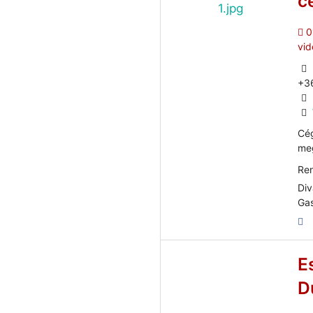
c
0
vid
+3
Cég
meg
Ren
Div
Gas
E
D