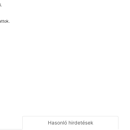
i.
attok.
Hasonló hirdetések