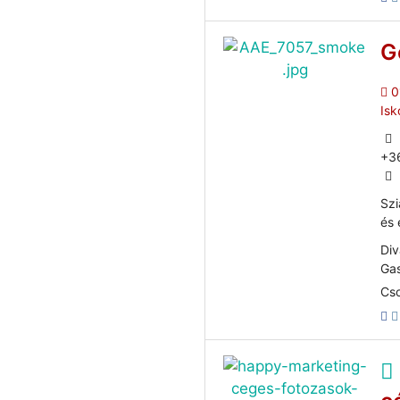
G
0
Isk
+3
Szi
és 
Div
Gas
Cso