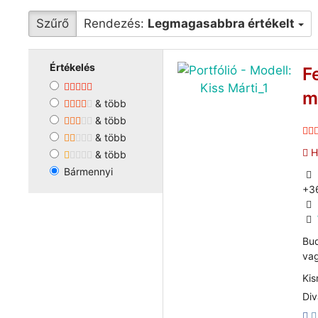
Szűrő
Rendezés:
Legmagasabbra értékelt
Értékelés
F
m
& több
& több
& több
He
& több
Bármennyi
+3
Bud
vag
Kis
Div