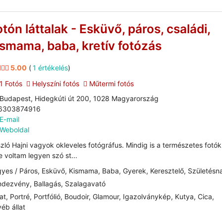
otón láttalak - Esküvő, páros, családi,
ismama, baba, kretív fotózás
5.00
(
1 értékelés
)
1 Fotós
Helyszíni fotós
Műtermi fotós
Budapest, Hidegkúti út 200, 1028 Magyarország
6303874916
E-mail
Weboldal
zló Hajni vagyok okleveles fotógráfus. Mindig is a természetes fotók
e voltam legyen szó st...
yes / Páros, Esküvő, Kismama, Baba, Gyerek, Keresztelő, Születésn
dezvény, Ballagás, Szalagavató
at, Portré, Portfólió, Boudoir, Glamour, Igazolványkép, Kutya, Cica,
éb állat