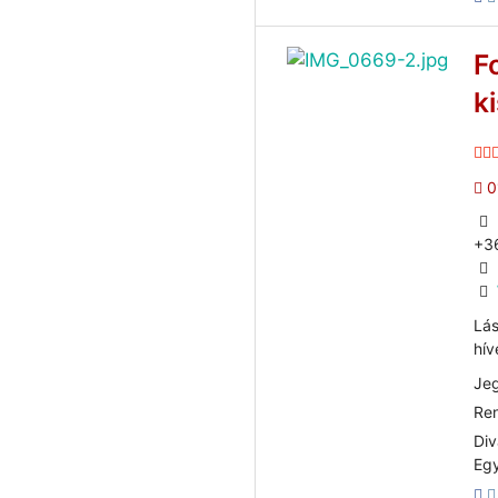
F
k
0
+3
Lás
hív
Jeg
Ren
Div
Egy