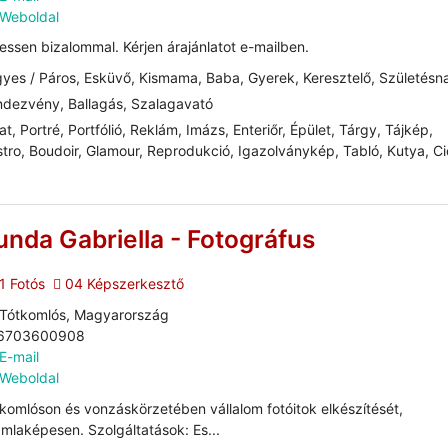
Weboldal
essen bizalommal. Kérjen árajánlatot e-mailben.
yes / Páros, Esküvő, Kismama, Baba, Gyerek, Keresztelő, Születésn
dezvény, Ballagás, Szalagavató
at, Portré, Portfólió, Reklám, Imázs, Enteriőr, Épület, Tárgy, Tájkép,
tro, Boudoir, Glamour, Reprodukció, Igazolványkép, Tabló, Kutya, C
unda Gabriella - Fotográfus
1 Fotós
04 Képszerkesztő
Tótkomlós, Magyarország
6703600908
E-mail
Weboldal
komlóson és vonzáskörzetében vállalom fotóitok elkészítését,
mlaképesen. Szolgáltatások: Es...