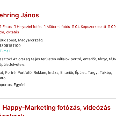
ehring János
1 Fotós
Helyszíni fotós
Műtermi fotós
04 Képszerkesztő
09
ola, oktatás
Budapest, Magyarország
6305151100
E-mail
asztok! Az ország teljes területén vállalok portré, enteriőr, tárgy, táj
épületfelvétele...
at, Portré, Portfólió, Reklám, Imázs, Enteriőr, Épület, Tárgy, Tájkép,
tro
portos, Egyéni
Happy-Marketing fotózás, videózás