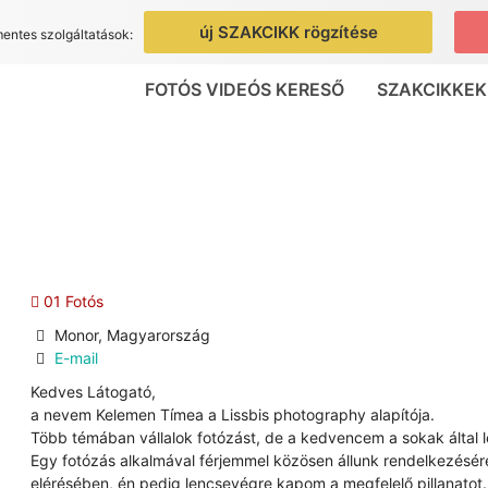
új SZAKCIKK rögzítése
mentes szolgáltatások:
FOTÓS VIDEÓS KERESŐ
SZAKCIKKEK
01 Fotós
Monor, Magyarország
E-mail
Kedves Látogató,
a nevem Kelemen Tímea a Lissbis photography alapítója.
Több témában vállalok fotózást, de a kedvencem a sokak által
Egy fotózás alkalmával férjemmel közösen állunk rendelkezésére
elérésében, én pedig lencsevégre kapom a megfelelő pillanatot.