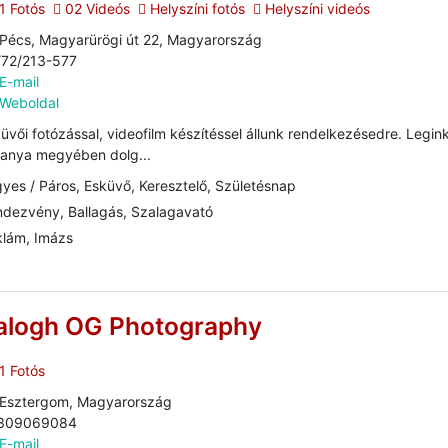
1 Fotós
02 Videós
Helyszíni fotós
Helyszíni videós
Pécs, Magyarürögi út 22, Magyarország
/72/213-577
E-mail
Weboldal
üvői fotózással, videofilm készítéssel állunk rendelkezésedre. Legi
anya megyében dolg...
yes / Páros, Esküvő, Keresztelő, Születésnap
dezvény, Ballagás, Szalagavató
lám, Imázs
alogh OG Photography
1 Fotós
Esztergom, Magyarország
309069084
E-mail