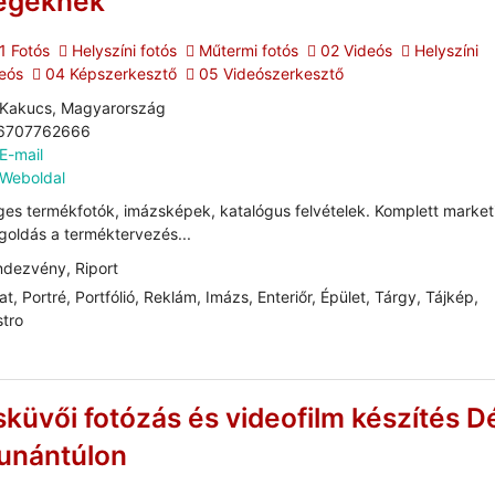
égeknek
1 Fotós
Helyszíni fotós
Műtermi fotós
02 Videós
Helyszíni
eós
04 Képszerkesztő
05 Videószerkesztő
Kakucs, Magyarország
6707762666
E-mail
Weboldal
es termékfotók, imázsképek, katalógus felvételek. Komplett market
oldás a terméktervezés...
dezvény, Riport
at, Portré, Portfólió, Reklám, Imázs, Enteriőr, Épület, Tárgy, Tájkép,
tro
sküvői fotózás és videofilm készítés D
unántúlon