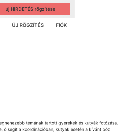
új HIRDETÉS rögzítése
ÚJ RÖGZÍTÉS
FIÓK
 legnehezebb témának tartott gyerekek és kutyák fotózása.
, ő segít a koordinációban, kutyák esetén a kívánt póz