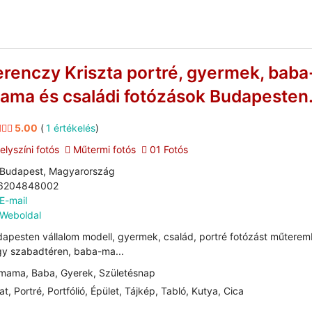
erenczy Kriszta portré, gyermek, baba
ama és családi fotózások Budapesten
5.00
(
1 értékelés
)
lyszíni fotós
Műtermi fotós
01 Fotós
Budapest, Magyarország
6204848002
E-mail
Weboldal
apesten vállalom modell, gyermek, család, portré fotózást műtere
y szabadtéren, baba-ma...
mama, Baba, Gyerek, Születésnap
at, Portré, Portfólió, Épület, Tájkép, Tabló, Kutya, Cica