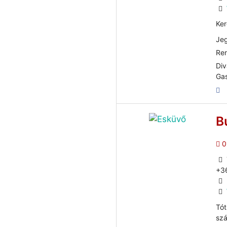
Ker
Jeg
Ren
Div
Gas
B
0
+3
Tót
szá