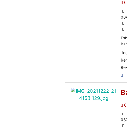
0
06
Esk
Bar
Jeg
Ren
Rek
B
0
06