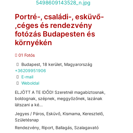
Portré-, családi-, esküvő-
,céges és rendezvény
fotózás Budapesten és
környékén
01 Fotós
Budapest, 18 kerület, Magyarország
+36209951906
E-mail
Weboldal
ELJÖTT A TE IDŐD! Szeretnél magabiztosnak,
boldognak, szépnek, meggyőzőnek, lazának
látszani a ké...
Jegyes / Páros, Esküvő, Kismama, Keresztelő,
Születésnap
Rendezvény, Riport, Ballagás, Szalagavató