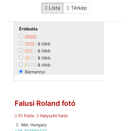
Lista
Térkép
Értékelés
& több
& több
& több
& több
Bármennyi
Falusi Roland fotó
01 Fotós
Helyszíni fotós
Mór, Hungary
+36 203880377