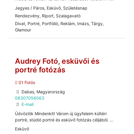
Jegyes / Páros, Esküvő, Születésnap
Rendezvény, Riport, Szalagavató
Divat, Portré, Portfólió, Reklám, Imázs, Tárgy,
Glamour
Audrey Fotó, esküvői és
portré fotózás
01 Fotós
Dabas, Magyarország
06307056063
E-mail
Üdvözlök Mindenkit! Várom új ügyfeleim kültéri
portré, stúdió portré és esküvő fotózás céljából. ...
Esküvő