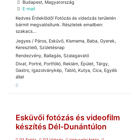
Budapest, Magyarország
E-mail
Kedves Érdeklődő! Fotózás és videózás területén
bármit megvalósítunk. Részletek emailben:
szakacs...
Jegyes / Páros, Esküvő, Kismama, Baba, Gyerek,
Keresztelő, Születésnap
Rendezvény, Ballagás, Szalagavató
Divat, Portré, Portfólió, Reklám, Épület, Tárgy,
Gastro, Igazolványkép, Tabló, Kutya, Cica, Egyéb
állat
Esküvői fotózás és videofilm
készítés Dél-Dunántúlon
01 Fotós
02 Videós
Helyszíni fotós