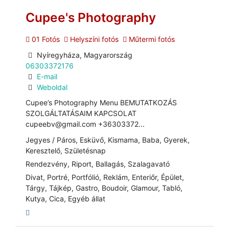
Cupee's Photography
01 Fotós
Helyszíni fotós
Műtermi fotós
Nyíregyháza, Magyarország
06303372176
E-mail
Weboldal
Cupee’s Photography Menu BEMUTATKOZÁS
SZOLGÁLTATÁSAIM KAPCSOLAT
cupeebv@gmail.com +36303372...
Jegyes / Páros, Esküvő, Kismama, Baba, Gyerek,
Keresztelő, Születésnap
Rendezvény, Riport, Ballagás, Szalagavató
Divat, Portré, Portfólió, Reklám, Enteriőr, Épület,
Tárgy, Tájkép, Gastro, Boudoir, Glamour, Tabló,
Kutya, Cica, Egyéb állat