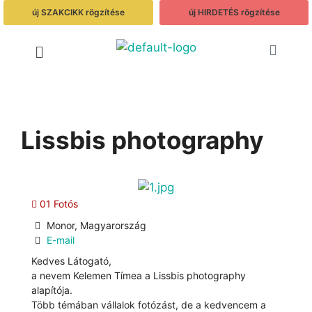
új SZAKCIKK rögzítése
új HIRDETÉS rögzítése
Lissbis photography
01 Fotós
Monor, Magyarország
E-mail
Kedves Látogató,
a nevem Kelemen Tímea a Lissbis photography
alapítója.
Több témában vállalok fotózást, de a kedvencem a