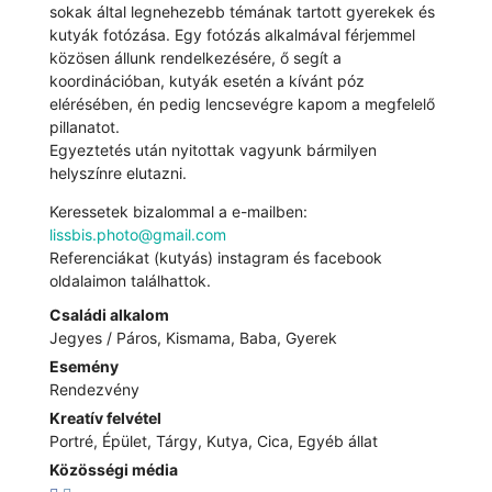
sokak által legnehezebb témának tartott gyerekek és
kutyák fotózása. Egy fotózás alkalmával férjemmel
közösen állunk rendelkezésére, ő segít a
koordinációban, kutyák esetén a kívánt póz
elérésében, én pedig lencsevégre kapom a megfelelő
pillanatot.
Egyeztetés után nyitottak vagyunk bármilyen
helyszínre elutazni.
Keressetek bizalommal a e-mailben:
lissbis.photo@gmail.com
Referenciákat (kutyás) instagram és facebook
oldalaimon találhattok.
Családi alkalom
Jegyes / Páros, Kismama, Baba, Gyerek
Esemény
Rendezvény
Kreatív felvétel
Portré, Épület, Tárgy, Kutya, Cica, Egyéb állat
Közösségi média