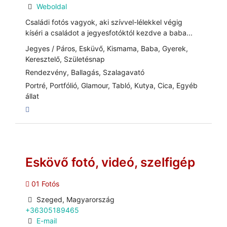
Weboldal
Családi fotós vagyok, aki szívvel-lélekkel végig
kíséri a családot a jegyesfotóktól kezdve a baba...
Jegyes / Páros, Esküvő, Kismama, Baba, Gyerek,
Keresztelő, Születésnap
Rendezvény, Ballagás, Szalagavató
Portré, Portfólió, Glamour, Tabló, Kutya, Cica, Egyéb
állat
Eskövő fotó, videó, szelfigép
01 Fotós
Szeged, Magyarország
+36305189465
E-mail