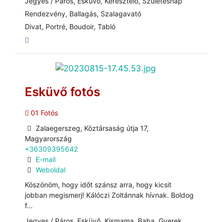
Jegyes / Páros, Esküvő, Keresztelő, Születésnap
Rendezvény, Ballagás, Szalagavató
Divat, Portré, Boudoir, Tabló
Esküvő fotós
01 Fotós
Zalaegerszeg, Köztársaság útja 17,
Magyarország
+36309395642
E-mail
Weboldal
Köszönöm, hogy időt szánsz arra, hogy kicsit
jobban megismerj! Kálóczi Zoltánnak hívnak. Boldog
f...
Jegyes / Páros, Esküvő, Kismama, Baba, Gyerek,