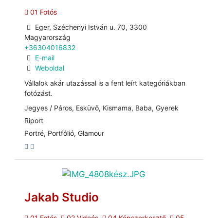
01 Fotós
Eger, Széchenyi István u. 70, 3300
Magyarország
+36304016832
E-mail
Weboldal
Vállalok akár utazással is a fent leírt kategóriákban
fotózást.
Jegyes / Páros, Esküvő, Kismama, Baba, Gyerek
Riport
Portré, Portfólió, Glamour
Jakab Studio
01 Fotós
02 Videós
04 Képszerkesztő
05