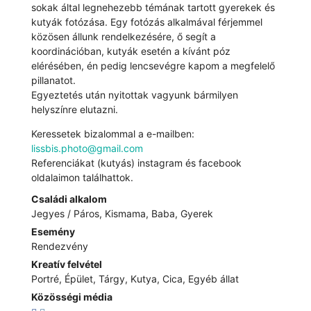
sokak által legnehezebb témának tartott gyerekek és
kutyák fotózása. Egy fotózás alkalmával férjemmel
közösen állunk rendelkezésére, ő segít a
koordinációban, kutyák esetén a kívánt póz
elérésében, én pedig lencsevégre kapom a megfelelő
pillanatot.
Egyeztetés után nyitottak vagyunk bármilyen
helyszínre elutazni.
Keressetek bizalommal a e-mailben:
lissbis.photo@gmail.com
Referenciákat (kutyás) instagram és facebook
oldalaimon találhattok.
Családi alkalom
Jegyes / Páros, Kismama, Baba, Gyerek
Esemény
Rendezvény
Kreatív felvétel
Portré, Épület, Tárgy, Kutya, Cica, Egyéb állat
Közösségi média