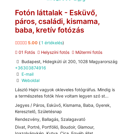
Fotón láttalak - Esküvő,
páros, családi, kismama,
baba, kretív fotózás
5.00
(
1 értékelés
)
01 Fotós
Helyszíni fotós
Műtermi fotós
Budapest, Hidegkúti út 200, 1028 Magyarország
+36303874916
E-mail
Weboldal
László Hajni vagyok okleveles fotógráfus. Mindig is
a természetes fotók híve voltam legyen szó st...
Jegyes / Páros, Esküvő, Kismama, Baba, Gyerek,
Keresztelő, Születésnap
Rendezvény, Ballagás, Szalagavató
Divat, Portré, Portfólió, Boudoir, Glamour,
Igazolványkép, Kutya, Cica, Egyéb állat