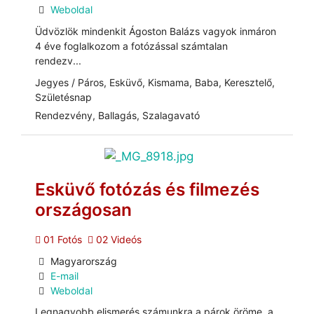
Weboldal
Üdvözlök mindenkit Ágoston Balázs vagyok inmáron
4 éve foglalkozom a fotózással számtalan
rendezv...
Jegyes / Páros, Esküvő, Kismama, Baba, Keresztelő,
Születésnap
Rendezvény, Ballagás, Szalagavató
Esküvő fotózás és filmezés
országosan
01 Fotós
02 Videós
Magyarország
E-mail
Weboldal
Legnagyobb elismerés számunkra a párok öröme, a