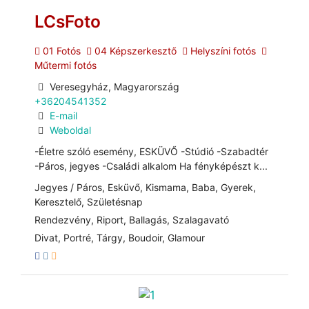
LCsFoto
01 Fotós
04 Képszerkesztő
Helyszíni fotós
Műtermi fotós
Veresegyház, Magyarország
+36204541352
E-mail
Weboldal
-Életre szóló esemény, ESKÜVŐ -Stúdió -Szabadtér
-Páros, jegyes -Családi alkalom Ha fényképészt k...
Jegyes / Páros, Esküvő, Kismama, Baba, Gyerek,
Keresztelő, Születésnap
Rendezvény, Riport, Ballagás, Szalagavató
Divat, Portré, Tárgy, Boudoir, Glamour