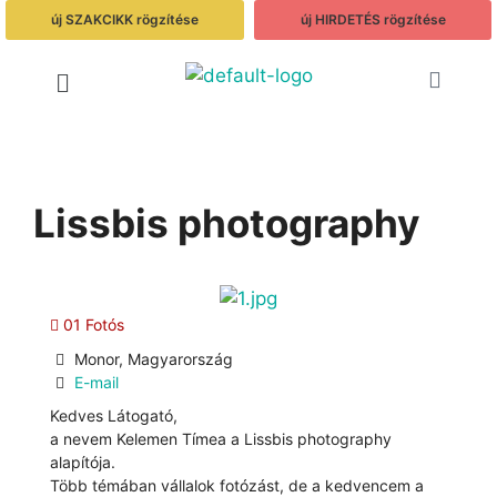
új SZAKCIKK rögzítése
új HIRDETÉS rögzítése
Lissbis photography
01 Fotós
Monor, Magyarország
E-mail
Kedves Látogató,
a nevem Kelemen Tímea a Lissbis photography
alapítója.
Több témában vállalok fotózást, de a kedvencem a