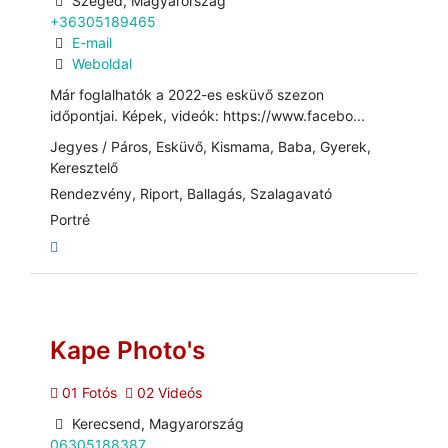
Szeged, Magyarország
+36305189465
E-mail
Weboldal
Már foglalhatók a 2022-es esküvő szezon
időpontjai. Képek, videók: https://www.facebo...
Jegyes / Páros, Esküvő, Kismama, Baba, Gyerek,
Keresztelő
Rendezvény, Riport, Ballagás, Szalagavató
Portré
Kape Photo's
01 Fotós
02 Videós
Kerecsend, Magyarország
06305188387