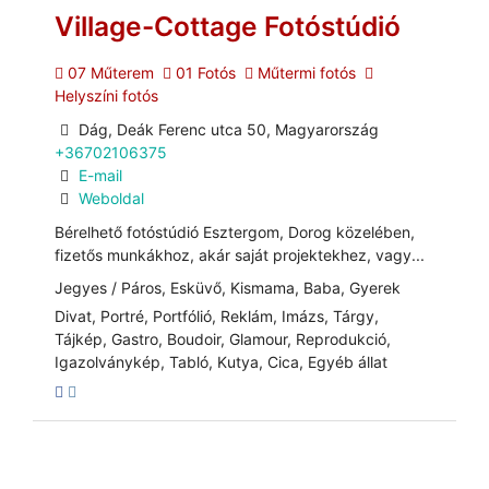
Village-Cottage Fotóstúdió
07 Műterem
01 Fotós
Műtermi fotós
Helyszíni fotós
Dág, Deák Ferenc utca 50, Magyarország
+36702106375
E-mail
Weboldal
Bérelhető fotóstúdió Esztergom, Dorog közelében,
fizetős munkákhoz, akár saját projektekhez, vagy...
Jegyes / Páros, Esküvő, Kismama, Baba, Gyerek
Divat, Portré, Portfólió, Reklám, Imázs, Tárgy,
Tájkép, Gastro, Boudoir, Glamour, Reprodukció,
Igazolványkép, Tabló, Kutya, Cica, Egyéb állat