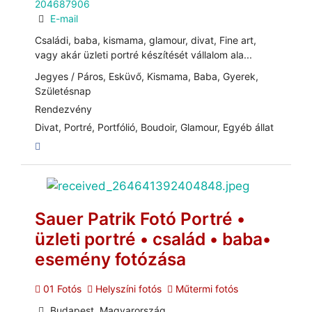
204687906
E-mail
Családi, baba, kismama, glamour, divat, Fine art,
vagy akár üzleti portré készítését vállalom ala...
Jegyes / Páros, Esküvő, Kismama, Baba, Gyerek,
Születésnap
Rendezvény
Divat, Portré, Portfólió, Boudoir, Glamour, Egyéb állat
Sauer Patrik Fotó Portré •
üzleti portré • család • baba•
esemény fotózása
01 Fotós
Helyszíni fotós
Műtermi fotós
Budapest, Magyarország