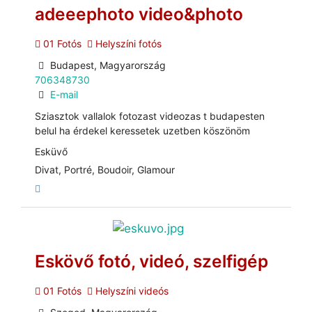
adeeephoto video&photo
01 Fotós
Helyszíni fotós
Budapest, Magyarország
706348730
E-mail
Sziasztok vallalok fotozast videozas t budapesten
belul ha érdekel keressetek uzetben köszönöm
Esküvő
Divat, Portré, Boudoir, Glamour
Eskövő fotó, videó, szelfigép
01 Fotós
Helyszíni videós