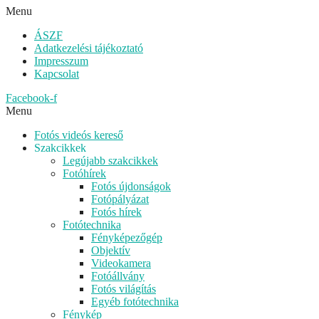
Menu
ÁSZF
Adatkezelési tájékoztató
Impresszum
Kapcsolat
Facebook-f
Menu
Fotós videós kereső
Szakcikkek
Legújabb szakcikkek
Fotóhírek
Fotós újdonságok
Fotópályázat
Fotós hírek
Fotótechnika
Fényképezőgép
Objektív
Videokamera
Fotóállvány
Fotós világítás
Egyéb fotótechnika
Fénykép