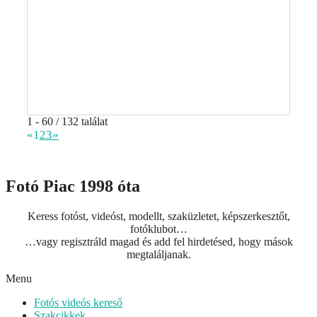
1 - 60 / 132 találat
«
1
2
3
»
Fotó Piac 1998 óta
Keress fotóst, videóst, modellt, szaküzletet, képszerkesztőt,
fotóklubot…
…vagy regisztráld magad és add fel hirdetésed, hogy mások
megtaláljanak.
Menu
Fotós videós kereső
Szakcikkek