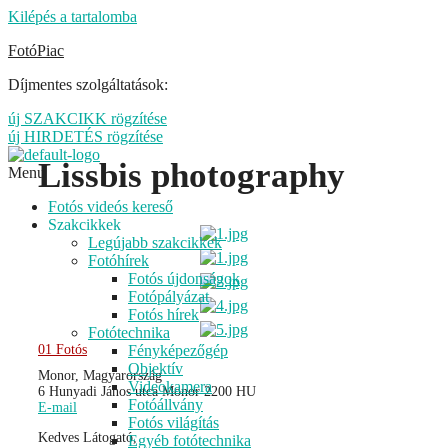
Kilépés a tartalomba
FotóPiac
Díjmentes szolgáltatások:
új SZAKCIKK rögzítése
új HIRDETÉS rögzítése
Lissbis photography
Menu
Fotós videós kereső
Szakcikkek
Legújabb szakcikkek
Fotóhírek
Fotós újdonságok
Fotópályázat
Fotós hírek
Fotótechnika
Fényképezőgép
01 Fotós
Objektív
Monor, Magyarország
Videokamera
6 Hunyadi János utca
Monor
2200
HU
Fotóállvány
E-mail
Fotós világítás
Kedves Látogató,
Egyéb fotótechnika