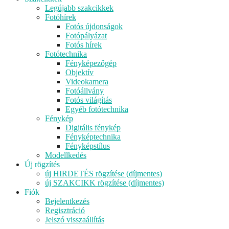
Legújabb szakcikkek
Fotóhírek
Fotós újdonságok
Fotópályázat
Fotós hírek
Fotótechnika
Fényképezőgép
Objektív
Videokamera
Fotóállvány
Fotós világítás
Egyéb fotótechnika
Fénykép
Digitális fénykép
Fényképtechnika
Fényképstílus
Modellkedés
Új rögzítés
új HIRDETÉS rögzítése (díjmentes)
új SZAKCIKK rögzítése (díjmentes)
Fiók
Bejelentkezés
Regisztráció
Jelszó visszaállítás