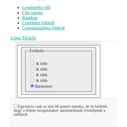
Legrégebbi elől
Cím szerint
Random
Legtöbbet értékelt
Legmagasabbra értékelt
Lista
Térkép
Értékelés
& több
& több
& több
& több
Bármennyi
Egyszerre csak az első 60 pontot mutatja, de itt kérhető,
hogy a térkép mozgatásakor automatikusan frissüljenek a
találatok