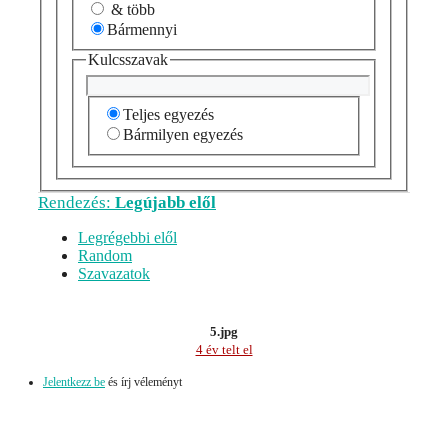
& több
Bármennyi
Kulcsszavak
Teljes egyezés
Bármilyen egyezés
Rendezés:
Legújabb elől
Legrégebbi elől
Random
Szavazatok
5.jpg
4 év telt el
Jelentkezz be
és írj véleményt