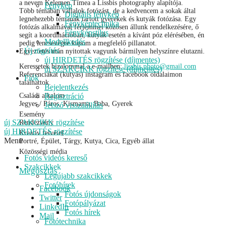
a nevem Kelemen Tímea a Lissbis photography alapítója.
Fénykép
Több témában vállalok fotózást, de a kedvencem a sokak által
Digitális fénykép
legnehezebb témának tartott gyerekek és kutyák fotózása. Egy
Fényképtechnika
fotózás alkalmával férjemmel közösen állunk rendelkezésére, ő
Fényképstílus
segít a koordinációban, kutyák esetén a kívánt póz elérésében, én
Modellkedés
pedig lencsevégre kapom a megfelelő pillanatot.
Új rögzítés
Egyeztetés után nyitottak vagyunk bármilyen helyszínre elutazni.
új HIRDETÉS rögzítése (díjmentes)
Keressetek bizalommal a e-mailben:
lissbis.photo@gmail.com
új SZAKCIKK rögzítése (díjmentes)
Referenciákat (kutyás) instagram és facebook oldalaimon
Fiók
találhattok.
Bejelentkezés
Családi alkalom
Regisztráció
Jegyes / Páros, Kismama, Baba, Gyerek
Jelszó visszaállítás
Esemény
új SZAKCIKK rögzítése
Rendezvény
új HIRDETÉS rögzítése
Kreatív felvétel
Menu
Portré, Épület, Tárgy, Kutya, Cica, Egyéb állat
Közösségi média
Fotós videós kereső
Szakcikkek
Megosztás
Legújabb szakcikkek
Fotóhírek
Facebook
Fotós újdonságok
Twitter
Fotópályázat
LinkedIn
Fotós hírek
Mail
Fotótechnika