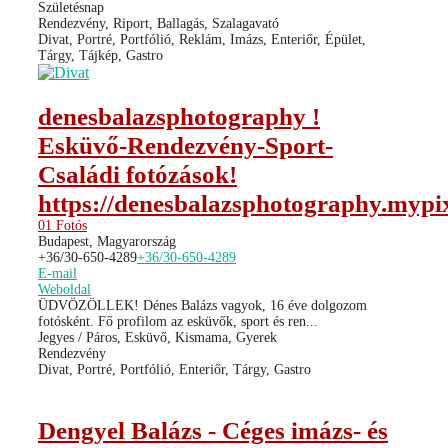
Születésnap
Rendezvény, Riport, Ballagás, Szalagavató
Divat, Portré, Portfólió, Reklám, Imázs, Enteriőr, Épület,
Tárgy, Tájkép, Gastro
denesbalazsphotography !
Esküvő-Rendezvény-Sport-
Családi fotózások!
https://denesbalazsphotography.mypix
01 Fotós
Budapest, Magyarország
+36/30-650-4289
+36/30-650-4289
E-mail
Weboldal
ÜDVÖZÖLLEK! Dénes Balázs vagyok, 16 éve dolgozom
fotósként. Fő profilom az esküvők, sport és ren...
Jegyes / Páros, Esküvő, Kismama, Gyerek
Rendezvény
Divat, Portré, Portfólió, Enteriőr, Tárgy, Gastro
Dengyel Balázs - Céges imázs- és