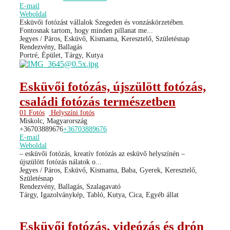
E-mail
Weboldal
Esküvői fotózást vállalok Szegeden és vonzáskörzetében.
Fontosnak tartom, hogy minden pillanat me...
Jegyes / Páros, Esküvő, Kismama, Keresztelő, Születésnap
Rendezvény, Ballagás
Portré, Épület, Tárgy, Kutya
Esküvői fotózás, újszülött fotózás,
családi fotózás természetben
01 Fotós
Helyszíni fotós
Miskolc, Magyarország
+36703889676
+36703889676
E-mail
Weboldal
– esküvői fotózás, kreatív fotózás az esküvő helyszínén –
újszülött fotózás nálatok o...
Jegyes / Páros, Esküvő, Kismama, Baba, Gyerek, Keresztelő,
Születésnap
Rendezvény, Ballagás, Szalagavató
Tárgy, Igazolványkép, Tabló, Kutya, Cica, Egyéb állat
Esküvői fotózás, videózás és drón