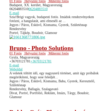
01 Fotós
Helyszíni fotós
Műtermi fotós
Budapest, XX. kerület, Magyarország
06204883510
06204883510
E-mail
Szia!Brigi vagyok, budapesti fotós. Imádok rendezvényeken
fotózni, a hangulatát, ami elmeséli az ...
Jegyes / Páros, Esküvő, Kismama, Gyerek, Születésnap
Rendezvény
Portré, Tájkép, Boudoir, Glamour
Bruno - Photo Solutions
01 Fotós
Helyszíni fotós
Műtermi fotós
Gyula, Magyarország
+36703121781
+36703121781
E-mail
Weboldal
A veletek töltött idő, egy nagyszerű történet, amit úgy próbálok
megörökíteni, hogy sose feledjét...
Jegyes / Páros, Esküvő, Kismama, Baba, Gyerek, Keresztelő,
Születésnap
Rendezvény, Ballagás, Szalagavató
Divat, Portré, Portfólió, Reklám, Imázs, Tárgy, Boudoir,
Glamour