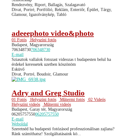
Rendezvény, Riport, Ballagás, Szalagavató
Divat, Portré, Portfólió, Reklám, Enteriőr, Épület, Tárgy,
Glamour, Igazolványkép, Tabló
adeeephoto video&photo
01 Fotós
Helyszíni fotós
Budapest, Magyarország
706348730
706348730
E-mail
Sziasztok vallalok fotozast videozas t budapesten belul ha
érdekel keressetek uzetben köszönöm
Esküvő
Divat, Portré, Boudoir, Glamour
Adry and Greg Studio
01 Fotós
Helyszíni fotós
Műtermi fotós
02 Videós
Helyszíni videós
Műtermi videós
Budapest, Garay tér, Magyarország
06205757550
06205757550
E-mail
Weboldal
Szeretnéd ha budapesti fotózásod professzionálisan zajlana?
Ránk számíthatsz! Szolgáltatásaink kö...