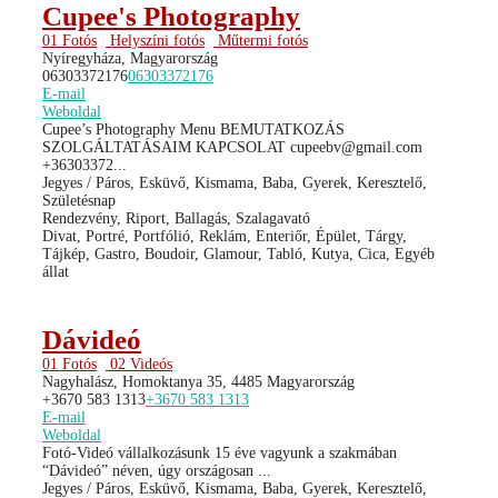
Cupee's Photography
01 Fotós
Helyszíni fotós
Műtermi fotós
Nyíregyháza, Magyarország
06303372176
06303372176
E-mail
Weboldal
Cupee’s Photography Menu BEMUTATKOZÁS
SZOLGÁLTATÁSAIM KAPCSOLAT cupeebv@gmail.com
+36303372...
Jegyes / Páros, Esküvő, Kismama, Baba, Gyerek, Keresztelő,
Születésnap
Rendezvény, Riport, Ballagás, Szalagavató
Divat, Portré, Portfólió, Reklám, Enteriőr, Épület, Tárgy,
Tájkép, Gastro, Boudoir, Glamour, Tabló, Kutya, Cica, Egyéb
állat
Dávideó
01 Fotós
02 Videós
Nagyhalász, Homoktanya 35, 4485 Magyarország
+3670 583 1313
+3670 583 1313
E-mail
Weboldal
Fotó-Videó vállalkozásunk 15 éve vagyunk a szakmában
“Dávideó” néven, úgy országosan ...
Jegyes / Páros, Esküvő, Kismama, Baba, Gyerek, Keresztelő,