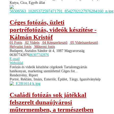
Kutya, Cica, Egyéb állat
Céges fotózás, üzleti
portréfotózás, videók készítése -
Kálmán Kristóf
01 Fotós
02 Videós
04 Képszerkesztő
05 Videószerkesztő
Helyszíni fotós
Műtermi fotós
Budapest, Asztalos Sándor út 4, 1087 Magyarország
06307742876
06307742876
E-mail
Weboldal
Fotózás és videók készítése cégeknek Tartalomgyártás
hatékonyan, marketing szemlélettel Céges fot...
Rendezvény, Riport
Portré, Reklám, Imázs, Enteriőr, Épület, Tárgy, Igazolványkép
Családi fotózás sok játékkal
felszerelt dunaújvárosi
műtermemben, a természetben