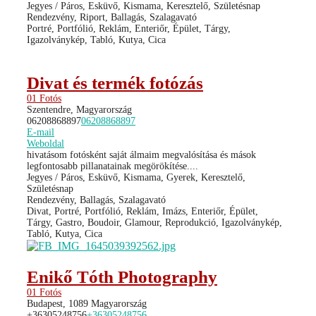
Jegyes / Páros, Esküvő, Kismama, Keresztelő, Születésnap
Rendezvény, Riport, Ballagás, Szalagavató
Portré, Portfólió, Reklám, Enteriőr, Épület, Tárgy,
Igazolványkép, Tabló, Kutya, Cica
Divat és termék fotózás
01 Fotós
Szentendre, Magyarország
06208868897
06208868897
E-mail
Weboldal
hivatásom fotósként saját álmaim megvalósítása és mások
legfontosabb pillanatainak megörökítése....
Jegyes / Páros, Esküvő, Kismama, Gyerek, Keresztelő,
Születésnap
Rendezvény, Ballagás, Szalagavató
Divat, Portré, Portfólió, Reklám, Imázs, Enteriőr, Épület,
Tárgy, Gastro, Boudoir, Glamour, Reprodukció, Igazolványkép,
Tabló, Kutya, Cica
Enikő Tóth Photography
01 Fotós
Budapest, 1089 Magyarország
+36305248756
+36305248756