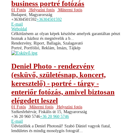
business portré fotózás
01 Fotós
Helyszíni fotós
Műtermi fotós
Budapest, Magyarország
+36304501592
+36304501592
E-mail
Weboldal
Célkitűzésem az olyan képek készítése amelyek garantáltan pénzt
hoznak a házhoz és megnövelik a b...
Rendezvény, Riport, Ballagás, Szalagavató
Portré, Portfólió, Reklám, Imázs, Tájkép
Deniel Photo - rendezvény
(esküvő, születésnap, koncert,
keresztelő) - portré - tárgy -
enteriőr fotózás, amivel biztosan
elégedett leszel
01 Fotós
Műtermi fotós
Helyszíni fotós
Székesfehérvár, Fiskális út 15, Magyarország
+36 20 960 5746
+36 20 960 5746
E-mail
Üdvözöllek a Deniel Photonál! Szabó Dániel vagyok fiatal,
lendületes és mindig mosolygós fotográf...