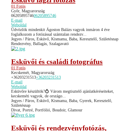
01 Fotós
Győr, Magyarország
06205895746
06205895746
E-mail
Weboldal
Üdvözlök mindenkit Ágoston Balázs vagyok inmáron 4 éve
foglalkozom a fotózással számtalan rendezv...
Jegyes / Páros, Esküvő, Kismama, Baba, Keresztelő, Születésnap
Rendezvény, Ballagás, Szalagavató
Esküvői és családi fotográfus
01 Fotós
Kecskemét, Magyarország
+36203231513
+36203231513
E-mail
Weboldal
Esküvőre készültök?💍 Várom megtisztelő ajánlatkéréseiteket,
kecskeméti vagyok, de országo...
Jegyes / Páros, Esküvő, Kismama, Baba, Gyerek, Keresztelő,
Születésnap
Divat, Portré, Portfólió, Boudoir, Glamour
Esküvői és rendezvényfotózás,