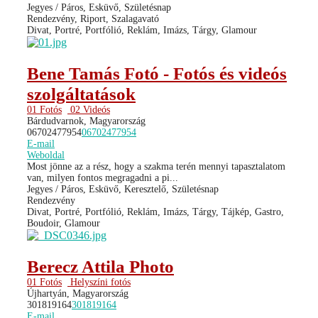
Jegyes / Páros, Esküvő, Születésnap
Rendezvény, Riport, Szalagavató
Divat, Portré, Portfólió, Reklám, Imázs, Tárgy, Glamour
Bene Tamás Fotó - Fotós és videós
szolgáltatások
01 Fotós
02 Videós
Bárdudvarnok, Magyarország
06702477954
06702477954
E-mail
Weboldal
Most jönne az a rész, hogy a szakma terén mennyi tapasztalatom
van, milyen fontos megragadni a pi...
Jegyes / Páros, Esküvő, Keresztelő, Születésnap
Rendezvény
Divat, Portré, Portfólió, Reklám, Imázs, Tárgy, Tájkép, Gastro,
Boudoir, Glamour
Berecz Attila Photo
01 Fotós
Helyszíni fotós
Újhartyán, Magyarország
301819164
301819164
E-mail