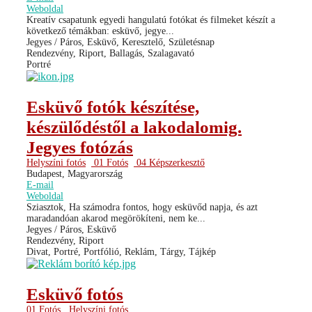
Weboldal
Kreatív csapatunk egyedi hangulatú fotókat és filmeket készít a
következő témákban: esküvő, jegye...
Jegyes / Páros, Esküvő, Keresztelő, Születésnap
Rendezvény, Riport, Ballagás, Szalagavató
Portré
Esküvő fotók készítése,
készülődéstől a lakodalomig.
Jegyes fotózás
Helyszíni fotós
01 Fotós
04 Képszerkesztő
Budapest, Magyarország
E-mail
Weboldal
Sziasztok, Ha számodra fontos, hogy esküvőd napja, és azt
maradandóan akarod megörökíteni, nem ke...
Jegyes / Páros, Esküvő
Rendezvény, Riport
Divat, Portré, Portfólió, Reklám, Tárgy, Tájkép
Esküvő fotós
01 Fotós
Helyszíni fotós