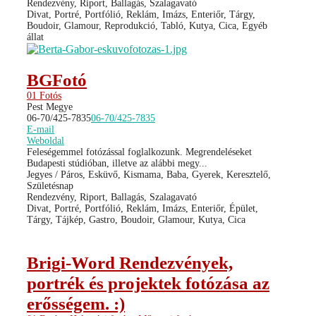
Rendezvény, Riport, Ballagás, Szalagavató
Divat, Portré, Portfólió, Reklám, Imázs, Enteriőr, Tárgy,
Boudoir, Glamour, Reprodukció, Tabló, Kutya, Cica, Egyéb
állat
BGFotó
01 Fotós
Pest Megye
06-70/425-7835
06-70/425-7835
E-mail
Weboldal
Feleségemmel fotózással foglalkozunk. Megrendeléseket
Budapesti stúdióban, illetve az alábbi megy...
Jegyes / Páros, Esküvő, Kismama, Baba, Gyerek, Keresztelő,
Születésnap
Rendezvény, Riport, Ballagás, Szalagavató
Divat, Portré, Portfólió, Reklám, Imázs, Enteriőr, Épület,
Tárgy, Tájkép, Gastro, Boudoir, Glamour, Kutya, Cica
Brigi-Word Rendezvények,
portrék és projektek fotózása az
erősségem. :)