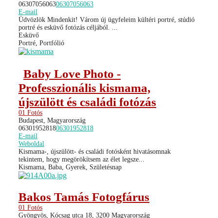
06307056063
06307056063
E-mail
Üdvözlök Mindenkit! Várom új ügyfeleim kültéri portré, stúdió
portré és esküvő fotózás céljából. ...
Esküvő
Portré, Portfólió
Baby Love Photo -
Professzionális kismama,
újszülött és családi fotózás
01 Fotós
Budapest, Magyarország
06301952818
06301952818
E-mail
Weboldal
Kismama-, újszülött- és családi fotósként hivatásomnak
tekintem, hogy megörökítsem az élet legsze...
Kismama, Baba, Gyerek, Születésnap
Bakos Tamás Fotogfárus
01 Fotós
Gyöngyös, Kócsag utca 18, 3200 Magyarország