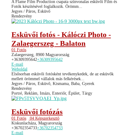
A Flame Film Production csapata színvonalas esküvői Film és
Fotók készítésével foglalkozik. Örömm...
Jegyes / Páros, Esküvő
Rendezvény
Esküvői fotós - Kálóczi Photo -
Zalaegerszeg - Balaton
01 Fotós
Zalaegerszeg, 8900 Magyarország
+36309395642
+36309395642
E-mail
Weboldal
Elsősorban esküvői fotósként tevékenykedek, de az esküvők
mellett örömmel vállalok más felkérések...
Jegyes / Páros, Esküvő, Kismama, Baba, Gyerek
Rendezvény
Portré, Reklám, Imázs, Enteriőr, Épület, Tárgy
Esküvői fotózás
01 Fotós
04 Képszerkesztő
Kiskunlacháza, Magyarország
+36702354733
+36702354733
E-mail