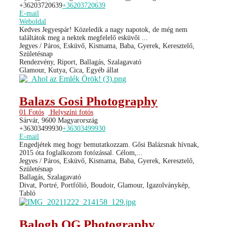
+36203720639
+36203720639
E-mail
Weboldal
Kedves Jegyespár! Közeledik a nagy napotok, de még nem
találtátok meg a nektek megfelelő esküvői ...
Jegyes / Páros, Esküvő, Kismama, Baba, Gyerek, Keresztelő,
Születésnap
Rendezvény, Riport, Ballagás, Szalagavató
Glamour, Kutya, Cica, Egyéb állat
Balazs Gosi Photography
01 Fotós
Helyszíni fotós
Sárvár, 9600 Magyarország
+36303499930
+36303499930
E-mail
Engedjétek meg hogy bemutatkozzam. Gősi Balázsnak hívnak,
2015 óta foglalkozom fotózással. Célom,...
Jegyes / Páros, Esküvő, Kismama, Baba, Gyerek, Keresztelő,
Születésnap
Ballagás, Szalagavató
Divat, Portré, Portfólió, Boudoir, Glamour, Igazolványkép,
Tabló
Balogh OG Photography