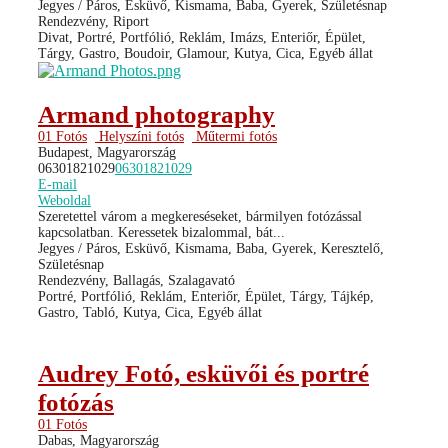
Jegyes / Páros, Esküvő, Kismama, Baba, Gyerek, Születésnap
Rendezvény, Riport
Divat, Portré, Portfólió, Reklám, Imázs, Enteriőr, Épület,
Tárgy, Gastro, Boudoir, Glamour, Kutya, Cica, Egyéb állat
Armand photography
01 Fotós
Helyszíni fotós
Műtermi fotós
Budapest, Magyarország
06301821029
06301821029
E-mail
Weboldal
Szeretettel várom a megkereséseket, bármilyen fotózással
kapcsolatban. Keressetek bizalommal, bát...
Jegyes / Páros, Esküvő, Kismama, Baba, Gyerek, Keresztelő,
Születésnap
Rendezvény, Ballagás, Szalagavató
Portré, Portfólió, Reklám, Enteriőr, Épület, Tárgy, Tájkép,
Gastro, Tabló, Kutya, Cica, Egyéb állat
Audrey Fotó, esküvői és portré
fotózás
01 Fotós
Dabas, Magyarország