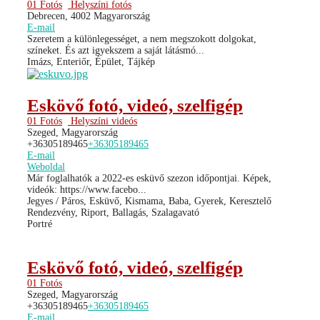
01 Fotós
Helyszíni fotós
Debrecen, 4002 Magyarország
E-mail
Szeretem a különlegességet, a nem megszokott dolgokat,
színeket. És azt igyekszem a saját látásmó...
Imázs, Enteriőr, Épület, Tájkép
Eskövő fotó, videó, szelfigép
01 Fotós
Helyszíni videós
Szeged, Magyarország
+36305189465
+36305189465
E-mail
Weboldal
Már foglalhatók a 2022-es esküvő szezon időpontjai. Képek,
videók: https://www.facebo...
Jegyes / Páros, Esküvő, Kismama, Baba, Gyerek, Keresztelő
Rendezvény, Riport, Ballagás, Szalagavató
Portré
Eskövő fotó, videó, szelfigép
01 Fotós
Szeged, Magyarország
+36305189465
+36305189465
E-mail