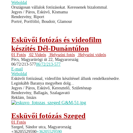
Weboldal
Országosan vállalok fotózásokat. Keressenek bizalommal.
Jegyes / Páros, Esküvő, Kismama
Rendezvény, Riport
Portré, Portfólió, Boudoir, Glamour
Esküvői fotózás és videofilm
készítés Dél-Dunántúlon
01 Fotós
02 Videós
Helyszíni fotós
Helyszíni videós
Pécs, Magyarürögi út 22, Magyarország
06/72/213-577
06/72/213-577
E-mail
Weboldal
Esküvői fotózással, videofilm készítéssel állunk rendelkezésedre.
Leginkább Baranya megyében dolg...
Jegyes / Páros, Esküvő, Keresztelő, Születésnap
Rendezvény, Ballagás, Szalagavató
Reklám, Imázs
Esküvői fotózás Szeged
01 Fotós
Szeged, Sándor utca, Magyarország
+36205529590
+36205529590