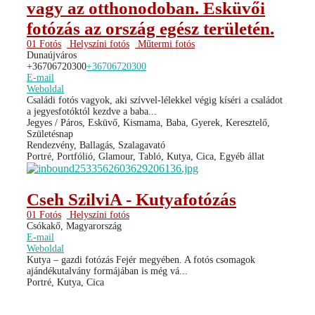
vagy az otthonodoban. Esküvői
fotózás az ország egész területén.
01 Fotós
Helyszíni fotós
Műtermi fotós
Dunaújváros
+36706720300
+36706720300
E-mail
Weboldal
Családi fotós vagyok, aki szívvel-lélekkel végig kíséri a családot
a jegyesfotóktól kezdve a baba...
Jegyes / Páros, Esküvő, Kismama, Baba, Gyerek, Keresztelő,
Születésnap
Rendezvény, Ballagás, Szalagavató
Portré, Portfólió, Glamour, Tabló, Kutya, Cica, Egyéb állat
Cseh SzilviA - Kutyafotózás
01 Fotós
Helyszíni fotós
Csókakő, Magyarország
E-mail
Weboldal
Kutya – gazdi fotózás Fejér megyében. A fotós csomagok
ajándékutalvány formájában is még vá...
Portré, Kutya, Cica