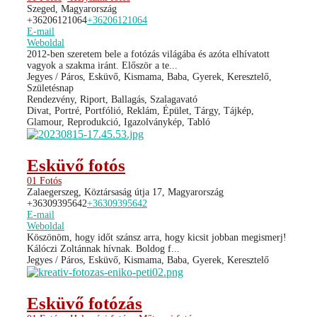
Szeged, Magyarország
+36206121064
+36206121064
E-mail
Weboldal
2012-ben szeretem bele a fotózás világába és azóta elhívatott
vagyok a szakma iránt. Először a te...
Jegyes / Páros, Esküvő, Kismama, Baba, Gyerek, Keresztelő,
Születésnap
Rendezvény, Riport, Ballagás, Szalagavató
Divat, Portré, Portfólió, Reklám, Épület, Tárgy, Tájkép,
Glamour, Reprodukció, Igazolványkép, Tabló
Esküvő fotós
01 Fotós
Zalaegerszeg, Köztársaság útja 17, Magyarország
+36309395642
+36309395642
E-mail
Weboldal
Köszönöm, hogy időt szánsz arra, hogy kicsit jobban megismerj!
Kálóczi Zoltánnak hívnak. Boldog f...
Jegyes / Páros, Esküvő, Kismama, Baba, Gyerek, Keresztelő
Esküvő fotózás