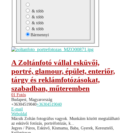
& több
& több
& több
& több
Bármennyi
A Zoltánfotó vállal esküvői,
portré, glamour, épület, enteriőr,
tárgy és reklámfotózásokat,
szabadban, műteremben
01 Fotós
Budapest, Magyarország
+36304519040
+36304519040
E-mail
Weboldal
Mácsik Zoltán fotográfus vagyok. Munkáim között megtalálható
az esküvői fotózás, portréfotózás, k...
Jegyes / Páros, Esküvő, Kismama, Baba, Gyerek, Keresztelő,
Születésnap