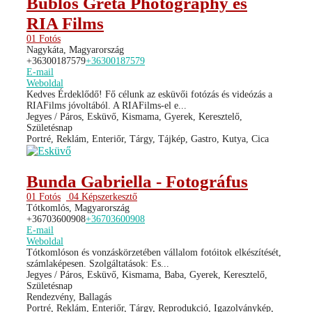
Bublos Gréta Photography és
RIA Films
01 Fotós
Nagykáta, Magyarország
+36300187579
+36300187579
E-mail
Weboldal
Kedves Érdeklődő! Fő célunk az esküvői fotózás és videózás a
RIAFilms jóvoltából. A RIAFilms-el e...
Jegyes / Páros, Esküvő, Kismama, Gyerek, Keresztelő,
Születésnap
Portré, Reklám, Enteriőr, Tárgy, Tájkép, Gastro, Kutya, Cica
Bunda Gabriella - Fotográfus
01 Fotós
04 Képszerkesztő
Tótkomlós, Magyarország
+36703600908
+36703600908
E-mail
Weboldal
Tótkomlóson és vonzáskörzetében vállalom fotóitok elkészítését,
számlaképesen. Szolgáltatások: Es...
Jegyes / Páros, Esküvő, Kismama, Baba, Gyerek, Keresztelő,
Születésnap
Rendezvény, Ballagás
Portré, Reklám, Enteriőr, Tárgy, Reprodukció, Igazolványkép,