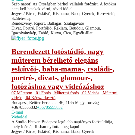
Szép napot! Az Országban bárhol vállalok fotózást. A fotókra
nem kell hetekek várni, rövid idő al...
Jegyes / Páros, Esküvő, Kismama, Baba, Gyerek, Keresztelő,
Születésnap
Rendezvény, Riport, Ballagás, Szalagavató
Divat, Portré, Portfólió, Reklám, Boudoir, Glamour,
Igazolványkép, Tabló, Kutya, Cica, Egyéb állat
Berendezett fotóstúdió, nagy
műterem bérelhető elegáns
esküvői-, baba-mama-, családi-,
portré-, divat-, glamour-,
fotózáshoz vagy videózáshoz
07 Műterem
01 Fotós
Műtermi fotós
02 Videós
Műtermi
videós
04 Képszerkesztő
Budapest, Reitter Ferenc u. 46, 1135 Magyarország
+36705555832
+36705555832
E-mail
Weboldal
A Studio Heaven Budapest legújabb napfényes fotóstúdiója,
mely idén áprilisban nyitotta meg kapui...
Jegyes / Páros, Esküvő, Kismama, Baba, Gyerek