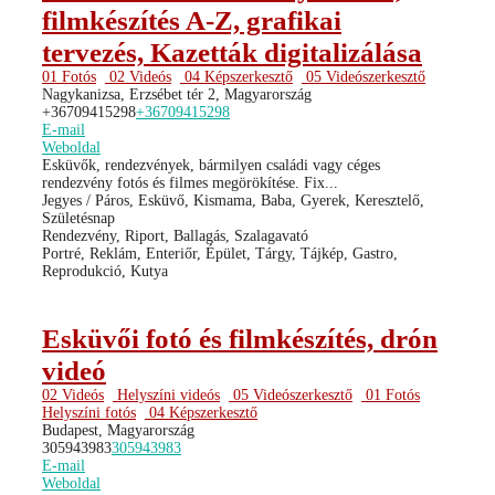
filmkészítés A-Z, grafikai
tervezés, Kazetták digitalizálása
01 Fotós
02 Videós
04 Képszerkesztő
05 Videószerkesztő
Nagykanizsa, Erzsébet tér 2, Magyarország
+36709415298
+36709415298
E-mail
Weboldal
Esküvők, rendezvények, bármilyen családi vagy céges
rendezvény fotós és filmes megörökítése. Fix...
Jegyes / Páros, Esküvő, Kismama, Baba, Gyerek, Keresztelő,
Születésnap
Rendezvény, Riport, Ballagás, Szalagavató
Portré, Reklám, Enteriőr, Épület, Tárgy, Tájkép, Gastro,
Reprodukció, Kutya
Esküvői fotó és filmkészítés, drón
videó
02 Videós
Helyszíni videós
05 Videószerkesztő
01 Fotós
Helyszíni fotós
04 Képszerkesztő
Budapest, Magyarország
305943983
305943983
E-mail
Weboldal