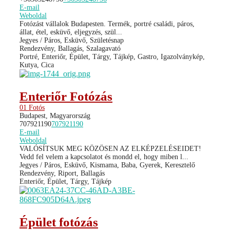
E-mail
Weboldal
Fotózást vállalok Budapesten. Termék, portré családi, páros,
állat, étel, esküvő, eljegyzés, szül...
Jegyes / Páros, Esküvő, Születésnap
Rendezvény, Ballagás, Szalagavató
Portré, Enteriőr, Épület, Tárgy, Tájkép, Gastro, Igazolványkép,
Kutya, Cica
Enteriőr Fotózás
01 Fotós
Budapest, Magyarország
707921190
707921190
E-mail
Weboldal
VALÓSÍTSUK MEG KÖZÖSEN AZ ELKÉPZELÉSEIDET!
Vedd fel velem a kapcsolatot és mondd el, hogy miben l...
Jegyes / Páros, Esküvő, Kismama, Baba, Gyerek, Keresztelő
Rendezvény, Riport, Ballagás
Enteriőr, Épület, Tárgy, Tájkép
Épület fotózás