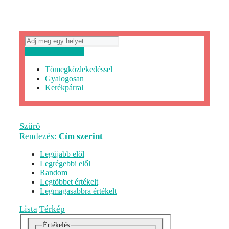
Útvonaltervezés
Tömegközlekedéssel
Gyalogosan
Kerékpárral
Szűrő
Rendezés:
Cím szerint
Legújabb elől
Legrégebbi elől
Random
Legtöbbet értékelt
Legmagasabbra értékelt
Lista
Térkép
Értékelés