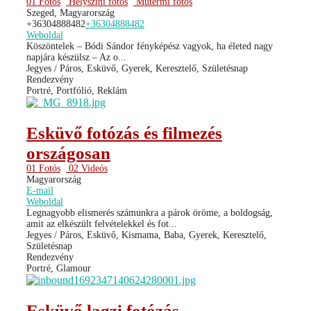
01 Fotós
Helyszíni fotós
Műtermi fotós
Szeged, Magyarország
+36304888482
+36304888482
Weboldal
Köszöntelek – Bódi Sándor fényképész vagyok, ha életed nagy
napjára készülsz – Az o...
Jegyes / Páros, Esküvő, Gyerek, Keresztelő, Születésnap
Rendezvény
Portré, Portfólió, Reklám
Esküvő fotózás és filmezés
országosan
01 Fotós
02 Videós
Magyarország
E-mail
Weboldal
Legnagyobb elismerés számunkra a párok öröme, a boldogság,
amit az elkészült felvételekkel és fot...
Jegyes / Páros, Esküvő, Kismama, Baba, Gyerek, Keresztelő,
Születésnap
Rendezvény
Portré, Glamour
Esküvő lagzi fotózás