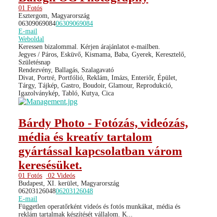
01 Fotós
Esztergom, Magyarország
06309069084
06309069084
E-mail
Weboldal
Keressen bizalommal. Kérjen árajánlatot e-mailben.
Jegyes / Páros, Esküvő, Kismama, Baba, Gyerek, Keresztelő,
Születésnap
Rendezvény, Ballagás, Szalagavató
Divat, Portré, Portfólió, Reklám, Imázs, Enteriőr, Épület,
Tárgy, Tájkép, Gastro, Boudoir, Glamour, Reprodukció,
Igazolványkép, Tabló, Kutya, Cica
Bárdy Photo - Fotózás, videózás,
média és kreatív tartalom
gyártással kapcsolatban várom
keresésüket.
01 Fotós
02 Videós
Budapest, XI. kerület, Magyarország
06203126048
06203126048
E-mail
Független operatőrként videós és fotós munkákat, média és
reklám tartalmak készítését vállalom. K...