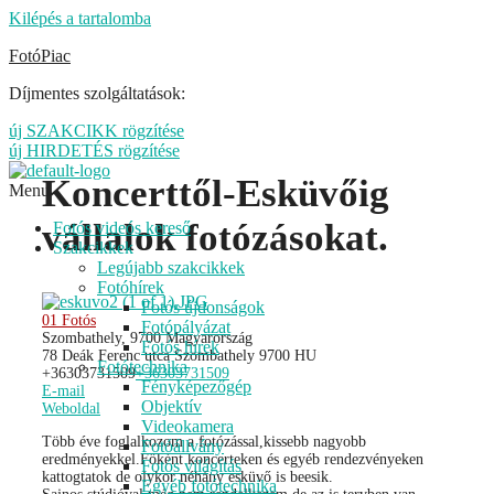
Kilépés a tartalomba
FotóPiac
Díjmentes szolgáltatások:
új SZAKCIKK rögzítése
új HIRDETÉS rögzítése
Koncerttől-Esküvőig
Menu
vállalok fotózásokat.
Fotós videós kereső
Szakcikkek
Legújabb szakcikkek
Fotóhírek
Fotós újdonságok
01 Fotós
Fotópályázat
Szombathely, 9700 Magyarország
Fotós hírek
78 Deák Ferenc utca
Szombathely
9700
HU
Fotótechnika
+36303731509
+36303731509
Fényképezőgép
E-mail
Objektív
Weboldal
Videokamera
Több éve foglalkozom a fotózással,kissebb nagyobb
Fotóállvány
eredményekkel.Főként koncerteken és egyéb rendezvényeken
Fotós világítás
kattogtatok de olykor néhány esküvő is beesik.
Egyéb fotótechnika