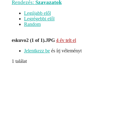
Rendezés:
Szavazatok
Legújabb elől
Legrégebbi elől
Random
eskuvo2 (1 of 1).JPG
4 év telt el
Jelentkezz be
és írj véleményt
1 találat