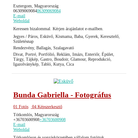
Esztergom, Magyarország
06309069084
06309069084
E-mail
Weboldal
Keressen bizalommal. Kérjen árajánlatot e-mailben.
Jegyes / Páros, Esküvő, Kismama, Baba, Gyerek, Keresztelő,
Születésnap
Rendezvény, Ballagás, Szalagavató
Divat, Portré, Portfólió, Reklám, Imázs, Enteriőr, Épület,
Tárgy, Tájkép, Gastro, Boudoir, Glamour, Reprodukció,
Igazolványkép, Tabló, Kutya, Cica
Bunda Gabriella - Fotográfus
01 Fotós
04 Képszerkesztő
Tótkomlós, Magyarország
+36703600908
+36703600908
E-mail
Weboldal
Tótkomlóson és vonzáskörzetében vállalom fotóitok