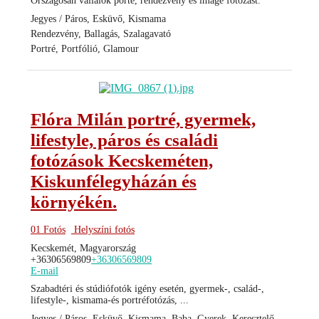
Országosan vállalok porté, rendezvény és image fotozást.
Jegyes / Páros, Esküvő, Kismama
Rendezvény, Ballagás, Szalagavató
Portré, Portfólió, Glamour
Flóra Milán portré, gyermek,
lifestyle, páros és családi
fotózások Kecskeméten,
Kiskunfélegyházán és
környékén.
01 Fotós
Helyszíni fotós
Kecskemét, Magyarország
+36306569809
+36306569809
E-mail
Szabadtéri és stúdiófotók igény esetén, gyermek-, család-,
lifestyle-, kismama-és portréfotózás, ...
Jegyes / Páros, Esküvő, Kismama, Baba, Gyerek, Keresztelő,