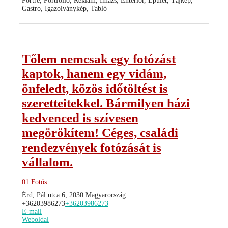
Portré, Portfólió, Reklám, Imázs, Enteriőr, Épület, Tájkép,
Gastro, Igazolványkép, Tabló
Tőlem nemcsak egy fotózást
kaptok, hanem egy vidám,
önfeledt, közös időtöltést is
szeretteitekkel. Bármilyen házi
kedvenced is szívesen
megörökítem! Céges, családi
rendezvények fotózását is
vállalom.
01 Fotós
Érd, Pál utca 6, 2030 Magyarország
+36203986273
+36203986273
E-mail
Weboldal