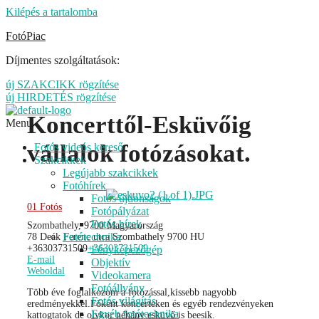
Kilépés a tartalomba
FotóPiac
Díjmentes szolgáltatások:
új SZAKCIKK rögzítése
új HIRDETÉS rögzítése
Koncerttől-Esküvőig
Menu
vállalok fotózásokat.
Fotós videós kereső
Szakcikkek
Legújabb szakcikkek
Fotóhírek
Fotós újdonságok
01 Fotós
Fotópályázat
Fotós hírek
Szombathely, 9700 Magyarország
Fotótechnika
78 Deák Ferenc utca
Szombathely
9700
HU
+36303731509
+36303731509
Fényképezőgép
E-mail
Objektív
Weboldal
Videokamera
Fotóállvány
Több éve foglalkozom a fotózással,kissebb nagyobb
Fotós világítás
eredményekkel.Főként koncerteken és egyéb rendezvényeken
Egyéb fotótechnika
kattogtatok de olykor néhány esküvő is beesik.