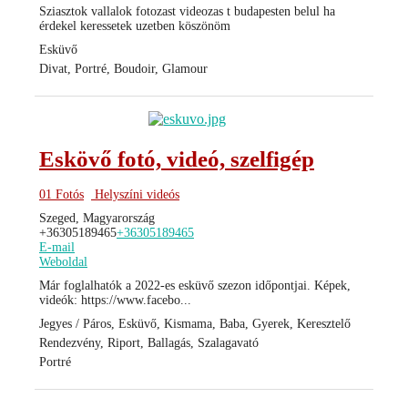
Sziasztok vallalok fotozast videozas t budapesten belul ha
érdekel keressetek uzetben köszönöm
Esküvő
Divat, Portré, Boudoir, Glamour
Eskövő fotó, videó, szelfigép
01 Fotós
Helyszíni videós
Szeged, Magyarország
+36305189465
+36305189465
E-mail
Weboldal
Már foglalhatók a 2022-es esküvő szezon időpontjai. Képek,
videók: https://www.facebo...
Jegyes / Páros, Esküvő, Kismama, Baba, Gyerek, Keresztelő
Rendezvény, Riport, Ballagás, Szalagavató
Portré