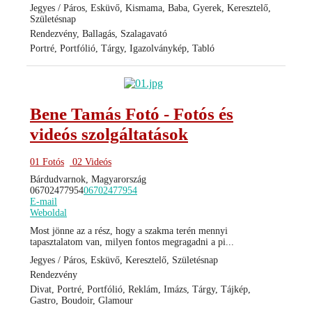
Jegyes / Páros, Esküvő, Kismama, Baba, Gyerek, Keresztelő,
Születésnap
Rendezvény, Ballagás, Szalagavató
Portré, Portfólió, Tárgy, Igazolványkép, Tabló
Bene Tamás Fotó - Fotós és
videós szolgáltatások
01 Fotós
02 Videós
Bárdudvarnok, Magyarország
06702477954
06702477954
E-mail
Weboldal
Most jönne az a rész, hogy a szakma terén mennyi
tapasztalatom van, milyen fontos megragadni a pi...
Jegyes / Páros, Esküvő, Keresztelő, Születésnap
Rendezvény
Divat, Portré, Portfólió, Reklám, Imázs, Tárgy, Tájkép,
Gastro, Boudoir, Glamour