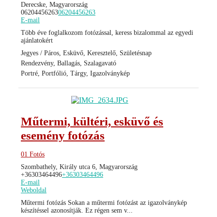
Derecske, Magyarország
06204456263
06204456263
E-mail
Több éve foglalkozom fotózással, keress bizalommal az egyedi
ajánlatokért
Jegyes / Páros, Esküvő, Keresztelő, Születésnap
Rendezvény, Ballagás, Szalagavató
Portré, Portfólió, Tárgy, Igazolványkép
Műtermi, kültéri, esküvő és
esemény fotózás
01 Fotós
Szombathely, Király utca 6, Magyarország
+36303464496
+36303464496
E-mail
Weboldal
Műtermi fotózás Sokan a műtermi fotózást az igazolványkép
készítéssel azonosítják. Ez régen sem v...