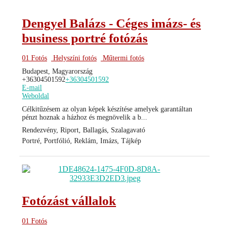
Dengyel Balázs - Céges imázs- és
business portré fotózás
01 Fotós
Helyszíni fotós
Műtermi fotós
Budapest, Magyarország
+36304501592
+36304501592
E-mail
Weboldal
Célkitűzésem az olyan képek készítése amelyek garantáltan
pénzt hoznak a házhoz és megnövelik a b...
Rendezvény, Riport, Ballagás, Szalagavató
Portré, Portfólió, Reklám, Imázs, Tájkép
Fotózást vállalok
01 Fotós