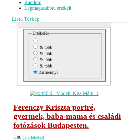
Random
Legmagasabbra értékelt
Lista
Térkép
Értékelés
& több
& több
& több
& több
Bármennyi
Ferenczy Kriszta portré,
gyermek, baba-mama és családi
fotózások Budapesten.
5.00
(
1 értékelés
)