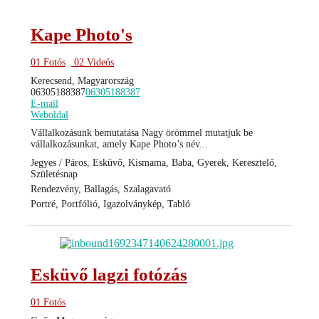
Kape Photo's
01 Fotós
02 Videós
Kerecsend, Magyarország
06305188387
06305188387
E-mail
Weboldal
Vállalkozásunk bemutatása Nagy örömmel mutatjuk be
vállalkozásunkat, amely Kape Photo’s név...
Jegyes / Páros, Esküvő, Kismama, Baba, Gyerek, Keresztelő,
Születésnap
Rendezvény, Ballagás, Szalagavató
Portré, Portfólió, Igazolványkép, Tabló
Esküvő lagzi fotózás
01 Fotós