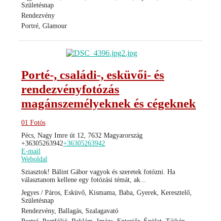
Születésnap
Rendezvény
Portré, Glamour
Porté-, családi-, esküvői- és
rendezvényfotózás
magánszemélyeknek és cégeknek
01 Fotós
Pécs, Nagy Imre út 12, 7632 Magyarország
+36305263942
+36305263942
E-mail
Weboldal
Sziasztok! Bálint Gábor vagyok és szeretek fotózni. Ha
választanom kellene egy fotózási témát, ak...
Jegyes / Páros, Esküvő, Kismama, Baba, Gyerek, Keresztelő,
Születésnap
Rendezvény, Ballagás, Szalagavató