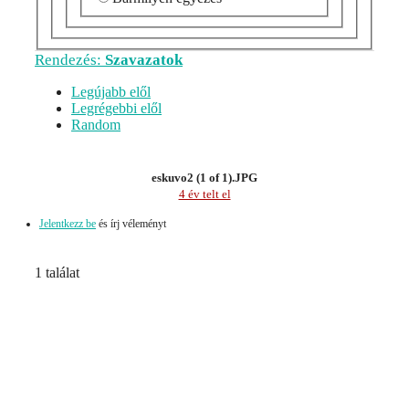
Rendezés:
Szavazatok
Legújabb elől
Legrégebbi elől
Random
eskuvo2 (1 of 1).JPG
4 év telt el
Jelentkezz be
és írj véleményt
1 találat