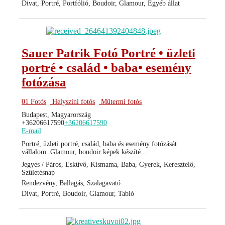
Divat, Portré, Portfólió, Boudoir, Glamour, Egyéb állat
Sauer Patrik Fotó Portré • üzleti
portré • család • baba• esemény
fotózása
01 Fotós
Helyszíni fotós
Műtermi fotós
Budapest, Magyarország
+36206617590
+36206617590
E-mail
Portré, üzleti portré, család, baba és esemény fotózását
vállalom. Glamour, boudoir képek készíté...
Jegyes / Páros, Esküvő, Kismama, Baba, Gyerek, Keresztelő,
Születésnap
Rendezvény, Ballagás, Szalagavató
Divat, Portré, Boudoir, Glamour, Tabló