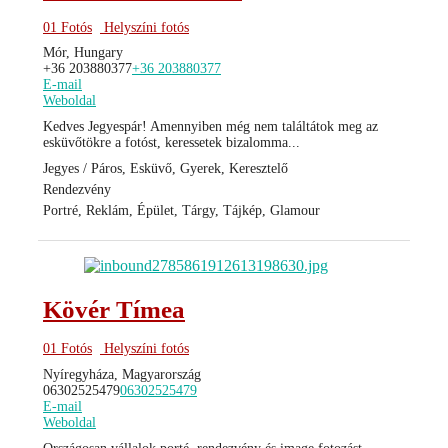
01 Fotós
Helyszíni fotós
Mór, Hungary
+36 203880377
+36 203880377
E-mail
Weboldal
Kedves Jegyespár! Amennyiben még nem találtátok meg az
esküvőtökre a fotóst, keressetek bizalomma...
Jegyes / Páros, Esküvő, Gyerek, Keresztelő
Rendezvény
Portré, Reklám, Épület, Tárgy, Tájkép, Glamour
Kövér Tímea
01 Fotós
Helyszíni fotós
Nyíregyháza, Magyarország
06302525479
06302525479
E-mail
Weboldal