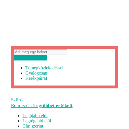
Útvonaltervezés
Tömegközlekedéssel
Gyalogosan
Kerékpárral
Szűrő
Rendezés:
Legtöbbet értékelt
Legújabb elől
Legrégebbi elől
Cím szerint