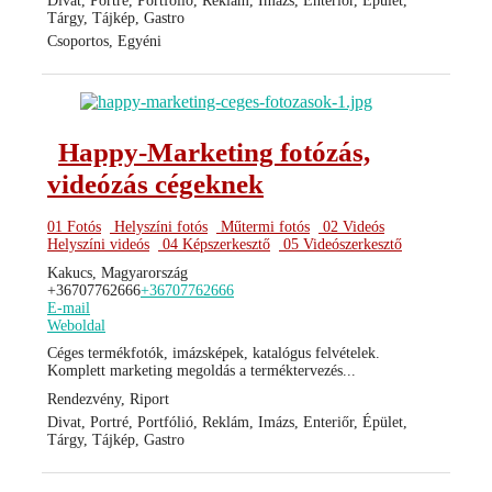
Divat, Portré, Portfólió, Reklám, Imázs, Enteriőr, Épület,
Tárgy, Tájkép, Gastro
Csoportos, Egyéni
Happy-Marketing fotózás,
videózás cégeknek
01 Fotós
Helyszíni fotós
Műtermi fotós
02 Videós
Helyszíni videós
04 Képszerkesztő
05 Videószerkesztő
Kakucs, Magyarország
+36707762666
+36707762666
E-mail
Weboldal
Céges termékfotók, imázsképek, katalógus felvételek.
Komplett marketing megoldás a terméktervezés...
Rendezvény, Riport
Divat, Portré, Portfólió, Reklám, Imázs, Enteriőr, Épület,
Tárgy, Tájkép, Gastro