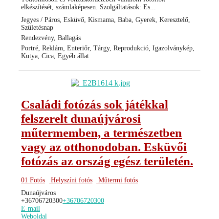
elkészítését, számlaképesen. Szolgáltatások: Es...
Jegyes / Páros, Esküvő, Kismama, Baba, Gyerek, Keresztelő,
Születésnap
Rendezvény, Ballagás
Portré, Reklám, Enteriőr, Tárgy, Reprodukció, Igazolványkép,
Kutya, Cica, Egyéb állat
Családi fotózás sok játékkal
felszerelt dunaújvárosi
műtermemben, a természetben
vagy az otthonodoban. Esküvői
fotózás az ország egész területén.
01 Fotós
Helyszíni fotós
Műtermi fotós
Dunaújváros
+36706720300
+36706720300
E-mail
Weboldal