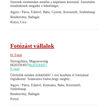
Szeretek történeteket mesélni a képeimen keresztül. Szeretném
mindenkinek megadni a lehetőséget, ...
Jegyes / Páros, Esküvő, Baba, Gyerek, Keresztelő, Születésnap
Rendezvény, Ballagás
Kutya, Cica
Fotózást vállalok
01 Fotós
Nyíregyháza, Magyarország
06203583057
06203583057
E-mail
Üdvözlök minden érdeklődőt! 1 éve kezdtem el fotózással
foglalkozni. Számomra fontos,hogy megbíz...
Jegyes / Páros, Esküvő, Kismama, Baba, Keresztelő,
Születésnap
Rendezvény, Ballagás
Portré