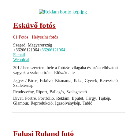
Esküvő fotós
01 Fotós
Helyszíni fotós
Szeged, Magyarország
+36206121064
+36206121064
E-mail
Weboldal
2012-ben szeretem bele a fotózás világába és azóta elhívatott
vagyok a szakma iránt. Először a te...
Jegyes / Páros, Esküvő, Kismama, Baba, Gyerek, Keresztelő,
Születésnap
Rendezvény, Riport, Ballagás, Szalagavató
Divat, Portré, Portfólió, Reklám, Épület, Tárgy, Tájkép,
Glamour, Reprodukció, Igazolványkép, Tabló
Falusi Roland fotó