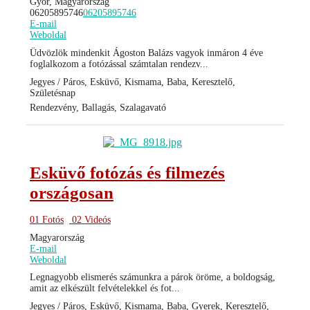
Győr, Magyarország
06205895746
06205895746
E-mail
Weboldal
Üdvözlök mindenkit Ágoston Balázs vagyok inmáron 4 éve
foglalkozom a fotózással számtalan rendezv...
Jegyes / Páros, Esküvő, Kismama, Baba, Keresztelő,
Születésnap
Rendezvény, Ballagás, Szalagavató
Esküvő fotózás és filmezés
országosan
01 Fotós
02 Videós
Magyarország
E-mail
Weboldal
Legnagyobb elismerés számunkra a párok öröme, a boldogság,
amit az elkészült felvételekkel és fot...
Jegyes / Páros, Esküvő, Kismama, Baba, Gyerek, Keresztelő,