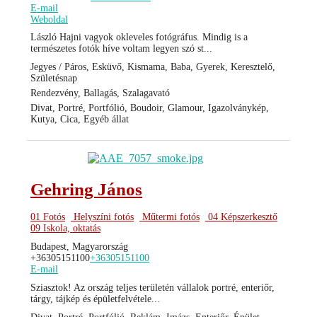
E-mail
Weboldal
László Hajni vagyok okleveles fotógráfus. Mindig is a
természetes fotók híve voltam legyen szó st...
Jegyes / Páros, Esküvő, Kismama, Baba, Gyerek, Keresztelő,
Születésnap
Rendezvény, Ballagás, Szalagavató
Divat, Portré, Portfólió, Boudoir, Glamour, Igazolványkép,
Kutya, Cica, Egyéb állat
Gehring János
01 Fotós
Helyszíni fotós
Műtermi fotós
04 Képszerkesztő
09 Iskola, oktatás
Budapest, Magyarország
+36305151100
+36305151100
E-mail
Sziasztok! Az ország teljes területén vállalok portré, enteriőr,
tárgy, tájkép és épületfelvétele...