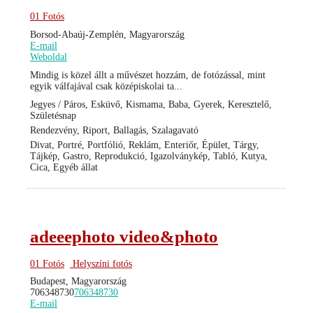
01 Fotós
Borsod-Abaúj-Zemplén, Magyarország
E-mail
Weboldal
Mindig is közel állt a művészet hozzám, de fotózással, mint
egyik válfajával csak középiskolai ta...
Jegyes / Páros, Esküvő, Kismama, Baba, Gyerek, Keresztelő,
Születésnap
Rendezvény, Riport, Ballagás, Szalagavató
Divat, Portré, Portfólió, Reklám, Enteriőr, Épület, Tárgy,
Tájkép, Gastro, Reprodukció, Igazolványkép, Tabló, Kutya,
Cica, Egyéb állat
adeeephoto video&photo
01 Fotós
Helyszíni fotós
Budapest, Magyarország
706348730
706348730
E-mail