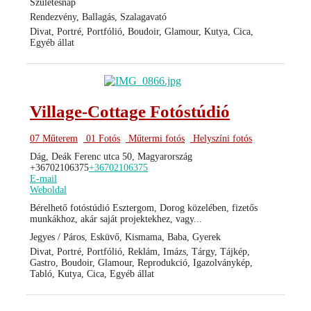
Születésnap
Rendezvény, Ballagás, Szalagavató
Divat, Portré, Portfólió, Boudoir, Glamour, Kutya, Cica,
Egyéb állat
Village-Cottage Fotóstúdió
07 Műterem
01 Fotós
Műtermi fotós
Helyszíni fotós
Dág, Deák Ferenc utca 50, Magyarország
+36702106375
+36702106375
E-mail
Weboldal
Bérelhető fotóstúdió Esztergom, Dorog közelében, fizetős
munkákhoz, akár saját projektekhez, vagy...
Jegyes / Páros, Esküvő, Kismama, Baba, Gyerek
Divat, Portré, Portfólió, Reklám, Imázs, Tárgy, Tájkép,
Gastro, Boudoir, Glamour, Reprodukció, Igazolványkép,
Tabló, Kutya, Cica, Egyéb állat