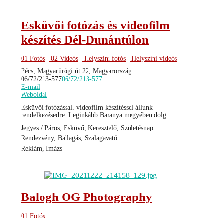
Esküvői fotózás és videofilm
készítés Dél-Dunántúlon
01 Fotós
02 Videós
Helyszíni fotós
Helyszíni videós
Pécs, Magyarürögi út 22, Magyarország
06/72/213-577
06/72/213-577
E-mail
Weboldal
Esküvői fotózással, videofilm készítéssel állunk
rendelkezésedre. Leginkább Baranya megyében dolg...
Jegyes / Páros, Esküvő, Keresztelő, Születésnap
Rendezvény, Ballagás, Szalagavató
Reklám, Imázs
Balogh OG Photography
01 Fotós