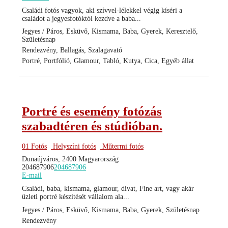
Családi fotós vagyok, aki szívvel-lélekkel végig kíséri a
családot a jegyesfotóktól kezdve a baba...
Jegyes / Páros, Esküvő, Kismama, Baba, Gyerek, Keresztelő,
Születésnap
Rendezvény, Ballagás, Szalagavató
Portré, Portfólió, Glamour, Tabló, Kutya, Cica, Egyéb állat
Portré és esemény fotózás
szabadtéren és stúdióban.
01 Fotós
Helyszíni fotós
Műtermi fotós
Dunaújváros, 2400 Magyarország
204687906
204687906
E-mail
Családi, baba, kismama, glamour, divat, Fine art, vagy akár
üzleti portré készítését vállalom ala...
Jegyes / Páros, Esküvő, Kismama, Baba, Gyerek, Születésnap
Rendezvény