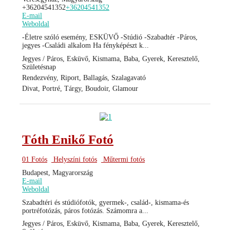
+36204541352
+36204541352
E-mail
Weboldal
-Életre szóló esemény, ESKÜVŐ -Stúdió -Szabadtér -Páros,
jegyes -Családi alkalom Ha fényképészt k...
Jegyes / Páros, Esküvő, Kismama, Baba, Gyerek, Keresztelő,
Születésnap
Rendezvény, Riport, Ballagás, Szalagavató
Divat, Portré, Tárgy, Boudoir, Glamour
Tóth Enikő Fotó
01 Fotós
Helyszíni fotós
Műtermi fotós
Budapest, Magyarország
E-mail
Weboldal
Szabadtéri és stúdiófotók, gyermek-, család-, kismama-és
portréfotózás, páros fotózás. Számomra a...
Jegyes / Páros, Esküvő, Kismama, Baba, Gyerek, Keresztelő,