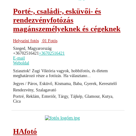
Porté-, családi-, esküvői- és
rendezvényfotózás
magánszemélyeknek és cégeknek
Helyszíni fotós
01 Fotós
Szeged, Magyarország
+36702516421
+36702516421
E-mail
Weboldal
Sziasztok! Zugi Viktória vagyok, hobbifotós, és életem
meghatározó része a fotózás. Ha választano...
Jegyes / Páros, Esküvő, Kismama, Baba, Gyerek, Keresztelő
Rendezvény, Szalagavató
Portré, Reklám, Enteriőr, Tárgy, Tájkép, Glamour, Kutya,
Cica
HAfotó