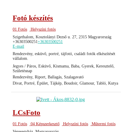
Fotó készítés
01 Fotós
Helyszíni fotós
Szigethalom, Kosztolányi Dezső u. 27, 2315 Magyarország
+36303500251
+36303500251
E-mail
Rendezvény, esküvő, portré, tájfotó, családi fotók elkészítését
vállalom.
Jegyes / Páros, Esküvő, Kismama, Baba, Gyerek, Keresztelő,
Születésnap
Rendezvény, Riport, Ballagás, Szalagavató
Divat, Portré, Épület, Tájkép, Boudoir, Glamour, Tabló, Kutya
LCsFoto
01 Fotós
04 Képszerkesztő
Helyszíni fotós
Műtermi fotós
Veresegyház, Magyarország