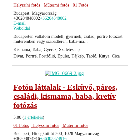
Helyszíni fotós
Műtermi fotós
01 Fotós
Budapest, Magyarország
+36204848002
+36204848002
E-mail
Weboldal
Budapesten vállalom modell, gyermek, család, portré fotózást
műteremben vagy szabadtéren, baba-ma...
Kismama, Baba, Gyerek, Születésnap
Divat, Portré, Portfólió, Épület, Tájkép, Tabló, Kutya, Cica
Fotón láttalak - Esküvő, páros,
családi, kismama, baba, kretív
fotózás
5.00
(
1 értékelés
)
01 Fotós
Helyszíni fotós
Műtermi fotós
Budapest, Hidegkúti út 200, 1028 Magyarország
+36303874916
+36303874916