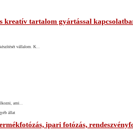
és kreatív tartalom gyártással kapcsolatb
észítését vállalom. K...
lkozni, ami...
yéb állat
termékfotózás, ipari fotózás, rendeszvény