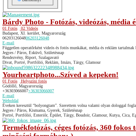
Bárdy Photo - Fotózás, videózás, média 
01 Fotós
02 Videós
Budapest, XI. kerület, Magyarország
06203126048
06203126048
E-mail
Független operatőrként videós és fotós munkákat, média és reklám tartalmak k
Jegyes / Páros, Esküvő, Születésnap
Rendezvény, Riport, Szalagavató
Divat, Portré, Portfólió, Reklám, Imázs, Tárgy, Glamour
Yourheartphoto...Szíved a kepeken!
01 Fotós
Helyszíni fotós
Gödöllő, Magyarország
+36303066007
+36303066007
E-mail
Weboldal
Éveken keresztül “bolyongtam”. Szerettem volna valami olyan dologgal fogla
Jegyes / Páros, Kismama, Gyerek, Születésnap
Portré, Portfólió, Enteriőr, Épület, Tárgy, Boudoir, Glamour, Kutya, Cica, Eg
Termékfotózás, céges fotózás, 360 fokos 
minőségi formában:-)