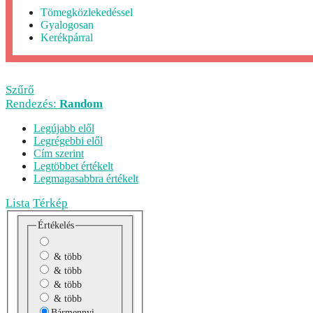
Tömegközlekedéssel
Gyalogosan
Kerékpárral
Szűrő
Rendezés:
Random
Legújabb elől
Legrégebbi elől
Cím szerint
Legtöbbet értékelt
Legmagasabbra értékelt
Lista
Térkép
Értékelés
& több
& több
& több
& több
Bármennyi