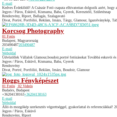
E-mail
Kedves Érdeklődő! A Császár Fotó csapata elhivatottan dolgozik azért, hogy a 
Jegyes / Páros, Esküvő, Kismama, Baba, Gyerek, Keresztelő, Születésnap
Rendezvény, Riport, Ballagás, Szalagavató
Divat, Portré, Portfólió, Reklám, Imázs, Tárgy, Glamour, Igazolványkép, Tab
Korcsog Photography
01 Fotós
Budapest, Magyarország
203490487
203490487
E-mail
Weboldal
Üdvözöllek Vállalok Glamour,boudoir,portré fotózásokat Továbbá eskuvöi és r
Jegyes / Páros, Esküvő, Kismama, Baba, Gyerek
Rendezvény
Divat, Portré, Portfólió, Reklám, Imázs, Boudoir, Glamour
Roggs Fényképészet
01 Fotós
02 Videós
Budaörs, Budapest
+36204138163
+36204138163
E-mail
Weboldal
Álló és mozgókép szerkesztés végzettséggel, gyakorlattal és referenciákkal! 2
Jegyes / Páros, Esküvő
Rendezvény, Riport