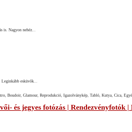
ás is. Nagyon nehéz...
z. Leginkább esküvők...
astro, Boudoir, Glamour, Reprodukció, Igazolványkép, Tabló, Kutya, Cica, Egyé
vői- és jegyes fotózás | Rendezvényfotók |