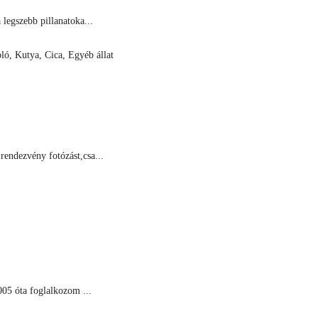
legszebb pillanatoka...
ló, Kutya, Cica, Egyéb állat
endezvény fotózást,csa...
005 óta foglalkozom ...