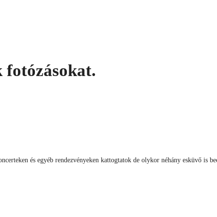
 fotózásokat.
ncerteken és egyéb rendezvényeken kattogtatok de olykor néhány esküvő is be