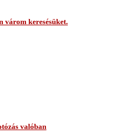
an várom keresésüket.
fotózás valóban