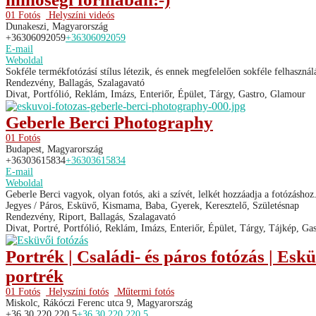
01 Fotós
Helyszíni videós
Dunakeszi, Magyarország
+36306092059
+36306092059
E-mail
Weboldal
Sokféle termékfotózásí stílus létezik, és ennek megfelelően sokféle felhasznál
Rendezvény, Ballagás, Szalagavató
Divat, Portfólió, Reklám, Imázs, Enteriőr, Épület, Tárgy, Gastro, Glamour
Geberle Berci Photography
01 Fotós
Budapest, Magyarország
+36303615834
+36303615834
E-mail
Weboldal
Geberle Berci vagyok, olyan fotós, aki a szívét, lelkét hozzáadja a fotózásho
Jegyes / Páros, Esküvő, Kismama, Baba, Gyerek, Keresztelő, Születésnap
Rendezvény, Riport, Ballagás, Szalagavató
Divat, Portré, Portfólió, Reklám, Imázs, Enteriőr, Épület, Tárgy, Tájkép, G
Portrék | Családi- és páros fotózás | Eskü
portrék
01 Fotós
Helyszíni fotós
Műtermi fotós
Miskolc, Rákóczi Ferenc utca 9, Magyarország
+36 30 220 220 5
+36 30 220 220 5