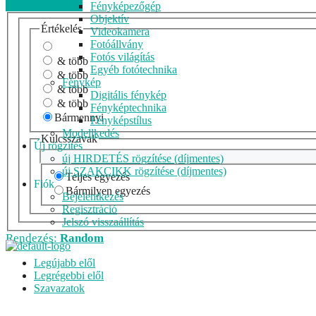
Véleményezem
Fényképezőgép
Objektív
Értékelés
Videokamera
Fotóállvány
Fotós világítás
& több
Egyéb fotótechnika
& több
Fénykép
& több
Digitális fénykép
& több
Fényképtechnika
Bármennyi
Fényképstílus
Modellkedés
Kulcsszavak
Új rögzítés
új HIRDETÉS rögzítése (díjmentes)
új SZAKCIKK rögzítése (díjmentes)
Teljes egyezés
Fiók
Bármilyen egyezés
Bejelentkezés
Regisztráció
Jelszó visszaállítás
Rendezés:
Random
Legújabb elől
Legrégebbi elől
Szavazatok