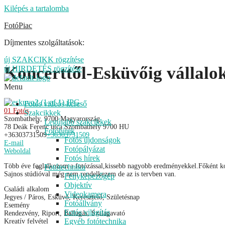
Kilépés a tartalomba
FotóPiac
Díjmentes szolgáltatások:
új SZAKCIKK rögzítése
Koncerttől-Esküvőig vállalok
új HIRDETÉS rögzítése
Menu
Fotós videós kereső
01 Fotós
Szakcikkek
Szombathely, 9700 Magyarország
Legújabb szakcikkek
78 Deák Ferenc utca
Szombathely
9700
HU
Fotóhírek
+36303731509
+36303731509
Fotós újdonságok
E-mail
Fotópályázat
Weboldal
Fotós hírek
Több éve foglalkozom a fotózással,kissebb nagyobb eredményekkel.Főként ko
Fotótechnika
Sajnos stúdióval még nem rendelkezem de az is tervben van.
Fényképezőgép
Objektív
Családi alkalom
Videokamera
Jegyes / Páros, Esküvő, Keresztelő, Születésnap
Fotóállvány
Esemény
Fotós világítás
Rendezvény, Riport, Ballagás, Szalagavató
Egyéb fotótechnika
Kreatív felvétel